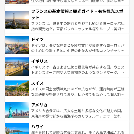
ピザやパスタなど、絶品のイタリア料理を堪能することも
注ぐ地中海沿岸から雄大なピレネー山脈まで、多彩な自然
できる。朝目覚めてから夜眠るまで、すべての瞬間を楽し
と文化が詰まったヨーロッパ屈指の旅行先だ。多様な地域
フランスの基本情報と観光ガイド・有名観光スポ
ませてくれるイタリアで、忘れられない旅をしてみよう！
文化が根付くこの国では、情熱的なフラメンコ、熱気あふ
なお、新着のイタリア情報は
コンテンツ一覧
を参照してほ
れる闘牛、そして美味しいタパスが生活の一部となってい
ット
しい。
る。首都マドリードの洗練された雰囲気や、バルセロナの
フランスは、世界中の旅行者を魅了し続けるヨーロッパ屈
アートに溢れた街角から、地方では古代ローマ遺跡や中世
指の観光地だ。首都パリのエッフェル塔やルーブル美術館
の城塞都市、穏やかなビーチリゾートまで多彩な表情を見
といった象徴的なスポットから、田舎町の古風な美しさま
せる。地方によって風土や気候が異なるスペインはその個
ドイツ
で、幅広い魅力が詰まっている。華麗な宮殿、歴史的な大
性で訪れる人を魅了する。 なお、新着のスペイン情報は
コ
聖堂、美しいビーチ、そして豊かな自然が、訪れる者を心
ドイツは、豊かな歴史と多彩な文化が交差するヨーロッパ
ンテンツ一覧
を参照してほしい。
から魅了する。また、フランスは美食の国としても知ら
の中心に位置する国。中世の街並みが残るロマンチック街
れ、フランス料理はユネスコ無形文化遺産にも登録されて
道から、未来を先取りするようなモダンな都市まで多様な
イギリス
いる。シャンパンの発祥地であるランス、プロヴァンスの
顔を持つこの国は、どこを歩いても飽きることがない。ベ
香り高いラベンダー畑など、多彩な楽しみ方が可能だ。さ
ルリンの文化的活気、バイエルン州のアルプスの絶景、そ
イギリスは、古きよき伝統と最先端が共存する国。ウェス
らに、パリ以外の地域にも魅力が溢れており、どの街角に
してライン川沿いのワイン畑といった風景は必見。ビール
トミンスター寺院や大英博物館のようなランドマーク、歴
も豊かな歴史と文化が息づいている。パリ以外の個性あふ
とソーセージを味わいながら地元の人と過ごす楽しい時間
史ある大学都市、美しい丘陵地帯や牧歌的な風景など、エ
れる地方に足を運ぶとそれぞれで全く異なる文化を体験で
スイス
は、お酒好きな人にはぜひ体験してほしい。 なお、新着の
リアごとに異なる魅力がある。また、優雅なアフタヌーン
きるだろう。 なお、新着のフランス情報は
コンテンツ一覧
ドイツ情報は
コンテンツ一覧
を参照してほしい。
ティー、ビール好きにはたまらない英国パブ、サッカー観
スイスの国土面積は九州ほどの広さだが、運行時刻が正確
を参照してほしい。
戦など、本場だからこそできる体験も豊富。イギリスを旅
な交通網が整備されており、初心者でも安心して個人旅行
して楽しみつくそう。 なお、新着のイギリス情報は
コンテ
を楽しめる。日本同様に時刻表どおりの旅が可能だ。中世
アメリカ
ンツ一覧
を参照してほしい。
の建物がそのまま残る町や、スイスならではのユニークな
博物館もあり、アルプス観光だけでなく町歩きも満喫する
アメリカ合衆国は、広大な土地と多様な文化が魅力の国。
ことができる。国民の所得が高いため物価も高いが、旅行
東海岸の都市部から西海岸のカリフォルニアまで、訪れる
者向けの交通パス提供のサービスもあり、うまく活用すれ
場所ごとに異なる風景と体験が待っている。ニューヨーク
ハワイ
ば市内交通費無料で観光を楽しむこともできる。 なお、新
のような巨大都市は、観光、ショッピング、エンターテイ
着のスイス情報は
コンテンツ一覧
を参照してほしい。
ンメントが詰まった刺激的なスポットだ。一方、アメリカ
年間を通じて温暖な気候に恵まれ、多くの島で構成される