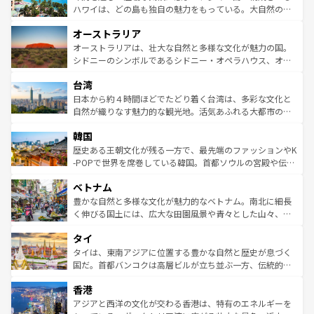
西部には大自然が広がり、グランドキャニオンやイエロー
ハワイは、どの島も独自の魅力をもっている。大自然の神
ストーン国立公園といった絶景が堪能できる。さらに、南
秘を感じたいなら、火山が生み出した壮大な景観を誇るハ
オーストラリア
部のニューオーリンズでは、音楽と美食が融合した独特の
ワイ島は見逃せない。また、定番の観光地といえばオアフ
文化が魅力。旅行者はアメリカの各地域で異なる魅力を楽
島だが、静かな自然を求めるならマウイ島やカウアイ島が
オーストラリアは、壮大な自然と多様な文化が魅力の国。
しみながら、その多様性と豊かな歴史を感じることができ
おすすめ。エメラルドグリーンに輝く海をはじめ、豊かな
シドニーのシンボルであるシドニー・オペラハウス、オー
るだろう。車でのロードトリップや列車の旅も、アメリカ
文化や歴史が息づいている。「アロハスピリット」と呼ば
ストラリア東海岸北部に広がる大サンゴ礁地帯グレートバ
ならではの贅沢な旅のスタイルだ。 なお、新着のアメリカ
台湾
れるおもてなしの心で訪れる人々を迎えてくれるハワイの
リアリーフや大陸中央部にそびえるウルル（エアーズロッ
情報は
コンテンツ一覧
を参照してほしい。
人々、おいしいローカルフードやハワイアンミュージッ
ク）、タスマニアの美しい原生林やケアンズの熱帯雨林な
日本から約４時間ほどでたどり着く台湾は、多彩な文化と
ク、伝統的なフラダンスなど、すべてがハワイの魅力を彩
ど、見どころがたくさん。また、カフェやワイン、オージ
自然が織りなす魅力的な観光地。活気あふれる大都市の台
っている。訪れるたびに新しい発見と感動が待っているハ
ービーフなどの食文化も豊かで、美味しいものであふれて
北やノスタルジックな町並みが人気な九份（ジォウフェ
ワイを、存分に味わってほしい。 なお、新着のハワイ情報
韓国
いる。アクティビティも充実しており、サーフィンやダイ
ン）、静ひつな山岳地帯である台湾東部など、都市の喧騒
は
コンテンツ一覧
を参照してほしい。
ビング、ハイキングなど、アウトドア好きにはたまらな
と山間の静けさが共存しており、訪れる人に新しい発見と
歴史ある王朝文化が残る一方で、最先端のファッションやK
い。オーストラリアの多彩な魅力を存分に味わいつくそ
驚きをもたらしてくれる。また、奥深い台湾の食文化も魅
-POPで世界を席巻している韓国。首都ソウルの宮殿や伝統
う。 なお、新着のオーストラリア情報は
コンテンツ一覧
を
力で、夜市などの屋台グルメから高級料理、ヘルシーで美
家屋が並ぶエリアでは韓国の歴史と文化に浸ることがで
参照してほしい。
ベトナム
容にもいいと評判のスイーツなど、バラエティ豊かな料理
き、地方に足を延ばせば四季折々の自然美を楽しむことが
が味わえる。 なお、新着の台湾情報は
コンテンツ一覧
を参
できる。そして、キムチや焼肉、絶品のストリートフード
豊かな自然と多様な文化が魅力的なベトナム。南北に細長
照してほしい。
まで、さまざまな韓国料理が待っている。夜には、韓国な
く伸びる国土には、広大な田園風景や青々とした山々、世
らではのナイトライフも堪能できる。あたたかいホスピタ
界遺産に登録された壮大な自然景観が点在し、都市部では
タイ
リティに包まれながら、韓国の多彩な魅力を心ゆくまで味
急速な発展と共に伝統が息づく。ハノイの古い町並みやホ
わってみてほしい。 なお、新着の韓国情報は
コンテンツ一
ーチミン市のフランス統治時代の建物も、独特の雰囲気を
タイは、東南アジアに位置する豊かな自然と歴史が息づく
覧
を参照してほしい。
醸し出している。また、バラエティの豊かさとおいしさで
国だ。首都バンコクは高層ビルが立ち並ぶ一方、伝統的な
世界中の食通を魅了してやまないベトナム料理も魅力のひ
寺院や市場がいたるところに点在し、古きよき文化と現代
香港
とつ。フォーやバインミー、ベトナムコーヒーなどは、ぜ
の活気が交差している。北部ではチェンマイなどの山岳地
ひ現地で味わいたい。どの地域を訪れてもあたたかい人々
帯で自然と触れ合い、南部ではプーケットやクラビの美し
アジアと西洋の文化が交わる香港は、特有のエネルギーを