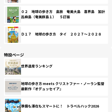
０２ 地球の歩き方 島旅 奄美大島 喜界島 加計
呂麻島（奄美群島１） ５訂版
Ｄ１７ 地球の歩き方 タイ ２０２７～２０２８
特設ページ
世界遺産ランキング
地球の歩き方 meets クリストファー・ノーラン監督
最新作『オデュッセイア』
準備も滞在もスマートに！ トラベルハック2026