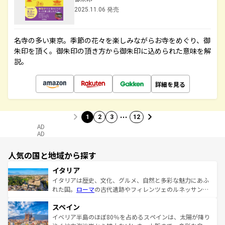
2025.11.06 発売
名寺の多い東京。季節の花々を楽しみながらお寺をめぐり、御
朱印を頂く。御朱印の頂き方から御朱印に込められた意味を解
説。
詳細を見る
…
1
2
3
12
AD
AD
人気の国と地域から探す
イタリア
イタリアは歴史、文化、グルメ、自然と多彩な魅力にあふ
れた国。
ローマ
の古代遺跡やフィレンツェのルネッサンス
美術、ヴェネツィアの運河など、歴史あるスポットはもち
スペイン
ろん、トスカーナの美しい田園風景やアマルフィ海岸の絶
景など、自然景観も見逃せない。観光の合間には、本場の
イベリア半島のほぼ80％を占めるスペインは、太陽が降り