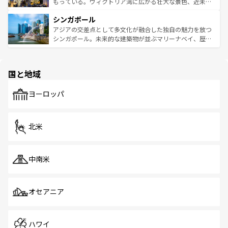
が旅行者を迎えてくれるので、きっと忘れられない旅にな
いビーチでリゾート気分を楽しむことができる。タイ料理
もっている。ヴィクトリア湾に広がる壮大な景色、近未来
るはずだ。 なお、新着のベトナム情報は
コンテンツ一覧
を
は世界的に有名で、屋台から高級レストランまで味覚を刺
的なアートスポット、そして歴史と現代が融合した町並
参照してほしい。
シンガポール
激する。気候は一年中温暖で、どの季節にも異なる楽しみ
み、どこを訪れても感動するはず。観光スポットが密集し
が待っている。親しみやすいタイの人々、仏教を中心とし
ており、効率よく見どころを回れるのも魅力。息をのむよ
アジアの交差点として多文化が融合した独自の魅力を放つ
た文化、そして多様な観光資源が、訪れる旅人を魅了し続
うな絶景から文化的な体験まで、香港を存分に楽しみ尽く
シンガポール。未来的な建築物が並ぶマリーナベイ、歴史
ける。 なお、新着のタイ情報は
コンテンツ一覧
を参照して
そう。 なお、新着の香港情報は
コンテンツ一覧
を参照して
と伝統を感じられるエスニックタウン、多数の緑豊かな公
ほしい。
ほしい。
園や自然保護区など、自然が調和した近代的な景観と文化
の多様性あふれるカラフルな町は、どこを歩いても新しい
国と地域
発見がある。さらに、治安のよさや充実した公共交通機関
も、旅行者にとっては魅力的なポイント。グルメも豊富
で、ホーカーズは地元の風情を楽しめる外せないスポット
ヨーロッパ
だ。訪れる人を飽きさせないシンガポールで、多様な魅力
を体感しよう。 なお、新着のシンガポール情報は
コンテン
ツ一覧
を参照してほしい。
北米
中南米
オセアニア
ハワイ