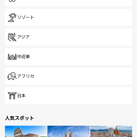
リゾート
アジア
中近東
アフリカ
日本
人気スポット