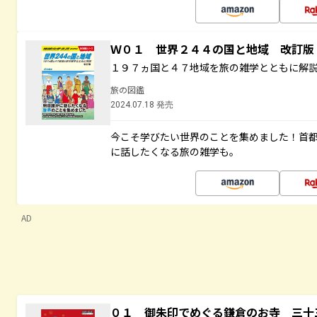
Ｗ０１ 世界２４４の国と地域 改訂版
１９７ヵ国と４７地域を旅の雑学とともに解
旅の図鑑
2024.07.18 発売
今こそ学びたい世界のことを集めました！首
に話したくなる旅の雑学も。
AD
０１ 御朱印でめぐる鎌倉のお寺 三十