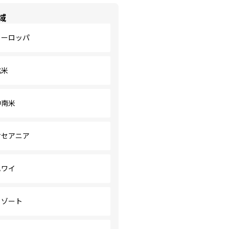
域
ヨーロッパ
北米
中南米
オセアニア
ハワイ
リゾート