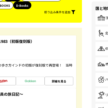
BOOKS
D-Books
国と地
絞り込み条件を追加
-1983（初版復刻版）
球の歩き方インドの初版が復刻版で再登場！ 当時
詳細を見る
社員の旅日記～