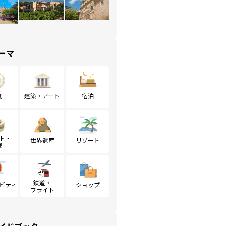
ーマ
食
建築・アート
宿泊
ト・
世界遺産
リゾート
戦
鉄道・
ビティ
ショップ
フライト