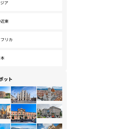
アジア
中近東
アフリカ
日本
ポット