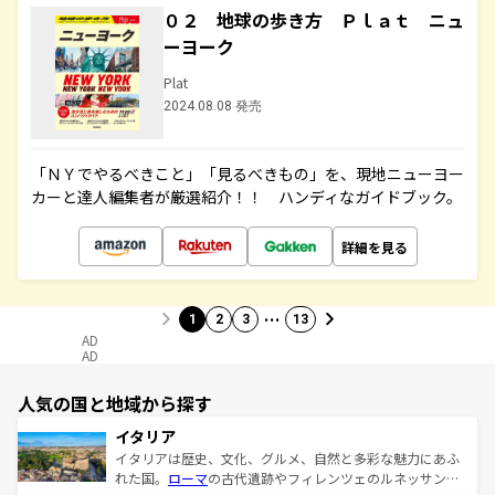
０２ 地球の歩き方 Ｐｌａｔ ニュ
ーヨーク
Plat
2024.08.08 発売
「ＮＹでやるべきこと」「見るべきもの」を、現地ニューヨー
カーと達人編集者が厳選紹介！！ ハンディなガイドブック。
詳細を見る
…
1
2
3
13
AD
AD
人気の国と地域から探す
イタリア
イタリアは歴史、文化、グルメ、自然と多彩な魅力にあふ
れた国。
ローマ
の古代遺跡やフィレンツェのルネッサンス