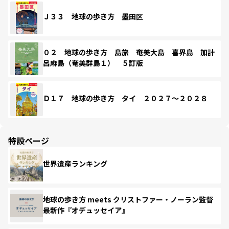
Ｊ３３ 地球の歩き方 墨田区
０２ 地球の歩き方 島旅 奄美大島 喜界島 加計
呂麻島（奄美群島１） ５訂版
Ｄ１７ 地球の歩き方 タイ ２０２７～２０２８
特設ページ
世界遺産ランキング
地球の歩き方 meets クリストファー・ノーラン監督
最新作『オデュッセイア』