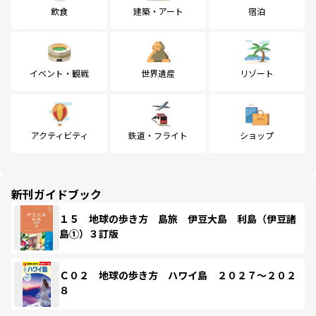
飲食
建築・アート
宿泊
イベント・観戦
世界遺産
リゾート
アクティビティ
鉄道・フライト
ショップ
新刊ガイドブック
１５ 地球の歩き方 島旅 伊豆大島 利島（伊豆諸
島①）３訂版
Ｃ０２ 地球の歩き方 ハワイ島 ２０２７～２０２
８