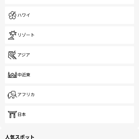
ハワイ
リゾート
アジア
中近東
アフリカ
日本
人気スポット