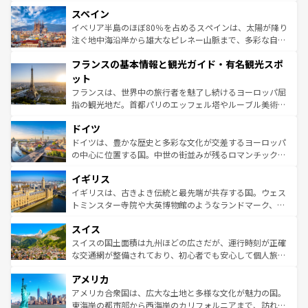
美術、ヴェネツィアの運河など、歴史あるスポットはもち
スペイン
ろん、トスカーナの美しい田園風景やアマルフィ海岸の絶
景など、自然景観も見逃せない。観光の合間には、本場の
イベリア半島のほぼ80％を占めるスペインは、太陽が降り
ピザやパスタなど、絶品のイタリア料理を堪能することも
注ぐ地中海沿岸から雄大なピレネー山脈まで、多彩な自然
できる。朝目覚めてから夜眠るまで、すべての瞬間を楽し
と文化が詰まったヨーロッパ屈指の旅行先だ。多様な地域
フランスの基本情報と観光ガイド・有名観光スポ
ませてくれるイタリアで、忘れられない旅をしてみよう！
文化が根付くこの国では、情熱的なフラメンコ、熱気あふ
なお、新着のイタリア情報は
コンテンツ一覧
を参照してほ
れる闘牛、そして美味しいタパスが生活の一部となってい
ット
しい。
る。首都マドリードの洗練された雰囲気や、バルセロナの
フランスは、世界中の旅行者を魅了し続けるヨーロッパ屈
アートに溢れた街角から、地方では古代ローマ遺跡や中世
指の観光地だ。首都パリのエッフェル塔やルーブル美術館
の城塞都市、穏やかなビーチリゾートまで多彩な表情を見
といった象徴的なスポットから、田舎町の古風な美しさま
せる。地方によって風土や気候が異なるスペインはその個
ドイツ
で、幅広い魅力が詰まっている。華麗な宮殿、歴史的な大
性で訪れる人を魅了する。 なお、新着のスペイン情報は
コ
聖堂、美しいビーチ、そして豊かな自然が、訪れる者を心
ドイツは、豊かな歴史と多彩な文化が交差するヨーロッパ
ンテンツ一覧
を参照してほしい。
から魅了する。また、フランスは美食の国としても知ら
の中心に位置する国。中世の街並みが残るロマンチック街
れ、フランス料理はユネスコ無形文化遺産にも登録されて
道から、未来を先取りするようなモダンな都市まで多様な
イギリス
いる。シャンパンの発祥地であるランス、プロヴァンスの
顔を持つこの国は、どこを歩いても飽きることがない。ベ
香り高いラベンダー畑など、多彩な楽しみ方が可能だ。さ
ルリンの文化的活気、バイエルン州のアルプスの絶景、そ
イギリスは、古きよき伝統と最先端が共存する国。ウェス
らに、パリ以外の地域にも魅力が溢れており、どの街角に
してライン川沿いのワイン畑といった風景は必見。ビール
トミンスター寺院や大英博物館のようなランドマーク、歴
も豊かな歴史と文化が息づいている。パリ以外の個性あふ
とソーセージを味わいながら地元の人と過ごす楽しい時間
史ある大学都市、美しい丘陵地帯や牧歌的な風景など、エ
れる地方に足を運ぶとそれぞれで全く異なる文化を体験で
スイス
は、お酒好きな人にはぜひ体験してほしい。 なお、新着の
リアごとに異なる魅力がある。また、優雅なアフタヌーン
きるだろう。 なお、新着のフランス情報は
コンテンツ一覧
ドイツ情報は
コンテンツ一覧
を参照してほしい。
ティー、ビール好きにはたまらない英国パブ、サッカー観
スイスの国土面積は九州ほどの広さだが、運行時刻が正確
を参照してほしい。
戦など、本場だからこそできる体験も豊富。イギリスを旅
な交通網が整備されており、初心者でも安心して個人旅行
して楽しみつくそう。 なお、新着のイギリス情報は
コンテ
を楽しめる。日本同様に時刻表どおりの旅が可能だ。中世
アメリカ
ンツ一覧
を参照してほしい。
の建物がそのまま残る町や、スイスならではのユニークな
博物館もあり、アルプス観光だけでなく町歩きも満喫する
アメリカ合衆国は、広大な土地と多様な文化が魅力の国。
ことができる。国民の所得が高いため物価も高いが、旅行
東海岸の都市部から西海岸のカリフォルニアまで、訪れる