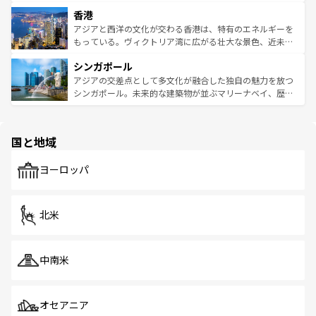
世界中の食通を魅了してやまないベトナム料理も魅力のひ
寺院や市場がいたるところに点在し、古きよき文化と現代
香港
とつ。フォーやバインミー、ベトナムコーヒーなどは、ぜ
の活気が交差している。北部ではチェンマイなどの山岳地
ひ現地で味わいたい。どの地域を訪れてもあたたかい人々
帯で自然と触れ合い、南部ではプーケットやクラビの美し
アジアと西洋の文化が交わる香港は、特有のエネルギーを
が旅行者を迎えてくれるので、きっと忘れられない旅にな
いビーチでリゾート気分を楽しむことができる。タイ料理
もっている。ヴィクトリア湾に広がる壮大な景色、近未来
るはずだ。 なお、新着のベトナム情報は
コンテンツ一覧
を
は世界的に有名で、屋台から高級レストランまで味覚を刺
的なアートスポット、そして歴史と現代が融合した町並
参照してほしい。
シンガポール
激する。気候は一年中温暖で、どの季節にも異なる楽しみ
み、どこを訪れても感動するはず。観光スポットが密集し
が待っている。親しみやすいタイの人々、仏教を中心とし
ており、効率よく見どころを回れるのも魅力。息をのむよ
アジアの交差点として多文化が融合した独自の魅力を放つ
た文化、そして多様な観光資源が、訪れる旅人を魅了し続
うな絶景から文化的な体験まで、香港を存分に楽しみ尽く
シンガポール。未来的な建築物が並ぶマリーナベイ、歴史
ける。 なお、新着のタイ情報は
コンテンツ一覧
を参照して
そう。 なお、新着の香港情報は
コンテンツ一覧
を参照して
と伝統を感じられるエスニックタウン、多数の緑豊かな公
ほしい。
ほしい。
園や自然保護区など、自然が調和した近代的な景観と文化
の多様性あふれるカラフルな町は、どこを歩いても新しい
国と地域
発見がある。さらに、治安のよさや充実した公共交通機関
も、旅行者にとっては魅力的なポイント。グルメも豊富
で、ホーカーズは地元の風情を楽しめる外せないスポット
ヨーロッパ
だ。訪れる人を飽きさせないシンガポールで、多様な魅力
を体感しよう。 なお、新着のシンガポール情報は
コンテン
ツ一覧
を参照してほしい。
北米
中南米
オセアニア