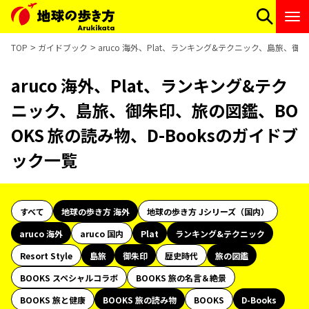
TOP
ガイドブック
aruco 海外、Plat、ランキング&テクニック、島旅、御
aruco 海外、Plat、ランキング&テク
ニック、島旅、御朱印、旅の図鑑、BO
OKS 旅の読み物、D-Booksのガイドブ
ック一覧
すべて
地球の歩き方 海外
地球の歩き方 Jシリーズ（国内）
aruco 海外
aruco 国内
Plat
ランキング&テクニック
Resort Style
島旅
御朱印
歴史時代
旅の図鑑
BOOKS スペシャルコラボ
BOOKS 旅の名言＆絶景
BOOKS 旅と健康
BOOKS 旅の読み物
BOOKS
D-Books