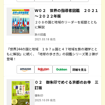
Ｗ０２ 世界の指導者図鑑 ２０２１
～２０２２年版
２０８の国と地域のリーダーを経歴ととも
に解説
旅の図鑑
2021.03.18 発売
『世界244の国と地域 １９７ヵ国と４７地域を旅の雑学とと
もに解説』に続く、「地球の歩き方」の図鑑シリーズ第２弾が
登場！
詳細を見る
０２ 御朱印でめぐる京都のお寺 三
訂版
御朱印
2025.10.09 発売