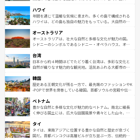
者向けの交通パス提供のサービスもあり、うまく活用すれ
場所ごとに異なる風景と体験が待っている。ニューヨーク
ハワイ
ば市内交通費無料で観光を楽しむこともできる。 なお、新
のような巨大都市は、観光、ショッピング、エンターテイ
着のスイス情報は
コンテンツ一覧
を参照してほしい。
ンメントが詰まった刺激的なスポットだ。一方、アメリカ
年間を通じて温暖な気候に恵まれ、多くの島で構成される
西部には大自然が広がり、グランドキャニオンやイエロー
ハワイは、どの島も独自の魅力をもっている。大自然の神
ストーン国立公園といった絶景が堪能できる。さらに、南
秘を感じたいなら、火山が生み出した壮大な景観を誇るハ
オーストラリア
部のニューオーリンズでは、音楽と美食が融合した独特の
ワイ島は見逃せない。また、定番の観光地といえばオアフ
文化が魅力。旅行者はアメリカの各地域で異なる魅力を楽
島だが、静かな自然を求めるならマウイ島やカウアイ島が
オーストラリアは、壮大な自然と多様な文化が魅力の国。
しみながら、その多様性と豊かな歴史を感じることができ
おすすめ。エメラルドグリーンに輝く海をはじめ、豊かな
シドニーのシンボルであるシドニー・オペラハウス、オー
るだろう。車でのロードトリップや列車の旅も、アメリカ
文化や歴史が息づいている。「アロハスピリット」と呼ば
ストラリア東海岸北部に広がる大サンゴ礁地帯グレートバ
ならではの贅沢な旅のスタイルだ。 なお、新着のアメリカ
台湾
れるおもてなしの心で訪れる人々を迎えてくれるハワイの
リアリーフや大陸中央部にそびえるウルル（エアーズロッ
情報は
コンテンツ一覧
を参照してほしい。
人々、おいしいローカルフードやハワイアンミュージッ
ク）、タスマニアの美しい原生林やケアンズの熱帯雨林な
日本から約４時間ほどでたどり着く台湾は、多彩な文化と
ク、伝統的なフラダンスなど、すべてがハワイの魅力を彩
ど、見どころがたくさん。また、カフェやワイン、オージ
自然が織りなす魅力的な観光地。活気あふれる大都市の台
っている。訪れるたびに新しい発見と感動が待っているハ
ービーフなどの食文化も豊かで、美味しいものであふれて
北やノスタルジックな町並みが人気な九份（ジォウフェ
ワイを、存分に味わってほしい。 なお、新着のハワイ情報
韓国
いる。アクティビティも充実しており、サーフィンやダイ
ン）、静ひつな山岳地帯である台湾東部など、都市の喧騒
は
コンテンツ一覧
を参照してほしい。
ビング、ハイキングなど、アウトドア好きにはたまらな
と山間の静けさが共存しており、訪れる人に新しい発見と
歴史ある王朝文化が残る一方で、最先端のファッションやK
い。オーストラリアの多彩な魅力を存分に味わいつくそ
驚きをもたらしてくれる。また、奥深い台湾の食文化も魅
-POPで世界を席巻している韓国。首都ソウルの宮殿や伝統
う。 なお、新着のオーストラリア情報は
コンテンツ一覧
を
力で、夜市などの屋台グルメから高級料理、ヘルシーで美
家屋が並ぶエリアでは韓国の歴史と文化に浸ることがで
参照してほしい。
ベトナム
容にもいいと評判のスイーツなど、バラエティ豊かな料理
き、地方に足を延ばせば四季折々の自然美を楽しむことが
が味わえる。 なお、新着の台湾情報は
コンテンツ一覧
を参
できる。そして、キムチや焼肉、絶品のストリートフード
豊かな自然と多様な文化が魅力的なベトナム。南北に細長
照してほしい。
まで、さまざまな韓国料理が待っている。夜には、韓国な
く伸びる国土には、広大な田園風景や青々とした山々、世
らではのナイトライフも堪能できる。あたたかいホスピタ
界遺産に登録された壮大な自然景観が点在し、都市部では
タイ
リティに包まれながら、韓国の多彩な魅力を心ゆくまで味
急速な発展と共に伝統が息づく。ハノイの古い町並みやホ
わってみてほしい。 なお、新着の韓国情報は
コンテンツ一
ーチミン市のフランス統治時代の建物も、独特の雰囲気を
タイは、東南アジアに位置する豊かな自然と歴史が息づく
覧
を参照してほしい。
醸し出している。また、バラエティの豊かさとおいしさで
国だ。首都バンコクは高層ビルが立ち並ぶ一方、伝統的な