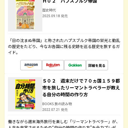
Ｈ０２ ハプスブルク帝国
歴史時代
2025.09.18 発売
「日の沈まぬ帝国」と称されたハプスブルク帝国の栄光と動乱
の歴史をたどり、今なお各国に残る史跡を巡る歴史を旅するガ
イド。
詳細を見る
Ｓ０２ 週末だけで７０ヵ国１５９都
市を旅したリーマントラベラーが教え
る自分の時間の作り方
BOOKS 旅の読み物
2022.07.21 発売
働きながら週末海外旅行を楽しむ「リーマントラベラー」が、
人生を充実させるための“自分の時間の作り方”を全力プレゼ