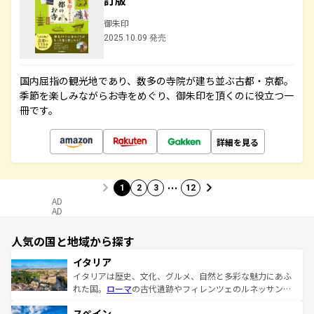
訂版
御朱印
2025.10.09 発売
国内屈指の観光地であり、数多の寺院が建ち並ぶ古都・京都。
季節を楽しみながらお寺をめぐり、御朱印を頂くのに役立つ一
冊です。
詳細を見る
…
1
2
3
12
AD
AD
人気の国と地域から探す
イタリア
イタリアは歴史、文化、グルメ、自然と多彩な魅力にあふ
れた国。
ローマ
の古代遺跡やフィレンツェのルネッサンス
美術、ヴェネツィアの運河など、歴史あるスポットはもち
スペイン
ろん、トスカーナの美しい田園風景やアマルフィ海岸の絶