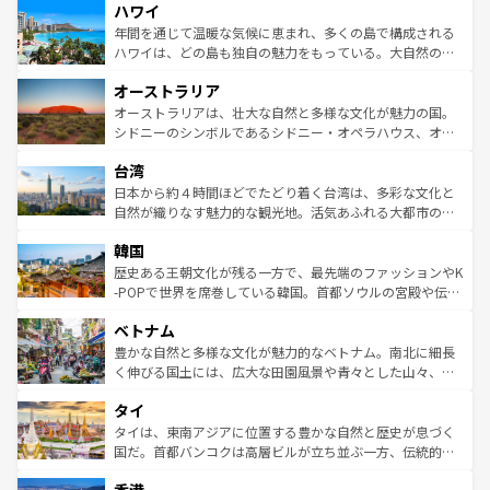
ハワイ
ば市内交通費無料で観光を楽しむこともできる。 なお、新
のような巨大都市は、観光、ショッピング、エンターテイ
着のスイス情報は
コンテンツ一覧
を参照してほしい。
ンメントが詰まった刺激的なスポットだ。一方、アメリカ
年間を通じて温暖な気候に恵まれ、多くの島で構成される
西部には大自然が広がり、グランドキャニオンやイエロー
ハワイは、どの島も独自の魅力をもっている。大自然の神
ストーン国立公園といった絶景が堪能できる。さらに、南
秘を感じたいなら、火山が生み出した壮大な景観を誇るハ
オーストラリア
部のニューオーリンズでは、音楽と美食が融合した独特の
ワイ島は見逃せない。また、定番の観光地といえばオアフ
文化が魅力。旅行者はアメリカの各地域で異なる魅力を楽
島だが、静かな自然を求めるならマウイ島やカウアイ島が
オーストラリアは、壮大な自然と多様な文化が魅力の国。
しみながら、その多様性と豊かな歴史を感じることができ
おすすめ。エメラルドグリーンに輝く海をはじめ、豊かな
シドニーのシンボルであるシドニー・オペラハウス、オー
るだろう。車でのロードトリップや列車の旅も、アメリカ
文化や歴史が息づいている。「アロハスピリット」と呼ば
ストラリア東海岸北部に広がる大サンゴ礁地帯グレートバ
ならではの贅沢な旅のスタイルだ。 なお、新着のアメリカ
台湾
れるおもてなしの心で訪れる人々を迎えてくれるハワイの
リアリーフや大陸中央部にそびえるウルル（エアーズロッ
情報は
コンテンツ一覧
を参照してほしい。
人々、おいしいローカルフードやハワイアンミュージッ
ク）、タスマニアの美しい原生林やケアンズの熱帯雨林な
日本から約４時間ほどでたどり着く台湾は、多彩な文化と
ク、伝統的なフラダンスなど、すべてがハワイの魅力を彩
ど、見どころがたくさん。また、カフェやワイン、オージ
自然が織りなす魅力的な観光地。活気あふれる大都市の台
っている。訪れるたびに新しい発見と感動が待っているハ
ービーフなどの食文化も豊かで、美味しいものであふれて
北やノスタルジックな町並みが人気な九份（ジォウフェ
ワイを、存分に味わってほしい。 なお、新着のハワイ情報
韓国
いる。アクティビティも充実しており、サーフィンやダイ
ン）、静ひつな山岳地帯である台湾東部など、都市の喧騒
は
コンテンツ一覧
を参照してほしい。
ビング、ハイキングなど、アウトドア好きにはたまらな
と山間の静けさが共存しており、訪れる人に新しい発見と
歴史ある王朝文化が残る一方で、最先端のファッションやK
い。オーストラリアの多彩な魅力を存分に味わいつくそ
驚きをもたらしてくれる。また、奥深い台湾の食文化も魅
-POPで世界を席巻している韓国。首都ソウルの宮殿や伝統
う。 なお、新着のオーストラリア情報は
コンテンツ一覧
を
力で、夜市などの屋台グルメから高級料理、ヘルシーで美
家屋が並ぶエリアでは韓国の歴史と文化に浸ることがで
参照してほしい。
ベトナム
容にもいいと評判のスイーツなど、バラエティ豊かな料理
き、地方に足を延ばせば四季折々の自然美を楽しむことが
が味わえる。 なお、新着の台湾情報は
コンテンツ一覧
を参
できる。そして、キムチや焼肉、絶品のストリートフード
豊かな自然と多様な文化が魅力的なベトナム。南北に細長
照してほしい。
まで、さまざまな韓国料理が待っている。夜には、韓国な
く伸びる国土には、広大な田園風景や青々とした山々、世
らではのナイトライフも堪能できる。あたたかいホスピタ
界遺産に登録された壮大な自然景観が点在し、都市部では
タイ
リティに包まれながら、韓国の多彩な魅力を心ゆくまで味
急速な発展と共に伝統が息づく。ハノイの古い町並みやホ
わってみてほしい。 なお、新着の韓国情報は
コンテンツ一
ーチミン市のフランス統治時代の建物も、独特の雰囲気を
タイは、東南アジアに位置する豊かな自然と歴史が息づく
覧
を参照してほしい。
醸し出している。また、バラエティの豊かさとおいしさで
国だ。首都バンコクは高層ビルが立ち並ぶ一方、伝統的な
世界中の食通を魅了してやまないベトナム料理も魅力のひ
寺院や市場がいたるところに点在し、古きよき文化と現代
とつ。フォーやバインミー、ベトナムコーヒーなどは、ぜ