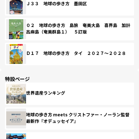
Ｊ３３ 地球の歩き方 墨田区
０２ 地球の歩き方 島旅 奄美大島 喜界島 加計
呂麻島（奄美群島１） ５訂版
Ｄ１７ 地球の歩き方 タイ ２０２７～２０２８
特設ページ
世界遺産ランキング
地球の歩き方 meets クリストファー・ノーラン監督
最新作『オデュッセイア』