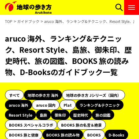
TOP
ガイドブック
aruco 海外、ランキング&テクニック、Resort Sty
aruco 海外、ランキング&テクニッ
ク、Resort Style、島旅、御朱印、歴
史時代、旅の図鑑、BOOKS 旅の読み
物、D-Booksのガイドブック一覧
すべて
地球の歩き方 海外
地球の歩き方 Jシリーズ（国内）
aruco 海外
aruco 国内
Plat
ランキング&テクニック
Resort Style
島旅
御朱印
歴史時代
旅の図鑑
BOOKS スペシャルコラボ
BOOKS 旅の名言＆絶景
BOOKS 旅と健康
BOOKS 旅の読み物
BOOKS
D-Books