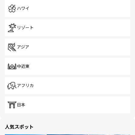
ハワイ
リゾート
アジア
中近東
アフリカ
日本
人気スポット