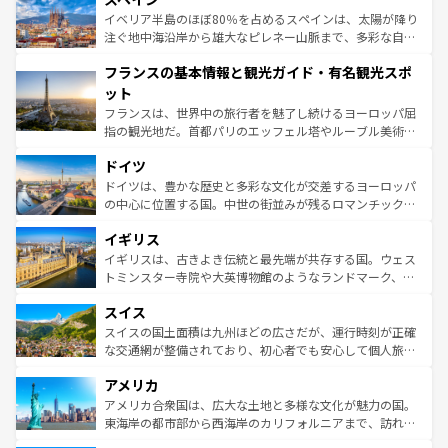
景など、自然景観も見逃せない。観光の合間には、本場の
イベリア半島のほぼ80％を占めるスペインは、太陽が降り
ピザやパスタなど、絶品のイタリア料理を堪能することも
注ぐ地中海沿岸から雄大なピレネー山脈まで、多彩な自然
できる。朝目覚めてから夜眠るまで、すべての瞬間を楽し
と文化が詰まったヨーロッパ屈指の旅行先だ。多様な地域
フランスの基本情報と観光ガイド・有名観光スポ
ませてくれるイタリアで、忘れられない旅をしてみよう！
文化が根付くこの国では、情熱的なフラメンコ、熱気あふ
なお、新着のイタリア情報は
コンテンツ一覧
を参照してほ
れる闘牛、そして美味しいタパスが生活の一部となってい
ット
しい。
る。首都マドリードの洗練された雰囲気や、バルセロナの
フランスは、世界中の旅行者を魅了し続けるヨーロッパ屈
アートに溢れた街角から、地方では古代ローマ遺跡や中世
指の観光地だ。首都パリのエッフェル塔やルーブル美術館
の城塞都市、穏やかなビーチリゾートまで多彩な表情を見
といった象徴的なスポットから、田舎町の古風な美しさま
せる。地方によって風土や気候が異なるスペインはその個
ドイツ
で、幅広い魅力が詰まっている。華麗な宮殿、歴史的な大
性で訪れる人を魅了する。 なお、新着のスペイン情報は
コ
聖堂、美しいビーチ、そして豊かな自然が、訪れる者を心
ドイツは、豊かな歴史と多彩な文化が交差するヨーロッパ
ンテンツ一覧
を参照してほしい。
から魅了する。また、フランスは美食の国としても知ら
の中心に位置する国。中世の街並みが残るロマンチック街
れ、フランス料理はユネスコ無形文化遺産にも登録されて
道から、未来を先取りするようなモダンな都市まで多様な
イギリス
いる。シャンパンの発祥地であるランス、プロヴァンスの
顔を持つこの国は、どこを歩いても飽きることがない。ベ
香り高いラベンダー畑など、多彩な楽しみ方が可能だ。さ
ルリンの文化的活気、バイエルン州のアルプスの絶景、そ
イギリスは、古きよき伝統と最先端が共存する国。ウェス
らに、パリ以外の地域にも魅力が溢れており、どの街角に
してライン川沿いのワイン畑といった風景は必見。ビール
トミンスター寺院や大英博物館のようなランドマーク、歴
も豊かな歴史と文化が息づいている。パリ以外の個性あふ
とソーセージを味わいながら地元の人と過ごす楽しい時間
史ある大学都市、美しい丘陵地帯や牧歌的な風景など、エ
れる地方に足を運ぶとそれぞれで全く異なる文化を体験で
スイス
は、お酒好きな人にはぜひ体験してほしい。 なお、新着の
リアごとに異なる魅力がある。また、優雅なアフタヌーン
きるだろう。 なお、新着のフランス情報は
コンテンツ一覧
ドイツ情報は
コンテンツ一覧
を参照してほしい。
ティー、ビール好きにはたまらない英国パブ、サッカー観
スイスの国土面積は九州ほどの広さだが、運行時刻が正確
を参照してほしい。
戦など、本場だからこそできる体験も豊富。イギリスを旅
な交通網が整備されており、初心者でも安心して個人旅行
して楽しみつくそう。 なお、新着のイギリス情報は
コンテ
を楽しめる。日本同様に時刻表どおりの旅が可能だ。中世
アメリカ
ンツ一覧
を参照してほしい。
の建物がそのまま残る町や、スイスならではのユニークな
博物館もあり、アルプス観光だけでなく町歩きも満喫する
アメリカ合衆国は、広大な土地と多様な文化が魅力の国。
ことができる。国民の所得が高いため物価も高いが、旅行
東海岸の都市部から西海岸のカリフォルニアまで、訪れる
者向けの交通パス提供のサービスもあり、うまく活用すれ
場所ごとに異なる風景と体験が待っている。ニューヨーク