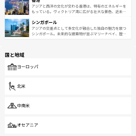
香港
の活気が交差している。北部ではチェンマイなどの山岳地
ひ現地で味わいたい。どの地域を訪れてもあたたかい人々
帯で自然と触れ合い、南部ではプーケットやクラビの美し
アジアと西洋の文化が交わる香港は、特有のエネルギーを
が旅行者を迎えてくれるので、きっと忘れられない旅にな
いビーチでリゾート気分を楽しむことができる。タイ料理
もっている。ヴィクトリア湾に広がる壮大な景色、近未来
るはずだ。 なお、新着のベトナム情報は
コンテンツ一覧
を
は世界的に有名で、屋台から高級レストランまで味覚を刺
的なアートスポット、そして歴史と現代が融合した町並
参照してほしい。
シンガポール
激する。気候は一年中温暖で、どの季節にも異なる楽しみ
み、どこを訪れても感動するはず。観光スポットが密集し
が待っている。親しみやすいタイの人々、仏教を中心とし
ており、効率よく見どころを回れるのも魅力。息をのむよ
アジアの交差点として多文化が融合した独自の魅力を放つ
た文化、そして多様な観光資源が、訪れる旅人を魅了し続
うな絶景から文化的な体験まで、香港を存分に楽しみ尽く
シンガポール。未来的な建築物が並ぶマリーナベイ、歴史
ける。 なお、新着のタイ情報は
コンテンツ一覧
を参照して
そう。 なお、新着の香港情報は
コンテンツ一覧
を参照して
と伝統を感じられるエスニックタウン、多数の緑豊かな公
ほしい。
ほしい。
園や自然保護区など、自然が調和した近代的な景観と文化
の多様性あふれるカラフルな町は、どこを歩いても新しい
国と地域
発見がある。さらに、治安のよさや充実した公共交通機関
も、旅行者にとっては魅力的なポイント。グルメも豊富
で、ホーカーズは地元の風情を楽しめる外せないスポット
ヨーロッパ
だ。訪れる人を飽きさせないシンガポールで、多様な魅力
を体感しよう。 なお、新着のシンガポール情報は
コンテン
ツ一覧
を参照してほしい。
北米
中南米
オセアニア