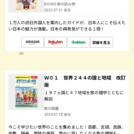
BOOKS 旅の読み物
2022.07.21 発売
１万人の訪日外国人を案内したガイドが、日本人にこそ伝えた
い日本の魅力が満載。日本の再発見ができる１冊！
詳細を見る
AD
Ｗ０１ 世界２４４の国と地域 改訂
版
１９７ヵ国と４７地域を旅の雑学とともに
解説
旅の図鑑
2024.07.18 発売
今こそ学びたい世界のことを集めました！首都、言語、民族、
宗教、特長、現地の挨拶、誰かに話したくなる旅の雑学も。