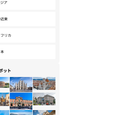
アジア
中近東
アフリカ
日本
ポット