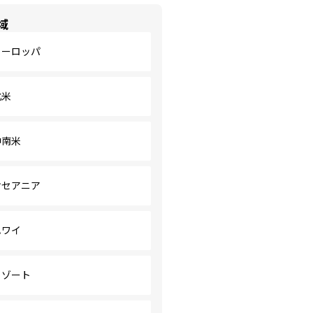
域
ヨーロッパ
北米
中南米
オセアニア
ハワイ
リゾート