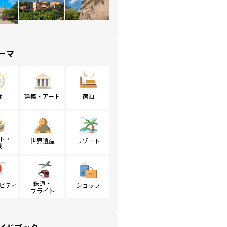
ーマ
食
建築・アート
宿泊
ト・
世界遺産
リゾート
戦
鉄道・
ビティ
ショップ
フライト