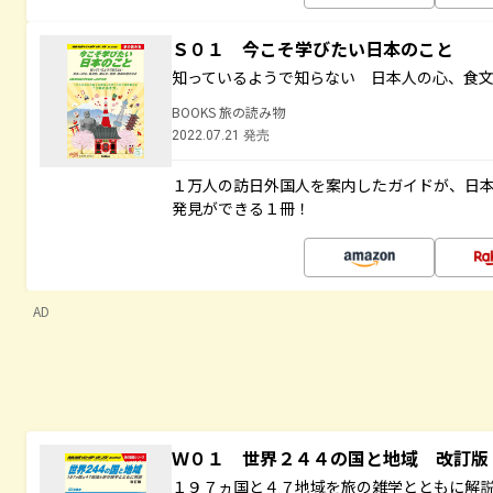
Ｓ０１ 今こそ学びたい日本のこと
知っているようで知らない 日本人の心、食
BOOKS 旅の読み物
2022.07.21 発売
１万人の訪日外国人を案内したガイドが、日
発見ができる１冊！
AD
Ｗ０１ 世界２４４の国と地域 改訂版
１９７ヵ国と４７地域を旅の雑学とともに解