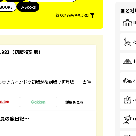
BOOKS
D-Books
国と地
絞り込み条件を追加
-1983（初版復刻版）
球の歩き方インドの初版が復刻版で再登場！ 当時
詳細を見る
社員の旅日記～