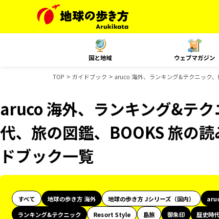
国と地域
ウェブマガジン
TOP
ガイドブック
aruco 海外、ランキング&テクニック
aruco 海外、ランキング&
代、旅の図鑑、BOOKS 旅の読み
ドブック一覧
すべて
地球の歩き方 海外
地球の歩き方 Jシリーズ（国内）
aru
ランキング&テクニック
Resort Style
島旅
御朱印
歴史時