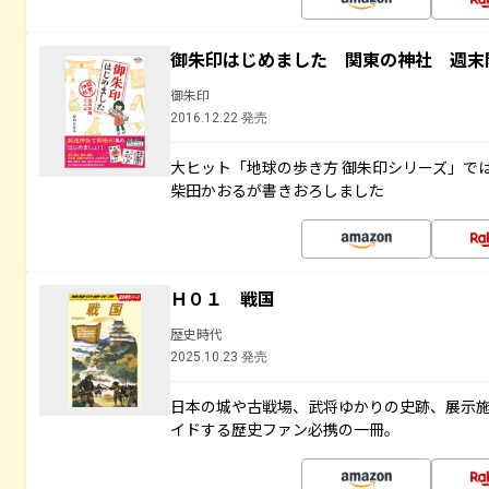
御朱印はじめました 関東の神社 週末
御朱印
2016.12.22 発売
大ヒット「地球の歩き方 御朱印シリーズ」で
柴田かおるが書きおろしました
Ｈ０１ 戦国
歴史時代
2025.10.23 発売
日本の城や古戦場、武将ゆかりの史跡、展示
イドする歴史ファン必携の一冊。