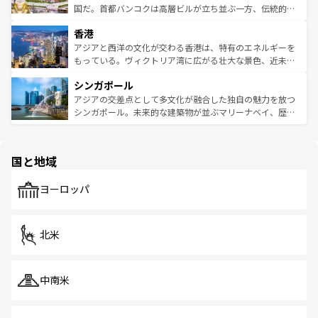
覧
を参照してほしい。
醸し出している。また、バラエティの豊かさとおいしさで
国だ。首都バンコクは高層ビルが立ち並ぶ一方、伝統的な
世界中の食通を魅了してやまないベトナム料理も魅力のひ
寺院や市場がいたるところに点在し、古きよき文化と現代
香港
とつ。フォーやバインミー、ベトナムコーヒーなどは、ぜ
の活気が交差している。北部ではチェンマイなどの山岳地
ひ現地で味わいたい。どの地域を訪れてもあたたかい人々
帯で自然と触れ合い、南部ではプーケットやクラビの美し
アジアと西洋の文化が交わる香港は、特有のエネルギーを
が旅行者を迎えてくれるので、きっと忘れられない旅にな
いビーチでリゾート気分を楽しむことができる。タイ料理
もっている。ヴィクトリア湾に広がる壮大な景色、近未来
るはずだ。 なお、新着のベトナム情報は
コンテンツ一覧
を
は世界的に有名で、屋台から高級レストランまで味覚を刺
的なアートスポット、そして歴史と現代が融合した町並
参照してほしい。
シンガポール
激する。気候は一年中温暖で、どの季節にも異なる楽しみ
み、どこを訪れても感動するはず。観光スポットが密集し
が待っている。親しみやすいタイの人々、仏教を中心とし
ており、効率よく見どころを回れるのも魅力。息をのむよ
アジアの交差点として多文化が融合した独自の魅力を放つ
た文化、そして多様な観光資源が、訪れる旅人を魅了し続
うな絶景から文化的な体験まで、香港を存分に楽しみ尽く
シンガポール。未来的な建築物が並ぶマリーナベイ、歴史
ける。 なお、新着のタイ情報は
コンテンツ一覧
を参照して
そう。 なお、新着の香港情報は
コンテンツ一覧
を参照して
と伝統を感じられるエスニックタウン、多数の緑豊かな公
ほしい。
ほしい。
園や自然保護区など、自然が調和した近代的な景観と文化
の多様性あふれるカラフルな町は、どこを歩いても新しい
国と地域
発見がある。さらに、治安のよさや充実した公共交通機関
も、旅行者にとっては魅力的なポイント。グルメも豊富
で、ホーカーズは地元の風情を楽しめる外せないスポット
ヨーロッパ
だ。訪れる人を飽きさせないシンガポールで、多様な魅力
を体感しよう。 なお、新着のシンガポール情報は
コンテン
ツ一覧
を参照してほしい。
北米
中南米