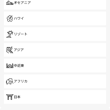
オセアニア
ハワイ
リゾート
アジア
中近東
アフリカ
日本