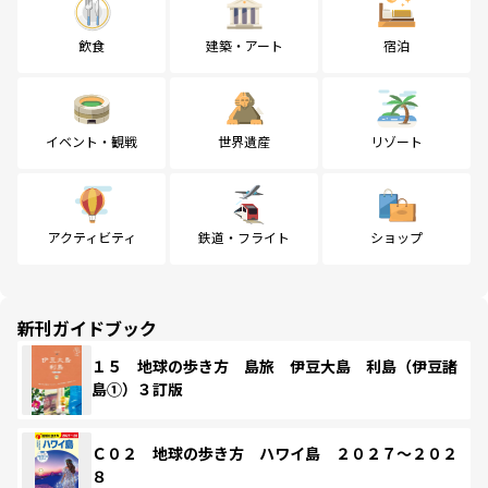
飲食
建築・アート
宿泊
イベント・観戦
世界遺産
リゾート
アクティビティ
鉄道・フライト
ショップ
新刊ガイドブック
１５ 地球の歩き方 島旅 伊豆大島 利島（伊豆諸
島①）３訂版
Ｃ０２ 地球の歩き方 ハワイ島 ２０２７～２０２
８