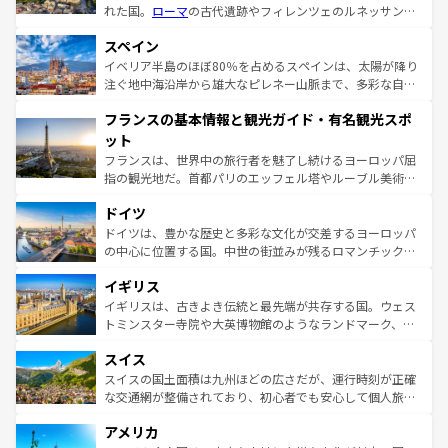
れた国。
ローマ
の古代遺跡やフィレンツェのルネッサンス
美術、ヴェネツィアの運河など、歴史あるスポットはもち
スペイン
ろん、トスカーナの美しい田園風景やアマルフィ海岸の絶
景など、自然景観も見逃せない。観光の合間には、本場の
イベリア半島のほぼ80％を占めるスペインは、太陽が降り
ピザやパスタなど、絶品のイタリア料理を堪能することも
注ぐ地中海沿岸から雄大なピレネー山脈まで、多彩な自然
できる。朝目覚めてから夜眠るまで、すべての瞬間を楽し
と文化が詰まったヨーロッパ屈指の旅行先だ。多様な地域
フランスの基本情報と観光ガイド・有名観光スポ
ませてくれるイタリアで、忘れられない旅をしてみよう！
文化が根付くこの国では、情熱的なフラメンコ、熱気あふ
なお、新着のイタリア情報は
コンテンツ一覧
を参照してほ
れる闘牛、そして美味しいタパスが生活の一部となってい
ット
しい。
る。首都マドリードの洗練された雰囲気や、バルセロナの
フランスは、世界中の旅行者を魅了し続けるヨーロッパ屈
アートに溢れた街角から、地方では古代ローマ遺跡や中世
指の観光地だ。首都パリのエッフェル塔やルーブル美術館
の城塞都市、穏やかなビーチリゾートまで多彩な表情を見
といった象徴的なスポットから、田舎町の古風な美しさま
せる。地方によって風土や気候が異なるスペインはその個
ドイツ
で、幅広い魅力が詰まっている。華麗な宮殿、歴史的な大
性で訪れる人を魅了する。 なお、新着のスペイン情報は
コ
聖堂、美しいビーチ、そして豊かな自然が、訪れる者を心
ドイツは、豊かな歴史と多彩な文化が交差するヨーロッパ
ンテンツ一覧
を参照してほしい。
から魅了する。また、フランスは美食の国としても知ら
の中心に位置する国。中世の街並みが残るロマンチック街
れ、フランス料理はユネスコ無形文化遺産にも登録されて
道から、未来を先取りするようなモダンな都市まで多様な
イギリス
いる。シャンパンの発祥地であるランス、プロヴァンスの
顔を持つこの国は、どこを歩いても飽きることがない。ベ
香り高いラベンダー畑など、多彩な楽しみ方が可能だ。さ
ルリンの文化的活気、バイエルン州のアルプスの絶景、そ
イギリスは、古きよき伝統と最先端が共存する国。ウェス
らに、パリ以外の地域にも魅力が溢れており、どの街角に
してライン川沿いのワイン畑といった風景は必見。ビール
トミンスター寺院や大英博物館のようなランドマーク、歴
も豊かな歴史と文化が息づいている。パリ以外の個性あふ
とソーセージを味わいながら地元の人と過ごす楽しい時間
史ある大学都市、美しい丘陵地帯や牧歌的な風景など、エ
れる地方に足を運ぶとそれぞれで全く異なる文化を体験で
スイス
は、お酒好きな人にはぜひ体験してほしい。 なお、新着の
リアごとに異なる魅力がある。また、優雅なアフタヌーン
きるだろう。 なお、新着のフランス情報は
コンテンツ一覧
ドイツ情報は
コンテンツ一覧
を参照してほしい。
ティー、ビール好きにはたまらない英国パブ、サッカー観
スイスの国土面積は九州ほどの広さだが、運行時刻が正確
を参照してほしい。
戦など、本場だからこそできる体験も豊富。イギリスを旅
な交通網が整備されており、初心者でも安心して個人旅行
して楽しみつくそう。 なお、新着のイギリス情報は
コンテ
を楽しめる。日本同様に時刻表どおりの旅が可能だ。中世
アメリカ
ンツ一覧
を参照してほしい。
の建物がそのまま残る町や、スイスならではのユニークな