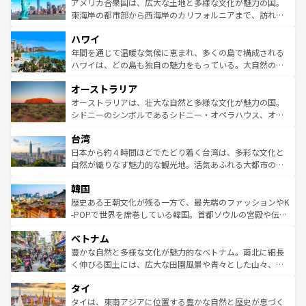
博物館もあり、アルプス観光だけでなく町歩きも満喫する
アメリカ合衆国は、広大な土地と多様な文化が魅力の国。
ことができる。国民の所得が高いため物価も高いが、旅行
東海岸の都市部から西海岸のカリフォルニアまで、訪れる
者向けの交通パス提供のサービスもあり、うまく活用すれ
場所ごとに異なる風景と体験が待っている。ニューヨーク
ハワイ
ば市内交通費無料で観光を楽しむこともできる。 なお、新
のような巨大都市は、観光、ショッピング、エンターテイ
着のスイス情報は
コンテンツ一覧
を参照してほしい。
ンメントが詰まった刺激的なスポットだ。一方、アメリカ
年間を通じて温暖な気候に恵まれ、多くの島で構成される
西部には大自然が広がり、グランドキャニオンやイエロー
ハワイは、どの島も独自の魅力をもっている。大自然の神
ストーン国立公園といった絶景が堪能できる。さらに、南
秘を感じたいなら、火山が生み出した壮大な景観を誇るハ
オーストラリア
部のニューオーリンズでは、音楽と美食が融合した独特の
ワイ島は見逃せない。また、定番の観光地といえばオアフ
文化が魅力。旅行者はアメリカの各地域で異なる魅力を楽
島だが、静かな自然を求めるならマウイ島やカウアイ島が
オーストラリアは、壮大な自然と多様な文化が魅力の国。
しみながら、その多様性と豊かな歴史を感じることができ
おすすめ。エメラルドグリーンに輝く海をはじめ、豊かな
シドニーのシンボルであるシドニー・オペラハウス、オー
るだろう。車でのロードトリップや列車の旅も、アメリカ
文化や歴史が息づいている。「アロハスピリット」と呼ば
ストラリア東海岸北部に広がる大サンゴ礁地帯グレートバ
ならではの贅沢な旅のスタイルだ。 なお、新着のアメリカ
台湾
れるおもてなしの心で訪れる人々を迎えてくれるハワイの
リアリーフや大陸中央部にそびえるウルル（エアーズロッ
情報は
コンテンツ一覧
を参照してほしい。
人々、おいしいローカルフードやハワイアンミュージッ
ク）、タスマニアの美しい原生林やケアンズの熱帯雨林な
日本から約４時間ほどでたどり着く台湾は、多彩な文化と
ク、伝統的なフラダンスなど、すべてがハワイの魅力を彩
ど、見どころがたくさん。また、カフェやワイン、オージ
自然が織りなす魅力的な観光地。活気あふれる大都市の台
っている。訪れるたびに新しい発見と感動が待っているハ
ービーフなどの食文化も豊かで、美味しいものであふれて
北やノスタルジックな町並みが人気な九份（ジォウフェ
ワイを、存分に味わってほしい。 なお、新着のハワイ情報
韓国
いる。アクティビティも充実しており、サーフィンやダイ
ン）、静ひつな山岳地帯である台湾東部など、都市の喧騒
は
コンテンツ一覧
を参照してほしい。
ビング、ハイキングなど、アウトドア好きにはたまらな
と山間の静けさが共存しており、訪れる人に新しい発見と
歴史ある王朝文化が残る一方で、最先端のファッションやK
い。オーストラリアの多彩な魅力を存分に味わいつくそ
驚きをもたらしてくれる。また、奥深い台湾の食文化も魅
-POPで世界を席巻している韓国。首都ソウルの宮殿や伝統
う。 なお、新着のオーストラリア情報は
コンテンツ一覧
を
力で、夜市などの屋台グルメから高級料理、ヘルシーで美
家屋が並ぶエリアでは韓国の歴史と文化に浸ることがで
参照してほしい。
ベトナム
容にもいいと評判のスイーツなど、バラエティ豊かな料理
き、地方に足を延ばせば四季折々の自然美を楽しむことが
が味わえる。 なお、新着の台湾情報は
コンテンツ一覧
を参
できる。そして、キムチや焼肉、絶品のストリートフード
豊かな自然と多様な文化が魅力的なベトナム。南北に細長
照してほしい。
まで、さまざまな韓国料理が待っている。夜には、韓国な
く伸びる国土には、広大な田園風景や青々とした山々、世
らではのナイトライフも堪能できる。あたたかいホスピタ
界遺産に登録された壮大な自然景観が点在し、都市部では
タイ
リティに包まれながら、韓国の多彩な魅力を心ゆくまで味
急速な発展と共に伝統が息づく。ハノイの古い町並みやホ
わってみてほしい。 なお、新着の韓国情報は
コンテンツ一
ーチミン市のフランス統治時代の建物も、独特の雰囲気を
タイは、東南アジアに位置する豊かな自然と歴史が息づく