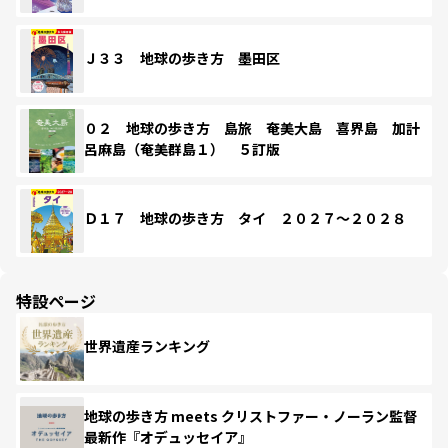
Ｊ３３ 地球の歩き方 墨田区
０２ 地球の歩き方 島旅 奄美大島 喜界島 加計
呂麻島（奄美群島１） ５訂版
Ｄ１７ 地球の歩き方 タイ ２０２７～２０２８
特設ページ
世界遺産ランキング
地球の歩き方 meets クリストファー・ノーラン監督
最新作『オデュッセイア』