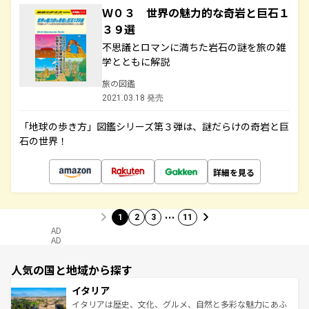
Ｗ０３ 世界の魅力的な奇岩と巨石１
３９選
不思議とロマンに満ちた岩石の謎を旅の雑
学とともに解説
旅の図鑑
2021.03.18 発売
「地球の歩き方」図鑑シリーズ第３弾は、謎だらけの奇岩と巨
石の世界！
詳細を見る
…
1
2
3
11
AD
AD
人気の国と地域から探す
イタリア
イタリアは歴史、文化、グルメ、自然と多彩な魅力にあふ