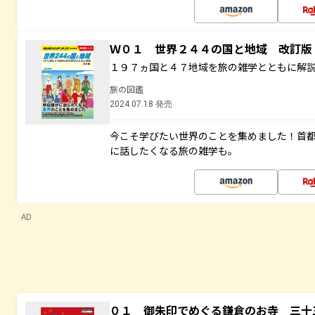
Ｗ０１ 世界２４４の国と地域 改訂版
１９７ヵ国と４７地域を旅の雑学とともに解
旅の図鑑
2024.07.18 発売
今こそ学びたい世界のことを集めました！首
に話したくなる旅の雑学も。
AD
０１ 御朱印でめぐる鎌倉のお寺 三十