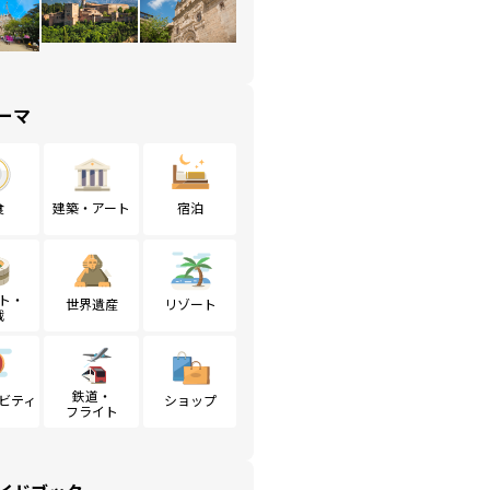
ーマ
食
建築・アート
宿泊
ト・
世界遺産
リゾート
戦
鉄道・
ビティ
ショップ
フライト