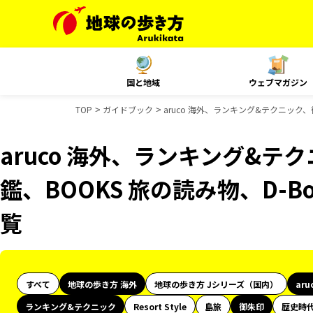
国と地域
ウェブマガジン
TOP
ガイドブック
aruco 海外、ランキング&テクニック、
aruco 海外、ランキング&
鑑、BOOKS 旅の読み物、D-B
覧
すべて
地球の歩き方 海外
地球の歩き方 Jシリーズ（国内）
aru
ランキング&テクニック
Resort Style
島旅
御朱印
歴史時