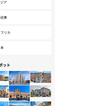
アジア
中近東
アフリカ
日本
ポット