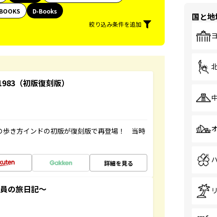
BOOKS
D-Books
国と地
絞り込み条件を追加
-1983（初版復刻版）
球の歩き方インドの初版が復刻版で再登場！ 当時
詳細を見る
社員の旅日記～