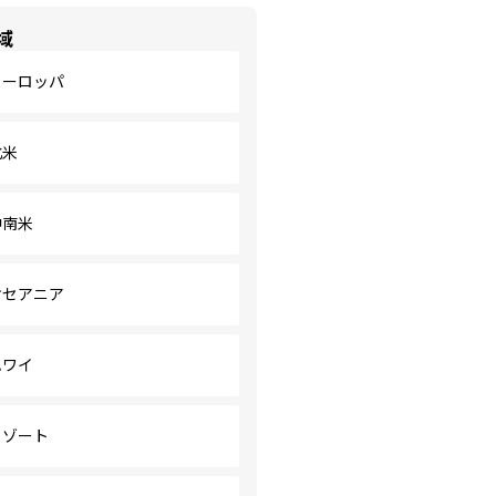
域
ヨーロッパ
北米
中南米
オセアニア
ハワイ
リゾート