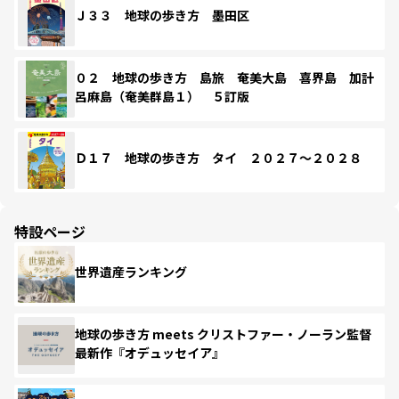
Ｊ３３ 地球の歩き方 墨田区
０２ 地球の歩き方 島旅 奄美大島 喜界島 加計
呂麻島（奄美群島１） ５訂版
Ｄ１７ 地球の歩き方 タイ ２０２７～２０２８
特設ページ
世界遺産ランキング
地球の歩き方 meets クリストファー・ノーラン監督
最新作『オデュッセイア』