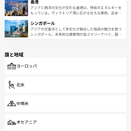
香港
とつ。フォーやバインミー、ベトナムコーヒーなどは、ぜ
の活気が交差している。北部ではチェンマイなどの山岳地
ひ現地で味わいたい。どの地域を訪れてもあたたかい人々
帯で自然と触れ合い、南部ではプーケットやクラビの美し
アジアと西洋の文化が交わる香港は、特有のエネルギーを
が旅行者を迎えてくれるので、きっと忘れられない旅にな
いビーチでリゾート気分を楽しむことができる。タイ料理
もっている。ヴィクトリア湾に広がる壮大な景色、近未来
るはずだ。 なお、新着のベトナム情報は
コンテンツ一覧
を
は世界的に有名で、屋台から高級レストランまで味覚を刺
的なアートスポット、そして歴史と現代が融合した町並
参照してほしい。
シンガポール
激する。気候は一年中温暖で、どの季節にも異なる楽しみ
み、どこを訪れても感動するはず。観光スポットが密集し
が待っている。親しみやすいタイの人々、仏教を中心とし
ており、効率よく見どころを回れるのも魅力。息をのむよ
アジアの交差点として多文化が融合した独自の魅力を放つ
た文化、そして多様な観光資源が、訪れる旅人を魅了し続
うな絶景から文化的な体験まで、香港を存分に楽しみ尽く
シンガポール。未来的な建築物が並ぶマリーナベイ、歴史
ける。 なお、新着のタイ情報は
コンテンツ一覧
を参照して
そう。 なお、新着の香港情報は
コンテンツ一覧
を参照して
と伝統を感じられるエスニックタウン、多数の緑豊かな公
ほしい。
ほしい。
園や自然保護区など、自然が調和した近代的な景観と文化
の多様性あふれるカラフルな町は、どこを歩いても新しい
国と地域
発見がある。さらに、治安のよさや充実した公共交通機関
も、旅行者にとっては魅力的なポイント。グルメも豊富
で、ホーカーズは地元の風情を楽しめる外せないスポット
ヨーロッパ
だ。訪れる人を飽きさせないシンガポールで、多様な魅力
を体感しよう。 なお、新着のシンガポール情報は
コンテン
ツ一覧
を参照してほしい。
北米
中南米
オセアニア