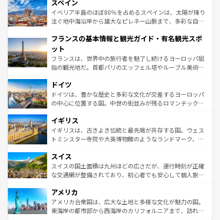
スペイン
ろん、トスカーナの美しい田園風景やアマルフィ海岸の絶
景など、自然景観も見逃せない。観光の合間には、本場の
イベリア半島のほぼ80％を占めるスペインは、太陽が降り
ピザやパスタなど、絶品のイタリア料理を堪能することも
注ぐ地中海沿岸から雄大なピレネー山脈まで、多彩な自然
できる。朝目覚めてから夜眠るまで、すべての瞬間を楽し
と文化が詰まったヨーロッパ屈指の旅行先だ。多様な地域
フランスの基本情報と観光ガイド・有名観光スポ
ませてくれるイタリアで、忘れられない旅をしてみよう！
文化が根付くこの国では、情熱的なフラメンコ、熱気あふ
なお、新着のイタリア情報は
コンテンツ一覧
を参照してほ
れる闘牛、そして美味しいタパスが生活の一部となってい
ット
しい。
る。首都マドリードの洗練された雰囲気や、バルセロナの
フランスは、世界中の旅行者を魅了し続けるヨーロッパ屈
アートに溢れた街角から、地方では古代ローマ遺跡や中世
指の観光地だ。首都パリのエッフェル塔やルーブル美術館
の城塞都市、穏やかなビーチリゾートまで多彩な表情を見
といった象徴的なスポットから、田舎町の古風な美しさま
せる。地方によって風土や気候が異なるスペインはその個
ドイツ
で、幅広い魅力が詰まっている。華麗な宮殿、歴史的な大
性で訪れる人を魅了する。 なお、新着のスペイン情報は
コ
聖堂、美しいビーチ、そして豊かな自然が、訪れる者を心
ドイツは、豊かな歴史と多彩な文化が交差するヨーロッパ
ンテンツ一覧
を参照してほしい。
から魅了する。また、フランスは美食の国としても知ら
の中心に位置する国。中世の街並みが残るロマンチック街
れ、フランス料理はユネスコ無形文化遺産にも登録されて
道から、未来を先取りするようなモダンな都市まで多様な
イギリス
いる。シャンパンの発祥地であるランス、プロヴァンスの
顔を持つこの国は、どこを歩いても飽きることがない。ベ
香り高いラベンダー畑など、多彩な楽しみ方が可能だ。さ
ルリンの文化的活気、バイエルン州のアルプスの絶景、そ
イギリスは、古きよき伝統と最先端が共存する国。ウェス
らに、パリ以外の地域にも魅力が溢れており、どの街角に
してライン川沿いのワイン畑といった風景は必見。ビール
トミンスター寺院や大英博物館のようなランドマーク、歴
も豊かな歴史と文化が息づいている。パリ以外の個性あふ
とソーセージを味わいながら地元の人と過ごす楽しい時間
史ある大学都市、美しい丘陵地帯や牧歌的な風景など、エ
れる地方に足を運ぶとそれぞれで全く異なる文化を体験で
スイス
は、お酒好きな人にはぜひ体験してほしい。 なお、新着の
リアごとに異なる魅力がある。また、優雅なアフタヌーン
きるだろう。 なお、新着のフランス情報は
コンテンツ一覧
ドイツ情報は
コンテンツ一覧
を参照してほしい。
ティー、ビール好きにはたまらない英国パブ、サッカー観
スイスの国土面積は九州ほどの広さだが、運行時刻が正確
を参照してほしい。
戦など、本場だからこそできる体験も豊富。イギリスを旅
な交通網が整備されており、初心者でも安心して個人旅行
して楽しみつくそう。 なお、新着のイギリス情報は
コンテ
を楽しめる。日本同様に時刻表どおりの旅が可能だ。中世
アメリカ
ンツ一覧
を参照してほしい。
の建物がそのまま残る町や、スイスならではのユニークな
博物館もあり、アルプス観光だけでなく町歩きも満喫する
アメリカ合衆国は、広大な土地と多様な文化が魅力の国。
ことができる。国民の所得が高いため物価も高いが、旅行
東海岸の都市部から西海岸のカリフォルニアまで、訪れる
者向けの交通パス提供のサービスもあり、うまく活用すれ
場所ごとに異なる風景と体験が待っている。ニューヨーク