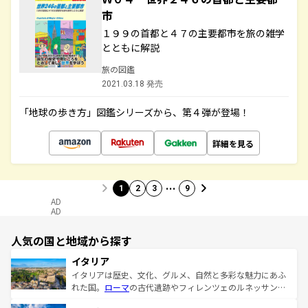
市
１９９の首都と４７の主要都市を旅の雑学
とともに解説
旅の図鑑
2021.03.18 発売
「地球の歩き方」図鑑シリーズから、第４弾が登場！
詳細を見る
…
1
2
3
9
AD
AD
人気の国と地域から探す
イタリア
イタリアは歴史、文化、グルメ、自然と多彩な魅力にあふ
れた国。
ローマ
の古代遺跡やフィレンツェのルネッサンス
美術、ヴェネツィアの運河など、歴史あるスポットはもち