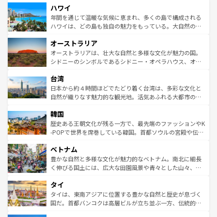
ハワイ
ば市内交通費無料で観光を楽しむこともできる。 なお、新
のような巨大都市は、観光、ショッピング、エンターテイ
着のスイス情報は
コンテンツ一覧
を参照してほしい。
ンメントが詰まった刺激的なスポットだ。一方、アメリカ
年間を通じて温暖な気候に恵まれ、多くの島で構成される
西部には大自然が広がり、グランドキャニオンやイエロー
ハワイは、どの島も独自の魅力をもっている。大自然の神
ストーン国立公園といった絶景が堪能できる。さらに、南
秘を感じたいなら、火山が生み出した壮大な景観を誇るハ
オーストラリア
部のニューオーリンズでは、音楽と美食が融合した独特の
ワイ島は見逃せない。また、定番の観光地といえばオアフ
文化が魅力。旅行者はアメリカの各地域で異なる魅力を楽
島だが、静かな自然を求めるならマウイ島やカウアイ島が
オーストラリアは、壮大な自然と多様な文化が魅力の国。
しみながら、その多様性と豊かな歴史を感じることができ
おすすめ。エメラルドグリーンに輝く海をはじめ、豊かな
シドニーのシンボルであるシドニー・オペラハウス、オー
るだろう。車でのロードトリップや列車の旅も、アメリカ
文化や歴史が息づいている。「アロハスピリット」と呼ば
ストラリア東海岸北部に広がる大サンゴ礁地帯グレートバ
ならではの贅沢な旅のスタイルだ。 なお、新着のアメリカ
台湾
れるおもてなしの心で訪れる人々を迎えてくれるハワイの
リアリーフや大陸中央部にそびえるウルル（エアーズロッ
情報は
コンテンツ一覧
を参照してほしい。
人々、おいしいローカルフードやハワイアンミュージッ
ク）、タスマニアの美しい原生林やケアンズの熱帯雨林な
日本から約４時間ほどでたどり着く台湾は、多彩な文化と
ク、伝統的なフラダンスなど、すべてがハワイの魅力を彩
ど、見どころがたくさん。また、カフェやワイン、オージ
自然が織りなす魅力的な観光地。活気あふれる大都市の台
っている。訪れるたびに新しい発見と感動が待っているハ
ービーフなどの食文化も豊かで、美味しいものであふれて
北やノスタルジックな町並みが人気な九份（ジォウフェ
ワイを、存分に味わってほしい。 なお、新着のハワイ情報
韓国
いる。アクティビティも充実しており、サーフィンやダイ
ン）、静ひつな山岳地帯である台湾東部など、都市の喧騒
は
コンテンツ一覧
を参照してほしい。
ビング、ハイキングなど、アウトドア好きにはたまらな
と山間の静けさが共存しており、訪れる人に新しい発見と
歴史ある王朝文化が残る一方で、最先端のファッションやK
い。オーストラリアの多彩な魅力を存分に味わいつくそ
驚きをもたらしてくれる。また、奥深い台湾の食文化も魅
-POPで世界を席巻している韓国。首都ソウルの宮殿や伝統
う。 なお、新着のオーストラリア情報は
コンテンツ一覧
を
力で、夜市などの屋台グルメから高級料理、ヘルシーで美
家屋が並ぶエリアでは韓国の歴史と文化に浸ることがで
参照してほしい。
ベトナム
容にもいいと評判のスイーツなど、バラエティ豊かな料理
き、地方に足を延ばせば四季折々の自然美を楽しむことが
が味わえる。 なお、新着の台湾情報は
コンテンツ一覧
を参
できる。そして、キムチや焼肉、絶品のストリートフード
豊かな自然と多様な文化が魅力的なベトナム。南北に細長
照してほしい。
まで、さまざまな韓国料理が待っている。夜には、韓国な
く伸びる国土には、広大な田園風景や青々とした山々、世
らではのナイトライフも堪能できる。あたたかいホスピタ
界遺産に登録された壮大な自然景観が点在し、都市部では
タイ
リティに包まれながら、韓国の多彩な魅力を心ゆくまで味
急速な発展と共に伝統が息づく。ハノイの古い町並みやホ
わってみてほしい。 なお、新着の韓国情報は
コンテンツ一
ーチミン市のフランス統治時代の建物も、独特の雰囲気を
タイは、東南アジアに位置する豊かな自然と歴史が息づく
覧
を参照してほしい。
醸し出している。また、バラエティの豊かさとおいしさで
国だ。首都バンコクは高層ビルが立ち並ぶ一方、伝統的な
世界中の食通を魅了してやまないベトナム料理も魅力のひ
寺院や市場がいたるところに点在し、古きよき文化と現代