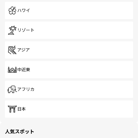
ハワイ
リゾート
アジア
中近東
アフリカ
日本
人気スポット