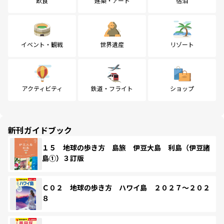
飲食
建築・アート
宿泊
イベント・観戦
世界遺産
リゾート
アクティビティ
鉄道・フライト
ショップ
新刊ガイドブック
１５ 地球の歩き方 島旅 伊豆大島 利島（伊豆諸
島①）３訂版
Ｃ０２ 地球の歩き方 ハワイ島 ２０２７～２０２
８