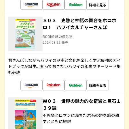
詳細を見る
Ｓ０３ 史跡と神話の舞台をホロホ
ロ！ ハワイカルチャーさんぽ
BOOKS 旅の読み物
2024.03.22 発売
おさんぽしながらハワイの歴史と文化を楽しく学ぶ最強のガイ
ドブックが誕生。知っておきたいハワイの年表やキーワード集
も必読
詳細を見る
Ｗ０３ 世界の魅力的な奇岩と巨石１
３９選
不思議とロマンに満ちた岩石の謎を旅の雑
学とともに解説