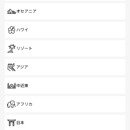
オセアニア
ハワイ
リゾート
アジア
中近東
アフリカ
日本