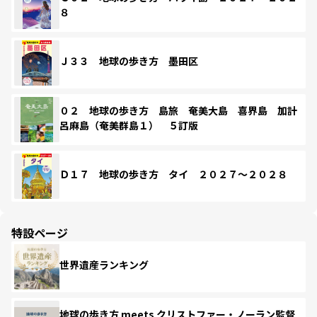
８
Ｊ３３ 地球の歩き方 墨田区
０２ 地球の歩き方 島旅 奄美大島 喜界島 加計
呂麻島（奄美群島１） ５訂版
Ｄ１７ 地球の歩き方 タイ ２０２７～２０２８
特設ページ
世界遺産ランキング
地球の歩き方 meets クリストファー・ノーラン監督