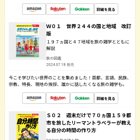
詳細を見る
Ｗ０１ 世界２４４の国と地域 改訂
版
１９７ヵ国と４７地域を旅の雑学とともに
解説
旅の図鑑
2024.07.18 発売
今こそ学びたい世界のことを集めました！首都、言語、民族、
宗教、特長、現地の挨拶、誰かに話したくなる旅の雑学も。
詳細を見る
Ｓ０２ 週末だけで７０ヵ国１５９都
市を旅したリーマントラベラーが教え
る自分の時間の作り方