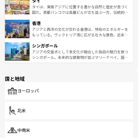
タイ
リティに包まれながら、韓国の多彩な魅力を心ゆくまで味
急速な発展と共に伝統が息づく。ハノイの古い町並みやホ
わってみてほしい。 なお、新着の韓国情報は
コンテンツ一
ーチミン市のフランス統治時代の建物も、独特の雰囲気を
タイは、東南アジアに位置する豊かな自然と歴史が息づく
覧
を参照してほしい。
醸し出している。また、バラエティの豊かさとおいしさで
国だ。首都バンコクは高層ビルが立ち並ぶ一方、伝統的な
世界中の食通を魅了してやまないベトナム料理も魅力のひ
寺院や市場がいたるところに点在し、古きよき文化と現代
香港
とつ。フォーやバインミー、ベトナムコーヒーなどは、ぜ
の活気が交差している。北部ではチェンマイなどの山岳地
ひ現地で味わいたい。どの地域を訪れてもあたたかい人々
帯で自然と触れ合い、南部ではプーケットやクラビの美し
アジアと西洋の文化が交わる香港は、特有のエネルギーを
が旅行者を迎えてくれるので、きっと忘れられない旅にな
いビーチでリゾート気分を楽しむことができる。タイ料理
もっている。ヴィクトリア湾に広がる壮大な景色、近未来
るはずだ。 なお、新着のベトナム情報は
コンテンツ一覧
を
は世界的に有名で、屋台から高級レストランまで味覚を刺
的なアートスポット、そして歴史と現代が融合した町並
参照してほしい。
シンガポール
激する。気候は一年中温暖で、どの季節にも異なる楽しみ
み、どこを訪れても感動するはず。観光スポットが密集し
が待っている。親しみやすいタイの人々、仏教を中心とし
ており、効率よく見どころを回れるのも魅力。息をのむよ
アジアの交差点として多文化が融合した独自の魅力を放つ
た文化、そして多様な観光資源が、訪れる旅人を魅了し続
うな絶景から文化的な体験まで、香港を存分に楽しみ尽く
シンガポール。未来的な建築物が並ぶマリーナベイ、歴史
ける。 なお、新着のタイ情報は
コンテンツ一覧
を参照して
そう。 なお、新着の香港情報は
コンテンツ一覧
を参照して
と伝統を感じられるエスニックタウン、多数の緑豊かな公
ほしい。
ほしい。
園や自然保護区など、自然が調和した近代的な景観と文化
の多様性あふれるカラフルな町は、どこを歩いても新しい
国と地域
発見がある。さらに、治安のよさや充実した公共交通機関
も、旅行者にとっては魅力的なポイント。グルメも豊富
で、ホーカーズは地元の風情を楽しめる外せないスポット
ヨーロッパ
だ。訪れる人を飽きさせないシンガポールで、多様な魅力
を体感しよう。 なお、新着のシンガポール情報は
コンテン
ツ一覧
を参照してほしい。
北米
中南米