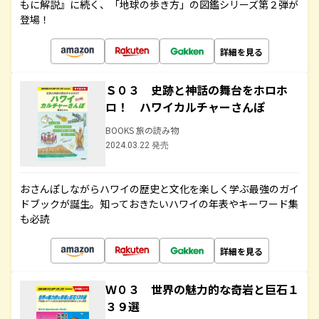
もに解説』に続く、「地球の歩き方」の図鑑シリーズ第２弾が
登場！
詳細を見る
Ｓ０３ 史跡と神話の舞台をホロホ
ロ！ ハワイカルチャーさんぽ
BOOKS 旅の読み物
2024.03.22 発売
おさんぽしながらハワイの歴史と文化を楽しく学ぶ最強のガイ
ドブックが誕生。知っておきたいハワイの年表やキーワード集
も必読
詳細を見る
Ｗ０３ 世界の魅力的な奇岩と巨石１
３９選