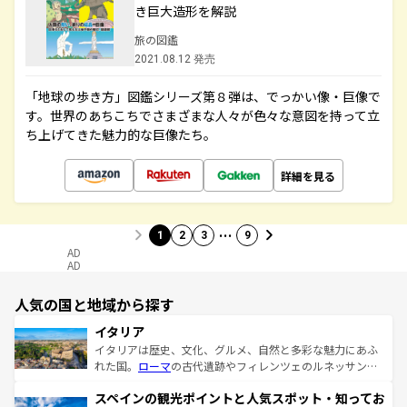
き巨大造形を解説
旅の図鑑
2021.08.12 発売
「地球の歩き方」図鑑シリーズ第８弾は、でっかい像・巨像で
す。世界のあちこちでさまざまな人々が色々な意図を持って立
ち上げてきた魅力的な巨像たち。
詳細を見る
…
1
2
3
9
AD
AD
人気の国と地域から探す
イタリア
イタリアは歴史、文化、グルメ、自然と多彩な魅力にあふ
れた国。
ローマ
の古代遺跡やフィレンツェのルネッサンス
美術、ヴェネツィアの運河など、歴史あるスポットはもち
スペインの観光ポイントと人気スポット・知ってお
ろん、トスカーナの美しい田園風景やアマルフィ海岸の絶