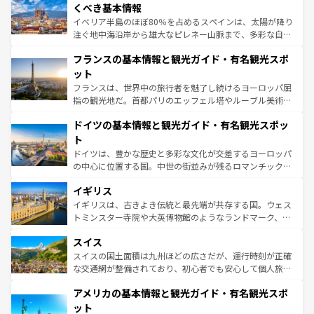
景など、自然景観も見逃せない。観光の合間には、本場の
くべき基本情報
ピザやパスタなど、絶品のイタリア料理を堪能することも
イベリア半島のほぼ80％を占めるスペインは、太陽が降り
できる。朝目覚めてから夜眠るまで、すべての瞬間を楽し
注ぐ地中海沿岸から雄大なピレネー山脈まで、多彩な自然
ませてくれるイタリアで、忘れられない旅をしてみよう！
と文化が詰まったヨーロッパ屈指の旅行先だ。多様な地域
なお、新着のイタリア情報は
コンテンツ一覧
を参照してほ
フランスの基本情報と観光ガイド・有名観光スポ
文化が根付くこの国では、情熱的なフラメンコ、熱気あふ
しい。
れる闘牛、そして美味しいタパスが生活の一部となってい
ット
る。首都マドリードの洗練された雰囲気や、バルセロナの
フランスは、世界中の旅行者を魅了し続けるヨーロッパ屈
アートに溢れた街角から、地方では古代ローマ遺跡や中世
指の観光地だ。首都パリのエッフェル塔やルーブル美術館
の城塞都市、穏やかなビーチリゾートまで多彩な表情を見
といった象徴的なスポットから、田舎町の古風な美しさま
せる。地方によって風土や気候が異なるスペインはその個
ドイツの基本情報と観光ガイド・有名観光スポッ
で、幅広い魅力が詰まっている。華麗な宮殿、歴史的な大
性で訪れる人を魅了する。 なお、新着のスペイン情報は
コ
聖堂、美しいビーチ、そして豊かな自然が、訪れる者を心
ト
ンテンツ一覧
を参照してほしい。
から魅了する。また、フランスは美食の国としても知ら
ドイツは、豊かな歴史と多彩な文化が交差するヨーロッパ
れ、フランス料理はユネスコ無形文化遺産にも登録されて
の中心に位置する国。中世の街並みが残るロマンチック街
いる。シャンパンの発祥地であるランス、プロヴァンスの
道から、未来を先取りするようなモダンな都市まで多様な
香り高いラベンダー畑など、多彩な楽しみ方が可能だ。さ
イギリス
顔を持つこの国は、どこを歩いても飽きることがない。ベ
らに、パリ以外の地域にも魅力が溢れており、どの街角に
ルリンの文化的活気、バイエルン州のアルプスの絶景、そ
イギリスは、古きよき伝統と最先端が共存する国。ウェス
も豊かな歴史と文化が息づいている。パリ以外の個性あふ
してライン川沿いのワイン畑といった風景は必見。ビール
トミンスター寺院や大英博物館のようなランドマーク、歴
れる地方に足を運ぶとそれぞれで全く異なる文化を体験で
とソーセージを味わいながら地元の人と過ごす楽しい時間
史ある大学都市、美しい丘陵地帯や牧歌的な風景など、エ
きるだろう。 なお、新着のフランス情報は
コンテンツ一覧
スイス
は、お酒好きな人にはぜひ体験してほしい。 なお、新着の
リアごとに異なる魅力がある。また、優雅なアフタヌーン
を参照してほしい。
ドイツ情報は
コンテンツ一覧
を参照してほしい。
ティー、ビール好きにはたまらない英国パブ、サッカー観
スイスの国土面積は九州ほどの広さだが、運行時刻が正確
戦など、本場だからこそできる体験も豊富。イギリスを旅
な交通網が整備されており、初心者でも安心して個人旅行
して楽しみつくそう。 なお、新着のイギリス情報は
コンテ
を楽しめる。日本同様に時刻表どおりの旅が可能だ。中世
アメリカの基本情報と観光ガイド・有名観光スポ
ンツ一覧
を参照してほしい。
の建物がそのまま残る町や、スイスならではのユニークな
博物館もあり、アルプス観光だけでなく町歩きも満喫する
ット