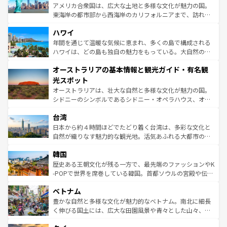
ことができる。国民の所得が高いため物価も高いが、旅行
アメリカ合衆国は、広大な土地と多様な文化が魅力の国。
者向けの交通パス提供のサービスもあり、うまく活用すれ
東海岸の都市部から西海岸のカリフォルニアまで、訪れる
ば市内交通費無料で観光を楽しむこともできる。 なお、新
場所ごとに異なる風景と体験が待っている。ニューヨーク
着のスイス情報は
コンテンツ一覧
を参照してほしい。
ハワイ
のような巨大都市は、観光、ショッピング、エンターテイ
ンメントが詰まった刺激的なスポットだ。一方、アメリカ
年間を通じて温暖な気候に恵まれ、多くの島で構成される
西部には大自然が広がり、グランドキャニオンやイエロー
ハワイは、どの島も独自の魅力をもっている。大自然の神
ストーン国立公園といった絶景が堪能できる。さらに、南
秘を感じたいなら、火山が生み出した壮大な景観を誇るハ
オーストラリアの基本情報と観光ガイド・有名観
部のニューオーリンズでは、音楽と美食が融合した独特の
ワイ島は見逃せない。また、定番の観光地といえばオアフ
文化が魅力。旅行者はアメリカの各地域で異なる魅力を楽
島だが、静かな自然を求めるならマウイ島やカウアイ島が
光スポット
しみながら、その多様性と豊かな歴史を感じることができ
おすすめ。エメラルドグリーンに輝く海をはじめ、豊かな
オーストラリアは、壮大な自然と多様な文化が魅力の国。
るだろう。車でのロードトリップや列車の旅も、アメリカ
文化や歴史が息づいている。「アロハスピリット」と呼ば
シドニーのシンボルであるシドニー・オペラハウス、オー
ならではの贅沢な旅のスタイルだ。 なお、新着のアメリカ
れるおもてなしの心で訪れる人々を迎えてくれるハワイの
ストラリア東海岸北部に広がる大サンゴ礁地帯グレートバ
情報は
コンテンツ一覧
を参照してほしい。
人々、おいしいローカルフードやハワイアンミュージッ
台湾
リアリーフや大陸中央部にそびえるウルル（エアーズロッ
ク、伝統的なフラダンスなど、すべてがハワイの魅力を彩
ク）、タスマニアの美しい原生林やケアンズの熱帯雨林な
日本から約４時間ほどでたどり着く台湾は、多彩な文化と
っている。訪れるたびに新しい発見と感動が待っているハ
ど、見どころがたくさん。また、カフェやワイン、オージ
自然が織りなす魅力的な観光地。活気あふれる大都市の台
ワイを、存分に味わってほしい。 なお、新着のハワイ情報
ービーフなどの食文化も豊かで、美味しいものであふれて
北やノスタルジックな町並みが人気な九份（ジォウフェ
は
コンテンツ一覧
を参照してほしい。
韓国
いる。アクティビティも充実しており、サーフィンやダイ
ン）、静ひつな山岳地帯である台湾東部など、都市の喧騒
ビング、ハイキングなど、アウトドア好きにはたまらな
と山間の静けさが共存しており、訪れる人に新しい発見と
歴史ある王朝文化が残る一方で、最先端のファッションやK
い。オーストラリアの多彩な魅力を存分に味わいつくそ
驚きをもたらしてくれる。また、奥深い台湾の食文化も魅
-POPで世界を席巻している韓国。首都ソウルの宮殿や伝統
う。 なお、新着のオーストラリア情報は
コンテンツ一覧
を
力で、夜市などの屋台グルメから高級料理、ヘルシーで美
家屋が並ぶエリアでは韓国の歴史と文化に浸ることがで
参照してほしい。
ベトナム
容にもいいと評判のスイーツなど、バラエティ豊かな料理
き、地方に足を延ばせば四季折々の自然美を楽しむことが
が味わえる。 なお、新着の台湾情報は
コンテンツ一覧
を参
できる。そして、キムチや焼肉、絶品のストリートフード
豊かな自然と多様な文化が魅力的なベトナム。南北に細長
照してほしい。
まで、さまざまな韓国料理が待っている。夜には、韓国な
く伸びる国土には、広大な田園風景や青々とした山々、世
らではのナイトライフも堪能できる。あたたかいホスピタ
界遺産に登録された壮大な自然景観が点在し、都市部では