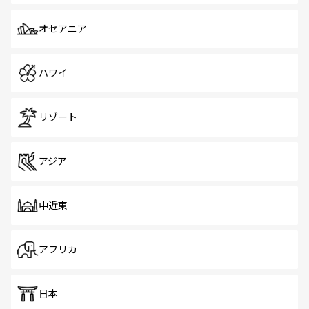
オセアニア
ハワイ
リゾート
アジア
中近東
アフリカ
日本