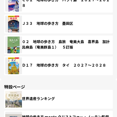
８
Ｊ３３ 地球の歩き方 墨田区
０２ 地球の歩き方 島旅 奄美大島 喜界島 加計
呂麻島（奄美群島１） ５訂版
Ｄ１７ 地球の歩き方 タイ ２０２７～２０２８
特設ページ
世界遺産ランキング
地球の歩き方 meets クリストファー・ノーラン監督