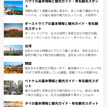
着のスイス情報は
コンテンツ一覧
を参照してほしい。
ハワイの基本情報と観光ガイド・有名観光スポッ
のような巨大都市は、観光、ショッピング、エンターテイ
ンメントが詰まった刺激的なスポットだ。一方、アメリカ
ト
西部には大自然が広がり、グランドキャニオンやイエロー
年間を通じて温暖な気候に恵まれ、多くの島で構成される
ストーン国立公園といった絶景が堪能できる。さらに、南
ハワイは、どの島も独自の魅力をもっている。大自然の神
部のニューオーリンズでは、音楽と美食が融合した独特の
秘を感じたいなら、火山が生み出した壮大な景観を誇るハ
文化が魅力。旅行者はアメリカの各地域で異なる魅力を楽
オーストラリアの基本情報と観光ガイド・有名観
ワイ島は見逃せない。また、定番の観光地といえばオアフ
しみながら、その多様性と豊かな歴史を感じることができ
島だが、静かな自然を求めるならマウイ島やカウアイ島が
光スポット
るだろう。車でのロードトリップや列車の旅も、アメリカ
おすすめ。エメラルドグリーンに輝く海をはじめ、豊かな
オーストラリアは、壮大な自然と多様な文化が魅力の国。
ならではの贅沢な旅のスタイルだ。 なお、新着のアメリカ
文化や歴史が息づいている。「アロハスピリット」と呼ば
シドニーのシンボルであるシドニー・オペラハウス、オー
情報は
コンテンツ一覧
を参照してほしい。
れるおもてなしの心で訪れる人々を迎えてくれるハワイの
ストラリア東海岸北部に広がる大サンゴ礁地帯グレートバ
人々、おいしいローカルフードやハワイアンミュージッ
台湾
リアリーフや大陸中央部にそびえるウルル（エアーズロッ
ク、伝統的なフラダンスなど、すべてがハワイの魅力を彩
ク）、タスマニアの美しい原生林やケアンズの熱帯雨林な
日本から約４時間ほどでたどり着く台湾は、多彩な文化と
っている。訪れるたびに新しい発見と感動が待っているハ
ど、見どころがたくさん。また、カフェやワイン、オージ
自然が織りなす魅力的な観光地。活気あふれる大都市の台
ワイを、存分に味わってほしい。 なお、新着のハワイ情報
ービーフなどの食文化も豊かで、美味しいものであふれて
北やノスタルジックな町並みが人気な九份（ジォウフェ
は
コンテンツ一覧
を参照してほしい。
韓国
いる。アクティビティも充実しており、サーフィンやダイ
ン）、静ひつな山岳地帯である台湾東部など、都市の喧騒
ビング、ハイキングなど、アウトドア好きにはたまらな
と山間の静けさが共存しており、訪れる人に新しい発見と
歴史ある王朝文化が残る一方で、最先端のファッションやK
い。オーストラリアの多彩な魅力を存分に味わいつくそ
驚きをもたらしてくれる。また、奥深い台湾の食文化も魅
-POPで世界を席巻している韓国。首都ソウルの宮殿や伝統
う。 なお、新着のオーストラリア情報は
コンテンツ一覧
を
力で、夜市などの屋台グルメから高級料理、ヘルシーで美
家屋が並ぶエリアでは韓国の歴史と文化に浸ることがで
参照してほしい。
ベトナムの基本情報と観光ガイド・有名観光スポ
容にもいいと評判のスイーツなど、バラエティ豊かな料理
き、地方に足を延ばせば四季折々の自然美を楽しむことが
が味わえる。 なお、新着の台湾情報は
コンテンツ一覧
を参
できる。そして、キムチや焼肉、絶品のストリートフード
ット
照してほしい。
まで、さまざまな韓国料理が待っている。夜には、韓国な
豊かな自然と多様な文化が魅力的なベトナム。南北に細長
らではのナイトライフも堪能できる。あたたかいホスピタ
く伸びる国土には、広大な田園風景や青々とした山々、世
リティに包まれながら、韓国の多彩な魅力を心ゆくまで味
界遺産に登録された壮大な自然景観が点在し、都市部では
わってみてほしい。 なお、新着の韓国情報は
コンテンツ一
タイの基本情報と観光ガイド・有名観光スポット
急速な発展と共に伝統が息づく。ハノイの古い町並みやホ
覧
を参照してほしい。