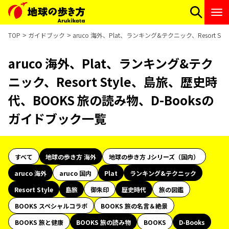
TOP
ガイドブック
aruco 海外、Plat、ランキング&テクニック、Resort 
aruco 海外、Plat、ランキング&テク
ニック、Resort Style、島旅、歴史時
代、BOOKS 旅の読み物、D-Booksの
ガイドブック一覧
すべて
地球の歩き方 海外
地球の歩き方 Jシリーズ（国内）
aruco 海外
aruco 国内
Plat
ランキング&テクニック
Resort Style
島旅
御朱印
歴史時代
旅の図鑑
BOOKS スペシャルコラボ
BOOKS 旅の名言＆絶景
BOOKS 旅と健康
BOOKS 旅の読み物
BOOKS
D-Books