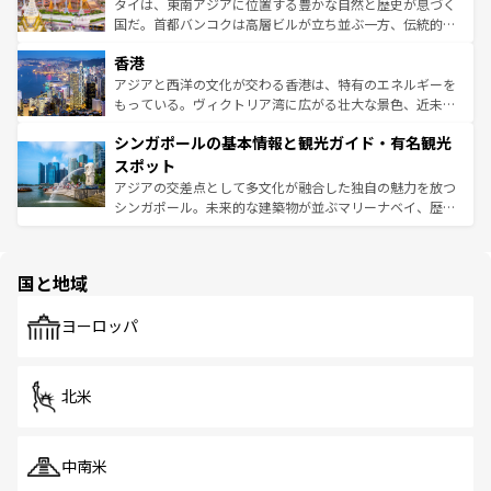
ーチミン市のフランス統治時代の建物も、独特の雰囲気を
タイは、東南アジアに位置する豊かな自然と歴史が息づく
醸し出している。また、バラエティの豊かさとおいしさで
国だ。首都バンコクは高層ビルが立ち並ぶ一方、伝統的な
世界中の食通を魅了してやまないベトナム料理も魅力のひ
寺院や市場がいたるところに点在し、古きよき文化と現代
香港
とつ。フォーやバインミー、ベトナムコーヒーなどは、ぜ
の活気が交差している。北部ではチェンマイなどの山岳地
ひ現地で味わいたい。どの地域を訪れてもあたたかい人々
帯で自然と触れ合い、南部ではプーケットやクラビの美し
アジアと西洋の文化が交わる香港は、特有のエネルギーを
が旅行者を迎えてくれるので、きっと忘れられない旅にな
いビーチでリゾート気分を楽しむことができる。タイ料理
もっている。ヴィクトリア湾に広がる壮大な景色、近未来
るはずだ。 なお、新着のベトナム情報は
コンテンツ一覧
を
は世界的に有名で、屋台から高級レストランまで味覚を刺
的なアートスポット、そして歴史と現代が融合した町並
参照してほしい。
シンガポールの基本情報と観光ガイド・有名観光
激する。気候は一年中温暖で、どの季節にも異なる楽しみ
み、どこを訪れても感動するはず。観光スポットが密集し
が待っている。親しみやすいタイの人々、仏教を中心とし
ており、効率よく見どころを回れるのも魅力。息をのむよ
スポット
た文化、そして多様な観光資源が、訪れる旅人を魅了し続
うな絶景から文化的な体験まで、香港を存分に楽しみ尽く
アジアの交差点として多文化が融合した独自の魅力を放つ
ける。 なお、新着のタイ情報は
コンテンツ一覧
を参照して
そう。 なお、新着の香港情報は
コンテンツ一覧
を参照して
シンガポール。未来的な建築物が並ぶマリーナベイ、歴史
ほしい。
ほしい。
と伝統を感じられるエスニックタウン、多数の緑豊かな公
園や自然保護区など、自然が調和した近代的な景観と文化
の多様性あふれるカラフルな町は、どこを歩いても新しい
国と地域
発見がある。さらに、治安のよさや充実した公共交通機関
も、旅行者にとっては魅力的なポイント。グルメも豊富
で、ホーカーズは地元の風情を楽しめる外せないスポット
ヨーロッパ
だ。訪れる人を飽きさせないシンガポールで、多様な魅力
を体感しよう。 なお、新着のシンガポール情報は
コンテン
ツ一覧
を参照してほしい。
北米
中南米