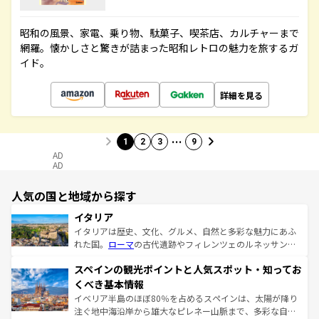
昭和の風景、家電、乗り物、駄菓子、喫茶店、カルチャーまで
網羅。懐かしさと驚きが詰まった昭和レトロの魅力を旅するガ
イド。
詳細を見る
…
1
2
3
9
AD
AD
人気の国と地域から探す
イタリア
イタリアは歴史、文化、グルメ、自然と多彩な魅力にあふ
れた国。
ローマ
の古代遺跡やフィレンツェのルネッサンス
美術、ヴェネツィアの運河など、歴史あるスポットはもち
スペインの観光ポイントと人気スポット・知ってお
ろん、トスカーナの美しい田園風景やアマルフィ海岸の絶
景など、自然景観も見逃せない。観光の合間には、本場の
くべき基本情報
ピザやパスタなど、絶品のイタリア料理を堪能することも
イベリア半島のほぼ80％を占めるスペインは、太陽が降り
できる。朝目覚めてから夜眠るまで、すべての瞬間を楽し
注ぐ地中海沿岸から雄大なピレネー山脈まで、多彩な自然