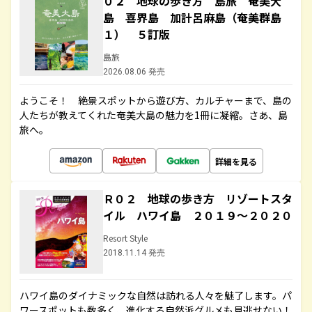
０２ 地球の歩き方 島旅 奄美大
島 喜界島 加計呂麻島（奄美群島
１） ５訂版
島旅
2026.08.06 発売
ようこそ！ 絶景スポットから遊び方、カルチャーまで、島の
人たちが教えてくれた奄美大島の魅力を1冊に凝縮。さあ、島
旅へ。
詳細を見る
Ｒ０２ 地球の歩き方 リゾートスタ
イル ハワイ島 ２０１９～２０２０
Resort Style
2018.11.14 発売
ハワイ島のダイナミックな自然は訪れる人々を魅了します。パ
ワースポットも数多く、進化する自然派グルメも見逃せない！