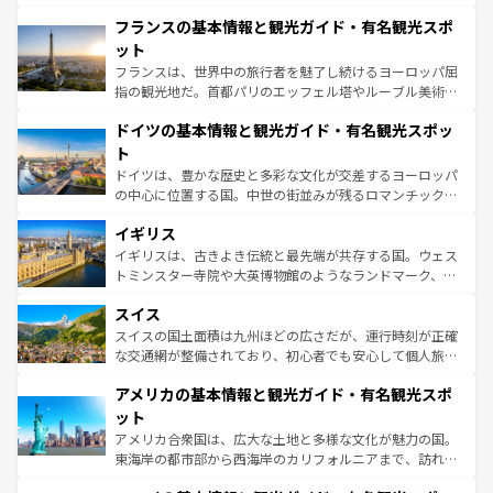
ませてくれるイタリアで、忘れられない旅をしてみよう！
と文化が詰まったヨーロッパ屈指の旅行先だ。多様な地域
なお、新着のイタリア情報は
コンテンツ一覧
を参照してほ
フランスの基本情報と観光ガイド・有名観光スポ
文化が根付くこの国では、情熱的なフラメンコ、熱気あふ
しい。
れる闘牛、そして美味しいタパスが生活の一部となってい
ット
る。首都マドリードの洗練された雰囲気や、バルセロナの
フランスは、世界中の旅行者を魅了し続けるヨーロッパ屈
アートに溢れた街角から、地方では古代ローマ遺跡や中世
指の観光地だ。首都パリのエッフェル塔やルーブル美術館
の城塞都市、穏やかなビーチリゾートまで多彩な表情を見
といった象徴的なスポットから、田舎町の古風な美しさま
せる。地方によって風土や気候が異なるスペインはその個
ドイツの基本情報と観光ガイド・有名観光スポッ
で、幅広い魅力が詰まっている。華麗な宮殿、歴史的な大
性で訪れる人を魅了する。 なお、新着のスペイン情報は
コ
聖堂、美しいビーチ、そして豊かな自然が、訪れる者を心
ト
ンテンツ一覧
を参照してほしい。
から魅了する。また、フランスは美食の国としても知ら
ドイツは、豊かな歴史と多彩な文化が交差するヨーロッパ
れ、フランス料理はユネスコ無形文化遺産にも登録されて
の中心に位置する国。中世の街並みが残るロマンチック街
いる。シャンパンの発祥地であるランス、プロヴァンスの
道から、未来を先取りするようなモダンな都市まで多様な
香り高いラベンダー畑など、多彩な楽しみ方が可能だ。さ
イギリス
顔を持つこの国は、どこを歩いても飽きることがない。ベ
らに、パリ以外の地域にも魅力が溢れており、どの街角に
ルリンの文化的活気、バイエルン州のアルプスの絶景、そ
イギリスは、古きよき伝統と最先端が共存する国。ウェス
も豊かな歴史と文化が息づいている。パリ以外の個性あふ
してライン川沿いのワイン畑といった風景は必見。ビール
トミンスター寺院や大英博物館のようなランドマーク、歴
れる地方に足を運ぶとそれぞれで全く異なる文化を体験で
とソーセージを味わいながら地元の人と過ごす楽しい時間
史ある大学都市、美しい丘陵地帯や牧歌的な風景など、エ
きるだろう。 なお、新着のフランス情報は
コンテンツ一覧
スイス
は、お酒好きな人にはぜひ体験してほしい。 なお、新着の
リアごとに異なる魅力がある。また、優雅なアフタヌーン
を参照してほしい。
ドイツ情報は
コンテンツ一覧
を参照してほしい。
ティー、ビール好きにはたまらない英国パブ、サッカー観
スイスの国土面積は九州ほどの広さだが、運行時刻が正確
戦など、本場だからこそできる体験も豊富。イギリスを旅
な交通網が整備されており、初心者でも安心して個人旅行
して楽しみつくそう。 なお、新着のイギリス情報は
コンテ
を楽しめる。日本同様に時刻表どおりの旅が可能だ。中世
アメリカの基本情報と観光ガイド・有名観光スポ
ンツ一覧
を参照してほしい。
の建物がそのまま残る町や、スイスならではのユニークな
博物館もあり、アルプス観光だけでなく町歩きも満喫する
ット
ことができる。国民の所得が高いため物価も高いが、旅行
アメリカ合衆国は、広大な土地と多様な文化が魅力の国。
者向けの交通パス提供のサービスもあり、うまく活用すれ
東海岸の都市部から西海岸のカリフォルニアまで、訪れる
ば市内交通費無料で観光を楽しむこともできる。 なお、新
場所ごとに異なる風景と体験が待っている。ニューヨーク