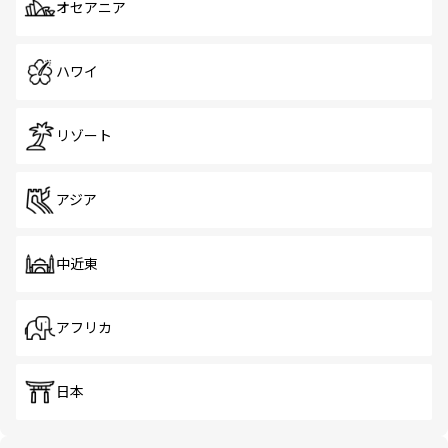
オセアニア
ハワイ
リゾート
アジア
中近東
アフリカ
日本