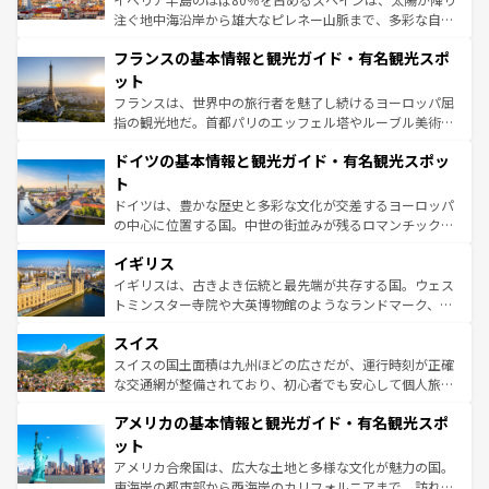
できる。朝目覚めてから夜眠るまで、すべての瞬間を楽し
注ぐ地中海沿岸から雄大なピレネー山脈まで、多彩な自然
ませてくれるイタリアで、忘れられない旅をしてみよう！
と文化が詰まったヨーロッパ屈指の旅行先だ。多様な地域
なお、新着のイタリア情報は
コンテンツ一覧
を参照してほ
フランスの基本情報と観光ガイド・有名観光スポ
文化が根付くこの国では、情熱的なフラメンコ、熱気あふ
しい。
れる闘牛、そして美味しいタパスが生活の一部となってい
ット
る。首都マドリードの洗練された雰囲気や、バルセロナの
フランスは、世界中の旅行者を魅了し続けるヨーロッパ屈
アートに溢れた街角から、地方では古代ローマ遺跡や中世
指の観光地だ。首都パリのエッフェル塔やルーブル美術館
の城塞都市、穏やかなビーチリゾートまで多彩な表情を見
といった象徴的なスポットから、田舎町の古風な美しさま
せる。地方によって風土や気候が異なるスペインはその個
ドイツの基本情報と観光ガイド・有名観光スポッ
で、幅広い魅力が詰まっている。華麗な宮殿、歴史的な大
性で訪れる人を魅了する。 なお、新着のスペイン情報は
コ
聖堂、美しいビーチ、そして豊かな自然が、訪れる者を心
ト
ンテンツ一覧
を参照してほしい。
から魅了する。また、フランスは美食の国としても知ら
ドイツは、豊かな歴史と多彩な文化が交差するヨーロッパ
れ、フランス料理はユネスコ無形文化遺産にも登録されて
の中心に位置する国。中世の街並みが残るロマンチック街
いる。シャンパンの発祥地であるランス、プロヴァンスの
道から、未来を先取りするようなモダンな都市まで多様な
香り高いラベンダー畑など、多彩な楽しみ方が可能だ。さ
イギリス
顔を持つこの国は、どこを歩いても飽きることがない。ベ
らに、パリ以外の地域にも魅力が溢れており、どの街角に
ルリンの文化的活気、バイエルン州のアルプスの絶景、そ
イギリスは、古きよき伝統と最先端が共存する国。ウェス
も豊かな歴史と文化が息づいている。パリ以外の個性あふ
してライン川沿いのワイン畑といった風景は必見。ビール
トミンスター寺院や大英博物館のようなランドマーク、歴
れる地方に足を運ぶとそれぞれで全く異なる文化を体験で
とソーセージを味わいながら地元の人と過ごす楽しい時間
史ある大学都市、美しい丘陵地帯や牧歌的な風景など、エ
きるだろう。 なお、新着のフランス情報は
コンテンツ一覧
スイス
は、お酒好きな人にはぜひ体験してほしい。 なお、新着の
リアごとに異なる魅力がある。また、優雅なアフタヌーン
を参照してほしい。
ドイツ情報は
コンテンツ一覧
を参照してほしい。
ティー、ビール好きにはたまらない英国パブ、サッカー観
スイスの国土面積は九州ほどの広さだが、運行時刻が正確
戦など、本場だからこそできる体験も豊富。イギリスを旅
な交通網が整備されており、初心者でも安心して個人旅行
して楽しみつくそう。 なお、新着のイギリス情報は
コンテ
を楽しめる。日本同様に時刻表どおりの旅が可能だ。中世
アメリカの基本情報と観光ガイド・有名観光スポ
ンツ一覧
を参照してほしい。
の建物がそのまま残る町や、スイスならではのユニークな
博物館もあり、アルプス観光だけでなく町歩きも満喫する
ット
ことができる。国民の所得が高いため物価も高いが、旅行
アメリカ合衆国は、広大な土地と多様な文化が魅力の国。
者向けの交通パス提供のサービスもあり、うまく活用すれ
東海岸の都市部から西海岸のカリフォルニアまで、訪れる