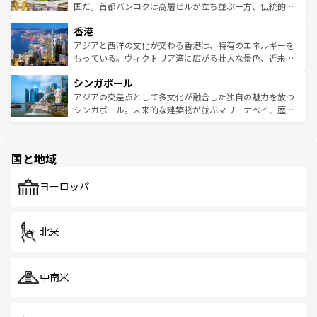
覧
を参照してほしい。
醸し出している。また、バラエティの豊かさとおいしさで
国だ。首都バンコクは高層ビルが立ち並ぶ一方、伝統的な
世界中の食通を魅了してやまないベトナム料理も魅力のひ
寺院や市場がいたるところに点在し、古きよき文化と現代
香港
とつ。フォーやバインミー、ベトナムコーヒーなどは、ぜ
の活気が交差している。北部ではチェンマイなどの山岳地
ひ現地で味わいたい。どの地域を訪れてもあたたかい人々
帯で自然と触れ合い、南部ではプーケットやクラビの美し
アジアと西洋の文化が交わる香港は、特有のエネルギーを
が旅行者を迎えてくれるので、きっと忘れられない旅にな
いビーチでリゾート気分を楽しむことができる。タイ料理
もっている。ヴィクトリア湾に広がる壮大な景色、近未来
るはずだ。 なお、新着のベトナム情報は
コンテンツ一覧
を
は世界的に有名で、屋台から高級レストランまで味覚を刺
的なアートスポット、そして歴史と現代が融合した町並
参照してほしい。
シンガポール
激する。気候は一年中温暖で、どの季節にも異なる楽しみ
み、どこを訪れても感動するはず。観光スポットが密集し
が待っている。親しみやすいタイの人々、仏教を中心とし
ており、効率よく見どころを回れるのも魅力。息をのむよ
アジアの交差点として多文化が融合した独自の魅力を放つ
た文化、そして多様な観光資源が、訪れる旅人を魅了し続
うな絶景から文化的な体験まで、香港を存分に楽しみ尽く
シンガポール。未来的な建築物が並ぶマリーナベイ、歴史
ける。 なお、新着のタイ情報は
コンテンツ一覧
を参照して
そう。 なお、新着の香港情報は
コンテンツ一覧
を参照して
と伝統を感じられるエスニックタウン、多数の緑豊かな公
ほしい。
ほしい。
園や自然保護区など、自然が調和した近代的な景観と文化
の多様性あふれるカラフルな町は、どこを歩いても新しい
国と地域
発見がある。さらに、治安のよさや充実した公共交通機関
も、旅行者にとっては魅力的なポイント。グルメも豊富
で、ホーカーズは地元の風情を楽しめる外せないスポット
ヨーロッパ
だ。訪れる人を飽きさせないシンガポールで、多様な魅力
を体感しよう。 なお、新着のシンガポール情報は
コンテン
ツ一覧
を参照してほしい。
北米
中南米