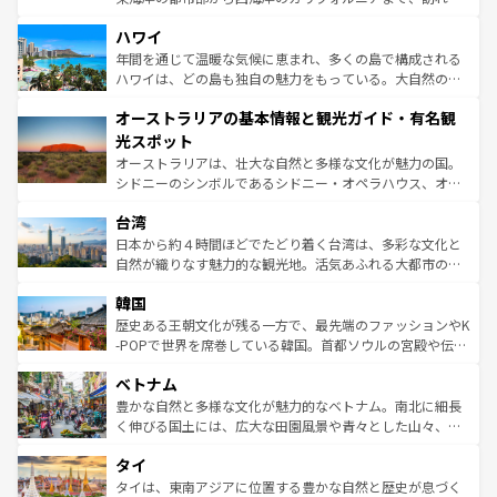
ば市内交通費無料で観光を楽しむこともできる。 なお、新
場所ごとに異なる風景と体験が待っている。ニューヨーク
着のスイス情報は
コンテンツ一覧
を参照してほしい。
ハワイ
のような巨大都市は、観光、ショッピング、エンターテイ
ンメントが詰まった刺激的なスポットだ。一方、アメリカ
年間を通じて温暖な気候に恵まれ、多くの島で構成される
西部には大自然が広がり、グランドキャニオンやイエロー
ハワイは、どの島も独自の魅力をもっている。大自然の神
ストーン国立公園といった絶景が堪能できる。さらに、南
秘を感じたいなら、火山が生み出した壮大な景観を誇るハ
オーストラリアの基本情報と観光ガイド・有名観
部のニューオーリンズでは、音楽と美食が融合した独特の
ワイ島は見逃せない。また、定番の観光地といえばオアフ
文化が魅力。旅行者はアメリカの各地域で異なる魅力を楽
島だが、静かな自然を求めるならマウイ島やカウアイ島が
光スポット
しみながら、その多様性と豊かな歴史を感じることができ
おすすめ。エメラルドグリーンに輝く海をはじめ、豊かな
オーストラリアは、壮大な自然と多様な文化が魅力の国。
るだろう。車でのロードトリップや列車の旅も、アメリカ
文化や歴史が息づいている。「アロハスピリット」と呼ば
シドニーのシンボルであるシドニー・オペラハウス、オー
ならではの贅沢な旅のスタイルだ。 なお、新着のアメリカ
れるおもてなしの心で訪れる人々を迎えてくれるハワイの
ストラリア東海岸北部に広がる大サンゴ礁地帯グレートバ
情報は
コンテンツ一覧
を参照してほしい。
人々、おいしいローカルフードやハワイアンミュージッ
台湾
リアリーフや大陸中央部にそびえるウルル（エアーズロッ
ク、伝統的なフラダンスなど、すべてがハワイの魅力を彩
ク）、タスマニアの美しい原生林やケアンズの熱帯雨林な
日本から約４時間ほどでたどり着く台湾は、多彩な文化と
っている。訪れるたびに新しい発見と感動が待っているハ
ど、見どころがたくさん。また、カフェやワイン、オージ
自然が織りなす魅力的な観光地。活気あふれる大都市の台
ワイを、存分に味わってほしい。 なお、新着のハワイ情報
ービーフなどの食文化も豊かで、美味しいものであふれて
北やノスタルジックな町並みが人気な九份（ジォウフェ
は
コンテンツ一覧
を参照してほしい。
韓国
いる。アクティビティも充実しており、サーフィンやダイ
ン）、静ひつな山岳地帯である台湾東部など、都市の喧騒
ビング、ハイキングなど、アウトドア好きにはたまらな
と山間の静けさが共存しており、訪れる人に新しい発見と
歴史ある王朝文化が残る一方で、最先端のファッションやK
い。オーストラリアの多彩な魅力を存分に味わいつくそ
驚きをもたらしてくれる。また、奥深い台湾の食文化も魅
-POPで世界を席巻している韓国。首都ソウルの宮殿や伝統
う。 なお、新着のオーストラリア情報は
コンテンツ一覧
を
力で、夜市などの屋台グルメから高級料理、ヘルシーで美
家屋が並ぶエリアでは韓国の歴史と文化に浸ることがで
参照してほしい。
ベトナム
容にもいいと評判のスイーツなど、バラエティ豊かな料理
き、地方に足を延ばせば四季折々の自然美を楽しむことが
が味わえる。 なお、新着の台湾情報は
コンテンツ一覧
を参
できる。そして、キムチや焼肉、絶品のストリートフード
豊かな自然と多様な文化が魅力的なベトナム。南北に細長
照してほしい。
まで、さまざまな韓国料理が待っている。夜には、韓国な
く伸びる国土には、広大な田園風景や青々とした山々、世
らではのナイトライフも堪能できる。あたたかいホスピタ
界遺産に登録された壮大な自然景観が点在し、都市部では
タイ
リティに包まれながら、韓国の多彩な魅力を心ゆくまで味
急速な発展と共に伝統が息づく。ハノイの古い町並みやホ
わってみてほしい。 なお、新着の韓国情報は
コンテンツ一
ーチミン市のフランス統治時代の建物も、独特の雰囲気を
タイは、東南アジアに位置する豊かな自然と歴史が息づく