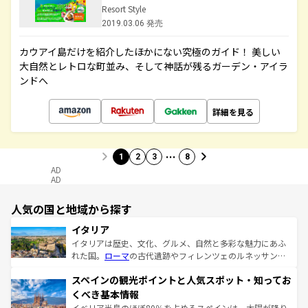
Resort Style
2019.03.06 発売
カウアイ島だけを紹介したほかにない究極のガイド！ 美しい
大自然とレトロな町並み、そして神話が残るガーデン・アイラ
ンドへ
詳細を見る
…
1
2
3
8
AD
AD
人気の国と地域から探す
イタリア
イタリアは歴史、文化、グルメ、自然と多彩な魅力にあふ
れた国。
ローマ
の古代遺跡やフィレンツェのルネッサンス
美術、ヴェネツィアの運河など、歴史あるスポットはもち
スペインの観光ポイントと人気スポット・知ってお
ろん、トスカーナの美しい田園風景やアマルフィ海岸の絶
景など、自然景観も見逃せない。観光の合間には、本場の
くべき基本情報
ピザやパスタなど、絶品のイタリア料理を堪能することも
イベリア半島のほぼ80％を占めるスペインは、太陽が降り