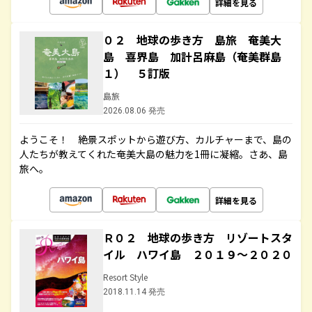
詳細を見る
０２ 地球の歩き方 島旅 奄美大
島 喜界島 加計呂麻島（奄美群島
１） ５訂版
島旅
2026.08.06 発売
ようこそ！ 絶景スポットから遊び方、カルチャーまで、島の
人たちが教えてくれた奄美大島の魅力を1冊に凝縮。さあ、島
旅へ。
詳細を見る
Ｒ０２ 地球の歩き方 リゾートスタ
イル ハワイ島 ２０１９～２０２０
Resort Style
2018.11.14 発売