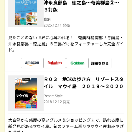
沖永良部島 徳之島～奄美群島②～
３訂版
島旅
2025.12.11 発売
見たことのない世界に心奪われる！ 奄美群島南部「与論島・
沖永良部島・徳之島」の三島だけをフィーチャーした完全ガイ
ド。
詳細を見る
Ｒ０３ 地球の歩き方 リゾートスタ
イル マウイ島 ２０１９～２０２０
Resort Style
2018.12.12 発売
大自然から感度の高いグルメ＆ショッピングまで、訪れる度に
新発見があるマウイ島。旬のファーム巡りやマウイ産おみやげ