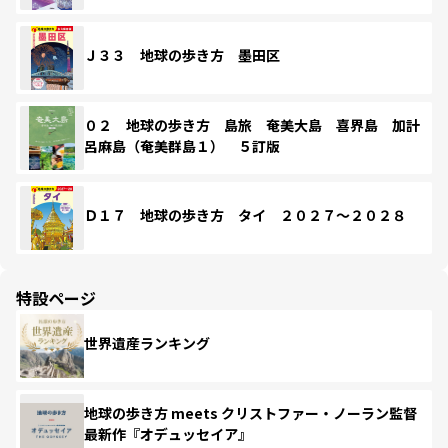
Ｊ３３ 地球の歩き方 墨田区
０２ 地球の歩き方 島旅 奄美大島 喜界島 加計
呂麻島（奄美群島１） ５訂版
Ｄ１７ 地球の歩き方 タイ ２０２７～２０２８
特設ページ
世界遺産ランキング
地球の歩き方 meets クリストファー・ノーラン監督
最新作『オデュッセイア』