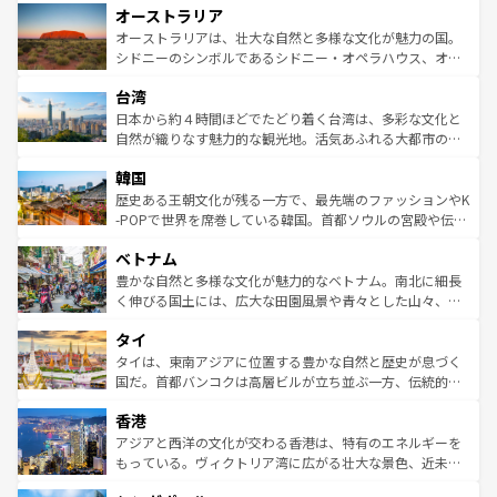
オーストラリア
部のニューオーリンズでは、音楽と美食が融合した独特の
ワイ島は見逃せない。また、定番の観光地といえばオアフ
文化が魅力。旅行者はアメリカの各地域で異なる魅力を楽
島だが、静かな自然を求めるならマウイ島やカウアイ島が
オーストラリアは、壮大な自然と多様な文化が魅力の国。
しみながら、その多様性と豊かな歴史を感じることができ
おすすめ。エメラルドグリーンに輝く海をはじめ、豊かな
シドニーのシンボルであるシドニー・オペラハウス、オー
るだろう。車でのロードトリップや列車の旅も、アメリカ
文化や歴史が息づいている。「アロハスピリット」と呼ば
ストラリア東海岸北部に広がる大サンゴ礁地帯グレートバ
ならではの贅沢な旅のスタイルだ。 なお、新着のアメリカ
台湾
れるおもてなしの心で訪れる人々を迎えてくれるハワイの
リアリーフや大陸中央部にそびえるウルル（エアーズロッ
情報は
コンテンツ一覧
を参照してほしい。
人々、おいしいローカルフードやハワイアンミュージッ
ク）、タスマニアの美しい原生林やケアンズの熱帯雨林な
日本から約４時間ほどでたどり着く台湾は、多彩な文化と
ク、伝統的なフラダンスなど、すべてがハワイの魅力を彩
ど、見どころがたくさん。また、カフェやワイン、オージ
自然が織りなす魅力的な観光地。活気あふれる大都市の台
っている。訪れるたびに新しい発見と感動が待っているハ
ービーフなどの食文化も豊かで、美味しいものであふれて
北やノスタルジックな町並みが人気な九份（ジォウフェ
ワイを、存分に味わってほしい。 なお、新着のハワイ情報
韓国
いる。アクティビティも充実しており、サーフィンやダイ
ン）、静ひつな山岳地帯である台湾東部など、都市の喧騒
は
コンテンツ一覧
を参照してほしい。
ビング、ハイキングなど、アウトドア好きにはたまらな
と山間の静けさが共存しており、訪れる人に新しい発見と
歴史ある王朝文化が残る一方で、最先端のファッションやK
い。オーストラリアの多彩な魅力を存分に味わいつくそ
驚きをもたらしてくれる。また、奥深い台湾の食文化も魅
-POPで世界を席巻している韓国。首都ソウルの宮殿や伝統
う。 なお、新着のオーストラリア情報は
コンテンツ一覧
を
力で、夜市などの屋台グルメから高級料理、ヘルシーで美
家屋が並ぶエリアでは韓国の歴史と文化に浸ることがで
参照してほしい。
ベトナム
容にもいいと評判のスイーツなど、バラエティ豊かな料理
き、地方に足を延ばせば四季折々の自然美を楽しむことが
が味わえる。 なお、新着の台湾情報は
コンテンツ一覧
を参
できる。そして、キムチや焼肉、絶品のストリートフード
豊かな自然と多様な文化が魅力的なベトナム。南北に細長
照してほしい。
まで、さまざまな韓国料理が待っている。夜には、韓国な
く伸びる国土には、広大な田園風景や青々とした山々、世
らではのナイトライフも堪能できる。あたたかいホスピタ
界遺産に登録された壮大な自然景観が点在し、都市部では
タイ
リティに包まれながら、韓国の多彩な魅力を心ゆくまで味
急速な発展と共に伝統が息づく。ハノイの古い町並みやホ
わってみてほしい。 なお、新着の韓国情報は
コンテンツ一
ーチミン市のフランス統治時代の建物も、独特の雰囲気を
タイは、東南アジアに位置する豊かな自然と歴史が息づく
覧
を参照してほしい。
醸し出している。また、バラエティの豊かさとおいしさで
国だ。首都バンコクは高層ビルが立ち並ぶ一方、伝統的な
世界中の食通を魅了してやまないベトナム料理も魅力のひ
寺院や市場がいたるところに点在し、古きよき文化と現代
香港
とつ。フォーやバインミー、ベトナムコーヒーなどは、ぜ
の活気が交差している。北部ではチェンマイなどの山岳地
ひ現地で味わいたい。どの地域を訪れてもあたたかい人々
帯で自然と触れ合い、南部ではプーケットやクラビの美し
アジアと西洋の文化が交わる香港は、特有のエネルギーを
が旅行者を迎えてくれるので、きっと忘れられない旅にな
いビーチでリゾート気分を楽しむことができる。タイ料理
もっている。ヴィクトリア湾に広がる壮大な景色、近未来
るはずだ。 なお、新着のベトナム情報は
コンテンツ一覧
を
は世界的に有名で、屋台から高級レストランまで味覚を刺
的なアートスポット、そして歴史と現代が融合した町並