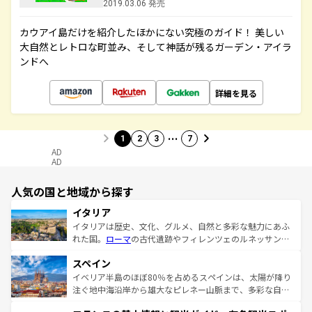
2019.03.06 発売
カウアイ島だけを紹介したほかにない究極のガイド！ 美しい
大自然とレトロな町並み、そして神話が残るガーデン・アイラ
ンドへ
詳細を見る
…
1
2
3
7
AD
AD
人気の国と地域から探す
イタリア
イタリアは歴史、文化、グルメ、自然と多彩な魅力にあふ
れた国。
ローマ
の古代遺跡やフィレンツェのルネッサンス
美術、ヴェネツィアの運河など、歴史あるスポットはもち
スペイン
ろん、トスカーナの美しい田園風景やアマルフィ海岸の絶
景など、自然景観も見逃せない。観光の合間には、本場の
イベリア半島のほぼ80％を占めるスペインは、太陽が降り
ピザやパスタなど、絶品のイタリア料理を堪能することも
注ぐ地中海沿岸から雄大なピレネー山脈まで、多彩な自然
できる。朝目覚めてから夜眠るまで、すべての瞬間を楽し
と文化が詰まったヨーロッパ屈指の旅行先だ。多様な地域