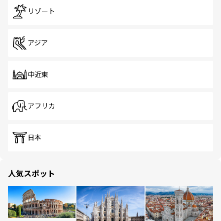
リゾート
アジア
中近東
アフリカ
日本
人気スポット