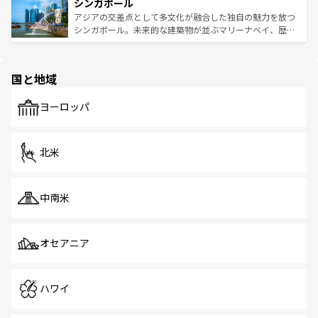
参照してほしい。
シンガポール
激する。気候は一年中温暖で、どの季節にも異なる楽しみ
み、どこを訪れても感動するはず。観光スポットが密集し
が待っている。親しみやすいタイの人々、仏教を中心とし
ており、効率よく見どころを回れるのも魅力。息をのむよ
アジアの交差点として多文化が融合した独自の魅力を放つ
た文化、そして多様な観光資源が、訪れる旅人を魅了し続
うな絶景から文化的な体験まで、香港を存分に楽しみ尽く
シンガポール。未来的な建築物が並ぶマリーナベイ、歴史
ける。 なお、新着のタイ情報は
コンテンツ一覧
を参照して
そう。 なお、新着の香港情報は
コンテンツ一覧
を参照して
と伝統を感じられるエスニックタウン、多数の緑豊かな公
ほしい。
ほしい。
園や自然保護区など、自然が調和した近代的な景観と文化
の多様性あふれるカラフルな町は、どこを歩いても新しい
国と地域
発見がある。さらに、治安のよさや充実した公共交通機関
も、旅行者にとっては魅力的なポイント。グルメも豊富
で、ホーカーズは地元の風情を楽しめる外せないスポット
ヨーロッパ
だ。訪れる人を飽きさせないシンガポールで、多様な魅力
を体感しよう。 なお、新着のシンガポール情報は
コンテン
ツ一覧
を参照してほしい。
北米
中南米
オセアニア
ハワイ