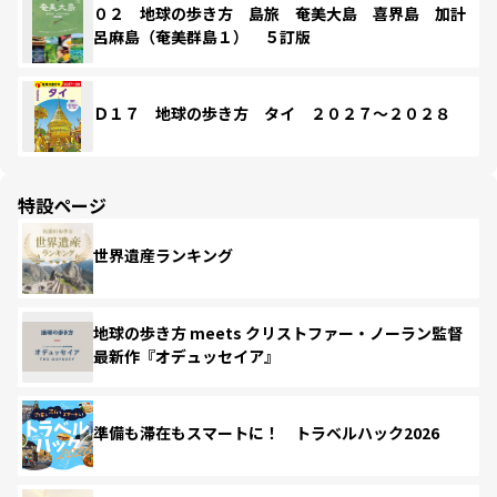
０２ 地球の歩き方 島旅 奄美大島 喜界島 加計
呂麻島（奄美群島１） ５訂版
Ｄ１７ 地球の歩き方 タイ ２０２７～２０２８
特設ページ
世界遺産ランキング
地球の歩き方 meets クリストファー・ノーラン監督
最新作『オデュッセイア』
準備も滞在もスマートに！ トラベルハック2026