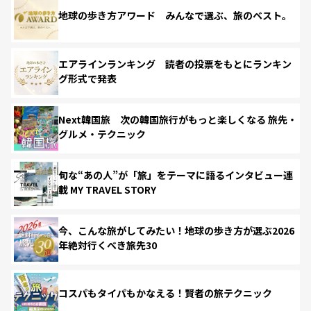
地球の歩き方アワード みんなで選ぶ、旅のベスト。
エアラインランキング 読者の投票をもとにランキン
グ形式で発表
Next韓国旅 次の韓国旅行がもっと楽しくなる 旅先・
グルメ・テクニック
旬な“あの人”が「旅」をテーマに語るインタビュー連
載 MY TRAVEL STORY
今、こんな旅がしてみたい！地球の歩き方が選ぶ2026
年絶対行くべき旅先30
コスパもタイパもかなえる！賢者の旅テクニック