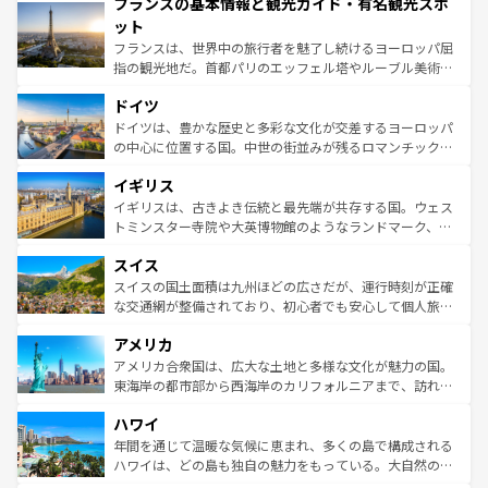
フランスの基本情報と観光ガイド・有名観光スポ
ませてくれるイタリアで、忘れられない旅をしてみよう！
文化が根付くこの国では、情熱的なフラメンコ、熱気あふ
なお、新着のイタリア情報は
コンテンツ一覧
を参照してほ
れる闘牛、そして美味しいタパスが生活の一部となってい
ット
しい。
る。首都マドリードの洗練された雰囲気や、バルセロナの
フランスは、世界中の旅行者を魅了し続けるヨーロッパ屈
アートに溢れた街角から、地方では古代ローマ遺跡や中世
指の観光地だ。首都パリのエッフェル塔やルーブル美術館
の城塞都市、穏やかなビーチリゾートまで多彩な表情を見
といった象徴的なスポットから、田舎町の古風な美しさま
せる。地方によって風土や気候が異なるスペインはその個
ドイツ
で、幅広い魅力が詰まっている。華麗な宮殿、歴史的な大
性で訪れる人を魅了する。 なお、新着のスペイン情報は
コ
聖堂、美しいビーチ、そして豊かな自然が、訪れる者を心
ドイツは、豊かな歴史と多彩な文化が交差するヨーロッパ
ンテンツ一覧
を参照してほしい。
から魅了する。また、フランスは美食の国としても知ら
の中心に位置する国。中世の街並みが残るロマンチック街
れ、フランス料理はユネスコ無形文化遺産にも登録されて
道から、未来を先取りするようなモダンな都市まで多様な
イギリス
いる。シャンパンの発祥地であるランス、プロヴァンスの
顔を持つこの国は、どこを歩いても飽きることがない。ベ
香り高いラベンダー畑など、多彩な楽しみ方が可能だ。さ
ルリンの文化的活気、バイエルン州のアルプスの絶景、そ
イギリスは、古きよき伝統と最先端が共存する国。ウェス
らに、パリ以外の地域にも魅力が溢れており、どの街角に
してライン川沿いのワイン畑といった風景は必見。ビール
トミンスター寺院や大英博物館のようなランドマーク、歴
も豊かな歴史と文化が息づいている。パリ以外の個性あふ
とソーセージを味わいながら地元の人と過ごす楽しい時間
史ある大学都市、美しい丘陵地帯や牧歌的な風景など、エ
れる地方に足を運ぶとそれぞれで全く異なる文化を体験で
スイス
は、お酒好きな人にはぜひ体験してほしい。 なお、新着の
リアごとに異なる魅力がある。また、優雅なアフタヌーン
きるだろう。 なお、新着のフランス情報は
コンテンツ一覧
ドイツ情報は
コンテンツ一覧
を参照してほしい。
ティー、ビール好きにはたまらない英国パブ、サッカー観
スイスの国土面積は九州ほどの広さだが、運行時刻が正確
を参照してほしい。
戦など、本場だからこそできる体験も豊富。イギリスを旅
な交通網が整備されており、初心者でも安心して個人旅行
して楽しみつくそう。 なお、新着のイギリス情報は
コンテ
を楽しめる。日本同様に時刻表どおりの旅が可能だ。中世
アメリカ
ンツ一覧
を参照してほしい。
の建物がそのまま残る町や、スイスならではのユニークな
博物館もあり、アルプス観光だけでなく町歩きも満喫する
アメリカ合衆国は、広大な土地と多様な文化が魅力の国。
ことができる。国民の所得が高いため物価も高いが、旅行
東海岸の都市部から西海岸のカリフォルニアまで、訪れる
者向けの交通パス提供のサービスもあり、うまく活用すれ
場所ごとに異なる風景と体験が待っている。ニューヨーク
ハワイ
ば市内交通費無料で観光を楽しむこともできる。 なお、新
のような巨大都市は、観光、ショッピング、エンターテイ
着のスイス情報は
コンテンツ一覧
を参照してほしい。
ンメントが詰まった刺激的なスポットだ。一方、アメリカ
年間を通じて温暖な気候に恵まれ、多くの島で構成される
西部には大自然が広がり、グランドキャニオンやイエロー
ハワイは、どの島も独自の魅力をもっている。大自然の神
ストーン国立公園といった絶景が堪能できる。さらに、南
秘を感じたいなら、火山が生み出した壮大な景観を誇るハ