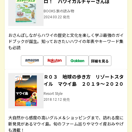
ロ！ ハワイカルチャーさんぽ
BOOKS 旅の読み物
2024.03.22 発売
おさんぽしながらハワイの歴史と文化を楽しく学ぶ最強のガイ
ドブックが誕生。知っておきたいハワイの年表やキーワード集
も必読
詳細を見る
Ｒ０３ 地球の歩き方 リゾートスタ
イル マウイ島 ２０１９～２０２０
Resort Style
2018.12.12 発売
大自然から感度の高いグルメ＆ショッピングまで、訪れる度に
新発見があるマウイ島。旬のファーム巡りやマウイ産おみやげ
も満載！