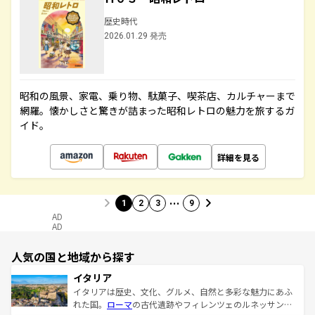
歴史時代
2026.01.29 発売
昭和の風景、家電、乗り物、駄菓子、喫茶店、カルチャーまで
網羅。懐かしさと驚きが詰まった昭和レトロの魅力を旅するガ
イド。
詳細を見る
…
1
2
3
9
AD
AD
人気の国と地域から探す
イタリア
イタリアは歴史、文化、グルメ、自然と多彩な魅力にあふ
れた国。
ローマ
の古代遺跡やフィレンツェのルネッサンス