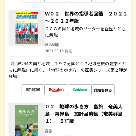
Ｗ０２ 世界の指導者図鑑 ２０２１
～２０２２年版
２０８の国と地域のリーダーを経歴ととも
に解説
旅の図鑑
2021.03.18 発売
『世界244の国と地域 １９７ヵ国と４７地域を旅の雑学とと
もに解説』に続く、「地球の歩き方」の図鑑シリーズ第２弾が
登場！
詳細を見る
０２ 地球の歩き方 島旅 奄美大
島 喜界島 加計呂麻島（奄美群島
１） ５訂版
島旅