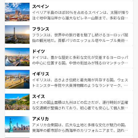
美術、ヴェネツィアの運河など、歴史あるスポットはもち
スペイン
ろん、トスカーナの美しい田園風景やアマルフィ海岸の絶
景など、自然景観も見逃せない。観光の合間には、本場の
イベリア半島のほぼ80％を占めるスペインは、太陽が降り
ピザやパスタなど、絶品のイタリア料理を堪能することも
注ぐ地中海沿岸から雄大なピレネー山脈まで、多彩な自然
できる。朝目覚めてから夜眠るまで、すべての瞬間を楽し
と文化が詰まったヨーロッパ屈指の旅行先だ。多様な地域
フランス
ませてくれるイタリアで、忘れられない旅をしてみよう！
文化が根付くこの国では、情熱的なフラメンコ、熱気あふ
なお、新着のイタリア情報は
コンテンツ一覧
を参照してほ
れる闘牛、そして美味しいタパスが生活の一部となってい
フランスは、世界中の旅行者を魅了し続けるヨーロッパ屈
しい。
る。首都マドリードの洗練された雰囲気や、バルセロナの
指の観光地だ。首都パリのエッフェル塔やルーブル美術館
アートに溢れた街角から、地方では古代ローマ遺跡や中世
といった象徴的なスポットから、田舎町の古風な美しさま
ドイツ
の城塞都市、穏やかなビーチリゾートまで多彩な表情を見
で、幅広い魅力が詰まっている。華麗な宮殿、歴史的な大
せる。地方によって風土や気候が異なるスペインはその個
聖堂、美しいビーチ、そして豊かな自然が、訪れる者を心
ドイツは、豊かな歴史と多彩な文化が交差するヨーロッパ
性で訪れる人を魅了する。 なお、新着のスペイン情報は
コ
から魅了する。また、フランスは美食の国としても知ら
の中心に位置する国。中世の街並みが残るロマンチック街
ンテンツ一覧
を参照してほしい。
れ、フランス料理はユネスコ無形文化遺産にも登録されて
道から、未来を先取りするようなモダンな都市まで多様な
イギリス
いる。シャンパンの発祥地であるランス、プロヴァンスの
顔を持つこの国は、どこを歩いても飽きることがない。ベ
香り高いラベンダー畑など、多彩な楽しみ方が可能だ。さ
ルリンの文化的活気、バイエルン州のアルプスの絶景、そ
イギリスは、古きよき伝統と最先端が共存する国。ウェス
らに、パリ以外の地域にも魅力が溢れており、どの街角に
してライン川沿いのワイン畑といった風景は必見。ビール
トミンスター寺院や大英博物館のようなランドマーク、歴
も豊かな歴史と文化が息づいている。パリ以外の個性あふ
とソーセージを味わいながら地元の人と過ごす楽しい時間
史ある大学都市、美しい丘陵地帯や牧歌的な風景など、エ
れる地方に足を運ぶとそれぞれで全く異なる文化を体験で
スイス
は、お酒好きな人にはぜひ体験してほしい。 なお、新着の
リアごとに異なる魅力がある。また、優雅なアフタヌーン
きるだろう。 なお、新着のフランス情報は
コンテンツ一覧
ドイツ情報は
コンテンツ一覧
を参照してほしい。
ティー、ビール好きにはたまらない英国パブ、サッカー観
スイスの国土面積は九州ほどの広さだが、運行時刻が正確
を参照してほしい。
戦など、本場だからこそできる体験も豊富。イギリスを旅
な交通網が整備されており、初心者でも安心して個人旅行
して楽しみつくそう。 なお、新着のイギリス情報は
コンテ
を楽しめる。日本同様に時刻表どおりの旅が可能だ。中世
アメリカ
ンツ一覧
を参照してほしい。
の建物がそのまま残る町や、スイスならではのユニークな
博物館もあり、アルプス観光だけでなく町歩きも満喫する
アメリカ合衆国は、広大な土地と多様な文化が魅力の国。
ことができる。国民の所得が高いため物価も高いが、旅行
東海岸の都市部から西海岸のカリフォルニアまで、訪れる
者向けの交通パス提供のサービスもあり、うまく活用すれ
場所ごとに異なる風景と体験が待っている。ニューヨーク