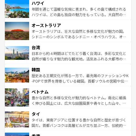
ハワイ
ば市内交通費無料で観光を楽しむこともできる。 なお、新
のような巨大都市は、観光、ショッピング、エンターテイ
着のスイス情報は
コンテンツ一覧
を参照してほしい。
ンメントが詰まった刺激的なスポットだ。一方、アメリカ
年間を通じて温暖な気候に恵まれ、多くの島で構成される
西部には大自然が広がり、グランドキャニオンやイエロー
ハワイは、どの島も独自の魅力をもっている。大自然の神
ストーン国立公園といった絶景が堪能できる。さらに、南
秘を感じたいなら、火山が生み出した壮大な景観を誇るハ
オーストラリア
部のニューオーリンズでは、音楽と美食が融合した独特の
ワイ島は見逃せない。また、定番の観光地といえばオアフ
文化が魅力。旅行者はアメリカの各地域で異なる魅力を楽
島だが、静かな自然を求めるならマウイ島やカウアイ島が
オーストラリアは、壮大な自然と多様な文化が魅力の国。
しみながら、その多様性と豊かな歴史を感じることができ
おすすめ。エメラルドグリーンに輝く海をはじめ、豊かな
シドニーのシンボルであるシドニー・オペラハウス、オー
るだろう。車でのロードトリップや列車の旅も、アメリカ
文化や歴史が息づいている。「アロハスピリット」と呼ば
ストラリア東海岸北部に広がる大サンゴ礁地帯グレートバ
ならではの贅沢な旅のスタイルだ。 なお、新着のアメリカ
台湾
れるおもてなしの心で訪れる人々を迎えてくれるハワイの
リアリーフや大陸中央部にそびえるウルル（エアーズロッ
情報は
コンテンツ一覧
を参照してほしい。
人々、おいしいローカルフードやハワイアンミュージッ
ク）、タスマニアの美しい原生林やケアンズの熱帯雨林な
日本から約４時間ほどでたどり着く台湾は、多彩な文化と
ク、伝統的なフラダンスなど、すべてがハワイの魅力を彩
ど、見どころがたくさん。また、カフェやワイン、オージ
自然が織りなす魅力的な観光地。活気あふれる大都市の台
っている。訪れるたびに新しい発見と感動が待っているハ
ービーフなどの食文化も豊かで、美味しいものであふれて
北やノスタルジックな町並みが人気な九份（ジォウフェ
ワイを、存分に味わってほしい。 なお、新着のハワイ情報
韓国
いる。アクティビティも充実しており、サーフィンやダイ
ン）、静ひつな山岳地帯である台湾東部など、都市の喧騒
は
コンテンツ一覧
を参照してほしい。
ビング、ハイキングなど、アウトドア好きにはたまらな
と山間の静けさが共存しており、訪れる人に新しい発見と
歴史ある王朝文化が残る一方で、最先端のファッションやK
い。オーストラリアの多彩な魅力を存分に味わいつくそ
驚きをもたらしてくれる。また、奥深い台湾の食文化も魅
-POPで世界を席巻している韓国。首都ソウルの宮殿や伝統
う。 なお、新着のオーストラリア情報は
コンテンツ一覧
を
力で、夜市などの屋台グルメから高級料理、ヘルシーで美
家屋が並ぶエリアでは韓国の歴史と文化に浸ることがで
参照してほしい。
ベトナム
容にもいいと評判のスイーツなど、バラエティ豊かな料理
き、地方に足を延ばせば四季折々の自然美を楽しむことが
が味わえる。 なお、新着の台湾情報は
コンテンツ一覧
を参
できる。そして、キムチや焼肉、絶品のストリートフード
豊かな自然と多様な文化が魅力的なベトナム。南北に細長
照してほしい。
まで、さまざまな韓国料理が待っている。夜には、韓国な
く伸びる国土には、広大な田園風景や青々とした山々、世
らではのナイトライフも堪能できる。あたたかいホスピタ
界遺産に登録された壮大な自然景観が点在し、都市部では
タイ
リティに包まれながら、韓国の多彩な魅力を心ゆくまで味
急速な発展と共に伝統が息づく。ハノイの古い町並みやホ
わってみてほしい。 なお、新着の韓国情報は
コンテンツ一
ーチミン市のフランス統治時代の建物も、独特の雰囲気を
タイは、東南アジアに位置する豊かな自然と歴史が息づく
覧
を参照してほしい。
醸し出している。また、バラエティの豊かさとおいしさで
国だ。首都バンコクは高層ビルが立ち並ぶ一方、伝統的な
世界中の食通を魅了してやまないベトナム料理も魅力のひ
寺院や市場がいたるところに点在し、古きよき文化と現代
とつ。フォーやバインミー、ベトナムコーヒーなどは、ぜ