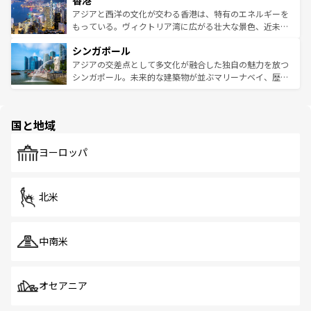
香港
の活気が交差している。北部ではチェンマイなどの山岳地
ひ現地で味わいたい。どの地域を訪れてもあたたかい人々
帯で自然と触れ合い、南部ではプーケットやクラビの美し
アジアと西洋の文化が交わる香港は、特有のエネルギーを
が旅行者を迎えてくれるので、きっと忘れられない旅にな
いビーチでリゾート気分を楽しむことができる。タイ料理
もっている。ヴィクトリア湾に広がる壮大な景色、近未来
るはずだ。 なお、新着のベトナム情報は
コンテンツ一覧
を
は世界的に有名で、屋台から高級レストランまで味覚を刺
的なアートスポット、そして歴史と現代が融合した町並
参照してほしい。
シンガポール
激する。気候は一年中温暖で、どの季節にも異なる楽しみ
み、どこを訪れても感動するはず。観光スポットが密集し
が待っている。親しみやすいタイの人々、仏教を中心とし
ており、効率よく見どころを回れるのも魅力。息をのむよ
アジアの交差点として多文化が融合した独自の魅力を放つ
た文化、そして多様な観光資源が、訪れる旅人を魅了し続
うな絶景から文化的な体験まで、香港を存分に楽しみ尽く
シンガポール。未来的な建築物が並ぶマリーナベイ、歴史
ける。 なお、新着のタイ情報は
コンテンツ一覧
を参照して
そう。 なお、新着の香港情報は
コンテンツ一覧
を参照して
と伝統を感じられるエスニックタウン、多数の緑豊かな公
ほしい。
ほしい。
園や自然保護区など、自然が調和した近代的な景観と文化
の多様性あふれるカラフルな町は、どこを歩いても新しい
国と地域
発見がある。さらに、治安のよさや充実した公共交通機関
も、旅行者にとっては魅力的なポイント。グルメも豊富
で、ホーカーズは地元の風情を楽しめる外せないスポット
ヨーロッパ
だ。訪れる人を飽きさせないシンガポールで、多様な魅力
を体感しよう。 なお、新着のシンガポール情報は
コンテン
ツ一覧
を参照してほしい。
北米
中南米
オセアニア