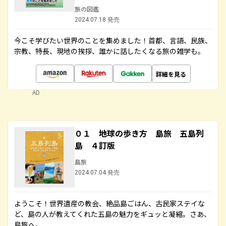
旅の図鑑
2024.07.18 発売
今こそ学びたい世界のことを集めました！首都、言語、民族、
宗教、特長、現地の挨拶、誰かに話したくなる旅の雑学も。
詳細を見る
AD
０１ 地球の歩き方 島旅 五島列
島 ４訂版
島旅
2024.07.04 発売
ようこそ！世界遺産の教会、絶品島ごはん、古民家ステイな
ど、島の人が教えてくれた五島の魅力をギュッと凝縮。さあ、
島旅へ。