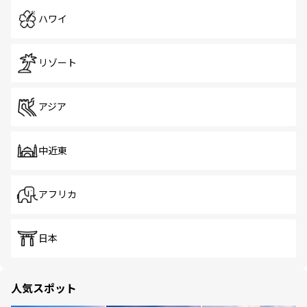
ハワイ
リゾート
アジア
中近東
アフリカ
日本
人気スポット