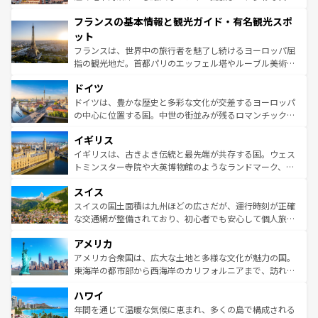
できる。朝目覚めてから夜眠るまで、すべての瞬間を楽し
と文化が詰まったヨーロッパ屈指の旅行先だ。多様な地域
フランスの基本情報と観光ガイド・有名観光スポ
ませてくれるイタリアで、忘れられない旅をしてみよう！
文化が根付くこの国では、情熱的なフラメンコ、熱気あふ
なお、新着のイタリア情報は
コンテンツ一覧
を参照してほ
れる闘牛、そして美味しいタパスが生活の一部となってい
ット
しい。
る。首都マドリードの洗練された雰囲気や、バルセロナの
フランスは、世界中の旅行者を魅了し続けるヨーロッパ屈
アートに溢れた街角から、地方では古代ローマ遺跡や中世
指の観光地だ。首都パリのエッフェル塔やルーブル美術館
の城塞都市、穏やかなビーチリゾートまで多彩な表情を見
といった象徴的なスポットから、田舎町の古風な美しさま
せる。地方によって風土や気候が異なるスペインはその個
ドイツ
で、幅広い魅力が詰まっている。華麗な宮殿、歴史的な大
性で訪れる人を魅了する。 なお、新着のスペイン情報は
コ
聖堂、美しいビーチ、そして豊かな自然が、訪れる者を心
ドイツは、豊かな歴史と多彩な文化が交差するヨーロッパ
ンテンツ一覧
を参照してほしい。
から魅了する。また、フランスは美食の国としても知ら
の中心に位置する国。中世の街並みが残るロマンチック街
れ、フランス料理はユネスコ無形文化遺産にも登録されて
道から、未来を先取りするようなモダンな都市まで多様な
イギリス
いる。シャンパンの発祥地であるランス、プロヴァンスの
顔を持つこの国は、どこを歩いても飽きることがない。ベ
香り高いラベンダー畑など、多彩な楽しみ方が可能だ。さ
ルリンの文化的活気、バイエルン州のアルプスの絶景、そ
イギリスは、古きよき伝統と最先端が共存する国。ウェス
らに、パリ以外の地域にも魅力が溢れており、どの街角に
してライン川沿いのワイン畑といった風景は必見。ビール
トミンスター寺院や大英博物館のようなランドマーク、歴
も豊かな歴史と文化が息づいている。パリ以外の個性あふ
とソーセージを味わいながら地元の人と過ごす楽しい時間
史ある大学都市、美しい丘陵地帯や牧歌的な風景など、エ
れる地方に足を運ぶとそれぞれで全く異なる文化を体験で
スイス
は、お酒好きな人にはぜひ体験してほしい。 なお、新着の
リアごとに異なる魅力がある。また、優雅なアフタヌーン
きるだろう。 なお、新着のフランス情報は
コンテンツ一覧
ドイツ情報は
コンテンツ一覧
を参照してほしい。
ティー、ビール好きにはたまらない英国パブ、サッカー観
スイスの国土面積は九州ほどの広さだが、運行時刻が正確
を参照してほしい。
戦など、本場だからこそできる体験も豊富。イギリスを旅
な交通網が整備されており、初心者でも安心して個人旅行
して楽しみつくそう。 なお、新着のイギリス情報は
コンテ
を楽しめる。日本同様に時刻表どおりの旅が可能だ。中世
アメリカ
ンツ一覧
を参照してほしい。
の建物がそのまま残る町や、スイスならではのユニークな
博物館もあり、アルプス観光だけでなく町歩きも満喫する
アメリカ合衆国は、広大な土地と多様な文化が魅力の国。
ことができる。国民の所得が高いため物価も高いが、旅行
東海岸の都市部から西海岸のカリフォルニアまで、訪れる
者向けの交通パス提供のサービスもあり、うまく活用すれ
場所ごとに異なる風景と体験が待っている。ニューヨーク
ハワイ
ば市内交通費無料で観光を楽しむこともできる。 なお、新
のような巨大都市は、観光、ショッピング、エンターテイ
着のスイス情報は
コンテンツ一覧
を参照してほしい。
ンメントが詰まった刺激的なスポットだ。一方、アメリカ
年間を通じて温暖な気候に恵まれ、多くの島で構成される