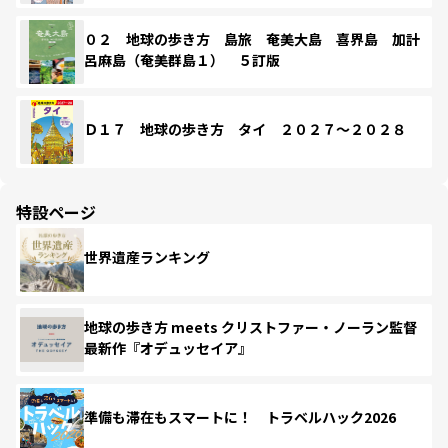
０２ 地球の歩き方 島旅 奄美大島 喜界島 加計
呂麻島（奄美群島１） ５訂版
Ｄ１７ 地球の歩き方 タイ ２０２７～２０２８
特設ページ
世界遺産ランキング
地球の歩き方 meets クリストファー・ノーラン監督
最新作『オデュッセイア』
準備も滞在もスマートに！ トラベルハック2026