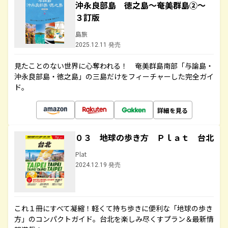
沖永良部島 徳之島～奄美群島②～
３訂版
島旅
2025.12.11 発売
見たことのない世界に心奪われる！ 奄美群島南部「与論島・
沖永良部島・徳之島」の三島だけをフィーチャーした完全ガイ
ド。
詳細を見る
０３ 地球の歩き方 Ｐｌａｔ 台北
Plat
2024.12.19 発売
これ１冊にすべて凝縮！軽くて持ち歩きに便利な「地球の歩き
方」のコンパクトガイド。台北を楽しみ尽くすプラン＆最新情