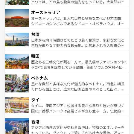
西部には大自然が広がり、グランドキャニオンやイエロー
ハワイは、どの島も独自の魅力をもっている。大自然の神
ストーン国立公園といった絶景が堪能できる。さらに、南
秘を感じたいなら、火山が生み出した壮大な景観を誇るハ
オーストラリア
部のニューオーリンズでは、音楽と美食が融合した独特の
ワイ島は見逃せない。また、定番の観光地といえばオアフ
文化が魅力。旅行者はアメリカの各地域で異なる魅力を楽
島だが、静かな自然を求めるならマウイ島やカウアイ島が
オーストラリアは、壮大な自然と多様な文化が魅力の国。
しみながら、その多様性と豊かな歴史を感じることができ
おすすめ。エメラルドグリーンに輝く海をはじめ、豊かな
シドニーのシンボルであるシドニー・オペラハウス、オー
るだろう。車でのロードトリップや列車の旅も、アメリカ
文化や歴史が息づいている。「アロハスピリット」と呼ば
ストラリア東海岸北部に広がる大サンゴ礁地帯グレートバ
ならではの贅沢な旅のスタイルだ。 なお、新着のアメリカ
台湾
れるおもてなしの心で訪れる人々を迎えてくれるハワイの
リアリーフや大陸中央部にそびえるウルル（エアーズロッ
情報は
コンテンツ一覧
を参照してほしい。
人々、おいしいローカルフードやハワイアンミュージッ
ク）、タスマニアの美しい原生林やケアンズの熱帯雨林な
日本から約４時間ほどでたどり着く台湾は、多彩な文化と
ク、伝統的なフラダンスなど、すべてがハワイの魅力を彩
ど、見どころがたくさん。また、カフェやワイン、オージ
自然が織りなす魅力的な観光地。活気あふれる大都市の台
っている。訪れるたびに新しい発見と感動が待っているハ
ービーフなどの食文化も豊かで、美味しいものであふれて
北やノスタルジックな町並みが人気な九份（ジォウフェ
ワイを、存分に味わってほしい。 なお、新着のハワイ情報
韓国
いる。アクティビティも充実しており、サーフィンやダイ
ン）、静ひつな山岳地帯である台湾東部など、都市の喧騒
は
コンテンツ一覧
を参照してほしい。
ビング、ハイキングなど、アウトドア好きにはたまらな
と山間の静けさが共存しており、訪れる人に新しい発見と
歴史ある王朝文化が残る一方で、最先端のファッションやK
い。オーストラリアの多彩な魅力を存分に味わいつくそ
驚きをもたらしてくれる。また、奥深い台湾の食文化も魅
-POPで世界を席巻している韓国。首都ソウルの宮殿や伝統
う。 なお、新着のオーストラリア情報は
コンテンツ一覧
を
力で、夜市などの屋台グルメから高級料理、ヘルシーで美
家屋が並ぶエリアでは韓国の歴史と文化に浸ることがで
参照してほしい。
ベトナム
容にもいいと評判のスイーツなど、バラエティ豊かな料理
き、地方に足を延ばせば四季折々の自然美を楽しむことが
が味わえる。 なお、新着の台湾情報は
コンテンツ一覧
を参
できる。そして、キムチや焼肉、絶品のストリートフード
豊かな自然と多様な文化が魅力的なベトナム。南北に細長
照してほしい。
まで、さまざまな韓国料理が待っている。夜には、韓国な
く伸びる国土には、広大な田園風景や青々とした山々、世
らではのナイトライフも堪能できる。あたたかいホスピタ
界遺産に登録された壮大な自然景観が点在し、都市部では
タイ
リティに包まれながら、韓国の多彩な魅力を心ゆくまで味
急速な発展と共に伝統が息づく。ハノイの古い町並みやホ
わってみてほしい。 なお、新着の韓国情報は
コンテンツ一
ーチミン市のフランス統治時代の建物も、独特の雰囲気を
タイは、東南アジアに位置する豊かな自然と歴史が息づく
覧
を参照してほしい。
醸し出している。また、バラエティの豊かさとおいしさで
国だ。首都バンコクは高層ビルが立ち並ぶ一方、伝統的な
世界中の食通を魅了してやまないベトナム料理も魅力のひ
寺院や市場がいたるところに点在し、古きよき文化と現代
香港
とつ。フォーやバインミー、ベトナムコーヒーなどは、ぜ
の活気が交差している。北部ではチェンマイなどの山岳地
ひ現地で味わいたい。どの地域を訪れてもあたたかい人々
帯で自然と触れ合い、南部ではプーケットやクラビの美し
アジアと西洋の文化が交わる香港は、特有のエネルギーを
が旅行者を迎えてくれるので、きっと忘れられない旅にな
いビーチでリゾート気分を楽しむことができる。タイ料理
もっている。ヴィクトリア湾に広がる壮大な景色、近未来