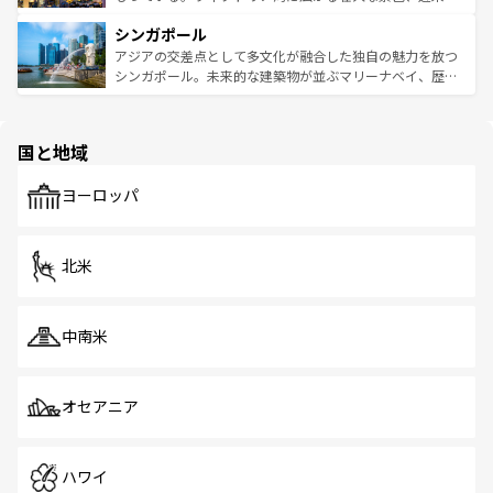
るはずだ。 なお、新着のベトナム情報は
コンテンツ一覧
を
は世界的に有名で、屋台から高級レストランまで味覚を刺
的なアートスポット、そして歴史と現代が融合した町並
参照してほしい。
シンガポール
激する。気候は一年中温暖で、どの季節にも異なる楽しみ
み、どこを訪れても感動するはず。観光スポットが密集し
が待っている。親しみやすいタイの人々、仏教を中心とし
ており、効率よく見どころを回れるのも魅力。息をのむよ
アジアの交差点として多文化が融合した独自の魅力を放つ
た文化、そして多様な観光資源が、訪れる旅人を魅了し続
うな絶景から文化的な体験まで、香港を存分に楽しみ尽く
シンガポール。未来的な建築物が並ぶマリーナベイ、歴史
ける。 なお、新着のタイ情報は
コンテンツ一覧
を参照して
そう。 なお、新着の香港情報は
コンテンツ一覧
を参照して
と伝統を感じられるエスニックタウン、多数の緑豊かな公
ほしい。
ほしい。
園や自然保護区など、自然が調和した近代的な景観と文化
の多様性あふれるカラフルな町は、どこを歩いても新しい
国と地域
発見がある。さらに、治安のよさや充実した公共交通機関
も、旅行者にとっては魅力的なポイント。グルメも豊富
で、ホーカーズは地元の風情を楽しめる外せないスポット
ヨーロッパ
だ。訪れる人を飽きさせないシンガポールで、多様な魅力
を体感しよう。 なお、新着のシンガポール情報は
コンテン
ツ一覧
を参照してほしい。
北米
中南米
オセアニア
ハワイ