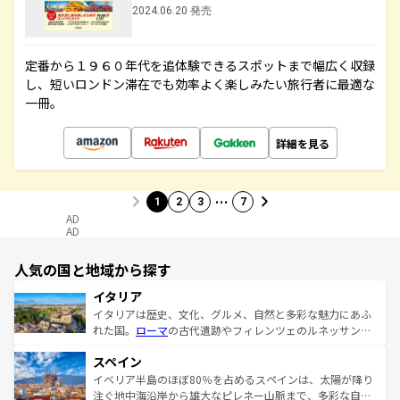
2024.06.20 発売
定番から１９６０年代を追体験できるスポットまで幅広く収録
し、短いロンドン滞在でも効率よく楽しみたい旅行者に最適な
一冊。
詳細を見る
…
1
2
3
7
AD
AD
人気の国と地域から探す
イタリア
イタリアは歴史、文化、グルメ、自然と多彩な魅力にあふ
れた国。
ローマ
の古代遺跡やフィレンツェのルネッサンス
美術、ヴェネツィアの運河など、歴史あるスポットはもち
スペイン
ろん、トスカーナの美しい田園風景やアマルフィ海岸の絶
景など、自然景観も見逃せない。観光の合間には、本場の
イベリア半島のほぼ80％を占めるスペインは、太陽が降り
ピザやパスタなど、絶品のイタリア料理を堪能することも
注ぐ地中海沿岸から雄大なピレネー山脈まで、多彩な自然