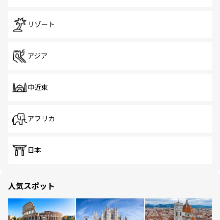
リゾート
アジア
中近東
アフリカ
日本
人気スポット