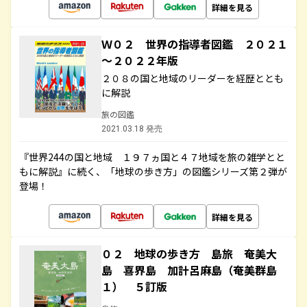
詳細を見る
Ｗ０２ 世界の指導者図鑑 ２０２１
～２０２２年版
２０８の国と地域のリーダーを経歴ととも
に解説
旅の図鑑
2021.03.18 発売
『世界244の国と地域 １９７ヵ国と４７地域を旅の雑学とと
もに解説』に続く、「地球の歩き方」の図鑑シリーズ第２弾が
登場！
詳細を見る
０２ 地球の歩き方 島旅 奄美大
島 喜界島 加計呂麻島（奄美群島
１） ５訂版