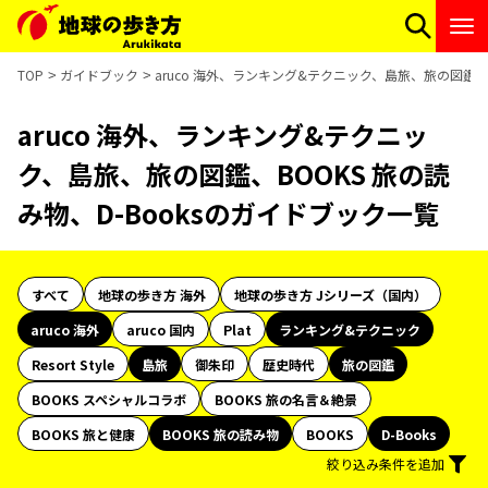
TOP
ガイドブック
aruco 海外、ランキング&テクニック、島旅、旅の図鑑、B
aruco 海外、ランキング&テクニッ
ク、島旅、旅の図鑑、BOOKS 旅の読
み物、D-Booksのガイドブック一覧
すべて
地球の歩き方 海外
地球の歩き方 Jシリーズ（国内）
aruco 海外
aruco 国内
Plat
ランキング&テクニック
Resort Style
島旅
御朱印
歴史時代
旅の図鑑
BOOKS スペシャルコラボ
BOOKS 旅の名言＆絶景
BOOKS 旅と健康
BOOKS 旅の読み物
BOOKS
D-Books
絞り込み条件を追加