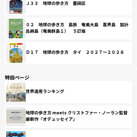
Ｊ３３ 地球の歩き方 墨田区
０２ 地球の歩き方 島旅 奄美大島 喜界島 加計
呂麻島（奄美群島１） ５訂版
Ｄ１７ 地球の歩き方 タイ ２０２７～２０２８
特設ページ
世界遺産ランキング
地球の歩き方 meets クリストファー・ノーラン監督
最新作『オデュッセイア』