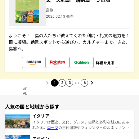
島旅
2026.02.13 発売
ようこそ！ 島の人たちが教えてくれた利尻・礼文の魅力を１
冊に凝縮。絶景スポットから遊び方、カルチャーまで。さあ、
島旅へ。
詳細を見る
…
1
2
3
6
AD
AD
人気の国と地域から探す
イタリア
イタリアは歴史、文化、グルメ、自然と多彩な魅力にあふ
れた国。
ローマ
の古代遺跡やフィレンツェのルネッサンス
美術、ヴェネツィアの運河など、歴史あるスポットはもち
スペイン
ろん、トスカーナの美しい田園風景やアマルフィ海岸の絶