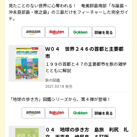
見たことのない世界に心奪われる！ 奄美群島南部「与論島・
沖永良部島・徳之島」の三島だけをフィーチャーした完全ガイ
ド。
詳細を見る
Ｗ０４ 世界２４６の首都と主要都
市
１９９の首都と４７の主要都市を旅の雑学
とともに解説
旅の図鑑
2021.03.18 発売
「地球の歩き方」図鑑シリーズから、第４弾が登場！
詳細を見る
０４ 地球の歩き方 島旅 利尻 礼
文 天売島 焼尻島 ５訂版