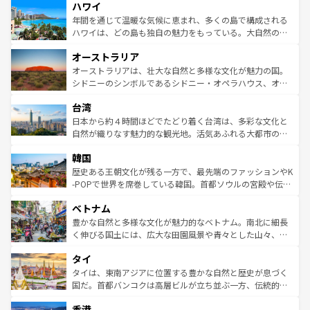
ハワイ
ば市内交通費無料で観光を楽しむこともできる。 なお、新
のような巨大都市は、観光、ショッピング、エンターテイ
着のスイス情報は
コンテンツ一覧
を参照してほしい。
ンメントが詰まった刺激的なスポットだ。一方、アメリカ
年間を通じて温暖な気候に恵まれ、多くの島で構成される
西部には大自然が広がり、グランドキャニオンやイエロー
ハワイは、どの島も独自の魅力をもっている。大自然の神
ストーン国立公園といった絶景が堪能できる。さらに、南
秘を感じたいなら、火山が生み出した壮大な景観を誇るハ
オーストラリア
部のニューオーリンズでは、音楽と美食が融合した独特の
ワイ島は見逃せない。また、定番の観光地といえばオアフ
文化が魅力。旅行者はアメリカの各地域で異なる魅力を楽
島だが、静かな自然を求めるならマウイ島やカウアイ島が
オーストラリアは、壮大な自然と多様な文化が魅力の国。
しみながら、その多様性と豊かな歴史を感じることができ
おすすめ。エメラルドグリーンに輝く海をはじめ、豊かな
シドニーのシンボルであるシドニー・オペラハウス、オー
るだろう。車でのロードトリップや列車の旅も、アメリカ
文化や歴史が息づいている。「アロハスピリット」と呼ば
ストラリア東海岸北部に広がる大サンゴ礁地帯グレートバ
ならではの贅沢な旅のスタイルだ。 なお、新着のアメリカ
台湾
れるおもてなしの心で訪れる人々を迎えてくれるハワイの
リアリーフや大陸中央部にそびえるウルル（エアーズロッ
情報は
コンテンツ一覧
を参照してほしい。
人々、おいしいローカルフードやハワイアンミュージッ
ク）、タスマニアの美しい原生林やケアンズの熱帯雨林な
日本から約４時間ほどでたどり着く台湾は、多彩な文化と
ク、伝統的なフラダンスなど、すべてがハワイの魅力を彩
ど、見どころがたくさん。また、カフェやワイン、オージ
自然が織りなす魅力的な観光地。活気あふれる大都市の台
っている。訪れるたびに新しい発見と感動が待っているハ
ービーフなどの食文化も豊かで、美味しいものであふれて
北やノスタルジックな町並みが人気な九份（ジォウフェ
ワイを、存分に味わってほしい。 なお、新着のハワイ情報
韓国
いる。アクティビティも充実しており、サーフィンやダイ
ン）、静ひつな山岳地帯である台湾東部など、都市の喧騒
は
コンテンツ一覧
を参照してほしい。
ビング、ハイキングなど、アウトドア好きにはたまらな
と山間の静けさが共存しており、訪れる人に新しい発見と
歴史ある王朝文化が残る一方で、最先端のファッションやK
い。オーストラリアの多彩な魅力を存分に味わいつくそ
驚きをもたらしてくれる。また、奥深い台湾の食文化も魅
-POPで世界を席巻している韓国。首都ソウルの宮殿や伝統
う。 なお、新着のオーストラリア情報は
コンテンツ一覧
を
力で、夜市などの屋台グルメから高級料理、ヘルシーで美
家屋が並ぶエリアでは韓国の歴史と文化に浸ることがで
参照してほしい。
ベトナム
容にもいいと評判のスイーツなど、バラエティ豊かな料理
き、地方に足を延ばせば四季折々の自然美を楽しむことが
が味わえる。 なお、新着の台湾情報は
コンテンツ一覧
を参
できる。そして、キムチや焼肉、絶品のストリートフード
豊かな自然と多様な文化が魅力的なベトナム。南北に細長
照してほしい。
まで、さまざまな韓国料理が待っている。夜には、韓国な
く伸びる国土には、広大な田園風景や青々とした山々、世
らではのナイトライフも堪能できる。あたたかいホスピタ
界遺産に登録された壮大な自然景観が点在し、都市部では
タイ
リティに包まれながら、韓国の多彩な魅力を心ゆくまで味
急速な発展と共に伝統が息づく。ハノイの古い町並みやホ
わってみてほしい。 なお、新着の韓国情報は
コンテンツ一
ーチミン市のフランス統治時代の建物も、独特の雰囲気を
タイは、東南アジアに位置する豊かな自然と歴史が息づく
覧
を参照してほしい。
醸し出している。また、バラエティの豊かさとおいしさで
国だ。首都バンコクは高層ビルが立ち並ぶ一方、伝統的な
世界中の食通を魅了してやまないベトナム料理も魅力のひ
寺院や市場がいたるところに点在し、古きよき文化と現代
香港
とつ。フォーやバインミー、ベトナムコーヒーなどは、ぜ
の活気が交差している。北部ではチェンマイなどの山岳地