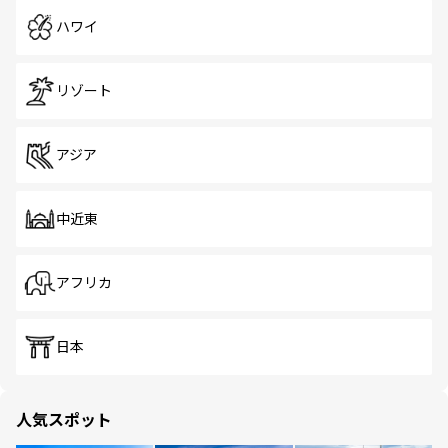
ハワイ
リゾート
アジア
中近東
アフリカ
日本
人気スポット