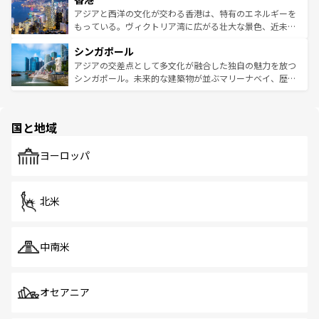
ひ現地で味わいたい。どの地域を訪れてもあたたかい人々
帯で自然と触れ合い、南部ではプーケットやクラビの美し
アジアと西洋の文化が交わる香港は、特有のエネルギーを
が旅行者を迎えてくれるので、きっと忘れられない旅にな
いビーチでリゾート気分を楽しむことができる。タイ料理
もっている。ヴィクトリア湾に広がる壮大な景色、近未来
るはずだ。 なお、新着のベトナム情報は
コンテンツ一覧
を
は世界的に有名で、屋台から高級レストランまで味覚を刺
的なアートスポット、そして歴史と現代が融合した町並
参照してほしい。
シンガポール
激する。気候は一年中温暖で、どの季節にも異なる楽しみ
み、どこを訪れても感動するはず。観光スポットが密集し
が待っている。親しみやすいタイの人々、仏教を中心とし
ており、効率よく見どころを回れるのも魅力。息をのむよ
アジアの交差点として多文化が融合した独自の魅力を放つ
た文化、そして多様な観光資源が、訪れる旅人を魅了し続
うな絶景から文化的な体験まで、香港を存分に楽しみ尽く
シンガポール。未来的な建築物が並ぶマリーナベイ、歴史
ける。 なお、新着のタイ情報は
コンテンツ一覧
を参照して
そう。 なお、新着の香港情報は
コンテンツ一覧
を参照して
と伝統を感じられるエスニックタウン、多数の緑豊かな公
ほしい。
ほしい。
園や自然保護区など、自然が調和した近代的な景観と文化
の多様性あふれるカラフルな町は、どこを歩いても新しい
国と地域
発見がある。さらに、治安のよさや充実した公共交通機関
も、旅行者にとっては魅力的なポイント。グルメも豊富
で、ホーカーズは地元の風情を楽しめる外せないスポット
ヨーロッパ
だ。訪れる人を飽きさせないシンガポールで、多様な魅力
を体感しよう。 なお、新着のシンガポール情報は
コンテン
ツ一覧
を参照してほしい。
北米
中南米
オセアニア