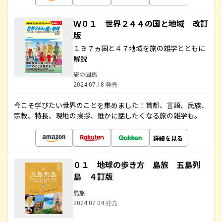
Ｗ０１ 世界２４４の国と地域 改訂
版
１９７ヵ国と４７地域を旅の雑学とともに
解説
旅の図鑑
2024.07.18 発売
今こそ学びたい世界のことを集めました！首都、言語、民族、
宗教、特長、現地の挨拶、誰かに話したくなる旅の雑学も。
詳細を見る
０１ 地球の歩き方 島旅 五島列
島 ４訂版
島旅
2024.07.04 発売