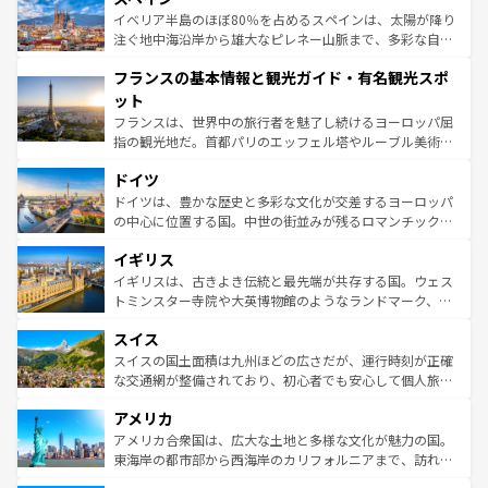
景など、自然景観も見逃せない。観光の合間には、本場の
イベリア半島のほぼ80％を占めるスペインは、太陽が降り
ピザやパスタなど、絶品のイタリア料理を堪能することも
注ぐ地中海沿岸から雄大なピレネー山脈まで、多彩な自然
できる。朝目覚めてから夜眠るまで、すべての瞬間を楽し
と文化が詰まったヨーロッパ屈指の旅行先だ。多様な地域
フランスの基本情報と観光ガイド・有名観光スポ
ませてくれるイタリアで、忘れられない旅をしてみよう！
文化が根付くこの国では、情熱的なフラメンコ、熱気あふ
なお、新着のイタリア情報は
コンテンツ一覧
を参照してほ
れる闘牛、そして美味しいタパスが生活の一部となってい
ット
しい。
る。首都マドリードの洗練された雰囲気や、バルセロナの
フランスは、世界中の旅行者を魅了し続けるヨーロッパ屈
アートに溢れた街角から、地方では古代ローマ遺跡や中世
指の観光地だ。首都パリのエッフェル塔やルーブル美術館
の城塞都市、穏やかなビーチリゾートまで多彩な表情を見
といった象徴的なスポットから、田舎町の古風な美しさま
せる。地方によって風土や気候が異なるスペインはその個
ドイツ
で、幅広い魅力が詰まっている。華麗な宮殿、歴史的な大
性で訪れる人を魅了する。 なお、新着のスペイン情報は
コ
聖堂、美しいビーチ、そして豊かな自然が、訪れる者を心
ドイツは、豊かな歴史と多彩な文化が交差するヨーロッパ
ンテンツ一覧
を参照してほしい。
から魅了する。また、フランスは美食の国としても知ら
の中心に位置する国。中世の街並みが残るロマンチック街
れ、フランス料理はユネスコ無形文化遺産にも登録されて
道から、未来を先取りするようなモダンな都市まで多様な
イギリス
いる。シャンパンの発祥地であるランス、プロヴァンスの
顔を持つこの国は、どこを歩いても飽きることがない。ベ
香り高いラベンダー畑など、多彩な楽しみ方が可能だ。さ
ルリンの文化的活気、バイエルン州のアルプスの絶景、そ
イギリスは、古きよき伝統と最先端が共存する国。ウェス
らに、パリ以外の地域にも魅力が溢れており、どの街角に
してライン川沿いのワイン畑といった風景は必見。ビール
トミンスター寺院や大英博物館のようなランドマーク、歴
も豊かな歴史と文化が息づいている。パリ以外の個性あふ
とソーセージを味わいながら地元の人と過ごす楽しい時間
史ある大学都市、美しい丘陵地帯や牧歌的な風景など、エ
れる地方に足を運ぶとそれぞれで全く異なる文化を体験で
スイス
は、お酒好きな人にはぜひ体験してほしい。 なお、新着の
リアごとに異なる魅力がある。また、優雅なアフタヌーン
きるだろう。 なお、新着のフランス情報は
コンテンツ一覧
ドイツ情報は
コンテンツ一覧
を参照してほしい。
ティー、ビール好きにはたまらない英国パブ、サッカー観
スイスの国土面積は九州ほどの広さだが、運行時刻が正確
を参照してほしい。
戦など、本場だからこそできる体験も豊富。イギリスを旅
な交通網が整備されており、初心者でも安心して個人旅行
して楽しみつくそう。 なお、新着のイギリス情報は
コンテ
を楽しめる。日本同様に時刻表どおりの旅が可能だ。中世
アメリカ
ンツ一覧
を参照してほしい。
の建物がそのまま残る町や、スイスならではのユニークな
博物館もあり、アルプス観光だけでなく町歩きも満喫する
アメリカ合衆国は、広大な土地と多様な文化が魅力の国。
ことができる。国民の所得が高いため物価も高いが、旅行
東海岸の都市部から西海岸のカリフォルニアまで、訪れる
者向けの交通パス提供のサービスもあり、うまく活用すれ
場所ごとに異なる風景と体験が待っている。ニューヨーク