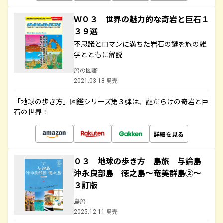
Ｗ０３ 世界の魅力的な奇岩と巨石１
３９選
不思議とロマンに満ちた岩石の謎を旅の雑
学とともに解説
旅の図鑑
2021.03.18 発売
「地球の歩き方」図鑑シリーズ第３弾は、謎だらけの奇岩と巨
石の世界！
詳細を見る
０３ 地球の歩き方 島旅 与論島
沖永良部島 徳之島～奄美群島②～
３訂版
島旅
2025.12.11 発売