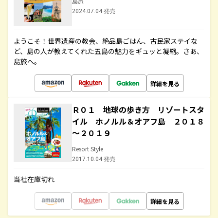
島旅
2024.07.04 発売
ようこそ！世界遺産の教会、絶品島ごはん、古民家ステイな
ど、島の人が教えてくれた五島の魅力をギュッと凝縮。さあ、
島旅へ。
詳細を見る
Ｒ０１ 地球の歩き方 リゾートスタ
イル ホノルル＆オアフ島 ２０１８
～２０１９
Resort Style
2017.10.04 発売
当社在庫切れ
詳細を見る