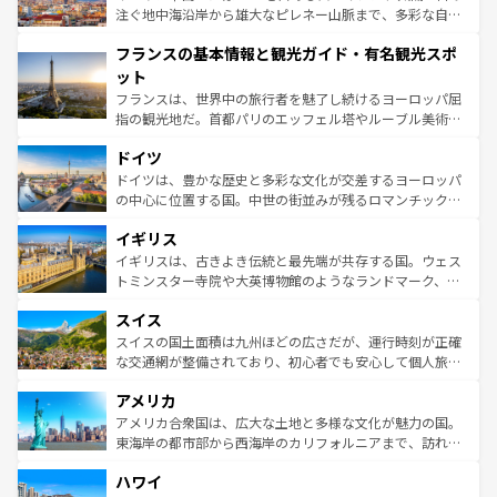
ピザやパスタなど、絶品のイタリア料理を堪能することも
注ぐ地中海沿岸から雄大なピレネー山脈まで、多彩な自然
できる。朝目覚めてから夜眠るまで、すべての瞬間を楽し
と文化が詰まったヨーロッパ屈指の旅行先だ。多様な地域
フランスの基本情報と観光ガイド・有名観光スポ
ませてくれるイタリアで、忘れられない旅をしてみよう！
文化が根付くこの国では、情熱的なフラメンコ、熱気あふ
なお、新着のイタリア情報は
コンテンツ一覧
を参照してほ
れる闘牛、そして美味しいタパスが生活の一部となってい
ット
しい。
る。首都マドリードの洗練された雰囲気や、バルセロナの
フランスは、世界中の旅行者を魅了し続けるヨーロッパ屈
アートに溢れた街角から、地方では古代ローマ遺跡や中世
指の観光地だ。首都パリのエッフェル塔やルーブル美術館
の城塞都市、穏やかなビーチリゾートまで多彩な表情を見
といった象徴的なスポットから、田舎町の古風な美しさま
せる。地方によって風土や気候が異なるスペインはその個
ドイツ
で、幅広い魅力が詰まっている。華麗な宮殿、歴史的な大
性で訪れる人を魅了する。 なお、新着のスペイン情報は
コ
聖堂、美しいビーチ、そして豊かな自然が、訪れる者を心
ドイツは、豊かな歴史と多彩な文化が交差するヨーロッパ
ンテンツ一覧
を参照してほしい。
から魅了する。また、フランスは美食の国としても知ら
の中心に位置する国。中世の街並みが残るロマンチック街
れ、フランス料理はユネスコ無形文化遺産にも登録されて
道から、未来を先取りするようなモダンな都市まで多様な
イギリス
いる。シャンパンの発祥地であるランス、プロヴァンスの
顔を持つこの国は、どこを歩いても飽きることがない。ベ
香り高いラベンダー畑など、多彩な楽しみ方が可能だ。さ
ルリンの文化的活気、バイエルン州のアルプスの絶景、そ
イギリスは、古きよき伝統と最先端が共存する国。ウェス
らに、パリ以外の地域にも魅力が溢れており、どの街角に
してライン川沿いのワイン畑といった風景は必見。ビール
トミンスター寺院や大英博物館のようなランドマーク、歴
も豊かな歴史と文化が息づいている。パリ以外の個性あふ
とソーセージを味わいながら地元の人と過ごす楽しい時間
史ある大学都市、美しい丘陵地帯や牧歌的な風景など、エ
れる地方に足を運ぶとそれぞれで全く異なる文化を体験で
スイス
は、お酒好きな人にはぜひ体験してほしい。 なお、新着の
リアごとに異なる魅力がある。また、優雅なアフタヌーン
きるだろう。 なお、新着のフランス情報は
コンテンツ一覧
ドイツ情報は
コンテンツ一覧
を参照してほしい。
ティー、ビール好きにはたまらない英国パブ、サッカー観
スイスの国土面積は九州ほどの広さだが、運行時刻が正確
を参照してほしい。
戦など、本場だからこそできる体験も豊富。イギリスを旅
な交通網が整備されており、初心者でも安心して個人旅行
して楽しみつくそう。 なお、新着のイギリス情報は
コンテ
を楽しめる。日本同様に時刻表どおりの旅が可能だ。中世
アメリカ
ンツ一覧
を参照してほしい。
の建物がそのまま残る町や、スイスならではのユニークな
博物館もあり、アルプス観光だけでなく町歩きも満喫する
アメリカ合衆国は、広大な土地と多様な文化が魅力の国。
ことができる。国民の所得が高いため物価も高いが、旅行
東海岸の都市部から西海岸のカリフォルニアまで、訪れる
者向けの交通パス提供のサービスもあり、うまく活用すれ
場所ごとに異なる風景と体験が待っている。ニューヨーク
ハワイ
ば市内交通費無料で観光を楽しむこともできる。 なお、新
のような巨大都市は、観光、ショッピング、エンターテイ