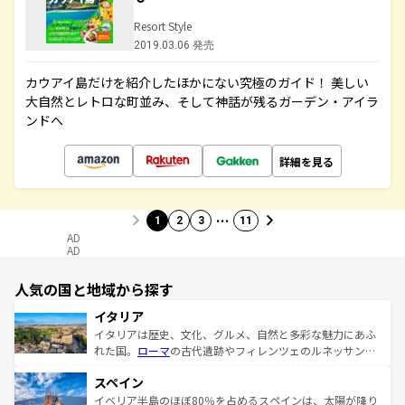
Resort Style
2019.03.06 発売
カウアイ島だけを紹介したほかにない究極のガイド！ 美しい
大自然とレトロな町並み、そして神話が残るガーデン・アイラ
ンドへ
詳細を見る
…
1
2
3
11
AD
AD
人気の国と地域から探す
イタリア
イタリアは歴史、文化、グルメ、自然と多彩な魅力にあふ
れた国。
ローマ
の古代遺跡やフィレンツェのルネッサンス
美術、ヴェネツィアの運河など、歴史あるスポットはもち
スペイン
ろん、トスカーナの美しい田園風景やアマルフィ海岸の絶
景など、自然景観も見逃せない。観光の合間には、本場の
イベリア半島のほぼ80％を占めるスペインは、太陽が降り