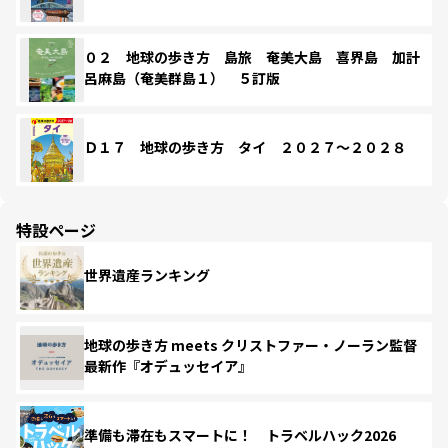
０２ 地球の歩き方 島旅 奄美大島 喜界島 加計
呂麻島（奄美群島１） ５訂版
Ｄ１７ 地球の歩き方 タイ ２０２７～２０２８
特設ページ
世界遺産ランキング
地球の歩き方 meets クリストファー・ノーラン監督
最新作『オデュッセイア』
準備も滞在もスマートに！ トラベルハック2026