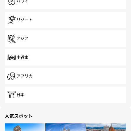
ハワイ
リゾート
アジア
中近東
アフリカ
日本
人気スポット