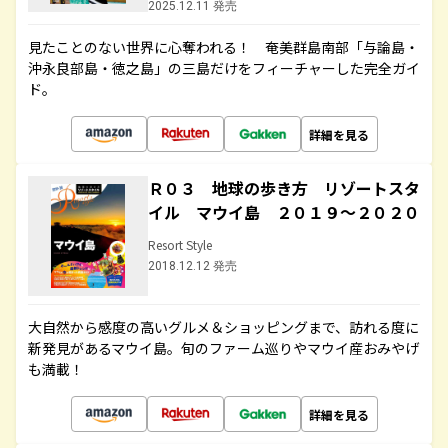
2025.12.11 発売
見たことのない世界に心奪われる！ 奄美群島南部「与論島・
沖永良部島・徳之島」の三島だけをフィーチャーした完全ガイ
ド。
詳細を見る
Ｒ０３ 地球の歩き方 リゾートスタ
イル マウイ島 ２０１９～２０２０
Resort Style
2018.12.12 発売
大自然から感度の高いグルメ＆ショッピングまで、訪れる度に
新発見があるマウイ島。旬のファーム巡りやマウイ産おみやげ
も満載！
詳細を見る