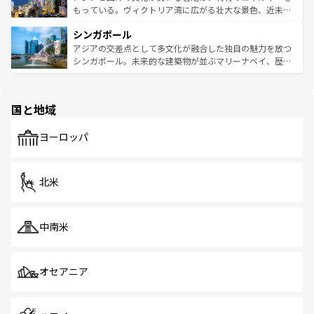
が旅行者を迎えてくれるので、きっと忘れられない旅にな
いビーチでリゾート気分を楽しむことができる。タイ料理
もっている。ヴィクトリア湾に広がる壮大な景色、近未来
るはずだ。 なお、新着のベトナム情報は
コンテンツ一覧
を
は世界的に有名で、屋台から高級レストランまで味覚を刺
的なアートスポット、そして歴史と現代が融合した町並
参照してほしい。
シンガポール
激する。気候は一年中温暖で、どの季節にも異なる楽しみ
み、どこを訪れても感動するはず。観光スポットが密集し
が待っている。親しみやすいタイの人々、仏教を中心とし
ており、効率よく見どころを回れるのも魅力。息をのむよ
アジアの交差点として多文化が融合した独自の魅力を放つ
た文化、そして多様な観光資源が、訪れる旅人を魅了し続
うな絶景から文化的な体験まで、香港を存分に楽しみ尽く
シンガポール。未来的な建築物が並ぶマリーナベイ、歴史
ける。 なお、新着のタイ情報は
コンテンツ一覧
を参照して
そう。 なお、新着の香港情報は
コンテンツ一覧
を参照して
と伝統を感じられるエスニックタウン、多数の緑豊かな公
ほしい。
ほしい。
園や自然保護区など、自然が調和した近代的な景観と文化
の多様性あふれるカラフルな町は、どこを歩いても新しい
国と地域
発見がある。さらに、治安のよさや充実した公共交通機関
も、旅行者にとっては魅力的なポイント。グルメも豊富
で、ホーカーズは地元の風情を楽しめる外せないスポット
ヨーロッパ
だ。訪れる人を飽きさせないシンガポールで、多様な魅力
を体感しよう。 なお、新着のシンガポール情報は
コンテン
ツ一覧
を参照してほしい。
北米
中南米
オセアニア