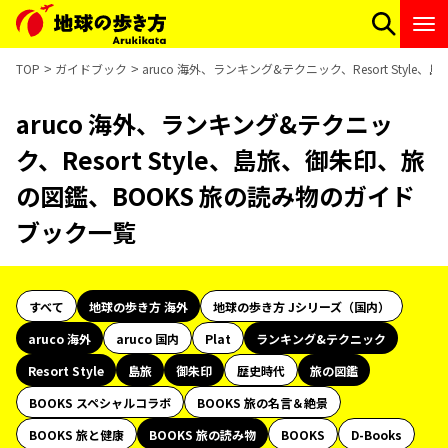
TOP
ガイドブック
aruco 海外、ランキング&テクニック、Resort Sty
aruco 海外、ランキング&テクニッ
ク、Resort Style、島旅、御朱印、旅
の図鑑、BOOKS 旅の読み物のガイド
ブック一覧
すべて
地球の歩き方 海外
地球の歩き方 Jシリーズ（国内）
aruco 海外
aruco 国内
Plat
ランキング&テクニック
Resort Style
島旅
御朱印
歴史時代
旅の図鑑
BOOKS スペシャルコラボ
BOOKS 旅の名言＆絶景
BOOKS 旅と健康
BOOKS 旅の読み物
BOOKS
D-Books