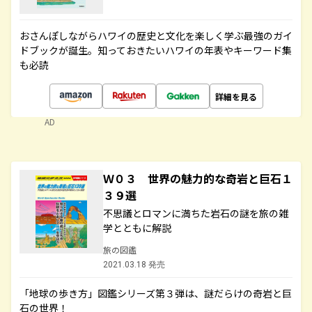
おさんぽしながらハワイの歴史と文化を楽しく学ぶ最強のガイ
ドブックが誕生。知っておきたいハワイの年表やキーワード集
も必読
詳細を見る
AD
Ｗ０３ 世界の魅力的な奇岩と巨石１
３９選
不思議とロマンに満ちた岩石の謎を旅の雑
学とともに解説
旅の図鑑
2021.03.18 発売
「地球の歩き方」図鑑シリーズ第３弾は、謎だらけの奇岩と巨
石の世界！