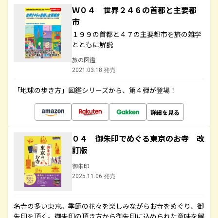
Ｗ０４ 世界２４６の首都と主要都
市
１９９の首都と４７の主要都市を旅の雑学
とともに解説
旅の図鑑
2021.03.18 発売
「地球の歩き方」図鑑シリーズから、第４弾が登場！
詳細を見る
０４ 御朱印でめぐる東京のお寺 改
訂版
御朱印
2025.11.06 発売
名寺の多い東京。季節の花々を楽しみながらお寺をめぐり、御
朱印を頂く。御朱印の頂き方から御朱印に込められた意味を解