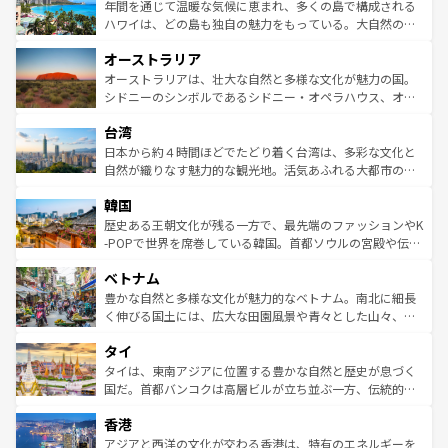
着のスイス情報は
コンテンツ一覧
を参照してほしい。
ンメントが詰まった刺激的なスポットだ。一方、アメリカ
年間を通じて温暖な気候に恵まれ、多くの島で構成される
西部には大自然が広がり、グランドキャニオンやイエロー
ハワイは、どの島も独自の魅力をもっている。大自然の神
ストーン国立公園といった絶景が堪能できる。さらに、南
秘を感じたいなら、火山が生み出した壮大な景観を誇るハ
オーストラリア
部のニューオーリンズでは、音楽と美食が融合した独特の
ワイ島は見逃せない。また、定番の観光地といえばオアフ
文化が魅力。旅行者はアメリカの各地域で異なる魅力を楽
島だが、静かな自然を求めるならマウイ島やカウアイ島が
オーストラリアは、壮大な自然と多様な文化が魅力の国。
しみながら、その多様性と豊かな歴史を感じることができ
おすすめ。エメラルドグリーンに輝く海をはじめ、豊かな
シドニーのシンボルであるシドニー・オペラハウス、オー
るだろう。車でのロードトリップや列車の旅も、アメリカ
文化や歴史が息づいている。「アロハスピリット」と呼ば
ストラリア東海岸北部に広がる大サンゴ礁地帯グレートバ
ならではの贅沢な旅のスタイルだ。 なお、新着のアメリカ
台湾
れるおもてなしの心で訪れる人々を迎えてくれるハワイの
リアリーフや大陸中央部にそびえるウルル（エアーズロッ
情報は
コンテンツ一覧
を参照してほしい。
人々、おいしいローカルフードやハワイアンミュージッ
ク）、タスマニアの美しい原生林やケアンズの熱帯雨林な
日本から約４時間ほどでたどり着く台湾は、多彩な文化と
ク、伝統的なフラダンスなど、すべてがハワイの魅力を彩
ど、見どころがたくさん。また、カフェやワイン、オージ
自然が織りなす魅力的な観光地。活気あふれる大都市の台
っている。訪れるたびに新しい発見と感動が待っているハ
ービーフなどの食文化も豊かで、美味しいものであふれて
北やノスタルジックな町並みが人気な九份（ジォウフェ
ワイを、存分に味わってほしい。 なお、新着のハワイ情報
韓国
いる。アクティビティも充実しており、サーフィンやダイ
ン）、静ひつな山岳地帯である台湾東部など、都市の喧騒
は
コンテンツ一覧
を参照してほしい。
ビング、ハイキングなど、アウトドア好きにはたまらな
と山間の静けさが共存しており、訪れる人に新しい発見と
歴史ある王朝文化が残る一方で、最先端のファッションやK
い。オーストラリアの多彩な魅力を存分に味わいつくそ
驚きをもたらしてくれる。また、奥深い台湾の食文化も魅
-POPで世界を席巻している韓国。首都ソウルの宮殿や伝統
う。 なお、新着のオーストラリア情報は
コンテンツ一覧
を
力で、夜市などの屋台グルメから高級料理、ヘルシーで美
家屋が並ぶエリアでは韓国の歴史と文化に浸ることがで
参照してほしい。
ベトナム
容にもいいと評判のスイーツなど、バラエティ豊かな料理
き、地方に足を延ばせば四季折々の自然美を楽しむことが
が味わえる。 なお、新着の台湾情報は
コンテンツ一覧
を参
できる。そして、キムチや焼肉、絶品のストリートフード
豊かな自然と多様な文化が魅力的なベトナム。南北に細長
照してほしい。
まで、さまざまな韓国料理が待っている。夜には、韓国な
く伸びる国土には、広大な田園風景や青々とした山々、世
らではのナイトライフも堪能できる。あたたかいホスピタ
界遺産に登録された壮大な自然景観が点在し、都市部では
タイ
リティに包まれながら、韓国の多彩な魅力を心ゆくまで味
急速な発展と共に伝統が息づく。ハノイの古い町並みやホ
わってみてほしい。 なお、新着の韓国情報は
コンテンツ一
ーチミン市のフランス統治時代の建物も、独特の雰囲気を
タイは、東南アジアに位置する豊かな自然と歴史が息づく
覧
を参照してほしい。
醸し出している。また、バラエティの豊かさとおいしさで
国だ。首都バンコクは高層ビルが立ち並ぶ一方、伝統的な
世界中の食通を魅了してやまないベトナム料理も魅力のひ
寺院や市場がいたるところに点在し、古きよき文化と現代
香港
とつ。フォーやバインミー、ベトナムコーヒーなどは、ぜ
の活気が交差している。北部ではチェンマイなどの山岳地
ひ現地で味わいたい。どの地域を訪れてもあたたかい人々
帯で自然と触れ合い、南部ではプーケットやクラビの美し
アジアと西洋の文化が交わる香港は、特有のエネルギーを