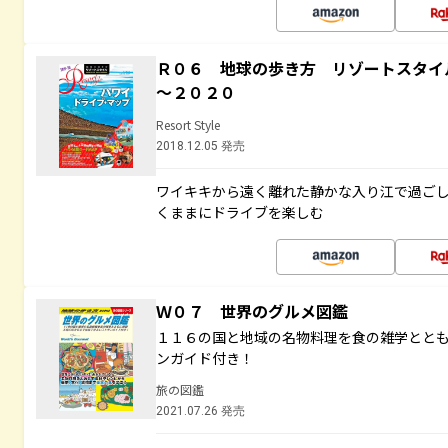
Ｒ０６ 地球の歩き方 リゾートスタイ
～２０２０
Resort Style
2018.12.05 発売
ワイキキから遠く離れた静かな入り江で過ご
くままにドライブを楽しむ
Ｗ０７ 世界のグルメ図鑑
１１６の国と地域の名物料理を食の雑学とと
ンガイド付き！
旅の図鑑
2021.07.26 発売