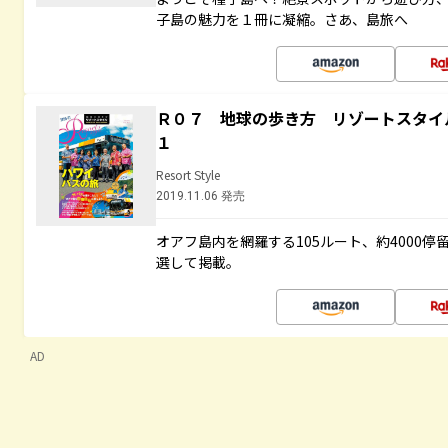
子島の魅力を１冊に凝縮。さあ、島旅へ
Ｒ０７ 地球の歩き方 リゾートスタイ
１
Resort Style
2019.11.06 発売
オアフ島内を網羅する105ルート、約4000
選して掲載。
AD