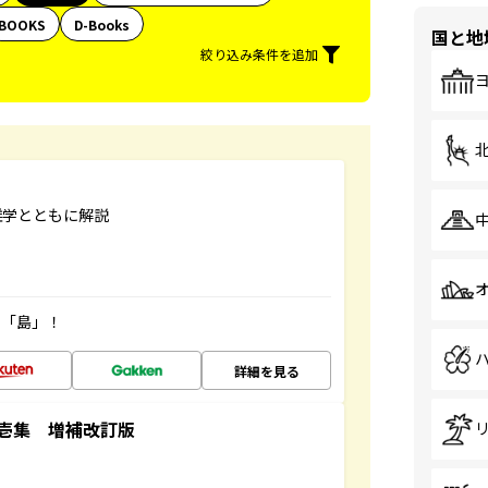
BOOKS
D-Books
国と地
絞り込み条件を追加
雑学とともに解説
の「島」！
詳細を見る
壱集 増補改訂版