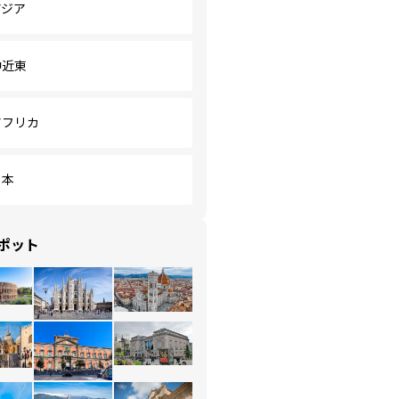
アジア
中近東
アフリカ
日本
ポット