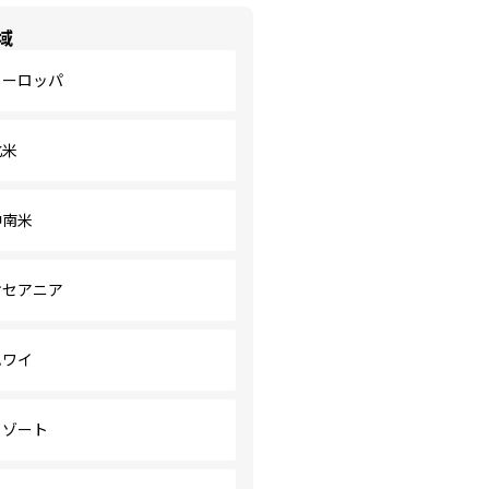
域
ヨーロッパ
北米
中南米
オセアニア
ハワイ
リゾート