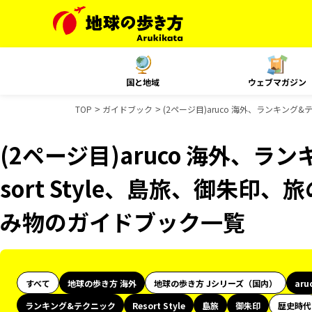
国と地域
ウェブマガジン
TOP
ガイドブック
(2ページ目)aruco 海外、ランキング&
(2ページ目)aruco 海外、ラ
sort Style、島旅、御朱印、
み物のガイドブック一覧
すべて
地球の歩き方 海外
地球の歩き方 Jシリーズ（国内）
aru
ランキング&テクニック
Resort Style
島旅
御朱印
歴史時代