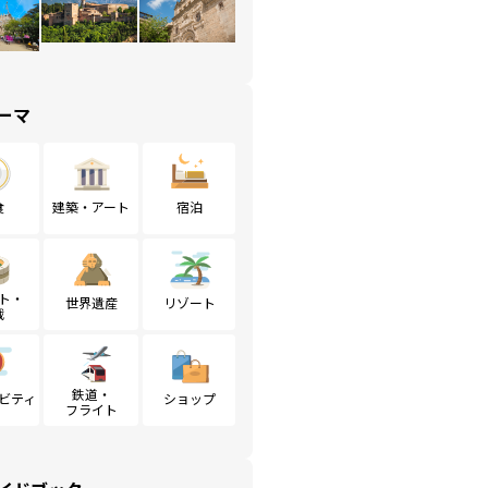
ーマ
食
建築・アート
宿泊
ト・
世界遺産
リゾート
戦
鉄道・
ビティ
ショップ
フライト