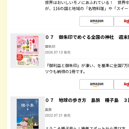
世界はおいしいモノにあふれている！ 世界
が、116の国と地域の「名物料理」や「スイ
０７ 御朱印でめぐる全国の神社 週末
御朱印
2026.07.13 発売
『御利益と御朱印』が凄い、を基準に全国7万
ツウも納得の1冊です。
０７ 地球の歩き方 島旅 種子島 ３
島旅
2022.07.21 発売
ようこそ種子島へ！絶景スポットから遊び方