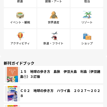
飲食
建築・アート
宿泊
イベント・観戦
世界遺産
リゾート
アクティビティ
鉄道・フライト
ショップ
新刊ガイドブック
１５ 地球の歩き方 島旅 伊豆大島 利島（伊豆諸
島①）３訂版
Ｃ０２ 地球の歩き方 ハワイ島 ２０２７～２０２
８