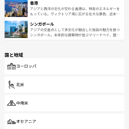
香港
とつ。フォーやバインミー、ベトナムコーヒーなどは、ぜ
の活気が交差している。北部ではチェンマイなどの山岳地
ひ現地で味わいたい。どの地域を訪れてもあたたかい人々
帯で自然と触れ合い、南部ではプーケットやクラビの美し
アジアと西洋の文化が交わる香港は、特有のエネルギーを
が旅行者を迎えてくれるので、きっと忘れられない旅にな
いビーチでリゾート気分を楽しむことができる。タイ料理
もっている。ヴィクトリア湾に広がる壮大な景色、近未来
るはずだ。 なお、新着のベトナム情報は
コンテンツ一覧
を
は世界的に有名で、屋台から高級レストランまで味覚を刺
的なアートスポット、そして歴史と現代が融合した町並
参照してほしい。
シンガポール
激する。気候は一年中温暖で、どの季節にも異なる楽しみ
み、どこを訪れても感動するはず。観光スポットが密集し
が待っている。親しみやすいタイの人々、仏教を中心とし
ており、効率よく見どころを回れるのも魅力。息をのむよ
アジアの交差点として多文化が融合した独自の魅力を放つ
た文化、そして多様な観光資源が、訪れる旅人を魅了し続
うな絶景から文化的な体験まで、香港を存分に楽しみ尽く
シンガポール。未来的な建築物が並ぶマリーナベイ、歴史
ける。 なお、新着のタイ情報は
コンテンツ一覧
を参照して
そう。 なお、新着の香港情報は
コンテンツ一覧
を参照して
と伝統を感じられるエスニックタウン、多数の緑豊かな公
ほしい。
ほしい。
園や自然保護区など、自然が調和した近代的な景観と文化
の多様性あふれるカラフルな町は、どこを歩いても新しい
国と地域
発見がある。さらに、治安のよさや充実した公共交通機関
も、旅行者にとっては魅力的なポイント。グルメも豊富
で、ホーカーズは地元の風情を楽しめる外せないスポット
ヨーロッパ
だ。訪れる人を飽きさせないシンガポールで、多様な魅力
を体感しよう。 なお、新着のシンガポール情報は
コンテン
ツ一覧
を参照してほしい。
北米
中南米
オセアニア