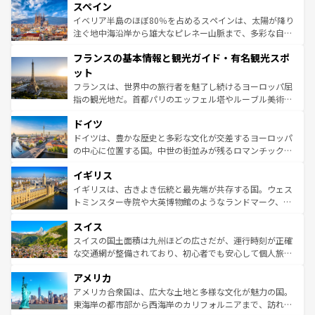
スペイン
ろん、トスカーナの美しい田園風景やアマルフィ海岸の絶
景など、自然景観も見逃せない。観光の合間には、本場の
イベリア半島のほぼ80％を占めるスペインは、太陽が降り
ピザやパスタなど、絶品のイタリア料理を堪能することも
注ぐ地中海沿岸から雄大なピレネー山脈まで、多彩な自然
できる。朝目覚めてから夜眠るまで、すべての瞬間を楽し
と文化が詰まったヨーロッパ屈指の旅行先だ。多様な地域
フランスの基本情報と観光ガイド・有名観光スポ
ませてくれるイタリアで、忘れられない旅をしてみよう！
文化が根付くこの国では、情熱的なフラメンコ、熱気あふ
なお、新着のイタリア情報は
コンテンツ一覧
を参照してほ
れる闘牛、そして美味しいタパスが生活の一部となってい
ット
しい。
る。首都マドリードの洗練された雰囲気や、バルセロナの
フランスは、世界中の旅行者を魅了し続けるヨーロッパ屈
アートに溢れた街角から、地方では古代ローマ遺跡や中世
指の観光地だ。首都パリのエッフェル塔やルーブル美術館
の城塞都市、穏やかなビーチリゾートまで多彩な表情を見
といった象徴的なスポットから、田舎町の古風な美しさま
せる。地方によって風土や気候が異なるスペインはその個
ドイツ
で、幅広い魅力が詰まっている。華麗な宮殿、歴史的な大
性で訪れる人を魅了する。 なお、新着のスペイン情報は
コ
聖堂、美しいビーチ、そして豊かな自然が、訪れる者を心
ドイツは、豊かな歴史と多彩な文化が交差するヨーロッパ
ンテンツ一覧
を参照してほしい。
から魅了する。また、フランスは美食の国としても知ら
の中心に位置する国。中世の街並みが残るロマンチック街
れ、フランス料理はユネスコ無形文化遺産にも登録されて
道から、未来を先取りするようなモダンな都市まで多様な
イギリス
いる。シャンパンの発祥地であるランス、プロヴァンスの
顔を持つこの国は、どこを歩いても飽きることがない。ベ
香り高いラベンダー畑など、多彩な楽しみ方が可能だ。さ
ルリンの文化的活気、バイエルン州のアルプスの絶景、そ
イギリスは、古きよき伝統と最先端が共存する国。ウェス
らに、パリ以外の地域にも魅力が溢れており、どの街角に
してライン川沿いのワイン畑といった風景は必見。ビール
トミンスター寺院や大英博物館のようなランドマーク、歴
も豊かな歴史と文化が息づいている。パリ以外の個性あふ
とソーセージを味わいながら地元の人と過ごす楽しい時間
史ある大学都市、美しい丘陵地帯や牧歌的な風景など、エ
れる地方に足を運ぶとそれぞれで全く異なる文化を体験で
スイス
は、お酒好きな人にはぜひ体験してほしい。 なお、新着の
リアごとに異なる魅力がある。また、優雅なアフタヌーン
きるだろう。 なお、新着のフランス情報は
コンテンツ一覧
ドイツ情報は
コンテンツ一覧
を参照してほしい。
ティー、ビール好きにはたまらない英国パブ、サッカー観
スイスの国土面積は九州ほどの広さだが、運行時刻が正確
を参照してほしい。
戦など、本場だからこそできる体験も豊富。イギリスを旅
な交通網が整備されており、初心者でも安心して個人旅行
して楽しみつくそう。 なお、新着のイギリス情報は
コンテ
を楽しめる。日本同様に時刻表どおりの旅が可能だ。中世
アメリカ
ンツ一覧
を参照してほしい。
の建物がそのまま残る町や、スイスならではのユニークな
博物館もあり、アルプス観光だけでなく町歩きも満喫する
アメリカ合衆国は、広大な土地と多様な文化が魅力の国。
ことができる。国民の所得が高いため物価も高いが、旅行
東海岸の都市部から西海岸のカリフォルニアまで、訪れる