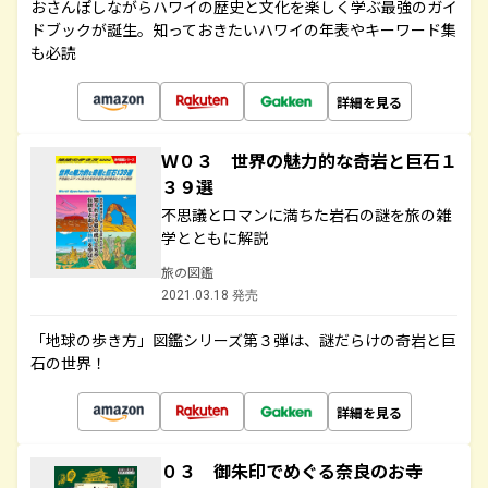
おさんぽしながらハワイの歴史と文化を楽しく学ぶ最強のガイ
ドブックが誕生。知っておきたいハワイの年表やキーワード集
も必読
詳細を見る
Ｗ０３ 世界の魅力的な奇岩と巨石１
３９選
不思議とロマンに満ちた岩石の謎を旅の雑
学とともに解説
旅の図鑑
2021.03.18 発売
「地球の歩き方」図鑑シリーズ第３弾は、謎だらけの奇岩と巨
石の世界！
詳細を見る
０３ 御朱印でめぐる奈良のお寺