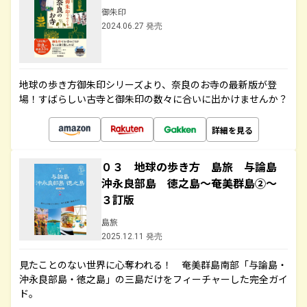
御朱印
2024.06.27 発売
地球の歩き方御朱印シリーズより、奈良のお寺の最新版が登
場！すばらしい古寺と御朱印の数々に合いに出かけませんか？
詳細を見る
０３ 地球の歩き方 島旅 与論島
沖永良部島 徳之島～奄美群島②～
３訂版
島旅
2025.12.11 発売
見たことのない世界に心奪われる！ 奄美群島南部「与論島・
沖永良部島・徳之島」の三島だけをフィーチャーした完全ガイ
ド。