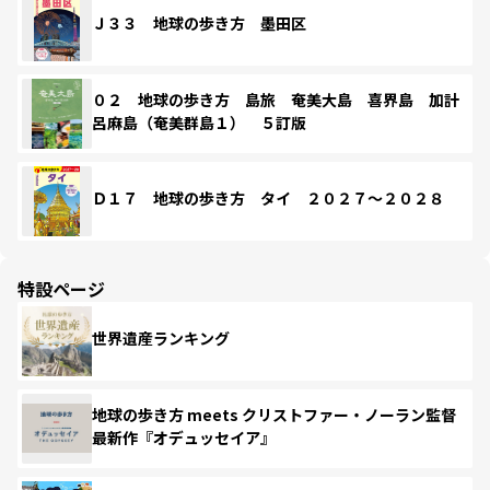
Ｊ３３ 地球の歩き方 墨田区
０２ 地球の歩き方 島旅 奄美大島 喜界島 加計
呂麻島（奄美群島１） ５訂版
Ｄ１７ 地球の歩き方 タイ ２０２７～２０２８
特設ページ
世界遺産ランキング
地球の歩き方 meets クリストファー・ノーラン監督
最新作『オデュッセイア』