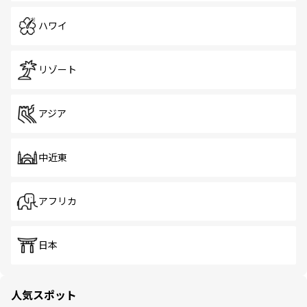
ハワイ
リゾート
アジア
中近東
アフリカ
日本
人気スポット