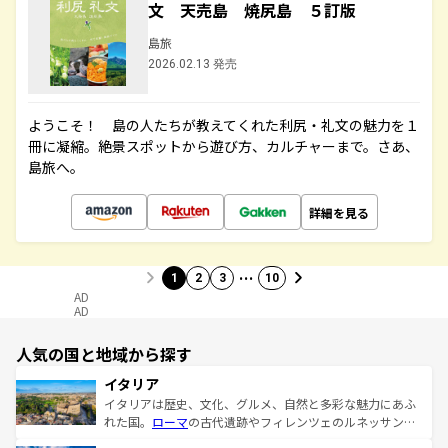
文 天売島 焼尻島 ５訂版
島旅
2026.02.13 発売
ようこそ！ 島の人たちが教えてくれた利尻・礼文の魅力を１
冊に凝縮。絶景スポットから遊び方、カルチャーまで。さあ、
島旅へ。
詳細を見る
…
1
2
3
10
AD
AD
人気の国と地域から探す
イタリア
イタリアは歴史、文化、グルメ、自然と多彩な魅力にあふ
れた国。
ローマ
の古代遺跡やフィレンツェのルネッサンス
美術、ヴェネツィアの運河など、歴史あるスポットはもち