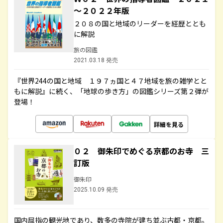
～２０２２年版
２０８の国と地域のリーダーを経歴ととも
に解説
旅の図鑑
2021.03.18 発売
『世界244の国と地域 １９７ヵ国と４７地域を旅の雑学とと
もに解説』に続く、「地球の歩き方」の図鑑シリーズ第２弾が
登場！
詳細を見る
０２ 御朱印でめぐる京都のお寺 三
訂版
御朱印
2025.10.09 発売
国内屈指の観光地であり、数多の寺院が建ち並ぶ古都・京都。