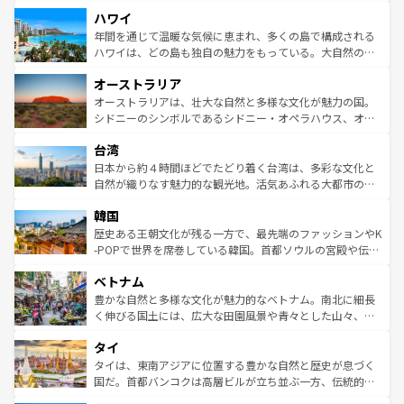
者向けの交通パス提供のサービスもあり、うまく活用すれ
場所ごとに異なる風景と体験が待っている。ニューヨーク
ハワイ
ば市内交通費無料で観光を楽しむこともできる。 なお、新
のような巨大都市は、観光、ショッピング、エンターテイ
着のスイス情報は
コンテンツ一覧
を参照してほしい。
ンメントが詰まった刺激的なスポットだ。一方、アメリカ
年間を通じて温暖な気候に恵まれ、多くの島で構成される
西部には大自然が広がり、グランドキャニオンやイエロー
ハワイは、どの島も独自の魅力をもっている。大自然の神
ストーン国立公園といった絶景が堪能できる。さらに、南
秘を感じたいなら、火山が生み出した壮大な景観を誇るハ
オーストラリア
部のニューオーリンズでは、音楽と美食が融合した独特の
ワイ島は見逃せない。また、定番の観光地といえばオアフ
文化が魅力。旅行者はアメリカの各地域で異なる魅力を楽
島だが、静かな自然を求めるならマウイ島やカウアイ島が
オーストラリアは、壮大な自然と多様な文化が魅力の国。
しみながら、その多様性と豊かな歴史を感じることができ
おすすめ。エメラルドグリーンに輝く海をはじめ、豊かな
シドニーのシンボルであるシドニー・オペラハウス、オー
るだろう。車でのロードトリップや列車の旅も、アメリカ
文化や歴史が息づいている。「アロハスピリット」と呼ば
ストラリア東海岸北部に広がる大サンゴ礁地帯グレートバ
ならではの贅沢な旅のスタイルだ。 なお、新着のアメリカ
台湾
れるおもてなしの心で訪れる人々を迎えてくれるハワイの
リアリーフや大陸中央部にそびえるウルル（エアーズロッ
情報は
コンテンツ一覧
を参照してほしい。
人々、おいしいローカルフードやハワイアンミュージッ
ク）、タスマニアの美しい原生林やケアンズの熱帯雨林な
日本から約４時間ほどでたどり着く台湾は、多彩な文化と
ク、伝統的なフラダンスなど、すべてがハワイの魅力を彩
ど、見どころがたくさん。また、カフェやワイン、オージ
自然が織りなす魅力的な観光地。活気あふれる大都市の台
っている。訪れるたびに新しい発見と感動が待っているハ
ービーフなどの食文化も豊かで、美味しいものであふれて
北やノスタルジックな町並みが人気な九份（ジォウフェ
ワイを、存分に味わってほしい。 なお、新着のハワイ情報
韓国
いる。アクティビティも充実しており、サーフィンやダイ
ン）、静ひつな山岳地帯である台湾東部など、都市の喧騒
は
コンテンツ一覧
を参照してほしい。
ビング、ハイキングなど、アウトドア好きにはたまらな
と山間の静けさが共存しており、訪れる人に新しい発見と
歴史ある王朝文化が残る一方で、最先端のファッションやK
い。オーストラリアの多彩な魅力を存分に味わいつくそ
驚きをもたらしてくれる。また、奥深い台湾の食文化も魅
-POPで世界を席巻している韓国。首都ソウルの宮殿や伝統
う。 なお、新着のオーストラリア情報は
コンテンツ一覧
を
力で、夜市などの屋台グルメから高級料理、ヘルシーで美
家屋が並ぶエリアでは韓国の歴史と文化に浸ることがで
参照してほしい。
ベトナム
容にもいいと評判のスイーツなど、バラエティ豊かな料理
き、地方に足を延ばせば四季折々の自然美を楽しむことが
が味わえる。 なお、新着の台湾情報は
コンテンツ一覧
を参
できる。そして、キムチや焼肉、絶品のストリートフード
豊かな自然と多様な文化が魅力的なベトナム。南北に細長
照してほしい。
まで、さまざまな韓国料理が待っている。夜には、韓国な
く伸びる国土には、広大な田園風景や青々とした山々、世
らではのナイトライフも堪能できる。あたたかいホスピタ
界遺産に登録された壮大な自然景観が点在し、都市部では
タイ
リティに包まれながら、韓国の多彩な魅力を心ゆくまで味
急速な発展と共に伝統が息づく。ハノイの古い町並みやホ
わってみてほしい。 なお、新着の韓国情報は
コンテンツ一
ーチミン市のフランス統治時代の建物も、独特の雰囲気を
タイは、東南アジアに位置する豊かな自然と歴史が息づく
覧
を参照してほしい。
醸し出している。また、バラエティの豊かさとおいしさで
国だ。首都バンコクは高層ビルが立ち並ぶ一方、伝統的な
世界中の食通を魅了してやまないベトナム料理も魅力のひ
寺院や市場がいたるところに点在し、古きよき文化と現代