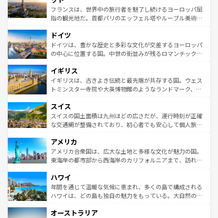
しい。
る。首都マドリードの洗練された雰囲気や、バルセロナの
フランスは、世界中の旅行者を魅了し続けるヨーロッパ屈
アートに溢れた街角から、地方では古代ローマ遺跡や中世
指の観光地だ。首都パリのエッフェル塔やルーブル美術館
の城塞都市、穏やかなビーチリゾートまで多彩な表情を見
といった象徴的なスポットから、田舎町の古風な美しさま
せる。地方によって風土や気候が異なるスペインはその個
ドイツ
で、幅広い魅力が詰まっている。華麗な宮殿、歴史的な大
性で訪れる人を魅了する。 なお、新着のスペイン情報は
コ
聖堂、美しいビーチ、そして豊かな自然が、訪れる者を心
ドイツは、豊かな歴史と多彩な文化が交差するヨーロッパ
ンテンツ一覧
を参照してほしい。
から魅了する。また、フランスは美食の国としても知ら
の中心に位置する国。中世の街並みが残るロマンチック街
れ、フランス料理はユネスコ無形文化遺産にも登録されて
道から、未来を先取りするようなモダンな都市まで多様な
イギリス
いる。シャンパンの発祥地であるランス、プロヴァンスの
顔を持つこの国は、どこを歩いても飽きることがない。ベ
香り高いラベンダー畑など、多彩な楽しみ方が可能だ。さ
ルリンの文化的活気、バイエルン州のアルプスの絶景、そ
イギリスは、古きよき伝統と最先端が共存する国。ウェス
らに、パリ以外の地域にも魅力が溢れており、どの街角に
してライン川沿いのワイン畑といった風景は必見。ビール
トミンスター寺院や大英博物館のようなランドマーク、歴
も豊かな歴史と文化が息づいている。パリ以外の個性あふ
とソーセージを味わいながら地元の人と過ごす楽しい時間
史ある大学都市、美しい丘陵地帯や牧歌的な風景など、エ
れる地方に足を運ぶとそれぞれで全く異なる文化を体験で
スイス
は、お酒好きな人にはぜひ体験してほしい。 なお、新着の
リアごとに異なる魅力がある。また、優雅なアフタヌーン
きるだろう。 なお、新着のフランス情報は
コンテンツ一覧
ドイツ情報は
コンテンツ一覧
を参照してほしい。
ティー、ビール好きにはたまらない英国パブ、サッカー観
スイスの国土面積は九州ほどの広さだが、運行時刻が正確
を参照してほしい。
戦など、本場だからこそできる体験も豊富。イギリスを旅
な交通網が整備されており、初心者でも安心して個人旅行
して楽しみつくそう。 なお、新着のイギリス情報は
コンテ
を楽しめる。日本同様に時刻表どおりの旅が可能だ。中世
アメリカ
ンツ一覧
を参照してほしい。
の建物がそのまま残る町や、スイスならではのユニークな
博物館もあり、アルプス観光だけでなく町歩きも満喫する
アメリカ合衆国は、広大な土地と多様な文化が魅力の国。
ことができる。国民の所得が高いため物価も高いが、旅行
東海岸の都市部から西海岸のカリフォルニアまで、訪れる
者向けの交通パス提供のサービスもあり、うまく活用すれ
場所ごとに異なる風景と体験が待っている。ニューヨーク
ハワイ
ば市内交通費無料で観光を楽しむこともできる。 なお、新
のような巨大都市は、観光、ショッピング、エンターテイ
着のスイス情報は
コンテンツ一覧
を参照してほしい。
ンメントが詰まった刺激的なスポットだ。一方、アメリカ
年間を通じて温暖な気候に恵まれ、多くの島で構成される
西部には大自然が広がり、グランドキャニオンやイエロー
ハワイは、どの島も独自の魅力をもっている。大自然の神
ストーン国立公園といった絶景が堪能できる。さらに、南
秘を感じたいなら、火山が生み出した壮大な景観を誇るハ
オーストラリア
部のニューオーリンズでは、音楽と美食が融合した独特の
ワイ島は見逃せない。また、定番の観光地といえばオアフ