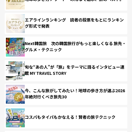
エアラインランキング 読者の投票をもとにランキン
グ形式で発表
Next韓国旅 次の韓国旅行がもっと楽しくなる 旅先・
グルメ・テクニック
旬な“あの人”が「旅」をテーマに語るインタビュー連
載 MY TRAVEL STORY
今、こんな旅がしてみたい！地球の歩き方が選ぶ2026
年絶対行くべき旅先30
コスパもタイパもかなえる！賢者の旅テクニック