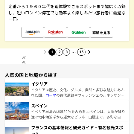
定番から１９６０年代を追体験できるスポットまで幅広く収録
し、短いロンドン滞在でも効率よく楽しみたい旅行者に最適な
一冊。
詳細を見る
…
1
2
3
15
AD
AD
人気の国と地域から探す
イタリア
イタリアは歴史、文化、グルメ、自然と多彩な魅力にあふ
れた国。
ローマ
の古代遺跡やフィレンツェのルネッサンス
美術、ヴェネツィアの運河など、歴史あるスポットはもち
スペイン
ろん、トスカーナの美しい田園風景やアマルフィ海岸の絶
景など、自然景観も見逃せない。観光の合間には、本場の
イベリア半島のほぼ80％を占めるスペインは、太陽が降り
ピザやパスタなど、絶品のイタリア料理を堪能することも
注ぐ地中海沿岸から雄大なピレネー山脈まで、多彩な自然
できる。朝目覚めてから夜眠るまで、すべての瞬間を楽し
と文化が詰まったヨーロッパ屈指の旅行先だ。多様な地域
フランスの基本情報と観光ガイド・有名観光スポ
ませてくれるイタリアで、忘れられない旅をしてみよう！
文化が根付くこの国では、情熱的なフラメンコ、熱気あふ
なお、新着のイタリア情報は
コンテンツ一覧
を参照してほ
れる闘牛、そして美味しいタパスが生活の一部となってい
ット