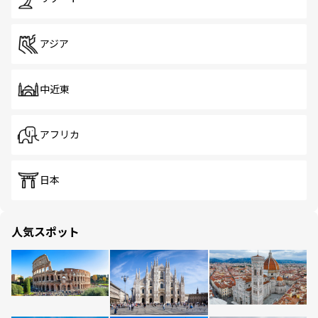
アジア
中近東
アフリカ
日本
人気スポット