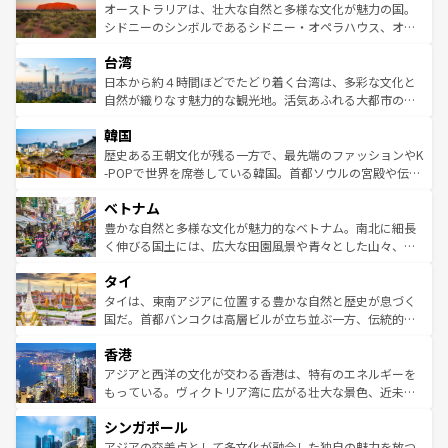
文化が魅力。旅行者はアメリカの各地域で異なる魅力を楽
島だが、静かな自然を求めるならマウイ島やカウアイ島が
オーストラリアは、壮大な自然と多様な文化が魅力の国。
しみながら、その多様性と豊かな歴史を感じることができ
おすすめ。エメラルドグリーンに輝く海をはじめ、豊かな
シドニーのシンボルであるシドニー・オペラハウス、オー
るだろう。車でのロードトリップや列車の旅も、アメリカ
文化や歴史が息づいている。「アロハスピリット」と呼ば
ストラリア東海岸北部に広がる大サンゴ礁地帯グレートバ
ならではの贅沢な旅のスタイルだ。 なお、新着のアメリカ
台湾
れるおもてなしの心で訪れる人々を迎えてくれるハワイの
リアリーフや大陸中央部にそびえるウルル（エアーズロッ
情報は
コンテンツ一覧
を参照してほしい。
人々、おいしいローカルフードやハワイアンミュージッ
ク）、タスマニアの美しい原生林やケアンズの熱帯雨林な
日本から約４時間ほどでたどり着く台湾は、多彩な文化と
ク、伝統的なフラダンスなど、すべてがハワイの魅力を彩
ど、見どころがたくさん。また、カフェやワイン、オージ
自然が織りなす魅力的な観光地。活気あふれる大都市の台
っている。訪れるたびに新しい発見と感動が待っているハ
ービーフなどの食文化も豊かで、美味しいものであふれて
北やノスタルジックな町並みが人気な九份（ジォウフェ
ワイを、存分に味わってほしい。 なお、新着のハワイ情報
韓国
いる。アクティビティも充実しており、サーフィンやダイ
ン）、静ひつな山岳地帯である台湾東部など、都市の喧騒
は
コンテンツ一覧
を参照してほしい。
ビング、ハイキングなど、アウトドア好きにはたまらな
と山間の静けさが共存しており、訪れる人に新しい発見と
歴史ある王朝文化が残る一方で、最先端のファッションやK
い。オーストラリアの多彩な魅力を存分に味わいつくそ
驚きをもたらしてくれる。また、奥深い台湾の食文化も魅
-POPで世界を席巻している韓国。首都ソウルの宮殿や伝統
う。 なお、新着のオーストラリア情報は
コンテンツ一覧
を
力で、夜市などの屋台グルメから高級料理、ヘルシーで美
家屋が並ぶエリアでは韓国の歴史と文化に浸ることがで
参照してほしい。
ベトナム
容にもいいと評判のスイーツなど、バラエティ豊かな料理
き、地方に足を延ばせば四季折々の自然美を楽しむことが
が味わえる。 なお、新着の台湾情報は
コンテンツ一覧
を参
できる。そして、キムチや焼肉、絶品のストリートフード
豊かな自然と多様な文化が魅力的なベトナム。南北に細長
照してほしい。
まで、さまざまな韓国料理が待っている。夜には、韓国な
く伸びる国土には、広大な田園風景や青々とした山々、世
らではのナイトライフも堪能できる。あたたかいホスピタ
界遺産に登録された壮大な自然景観が点在し、都市部では
タイ
リティに包まれながら、韓国の多彩な魅力を心ゆくまで味
急速な発展と共に伝統が息づく。ハノイの古い町並みやホ
わってみてほしい。 なお、新着の韓国情報は
コンテンツ一
ーチミン市のフランス統治時代の建物も、独特の雰囲気を
タイは、東南アジアに位置する豊かな自然と歴史が息づく
覧
を参照してほしい。
醸し出している。また、バラエティの豊かさとおいしさで
国だ。首都バンコクは高層ビルが立ち並ぶ一方、伝統的な
世界中の食通を魅了してやまないベトナム料理も魅力のひ
寺院や市場がいたるところに点在し、古きよき文化と現代
香港
とつ。フォーやバインミー、ベトナムコーヒーなどは、ぜ
の活気が交差している。北部ではチェンマイなどの山岳地
ひ現地で味わいたい。どの地域を訪れてもあたたかい人々
帯で自然と触れ合い、南部ではプーケットやクラビの美し
アジアと西洋の文化が交わる香港は、特有のエネルギーを
が旅行者を迎えてくれるので、きっと忘れられない旅にな
いビーチでリゾート気分を楽しむことができる。タイ料理
もっている。ヴィクトリア湾に広がる壮大な景色、近未来
るはずだ。 なお、新着のベトナム情報は
コンテンツ一覧
を
は世界的に有名で、屋台から高級レストランまで味覚を刺
的なアートスポット、そして歴史と現代が融合した町並
参照してほしい。
シンガポール
激する。気候は一年中温暖で、どの季節にも異なる楽しみ
み、どこを訪れても感動するはず。観光スポットが密集し
が待っている。親しみやすいタイの人々、仏教を中心とし
ており、効率よく見どころを回れるのも魅力。息をのむよ
アジアの交差点として多文化が融合した独自の魅力を放つ