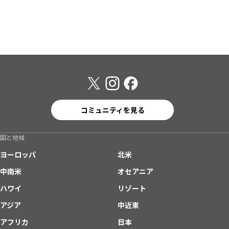
コミュニティを見る
国と地域
ヨーロッパ
北米
中南米
オセアニア
ハワイ
リゾート
アジア
中近東
アフリカ
日本