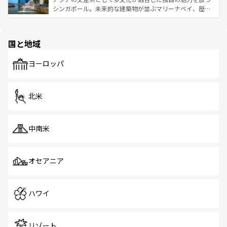
た文化、そして多様な観光資源が、訪れる旅人を魅了し続
うな絶景から文化的な体験まで、香港を存分に楽しみ尽く
シンガポール。未来的な建築物が並ぶマリーナベイ、歴史
ける。 なお、新着のタイ情報は
コンテンツ一覧
を参照して
そう。 なお、新着の香港情報は
コンテンツ一覧
を参照して
と伝統を感じられるエスニックタウン、多数の緑豊かな公
ほしい。
ほしい。
園や自然保護区など、自然が調和した近代的な景観と文化
の多様性あふれるカラフルな町は、どこを歩いても新しい
国と地域
発見がある。さらに、治安のよさや充実した公共交通機関
も、旅行者にとっては魅力的なポイント。グルメも豊富
で、ホーカーズは地元の風情を楽しめる外せないスポット
ヨーロッパ
だ。訪れる人を飽きさせないシンガポールで、多様な魅力
を体感しよう。 なお、新着のシンガポール情報は
コンテン
ツ一覧
を参照してほしい。
北米
中南米
オセアニア
ハワイ
リゾート