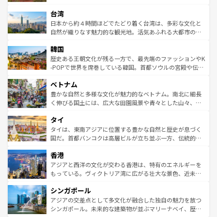
るだろう。車でのロードトリップや列車の旅も、アメリカ
文化や歴史が息づいている。「アロハスピリット」と呼ば
ストラリア東海岸北部に広がる大サンゴ礁地帯グレートバ
ならではの贅沢な旅のスタイルだ。 なお、新着のアメリカ
台湾
れるおもてなしの心で訪れる人々を迎えてくれるハワイの
リアリーフや大陸中央部にそびえるウルル（エアーズロッ
情報は
コンテンツ一覧
を参照してほしい。
人々、おいしいローカルフードやハワイアンミュージッ
ク）、タスマニアの美しい原生林やケアンズの熱帯雨林な
日本から約４時間ほどでたどり着く台湾は、多彩な文化と
ク、伝統的なフラダンスなど、すべてがハワイの魅力を彩
ど、見どころがたくさん。また、カフェやワイン、オージ
自然が織りなす魅力的な観光地。活気あふれる大都市の台
っている。訪れるたびに新しい発見と感動が待っているハ
ービーフなどの食文化も豊かで、美味しいものであふれて
北やノスタルジックな町並みが人気な九份（ジォウフェ
ワイを、存分に味わってほしい。 なお、新着のハワイ情報
韓国
いる。アクティビティも充実しており、サーフィンやダイ
ン）、静ひつな山岳地帯である台湾東部など、都市の喧騒
は
コンテンツ一覧
を参照してほしい。
ビング、ハイキングなど、アウトドア好きにはたまらな
と山間の静けさが共存しており、訪れる人に新しい発見と
歴史ある王朝文化が残る一方で、最先端のファッションやK
い。オーストラリアの多彩な魅力を存分に味わいつくそ
驚きをもたらしてくれる。また、奥深い台湾の食文化も魅
-POPで世界を席巻している韓国。首都ソウルの宮殿や伝統
う。 なお、新着のオーストラリア情報は
コンテンツ一覧
を
力で、夜市などの屋台グルメから高級料理、ヘルシーで美
家屋が並ぶエリアでは韓国の歴史と文化に浸ることがで
参照してほしい。
ベトナム
容にもいいと評判のスイーツなど、バラエティ豊かな料理
き、地方に足を延ばせば四季折々の自然美を楽しむことが
が味わえる。 なお、新着の台湾情報は
コンテンツ一覧
を参
できる。そして、キムチや焼肉、絶品のストリートフード
豊かな自然と多様な文化が魅力的なベトナム。南北に細長
照してほしい。
まで、さまざまな韓国料理が待っている。夜には、韓国な
く伸びる国土には、広大な田園風景や青々とした山々、世
らではのナイトライフも堪能できる。あたたかいホスピタ
界遺産に登録された壮大な自然景観が点在し、都市部では
タイ
リティに包まれながら、韓国の多彩な魅力を心ゆくまで味
急速な発展と共に伝統が息づく。ハノイの古い町並みやホ
わってみてほしい。 なお、新着の韓国情報は
コンテンツ一
ーチミン市のフランス統治時代の建物も、独特の雰囲気を
タイは、東南アジアに位置する豊かな自然と歴史が息づく
覧
を参照してほしい。
醸し出している。また、バラエティの豊かさとおいしさで
国だ。首都バンコクは高層ビルが立ち並ぶ一方、伝統的な
世界中の食通を魅了してやまないベトナム料理も魅力のひ
寺院や市場がいたるところに点在し、古きよき文化と現代
香港
とつ。フォーやバインミー、ベトナムコーヒーなどは、ぜ
の活気が交差している。北部ではチェンマイなどの山岳地
ひ現地で味わいたい。どの地域を訪れてもあたたかい人々
帯で自然と触れ合い、南部ではプーケットやクラビの美し
アジアと西洋の文化が交わる香港は、特有のエネルギーを
が旅行者を迎えてくれるので、きっと忘れられない旅にな
いビーチでリゾート気分を楽しむことができる。タイ料理
もっている。ヴィクトリア湾に広がる壮大な景色、近未来
るはずだ。 なお、新着のベトナム情報は
コンテンツ一覧
を
は世界的に有名で、屋台から高級レストランまで味覚を刺
的なアートスポット、そして歴史と現代が融合した町並
参照してほしい。
シンガポール
激する。気候は一年中温暖で、どの季節にも異なる楽しみ
み、どこを訪れても感動するはず。観光スポットが密集し
が待っている。親しみやすいタイの人々、仏教を中心とし
ており、効率よく見どころを回れるのも魅力。息をのむよ
アジアの交差点として多文化が融合した独自の魅力を放つ
た文化、そして多様な観光資源が、訪れる旅人を魅了し続
うな絶景から文化的な体験まで、香港を存分に楽しみ尽く
シンガポール。未来的な建築物が並ぶマリーナベイ、歴史
ける。 なお、新着のタイ情報は
コンテンツ一覧
を参照して
そう。 なお、新着の香港情報は
コンテンツ一覧
を参照して