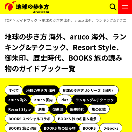
TOP
ガイドブック
地球の歩き方 海外、aruco 海外、ランキング&テクニック、
地球の歩き方 海外、aruco 海外、ラン
キング&テクニック、Resort Style、
御朱印、歴史時代、BOOKS 旅の読み
物のガイドブック一覧
すべて
地球の歩き方 海外
地球の歩き方 Jシリーズ（国内）
aruco 海外
aruco 国内
Plat
ランキング&テクニック
Resort Style
島旅
御朱印
歴史時代
旅の図鑑
BOOKS スペシャルコラボ
BOOKS 旅の名言＆絶景
BOOKS 旅と健康
BOOKS 旅の読み物
BOOKS
D-Books