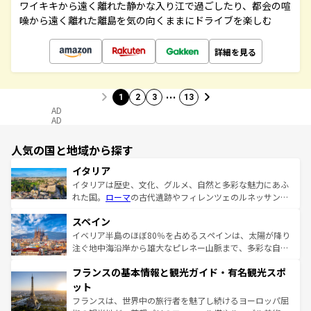
ワイキキから遠く離れた静かな入り江で過ごしたり、都会の喧
噪から遠く離れた離島を気の向くままにドライブを楽しむ
詳細を見る
…
1
2
3
13
AD
AD
人気の国と地域から探す
イタリア
イタリアは歴史、文化、グルメ、自然と多彩な魅力にあふ
れた国。
ローマ
の古代遺跡やフィレンツェのルネッサンス
美術、ヴェネツィアの運河など、歴史あるスポットはもち
スペイン
ろん、トスカーナの美しい田園風景やアマルフィ海岸の絶
景など、自然景観も見逃せない。観光の合間には、本場の
イベリア半島のほぼ80％を占めるスペインは、太陽が降り
ピザやパスタなど、絶品のイタリア料理を堪能することも
注ぐ地中海沿岸から雄大なピレネー山脈まで、多彩な自然
できる。朝目覚めてから夜眠るまで、すべての瞬間を楽し
と文化が詰まったヨーロッパ屈指の旅行先だ。多様な地域
フランスの基本情報と観光ガイド・有名観光スポ
ませてくれるイタリアで、忘れられない旅をしてみよう！
文化が根付くこの国では、情熱的なフラメンコ、熱気あふ
なお、新着のイタリア情報は
コンテンツ一覧
を参照してほ
れる闘牛、そして美味しいタパスが生活の一部となってい
ット
しい。
る。首都マドリードの洗練された雰囲気や、バルセロナの
フランスは、世界中の旅行者を魅了し続けるヨーロッパ屈
アートに溢れた街角から、地方では古代ローマ遺跡や中世