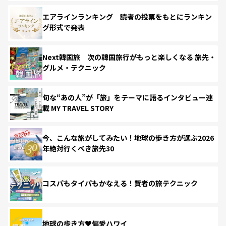
エアラインランキング 読者の投票をもとにランキン
グ形式で発表
Next韓国旅 次の韓国旅行がもっと楽しくなる 旅先・
グルメ・テクニック
旬な“あの人”が「旅」をテーマに語るインタビュー連
載 MY TRAVEL STORY
今、こんな旅がしてみたい！地球の歩き方が選ぶ2026
年絶対行くべき旅先30
コスパもタイパもかなえる！賢者の旅テクニック
地球の歩き方♥偏愛ハワイ