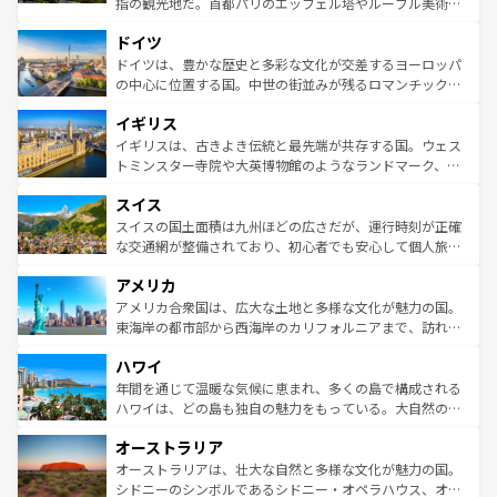
指の観光地だ。首都パリのエッフェル塔やルーブル美術館
の城塞都市、穏やかなビーチリゾートまで多彩な表情を見
といった象徴的なスポットから、田舎町の古風な美しさま
せる。地方によって風土や気候が異なるスペインはその個
ドイツ
で、幅広い魅力が詰まっている。華麗な宮殿、歴史的な大
性で訪れる人を魅了する。 なお、新着のスペイン情報は
コ
聖堂、美しいビーチ、そして豊かな自然が、訪れる者を心
ドイツは、豊かな歴史と多彩な文化が交差するヨーロッパ
ンテンツ一覧
を参照してほしい。
から魅了する。また、フランスは美食の国としても知ら
の中心に位置する国。中世の街並みが残るロマンチック街
れ、フランス料理はユネスコ無形文化遺産にも登録されて
道から、未来を先取りするようなモダンな都市まで多様な
イギリス
いる。シャンパンの発祥地であるランス、プロヴァンスの
顔を持つこの国は、どこを歩いても飽きることがない。ベ
香り高いラベンダー畑など、多彩な楽しみ方が可能だ。さ
ルリンの文化的活気、バイエルン州のアルプスの絶景、そ
イギリスは、古きよき伝統と最先端が共存する国。ウェス
らに、パリ以外の地域にも魅力が溢れており、どの街角に
してライン川沿いのワイン畑といった風景は必見。ビール
トミンスター寺院や大英博物館のようなランドマーク、歴
も豊かな歴史と文化が息づいている。パリ以外の個性あふ
とソーセージを味わいながら地元の人と過ごす楽しい時間
史ある大学都市、美しい丘陵地帯や牧歌的な風景など、エ
れる地方に足を運ぶとそれぞれで全く異なる文化を体験で
スイス
は、お酒好きな人にはぜひ体験してほしい。 なお、新着の
リアごとに異なる魅力がある。また、優雅なアフタヌーン
きるだろう。 なお、新着のフランス情報は
コンテンツ一覧
ドイツ情報は
コンテンツ一覧
を参照してほしい。
ティー、ビール好きにはたまらない英国パブ、サッカー観
スイスの国土面積は九州ほどの広さだが、運行時刻が正確
を参照してほしい。
戦など、本場だからこそできる体験も豊富。イギリスを旅
な交通網が整備されており、初心者でも安心して個人旅行
して楽しみつくそう。 なお、新着のイギリス情報は
コンテ
を楽しめる。日本同様に時刻表どおりの旅が可能だ。中世
アメリカ
ンツ一覧
を参照してほしい。
の建物がそのまま残る町や、スイスならではのユニークな
博物館もあり、アルプス観光だけでなく町歩きも満喫する
アメリカ合衆国は、広大な土地と多様な文化が魅力の国。
ことができる。国民の所得が高いため物価も高いが、旅行
東海岸の都市部から西海岸のカリフォルニアまで、訪れる
者向けの交通パス提供のサービスもあり、うまく活用すれ
場所ごとに異なる風景と体験が待っている。ニューヨーク
ハワイ
ば市内交通費無料で観光を楽しむこともできる。 なお、新
のような巨大都市は、観光、ショッピング、エンターテイ
着のスイス情報は
コンテンツ一覧
を参照してほしい。
ンメントが詰まった刺激的なスポットだ。一方、アメリカ
年間を通じて温暖な気候に恵まれ、多くの島で構成される
西部には大自然が広がり、グランドキャニオンやイエロー
ハワイは、どの島も独自の魅力をもっている。大自然の神
ストーン国立公園といった絶景が堪能できる。さらに、南
秘を感じたいなら、火山が生み出した壮大な景観を誇るハ
オーストラリア
部のニューオーリンズでは、音楽と美食が融合した独特の
ワイ島は見逃せない。また、定番の観光地といえばオアフ
文化が魅力。旅行者はアメリカの各地域で異なる魅力を楽
島だが、静かな自然を求めるならマウイ島やカウアイ島が
オーストラリアは、壮大な自然と多様な文化が魅力の国。
しみながら、その多様性と豊かな歴史を感じることができ
おすすめ。エメラルドグリーンに輝く海をはじめ、豊かな
シドニーのシンボルであるシドニー・オペラハウス、オー