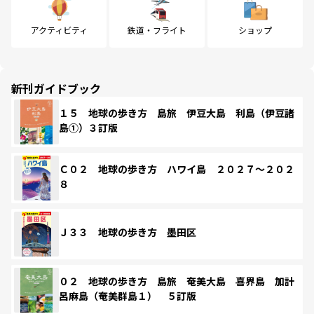
アクティビティ
鉄道・フライト
ショップ
新刊ガイドブック
１５ 地球の歩き方 島旅 伊豆大島 利島（伊豆諸
島①）３訂版
Ｃ０２ 地球の歩き方 ハワイ島 ２０２７～２０２
８
Ｊ３３ 地球の歩き方 墨田区
０２ 地球の歩き方 島旅 奄美大島 喜界島 加計
呂麻島（奄美群島１） ５訂版