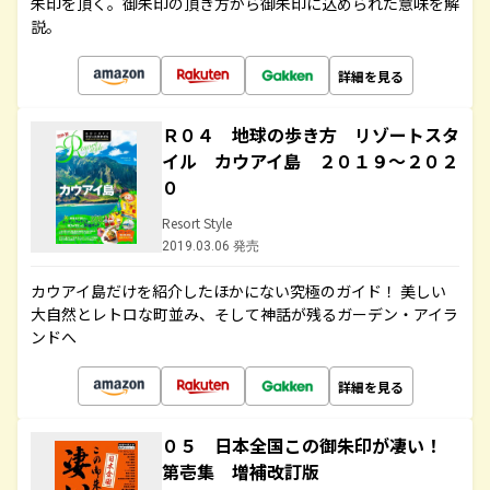
朱印を頂く。御朱印の頂き方から御朱印に込められた意味を解
説。
詳細を見る
Ｒ０４ 地球の歩き方 リゾートスタ
イル カウアイ島 ２０１９～２０２
０
Resort Style
2019.03.06 発売
カウアイ島だけを紹介したほかにない究極のガイド！ 美しい
大自然とレトロな町並み、そして神話が残るガーデン・アイラ
ンドへ
詳細を見る
０５ 日本全国この御朱印が凄い！
第壱集 増補改訂版