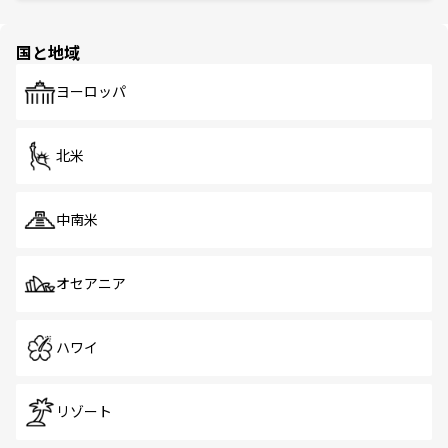
と伝統を感じられるエスニックタウン、多数の緑豊かな公
ほしい。
ほしい。
園や自然保護区など、自然が調和した近代的な景観と文化
の多様性あふれるカラフルな町は、どこを歩いても新しい
国と地域
発見がある。さらに、治安のよさや充実した公共交通機関
も、旅行者にとっては魅力的なポイント。グルメも豊富
で、ホーカーズは地元の風情を楽しめる外せないスポット
ヨーロッパ
だ。訪れる人を飽きさせないシンガポールで、多様な魅力
を体感しよう。 なお、新着のシンガポール情報は
コンテン
ツ一覧
を参照してほしい。
北米
中南米
オセアニア
ハワイ
リゾート