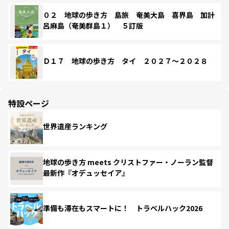
０２ 地球の歩き方 島旅 奄美大島 喜界島 加計
呂麻島（奄美群島１） ５訂版
Ｄ１７ 地球の歩き方 タイ ２０２７～２０２８
特設ページ
世界遺産ランキング
地球の歩き方 meets クリストファー・ノーラン監督
最新作『オデュッセイア』
準備も滞在もスマートに！ トラベルハック2026