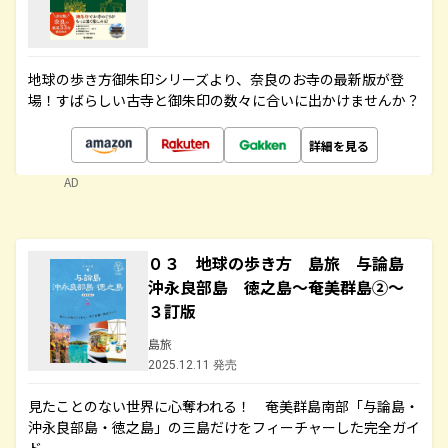
地球の歩き方御朱印シリーズより、奈良のお寺の最新版が登
場！すばらしい古寺と御朱印の数々に合いに出かけませんか？
詳細を見る
AD
０３ 地球の歩き方 島旅 与論島
沖永良部島 徳之島～奄美群島②～
３訂版
島旅
2025.12.11 発売
見たことのない世界に心奪われる！ 奄美群島南部「与論島・
沖永良部島・徳之島」の三島だけをフィーチャーした完全ガイ