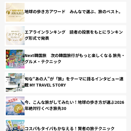
地球の歩き方アワード みんなで選ぶ、旅のベスト。
エアラインランキング 読者の投票をもとにランキン
グ形式で発表
Next韓国旅 次の韓国旅行がもっと楽しくなる 旅先・
グルメ・テクニック
旬な“あの人”が「旅」をテーマに語るインタビュー連
載 MY TRAVEL STORY
今、こんな旅がしてみたい！地球の歩き方が選ぶ2026
年絶対行くべき旅先30
コスパもタイパもかなえる！賢者の旅テクニック