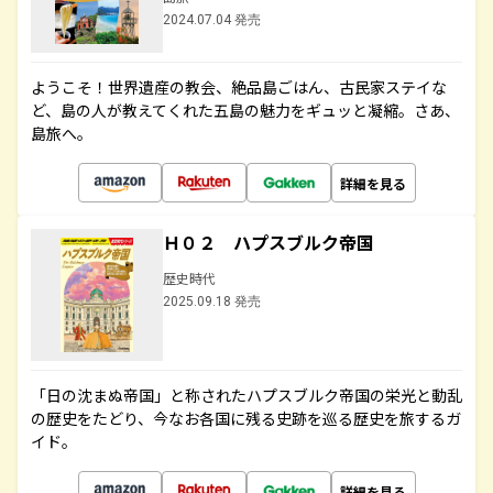
2024.07.04 発売
ようこそ！世界遺産の教会、絶品島ごはん、古民家ステイな
ど、島の人が教えてくれた五島の魅力をギュッと凝縮。さあ、
島旅へ。
詳細を見る
Ｈ０２ ハプスブルク帝国
歴史時代
2025.09.18 発売
「日の沈まぬ帝国」と称されたハプスブルク帝国の栄光と動乱
の歴史をたどり、今なお各国に残る史跡を巡る歴史を旅するガ
イド。
詳細を見る