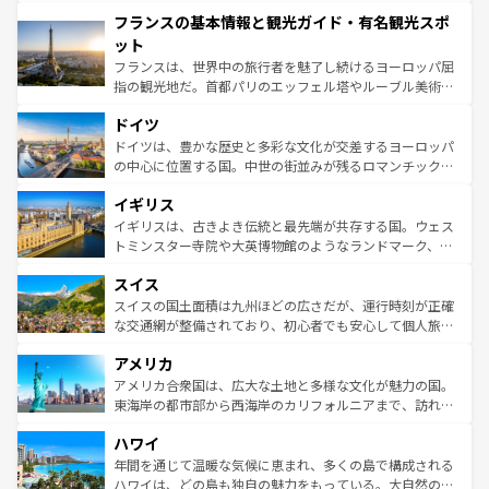
できる。朝目覚めてから夜眠るまで、すべての瞬間を楽し
と文化が詰まったヨーロッパ屈指の旅行先だ。多様な地域
フランスの基本情報と観光ガイド・有名観光スポ
ませてくれるイタリアで、忘れられない旅をしてみよう！
文化が根付くこの国では、情熱的なフラメンコ、熱気あふ
なお、新着のイタリア情報は
コンテンツ一覧
を参照してほ
れる闘牛、そして美味しいタパスが生活の一部となってい
ット
しい。
る。首都マドリードの洗練された雰囲気や、バルセロナの
フランスは、世界中の旅行者を魅了し続けるヨーロッパ屈
アートに溢れた街角から、地方では古代ローマ遺跡や中世
指の観光地だ。首都パリのエッフェル塔やルーブル美術館
の城塞都市、穏やかなビーチリゾートまで多彩な表情を見
といった象徴的なスポットから、田舎町の古風な美しさま
せる。地方によって風土や気候が異なるスペインはその個
ドイツ
で、幅広い魅力が詰まっている。華麗な宮殿、歴史的な大
性で訪れる人を魅了する。 なお、新着のスペイン情報は
コ
聖堂、美しいビーチ、そして豊かな自然が、訪れる者を心
ドイツは、豊かな歴史と多彩な文化が交差するヨーロッパ
ンテンツ一覧
を参照してほしい。
から魅了する。また、フランスは美食の国としても知ら
の中心に位置する国。中世の街並みが残るロマンチック街
れ、フランス料理はユネスコ無形文化遺産にも登録されて
道から、未来を先取りするようなモダンな都市まで多様な
イギリス
いる。シャンパンの発祥地であるランス、プロヴァンスの
顔を持つこの国は、どこを歩いても飽きることがない。ベ
香り高いラベンダー畑など、多彩な楽しみ方が可能だ。さ
ルリンの文化的活気、バイエルン州のアルプスの絶景、そ
イギリスは、古きよき伝統と最先端が共存する国。ウェス
らに、パリ以外の地域にも魅力が溢れており、どの街角に
してライン川沿いのワイン畑といった風景は必見。ビール
トミンスター寺院や大英博物館のようなランドマーク、歴
も豊かな歴史と文化が息づいている。パリ以外の個性あふ
とソーセージを味わいながら地元の人と過ごす楽しい時間
史ある大学都市、美しい丘陵地帯や牧歌的な風景など、エ
れる地方に足を運ぶとそれぞれで全く異なる文化を体験で
スイス
は、お酒好きな人にはぜひ体験してほしい。 なお、新着の
リアごとに異なる魅力がある。また、優雅なアフタヌーン
きるだろう。 なお、新着のフランス情報は
コンテンツ一覧
ドイツ情報は
コンテンツ一覧
を参照してほしい。
ティー、ビール好きにはたまらない英国パブ、サッカー観
スイスの国土面積は九州ほどの広さだが、運行時刻が正確
を参照してほしい。
戦など、本場だからこそできる体験も豊富。イギリスを旅
な交通網が整備されており、初心者でも安心して個人旅行
して楽しみつくそう。 なお、新着のイギリス情報は
コンテ
を楽しめる。日本同様に時刻表どおりの旅が可能だ。中世
アメリカ
ンツ一覧
を参照してほしい。
の建物がそのまま残る町や、スイスならではのユニークな
博物館もあり、アルプス観光だけでなく町歩きも満喫する
アメリカ合衆国は、広大な土地と多様な文化が魅力の国。
ことができる。国民の所得が高いため物価も高いが、旅行
東海岸の都市部から西海岸のカリフォルニアまで、訪れる
者向けの交通パス提供のサービスもあり、うまく活用すれ
場所ごとに異なる風景と体験が待っている。ニューヨーク
ハワイ
ば市内交通費無料で観光を楽しむこともできる。 なお、新
のような巨大都市は、観光、ショッピング、エンターテイ
着のスイス情報は
コンテンツ一覧
を参照してほしい。
ンメントが詰まった刺激的なスポットだ。一方、アメリカ
年間を通じて温暖な気候に恵まれ、多くの島で構成される
西部には大自然が広がり、グランドキャニオンやイエロー
ハワイは、どの島も独自の魅力をもっている。大自然の神