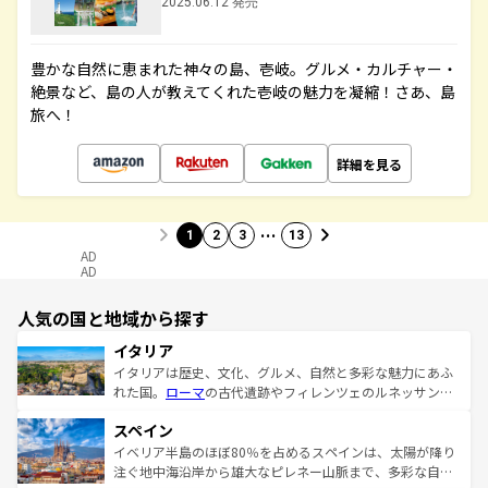
2025.06.12 発売
豊かな自然に恵まれた神々の島、壱岐。グルメ・カルチャー・
絶景など、島の人が教えてくれた壱岐の魅力を凝縮！さあ、島
旅へ！
詳細を見る
…
1
2
3
13
AD
AD
人気の国と地域から探す
イタリア
イタリアは歴史、文化、グルメ、自然と多彩な魅力にあふ
れた国。
ローマ
の古代遺跡やフィレンツェのルネッサンス
美術、ヴェネツィアの運河など、歴史あるスポットはもち
スペイン
ろん、トスカーナの美しい田園風景やアマルフィ海岸の絶
景など、自然景観も見逃せない。観光の合間には、本場の
イベリア半島のほぼ80％を占めるスペインは、太陽が降り
ピザやパスタなど、絶品のイタリア料理を堪能することも
注ぐ地中海沿岸から雄大なピレネー山脈まで、多彩な自然