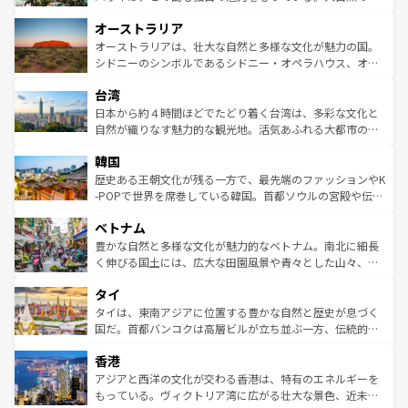
ストーン国立公園といった絶景が堪能できる。さらに、南
秘を感じたいなら、火山が生み出した壮大な景観を誇るハ
オーストラリア
部のニューオーリンズでは、音楽と美食が融合した独特の
ワイ島は見逃せない。また、定番の観光地といえばオアフ
文化が魅力。旅行者はアメリカの各地域で異なる魅力を楽
島だが、静かな自然を求めるならマウイ島やカウアイ島が
オーストラリアは、壮大な自然と多様な文化が魅力の国。
しみながら、その多様性と豊かな歴史を感じることができ
おすすめ。エメラルドグリーンに輝く海をはじめ、豊かな
シドニーのシンボルであるシドニー・オペラハウス、オー
るだろう。車でのロードトリップや列車の旅も、アメリカ
文化や歴史が息づいている。「アロハスピリット」と呼ば
ストラリア東海岸北部に広がる大サンゴ礁地帯グレートバ
ならではの贅沢な旅のスタイルだ。 なお、新着のアメリカ
台湾
れるおもてなしの心で訪れる人々を迎えてくれるハワイの
リアリーフや大陸中央部にそびえるウルル（エアーズロッ
情報は
コンテンツ一覧
を参照してほしい。
人々、おいしいローカルフードやハワイアンミュージッ
ク）、タスマニアの美しい原生林やケアンズの熱帯雨林な
日本から約４時間ほどでたどり着く台湾は、多彩な文化と
ク、伝統的なフラダンスなど、すべてがハワイの魅力を彩
ど、見どころがたくさん。また、カフェやワイン、オージ
自然が織りなす魅力的な観光地。活気あふれる大都市の台
っている。訪れるたびに新しい発見と感動が待っているハ
ービーフなどの食文化も豊かで、美味しいものであふれて
北やノスタルジックな町並みが人気な九份（ジォウフェ
ワイを、存分に味わってほしい。 なお、新着のハワイ情報
韓国
いる。アクティビティも充実しており、サーフィンやダイ
ン）、静ひつな山岳地帯である台湾東部など、都市の喧騒
は
コンテンツ一覧
を参照してほしい。
ビング、ハイキングなど、アウトドア好きにはたまらな
と山間の静けさが共存しており、訪れる人に新しい発見と
歴史ある王朝文化が残る一方で、最先端のファッションやK
い。オーストラリアの多彩な魅力を存分に味わいつくそ
驚きをもたらしてくれる。また、奥深い台湾の食文化も魅
-POPで世界を席巻している韓国。首都ソウルの宮殿や伝統
う。 なお、新着のオーストラリア情報は
コンテンツ一覧
を
力で、夜市などの屋台グルメから高級料理、ヘルシーで美
家屋が並ぶエリアでは韓国の歴史と文化に浸ることがで
参照してほしい。
ベトナム
容にもいいと評判のスイーツなど、バラエティ豊かな料理
き、地方に足を延ばせば四季折々の自然美を楽しむことが
が味わえる。 なお、新着の台湾情報は
コンテンツ一覧
を参
できる。そして、キムチや焼肉、絶品のストリートフード
豊かな自然と多様な文化が魅力的なベトナム。南北に細長
照してほしい。
まで、さまざまな韓国料理が待っている。夜には、韓国な
く伸びる国土には、広大な田園風景や青々とした山々、世
らではのナイトライフも堪能できる。あたたかいホスピタ
界遺産に登録された壮大な自然景観が点在し、都市部では
タイ
リティに包まれながら、韓国の多彩な魅力を心ゆくまで味
急速な発展と共に伝統が息づく。ハノイの古い町並みやホ
わってみてほしい。 なお、新着の韓国情報は
コンテンツ一
ーチミン市のフランス統治時代の建物も、独特の雰囲気を
タイは、東南アジアに位置する豊かな自然と歴史が息づく
覧
を参照してほしい。
醸し出している。また、バラエティの豊かさとおいしさで
国だ。首都バンコクは高層ビルが立ち並ぶ一方、伝統的な
世界中の食通を魅了してやまないベトナム料理も魅力のひ
寺院や市場がいたるところに点在し、古きよき文化と現代
香港
とつ。フォーやバインミー、ベトナムコーヒーなどは、ぜ
の活気が交差している。北部ではチェンマイなどの山岳地
ひ現地で味わいたい。どの地域を訪れてもあたたかい人々
帯で自然と触れ合い、南部ではプーケットやクラビの美し
アジアと西洋の文化が交わる香港は、特有のエネルギーを
が旅行者を迎えてくれるので、きっと忘れられない旅にな
いビーチでリゾート気分を楽しむことができる。タイ料理
もっている。ヴィクトリア湾に広がる壮大な景色、近未来