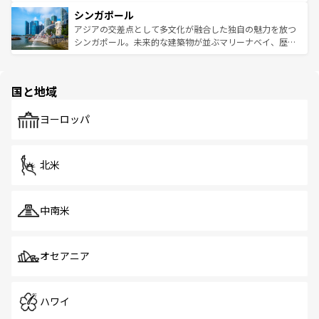
るはずだ。 なお、新着のベトナム情報は
コンテンツ一覧
を
は世界的に有名で、屋台から高級レストランまで味覚を刺
的なアートスポット、そして歴史と現代が融合した町並
参照してほしい。
シンガポール
激する。気候は一年中温暖で、どの季節にも異なる楽しみ
み、どこを訪れても感動するはず。観光スポットが密集し
が待っている。親しみやすいタイの人々、仏教を中心とし
ており、効率よく見どころを回れるのも魅力。息をのむよ
アジアの交差点として多文化が融合した独自の魅力を放つ
た文化、そして多様な観光資源が、訪れる旅人を魅了し続
うな絶景から文化的な体験まで、香港を存分に楽しみ尽く
シンガポール。未来的な建築物が並ぶマリーナベイ、歴史
ける。 なお、新着のタイ情報は
コンテンツ一覧
を参照して
そう。 なお、新着の香港情報は
コンテンツ一覧
を参照して
と伝統を感じられるエスニックタウン、多数の緑豊かな公
ほしい。
ほしい。
園や自然保護区など、自然が調和した近代的な景観と文化
の多様性あふれるカラフルな町は、どこを歩いても新しい
国と地域
発見がある。さらに、治安のよさや充実した公共交通機関
も、旅行者にとっては魅力的なポイント。グルメも豊富
で、ホーカーズは地元の風情を楽しめる外せないスポット
ヨーロッパ
だ。訪れる人を飽きさせないシンガポールで、多様な魅力
を体感しよう。 なお、新着のシンガポール情報は
コンテン
ツ一覧
を参照してほしい。
北米
中南米
オセアニア
ハワイ