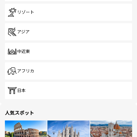
リゾート
アジア
中近東
アフリカ
日本
人気スポット