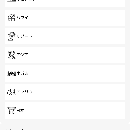
ハワイ
リゾート
アジア
中近東
アフリカ
日本