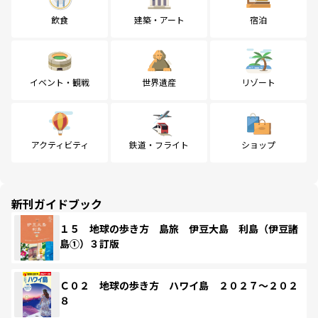
飲食
建築・アート
宿泊
イベント・観戦
世界遺産
リゾート
アクティビティ
鉄道・フライト
ショップ
新刊ガイドブック
１５ 地球の歩き方 島旅 伊豆大島 利島（伊豆諸
島①）３訂版
Ｃ０２ 地球の歩き方 ハワイ島 ２０２７～２０２
８