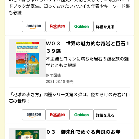
ドブックが誕生。知っておきたいハワイの年表やキーワード集
も必読
詳細を見る
Ｗ０３ 世界の魅力的な奇岩と巨石１
３９選
不思議とロマンに満ちた岩石の謎を旅の雑
学とともに解説
旅の図鑑
2021.03.18 発売
「地球の歩き方」図鑑シリーズ第３弾は、謎だらけの奇岩と巨
石の世界！
詳細を見る
０３ 御朱印でめぐる奈良のお寺