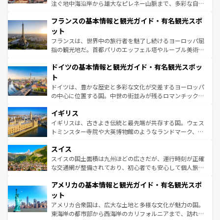
できる。朝目覚めてから夜眠るまで、すべての瞬間を楽し
注ぐ地中海沿岸から雄大なピレネー山脈まで、多彩な自然
ませてくれるイタリアで、忘れられない旅をしてみよう！
と文化が詰まったヨーロッパ屈指の旅行先だ。多様な地域
なお、新着のイタリア情報は
コンテンツ一覧
を参照してほ
フランスの基本情報と観光ガイド・有名観光スポ
文化が根付くこの国では、情熱的なフラメンコ、熱気あふ
しい。
れる闘牛、そして美味しいタパスが生活の一部となってい
ット
る。首都マドリードの洗練された雰囲気や、バルセロナの
フランスは、世界中の旅行者を魅了し続けるヨーロッパ屈
アートに溢れた街角から、地方では古代ローマ遺跡や中世
指の観光地だ。首都パリのエッフェル塔やルーブル美術館
の城塞都市、穏やかなビーチリゾートまで多彩な表情を見
といった象徴的なスポットから、田舎町の古風な美しさま
せる。地方によって風土や気候が異なるスペインはその個
ドイツの基本情報と観光ガイド・有名観光スポッ
で、幅広い魅力が詰まっている。華麗な宮殿、歴史的な大
性で訪れる人を魅了する。 なお、新着のスペイン情報は
コ
聖堂、美しいビーチ、そして豊かな自然が、訪れる者を心
ト
ンテンツ一覧
を参照してほしい。
から魅了する。また、フランスは美食の国としても知ら
ドイツは、豊かな歴史と多彩な文化が交差するヨーロッパ
れ、フランス料理はユネスコ無形文化遺産にも登録されて
の中心に位置する国。中世の街並みが残るロマンチック街
いる。シャンパンの発祥地であるランス、プロヴァンスの
道から、未来を先取りするようなモダンな都市まで多様な
香り高いラベンダー畑など、多彩な楽しみ方が可能だ。さ
イギリス
顔を持つこの国は、どこを歩いても飽きることがない。ベ
らに、パリ以外の地域にも魅力が溢れており、どの街角に
ルリンの文化的活気、バイエルン州のアルプスの絶景、そ
イギリスは、古きよき伝統と最先端が共存する国。ウェス
も豊かな歴史と文化が息づいている。パリ以外の個性あふ
してライン川沿いのワイン畑といった風景は必見。ビール
トミンスター寺院や大英博物館のようなランドマーク、歴
れる地方に足を運ぶとそれぞれで全く異なる文化を体験で
とソーセージを味わいながら地元の人と過ごす楽しい時間
史ある大学都市、美しい丘陵地帯や牧歌的な風景など、エ
きるだろう。 なお、新着のフランス情報は
コンテンツ一覧
スイス
は、お酒好きな人にはぜひ体験してほしい。 なお、新着の
リアごとに異なる魅力がある。また、優雅なアフタヌーン
を参照してほしい。
ドイツ情報は
コンテンツ一覧
を参照してほしい。
ティー、ビール好きにはたまらない英国パブ、サッカー観
スイスの国土面積は九州ほどの広さだが、運行時刻が正確
戦など、本場だからこそできる体験も豊富。イギリスを旅
な交通網が整備されており、初心者でも安心して個人旅行
して楽しみつくそう。 なお、新着のイギリス情報は
コンテ
を楽しめる。日本同様に時刻表どおりの旅が可能だ。中世
アメリカの基本情報と観光ガイド・有名観光スポ
ンツ一覧
を参照してほしい。
の建物がそのまま残る町や、スイスならではのユニークな
博物館もあり、アルプス観光だけでなく町歩きも満喫する
ット
ことができる。国民の所得が高いため物価も高いが、旅行
アメリカ合衆国は、広大な土地と多様な文化が魅力の国。
者向けの交通パス提供のサービスもあり、うまく活用すれ
東海岸の都市部から西海岸のカリフォルニアまで、訪れる