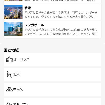
世界中の食通を魅了してやまないベトナム料理も魅力のひ
寺院や市場がいたるところに点在し、古きよき文化と現代
香港
とつ。フォーやバインミー、ベトナムコーヒーなどは、ぜ
の活気が交差している。北部ではチェンマイなどの山岳地
ひ現地で味わいたい。どの地域を訪れてもあたたかい人々
帯で自然と触れ合い、南部ではプーケットやクラビの美し
アジアと西洋の文化が交わる香港は、特有のエネルギーを
が旅行者を迎えてくれるので、きっと忘れられない旅にな
いビーチでリゾート気分を楽しむことができる。タイ料理
もっている。ヴィクトリア湾に広がる壮大な景色、近未来
るはずだ。 なお、新着のベトナム情報は
コンテンツ一覧
を
は世界的に有名で、屋台から高級レストランまで味覚を刺
的なアートスポット、そして歴史と現代が融合した町並
参照してほしい。
シンガポール
激する。気候は一年中温暖で、どの季節にも異なる楽しみ
み、どこを訪れても感動するはず。観光スポットが密集し
が待っている。親しみやすいタイの人々、仏教を中心とし
ており、効率よく見どころを回れるのも魅力。息をのむよ
アジアの交差点として多文化が融合した独自の魅力を放つ
た文化、そして多様な観光資源が、訪れる旅人を魅了し続
うな絶景から文化的な体験まで、香港を存分に楽しみ尽く
シンガポール。未来的な建築物が並ぶマリーナベイ、歴史
ける。 なお、新着のタイ情報は
コンテンツ一覧
を参照して
そう。 なお、新着の香港情報は
コンテンツ一覧
を参照して
と伝統を感じられるエスニックタウン、多数の緑豊かな公
ほしい。
ほしい。
園や自然保護区など、自然が調和した近代的な景観と文化
の多様性あふれるカラフルな町は、どこを歩いても新しい
国と地域
発見がある。さらに、治安のよさや充実した公共交通機関
も、旅行者にとっては魅力的なポイント。グルメも豊富
で、ホーカーズは地元の風情を楽しめる外せないスポット
ヨーロッパ
だ。訪れる人を飽きさせないシンガポールで、多様な魅力
を体感しよう。 なお、新着のシンガポール情報は
コンテン
ツ一覧
を参照してほしい。
北米
中南米
オセアニア