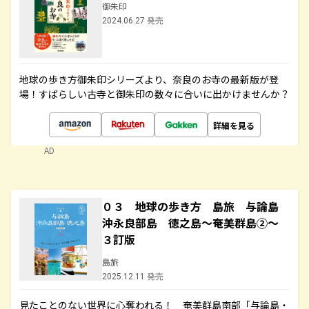
御朱印
2024.06.27 発売
地球の歩き方御朱印シリーズより、奈良のお寺の最新版が登
場！すばらしい古寺と御朱印の数々に合いに出かけませんか？
詳細を見る
AD
０３ 地球の歩き方 島旅 与論島
沖永良部島 徳之島～奄美群島②～
３訂版
島旅
2025.12.11 発売
見たことのない世界に心奪われる！ 奄美群島南部「与論島・