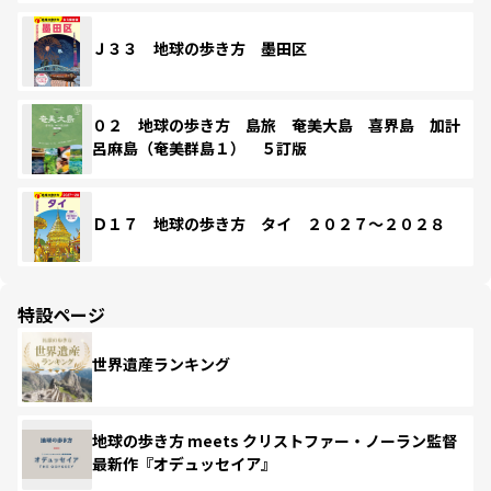
Ｊ３３ 地球の歩き方 墨田区
０２ 地球の歩き方 島旅 奄美大島 喜界島 加計
呂麻島（奄美群島１） ５訂版
Ｄ１７ 地球の歩き方 タイ ２０２７～２０２８
特設ページ
世界遺産ランキング
地球の歩き方 meets クリストファー・ノーラン監督
最新作『オデュッセイア』