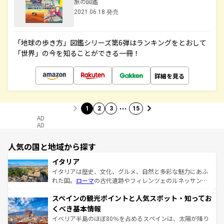
旅の図鑑
2021.06.18 発売
「地球の歩き方」図鑑シリーズ第6弾はランキングをとおして
「世界」の今を知ることができる一冊！
詳細を見る
…
1
2
3
15
AD
AD
人気の国と地域から探す
イタリア
イタリアは歴史、文化、グルメ、自然と多彩な魅力にあふ
れた国。
ローマ
の古代遺跡やフィレンツェのルネッサンス
美術、ヴェネツィアの運河など、歴史あるスポットはもち
スペインの観光ポイントと人気スポット・知ってお
ろん、トスカーナの美しい田園風景やアマルフィ海岸の絶
景など、自然景観も見逃せない。観光の合間には、本場の
くべき基本情報
ピザやパスタなど、絶品のイタリア料理を堪能することも
イベリア半島のほぼ80％を占めるスペインは、太陽が降り