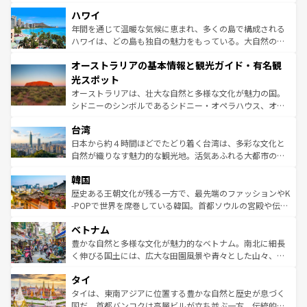
ば市内交通費無料で観光を楽しむこともできる。 なお、新
場所ごとに異なる風景と体験が待っている。ニューヨーク
着のスイス情報は
コンテンツ一覧
を参照してほしい。
ハワイ
のような巨大都市は、観光、ショッピング、エンターテイ
ンメントが詰まった刺激的なスポットだ。一方、アメリカ
年間を通じて温暖な気候に恵まれ、多くの島で構成される
西部には大自然が広がり、グランドキャニオンやイエロー
ハワイは、どの島も独自の魅力をもっている。大自然の神
ストーン国立公園といった絶景が堪能できる。さらに、南
秘を感じたいなら、火山が生み出した壮大な景観を誇るハ
オーストラリアの基本情報と観光ガイド・有名観
部のニューオーリンズでは、音楽と美食が融合した独特の
ワイ島は見逃せない。また、定番の観光地といえばオアフ
文化が魅力。旅行者はアメリカの各地域で異なる魅力を楽
島だが、静かな自然を求めるならマウイ島やカウアイ島が
光スポット
しみながら、その多様性と豊かな歴史を感じることができ
おすすめ。エメラルドグリーンに輝く海をはじめ、豊かな
オーストラリアは、壮大な自然と多様な文化が魅力の国。
るだろう。車でのロードトリップや列車の旅も、アメリカ
文化や歴史が息づいている。「アロハスピリット」と呼ば
シドニーのシンボルであるシドニー・オペラハウス、オー
ならではの贅沢な旅のスタイルだ。 なお、新着のアメリカ
れるおもてなしの心で訪れる人々を迎えてくれるハワイの
ストラリア東海岸北部に広がる大サンゴ礁地帯グレートバ
情報は
コンテンツ一覧
を参照してほしい。
人々、おいしいローカルフードやハワイアンミュージッ
台湾
リアリーフや大陸中央部にそびえるウルル（エアーズロッ
ク、伝統的なフラダンスなど、すべてがハワイの魅力を彩
ク）、タスマニアの美しい原生林やケアンズの熱帯雨林な
日本から約４時間ほどでたどり着く台湾は、多彩な文化と
っている。訪れるたびに新しい発見と感動が待っているハ
ど、見どころがたくさん。また、カフェやワイン、オージ
自然が織りなす魅力的な観光地。活気あふれる大都市の台
ワイを、存分に味わってほしい。 なお、新着のハワイ情報
ービーフなどの食文化も豊かで、美味しいものであふれて
北やノスタルジックな町並みが人気な九份（ジォウフェ
は
コンテンツ一覧
を参照してほしい。
韓国
いる。アクティビティも充実しており、サーフィンやダイ
ン）、静ひつな山岳地帯である台湾東部など、都市の喧騒
ビング、ハイキングなど、アウトドア好きにはたまらな
と山間の静けさが共存しており、訪れる人に新しい発見と
歴史ある王朝文化が残る一方で、最先端のファッションやK
い。オーストラリアの多彩な魅力を存分に味わいつくそ
驚きをもたらしてくれる。また、奥深い台湾の食文化も魅
-POPで世界を席巻している韓国。首都ソウルの宮殿や伝統
う。 なお、新着のオーストラリア情報は
コンテンツ一覧
を
力で、夜市などの屋台グルメから高級料理、ヘルシーで美
家屋が並ぶエリアでは韓国の歴史と文化に浸ることがで
参照してほしい。
ベトナム
容にもいいと評判のスイーツなど、バラエティ豊かな料理
き、地方に足を延ばせば四季折々の自然美を楽しむことが
が味わえる。 なお、新着の台湾情報は
コンテンツ一覧
を参
できる。そして、キムチや焼肉、絶品のストリートフード
豊かな自然と多様な文化が魅力的なベトナム。南北に細長
照してほしい。
まで、さまざまな韓国料理が待っている。夜には、韓国な
く伸びる国土には、広大な田園風景や青々とした山々、世
らではのナイトライフも堪能できる。あたたかいホスピタ
界遺産に登録された壮大な自然景観が点在し、都市部では
タイ
リティに包まれながら、韓国の多彩な魅力を心ゆくまで味
急速な発展と共に伝統が息づく。ハノイの古い町並みやホ
わってみてほしい。 なお、新着の韓国情報は
コンテンツ一
ーチミン市のフランス統治時代の建物も、独特の雰囲気を
タイは、東南アジアに位置する豊かな自然と歴史が息づく
覧
を参照してほしい。
醸し出している。また、バラエティの豊かさとおいしさで
国だ。首都バンコクは高層ビルが立ち並ぶ一方、伝統的な