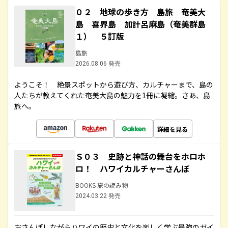
０２ 地球の歩き方 島旅 奄美大
島 喜界島 加計呂麻島（奄美群島
１） ５訂版
島旅
2026.08.06 発売
ようこそ！ 絶景スポットから遊び方、カルチャーまで、島の
人たちが教えてくれた奄美大島の魅力を1冊に凝縮。さあ、島
旅へ。
詳細を見る
Ｓ０３ 史跡と神話の舞台をホロホ
ロ！ ハワイカルチャーさんぽ
BOOKS 旅の読み物
2024.03.22 発売
おさんぽしながらハワイの歴史と文化を楽しく学ぶ最強のガイ