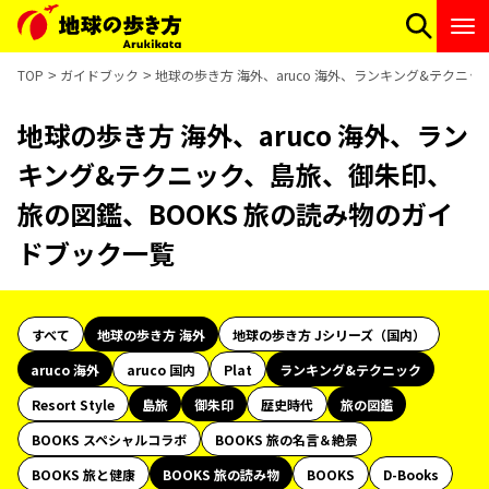
TOP
ガイドブック
地球の歩き方 海外、aruco 海外、ランキング&テクニ
地球の歩き方 海外、aruco 海外、ラン
キング&テクニック、島旅、御朱印、
旅の図鑑、BOOKS 旅の読み物のガイ
ドブック一覧
すべて
地球の歩き方 海外
地球の歩き方 Jシリーズ（国内）
aruco 海外
aruco 国内
Plat
ランキング&テクニック
Resort Style
島旅
御朱印
歴史時代
旅の図鑑
BOOKS スペシャルコラボ
BOOKS 旅の名言＆絶景
BOOKS 旅と健康
BOOKS 旅の読み物
BOOKS
D-Books