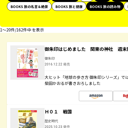
BOOKS 旅の名言＆絶景
BOOKS 旅と健康
BOOKS 旅の読み物
1〜20件/162件中 を表示
御朱印はじめました 関東の神社 週末
御朱印
2016.12.22 発売
大ヒット「地球の歩き方 御朱印シリーズ」で
柴田かおるが書きおろしました
Ｈ０１ 戦国
歴史時代
2025.10.23 発売