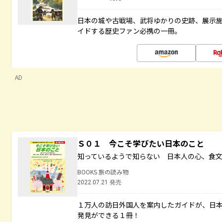
日本の城や古戦場、武将ゆかりの史跡、展示
イドする歴史ファン必携の一冊。
AD
Ｓ０１ 今こそ学びたい日本のこと
知っているようで知らない 日本人の心、食
BOOKS 旅の読み物
2022.07.21 発売
１万人の訪日外国人を案内したガイドが、日
発見ができる１冊！