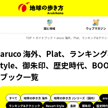
国と地域
ウェブマガジン
TOP
ガイドブック
aruco 海外、Plat、ランキング&テク
aruco 海外、Plat、ランキング
tyle、御朱印、歴史時代、BO
ブック一覧
すべて
地球の歩き方 海外
地球の歩き方 Jシリーズ（国内）
ar
ランキング&テクニック
Resort Style
島旅
御朱印
歴史時代