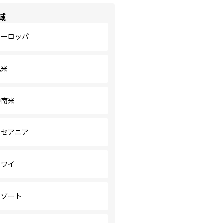
域
ヨーロッパ
北米
中南米
オセアニア
ハワイ
リゾート