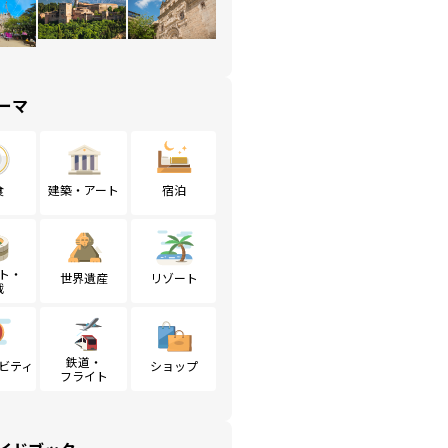
ーマ
食
建築・アート
宿泊
ト・
世界遺産
リゾート
戦
鉄道・
ビティ
ショップ
フライト