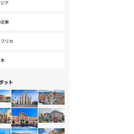
アジア
中近東
アフリカ
日本
ポット