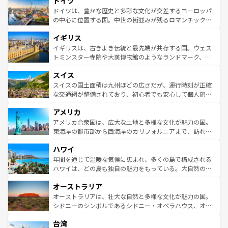
ドイツ
で、幅広い魅力が詰まっている。華麗な宮殿、歴史的な大
性で訪れる人を魅了する。 なお、新着のスペイン情報は
コ
聖堂、美しいビーチ、そして豊かな自然が、訪れる者を心
ドイツは、豊かな歴史と多彩な文化が交差するヨーロッパ
ンテンツ一覧
を参照してほしい。
から魅了する。また、フランスは美食の国としても知ら
の中心に位置する国。中世の街並みが残るロマンチック街
れ、フランス料理はユネスコ無形文化遺産にも登録されて
道から、未来を先取りするようなモダンな都市まで多様な
イギリス
いる。シャンパンの発祥地であるランス、プロヴァンスの
顔を持つこの国は、どこを歩いても飽きることがない。ベ
香り高いラベンダー畑など、多彩な楽しみ方が可能だ。さ
ルリンの文化的活気、バイエルン州のアルプスの絶景、そ
イギリスは、古きよき伝統と最先端が共存する国。ウェス
らに、パリ以外の地域にも魅力が溢れており、どの街角に
してライン川沿いのワイン畑といった風景は必見。ビール
トミンスター寺院や大英博物館のようなランドマーク、歴
も豊かな歴史と文化が息づいている。パリ以外の個性あふ
とソーセージを味わいながら地元の人と過ごす楽しい時間
史ある大学都市、美しい丘陵地帯や牧歌的な風景など、エ
れる地方に足を運ぶとそれぞれで全く異なる文化を体験で
スイス
は、お酒好きな人にはぜひ体験してほしい。 なお、新着の
リアごとに異なる魅力がある。また、優雅なアフタヌーン
きるだろう。 なお、新着のフランス情報は
コンテンツ一覧
ドイツ情報は
コンテンツ一覧
を参照してほしい。
ティー、ビール好きにはたまらない英国パブ、サッカー観
スイスの国土面積は九州ほどの広さだが、運行時刻が正確
を参照してほしい。
戦など、本場だからこそできる体験も豊富。イギリスを旅
な交通網が整備されており、初心者でも安心して個人旅行
して楽しみつくそう。 なお、新着のイギリス情報は
コンテ
を楽しめる。日本同様に時刻表どおりの旅が可能だ。中世
アメリカ
ンツ一覧
を参照してほしい。
の建物がそのまま残る町や、スイスならではのユニークな
博物館もあり、アルプス観光だけでなく町歩きも満喫する
アメリカ合衆国は、広大な土地と多様な文化が魅力の国。
ことができる。国民の所得が高いため物価も高いが、旅行
東海岸の都市部から西海岸のカリフォルニアまで、訪れる
者向けの交通パス提供のサービスもあり、うまく活用すれ
場所ごとに異なる風景と体験が待っている。ニューヨーク
ハワイ
ば市内交通費無料で観光を楽しむこともできる。 なお、新
のような巨大都市は、観光、ショッピング、エンターテイ
着のスイス情報は
コンテンツ一覧
を参照してほしい。
ンメントが詰まった刺激的なスポットだ。一方、アメリカ
年間を通じて温暖な気候に恵まれ、多くの島で構成される
西部には大自然が広がり、グランドキャニオンやイエロー
ハワイは、どの島も独自の魅力をもっている。大自然の神
ストーン国立公園といった絶景が堪能できる。さらに、南
秘を感じたいなら、火山が生み出した壮大な景観を誇るハ
オーストラリア
部のニューオーリンズでは、音楽と美食が融合した独特の
ワイ島は見逃せない。また、定番の観光地といえばオアフ
文化が魅力。旅行者はアメリカの各地域で異なる魅力を楽
島だが、静かな自然を求めるならマウイ島やカウアイ島が
オーストラリアは、壮大な自然と多様な文化が魅力の国。
しみながら、その多様性と豊かな歴史を感じることができ
おすすめ。エメラルドグリーンに輝く海をはじめ、豊かな
シドニーのシンボルであるシドニー・オペラハウス、オー
るだろう。車でのロードトリップや列車の旅も、アメリカ
文化や歴史が息づいている。「アロハスピリット」と呼ば
ストラリア東海岸北部に広がる大サンゴ礁地帯グレートバ
ならではの贅沢な旅のスタイルだ。 なお、新着のアメリカ
台湾
れるおもてなしの心で訪れる人々を迎えてくれるハワイの
リアリーフや大陸中央部にそびえるウルル（エアーズロッ