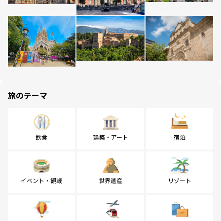
旅のテーマ
飲食
建築・アート
宿泊
イベント・観戦
世界遺産
リゾート