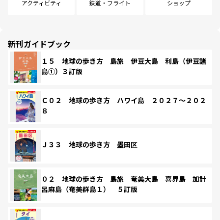
アクティビティ
鉄道・フライト
ショップ
新刊ガイドブック
１５ 地球の歩き方 島旅 伊豆大島 利島（伊豆諸
島①）３訂版
Ｃ０２ 地球の歩き方 ハワイ島 ２０２７～２０２
８
Ｊ３３ 地球の歩き方 墨田区
０２ 地球の歩き方 島旅 奄美大島 喜界島 加計
呂麻島（奄美群島１） ５訂版