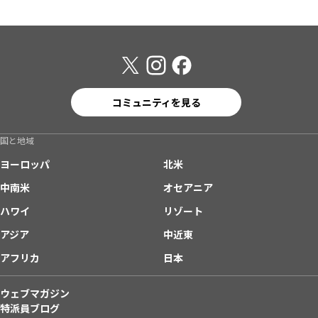
コミュニティを見る
国と地域
ヨーロッパ
北米
中南米
オセアニア
ハワイ
リゾート
アジア
中近東
アフリカ
日本
ウェブマガジン
特派員ブログ