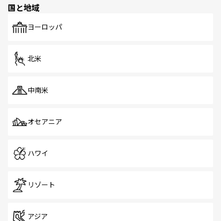
国と地域
発見がある。さらに、治安のよさや充実した公共交通機関
も、旅行者にとっては魅力的なポイント。グルメも豊富
で、ホーカーズは地元の風情を楽しめる外せないスポット
ヨーロッパ
だ。訪れる人を飽きさせないシンガポールで、多様な魅力
を体感しよう。 なお、新着のシンガポール情報は
コンテン
ツ一覧
を参照してほしい。
北米
中南米
オセアニア
ハワイ
リゾート
アジア