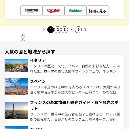
詳細を見る
…
1
2
3
6
AD
AD
人気の国と地域から探す
イタリア
イタリアは歴史、文化、グルメ、自然と多彩な魅力にあふ
れた国。
ローマ
の古代遺跡やフィレンツェのルネッサンス
美術、ヴェネツィアの運河など、歴史あるスポットはもち
スペイン
ろん、トスカーナの美しい田園風景やアマルフィ海岸の絶
景など、自然景観も見逃せない。観光の合間には、本場の
イベリア半島のほぼ80％を占めるスペインは、太陽が降り
ピザやパスタなど、絶品のイタリア料理を堪能することも
注ぐ地中海沿岸から雄大なピレネー山脈まで、多彩な自然
できる。朝目覚めてから夜眠るまで、すべての瞬間を楽し
と文化が詰まったヨーロッパ屈指の旅行先だ。多様な地域
フランスの基本情報と観光ガイド・有名観光スポ
ませてくれるイタリアで、忘れられない旅をしてみよう！
文化が根付くこの国では、情熱的なフラメンコ、熱気あふ
なお、新着のイタリア情報は
コンテンツ一覧
を参照してほ
れる闘牛、そして美味しいタパスが生活の一部となってい
ット
しい。
る。首都マドリードの洗練された雰囲気や、バルセロナの
フランスは、世界中の旅行者を魅了し続けるヨーロッパ屈
アートに溢れた街角から、地方では古代ローマ遺跡や中世
指の観光地だ。首都パリのエッフェル塔やルーブル美術館
の城塞都市、穏やかなビーチリゾートまで多彩な表情を見
といった象徴的なスポットから、田舎町の古風な美しさま
せる。地方によって風土や気候が異なるスペインはその個