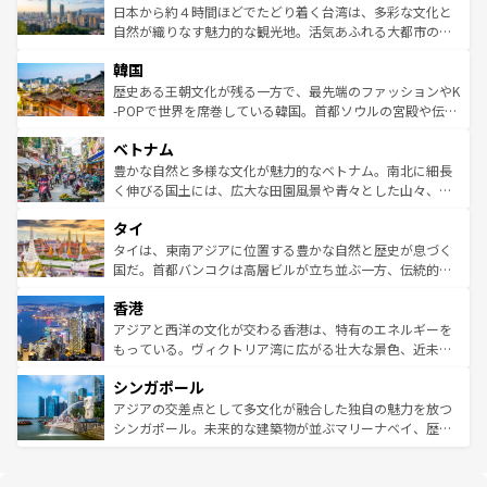
情報は
コンテンツ一覧
を参照してほしい。
人々、おいしいローカルフードやハワイアンミュージッ
ク）、タスマニアの美しい原生林やケアンズの熱帯雨林な
日本から約４時間ほどでたどり着く台湾は、多彩な文化と
ク、伝統的なフラダンスなど、すべてがハワイの魅力を彩
ど、見どころがたくさん。また、カフェやワイン、オージ
自然が織りなす魅力的な観光地。活気あふれる大都市の台
っている。訪れるたびに新しい発見と感動が待っているハ
ービーフなどの食文化も豊かで、美味しいものであふれて
北やノスタルジックな町並みが人気な九份（ジォウフェ
ワイを、存分に味わってほしい。 なお、新着のハワイ情報
韓国
いる。アクティビティも充実しており、サーフィンやダイ
ン）、静ひつな山岳地帯である台湾東部など、都市の喧騒
は
コンテンツ一覧
を参照してほしい。
ビング、ハイキングなど、アウトドア好きにはたまらな
と山間の静けさが共存しており、訪れる人に新しい発見と
歴史ある王朝文化が残る一方で、最先端のファッションやK
い。オーストラリアの多彩な魅力を存分に味わいつくそ
驚きをもたらしてくれる。また、奥深い台湾の食文化も魅
-POPで世界を席巻している韓国。首都ソウルの宮殿や伝統
う。 なお、新着のオーストラリア情報は
コンテンツ一覧
を
力で、夜市などの屋台グルメから高級料理、ヘルシーで美
家屋が並ぶエリアでは韓国の歴史と文化に浸ることがで
参照してほしい。
ベトナム
容にもいいと評判のスイーツなど、バラエティ豊かな料理
き、地方に足を延ばせば四季折々の自然美を楽しむことが
が味わえる。 なお、新着の台湾情報は
コンテンツ一覧
を参
できる。そして、キムチや焼肉、絶品のストリートフード
豊かな自然と多様な文化が魅力的なベトナム。南北に細長
照してほしい。
まで、さまざまな韓国料理が待っている。夜には、韓国な
く伸びる国土には、広大な田園風景や青々とした山々、世
らではのナイトライフも堪能できる。あたたかいホスピタ
界遺産に登録された壮大な自然景観が点在し、都市部では
タイ
リティに包まれながら、韓国の多彩な魅力を心ゆくまで味
急速な発展と共に伝統が息づく。ハノイの古い町並みやホ
わってみてほしい。 なお、新着の韓国情報は
コンテンツ一
ーチミン市のフランス統治時代の建物も、独特の雰囲気を
タイは、東南アジアに位置する豊かな自然と歴史が息づく
覧
を参照してほしい。
醸し出している。また、バラエティの豊かさとおいしさで
国だ。首都バンコクは高層ビルが立ち並ぶ一方、伝統的な
世界中の食通を魅了してやまないベトナム料理も魅力のひ
寺院や市場がいたるところに点在し、古きよき文化と現代
香港
とつ。フォーやバインミー、ベトナムコーヒーなどは、ぜ
の活気が交差している。北部ではチェンマイなどの山岳地
ひ現地で味わいたい。どの地域を訪れてもあたたかい人々
帯で自然と触れ合い、南部ではプーケットやクラビの美し
アジアと西洋の文化が交わる香港は、特有のエネルギーを
が旅行者を迎えてくれるので、きっと忘れられない旅にな
いビーチでリゾート気分を楽しむことができる。タイ料理
もっている。ヴィクトリア湾に広がる壮大な景色、近未来
るはずだ。 なお、新着のベトナム情報は
コンテンツ一覧
を
は世界的に有名で、屋台から高級レストランまで味覚を刺
的なアートスポット、そして歴史と現代が融合した町並
参照してほしい。
シンガポール
激する。気候は一年中温暖で、どの季節にも異なる楽しみ
み、どこを訪れても感動するはず。観光スポットが密集し
が待っている。親しみやすいタイの人々、仏教を中心とし
ており、効率よく見どころを回れるのも魅力。息をのむよ
アジアの交差点として多文化が融合した独自の魅力を放つ
た文化、そして多様な観光資源が、訪れる旅人を魅了し続
うな絶景から文化的な体験まで、香港を存分に楽しみ尽く
シンガポール。未来的な建築物が並ぶマリーナベイ、歴史
ける。 なお、新着のタイ情報は
コンテンツ一覧
を参照して
そう。 なお、新着の香港情報は
コンテンツ一覧
を参照して
と伝統を感じられるエスニックタウン、多数の緑豊かな公
ほしい。
ほしい。
園や自然保護区など、自然が調和した近代的な景観と文化
の多様性あふれるカラフルな町は、どこを歩いても新しい