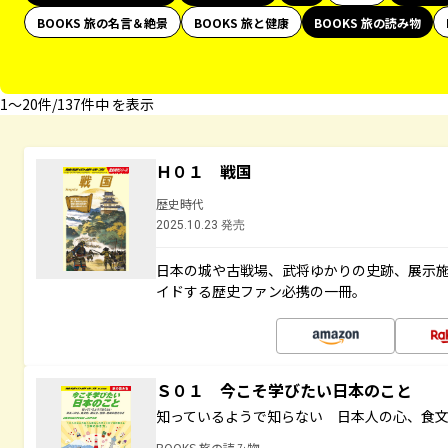
BOOKS 旅の名言＆絶景
BOOKS 旅と健康
BOOKS 旅の読み物
1〜20件/137件中 を表示
Ｈ０１ 戦国
歴史時代
2025.10.23 発売
日本の城や古戦場、武将ゆかりの史跡、展示
イドする歴史ファン必携の一冊。
Ｓ０１ 今こそ学びたい日本のこと
知っているようで知らない 日本人の心、食
BOOKS 旅の読み物