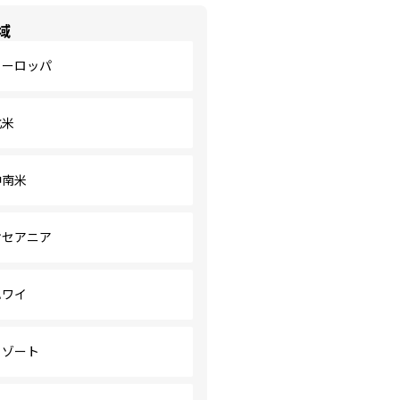
域
ヨーロッパ
北米
中南米
オセアニア
ハワイ
リゾート