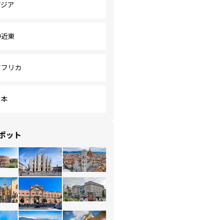
アジア
中近東
アフリカ
日本
ポット