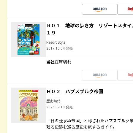
Ｒ０１ 地球の歩き方 リゾートスタイ
１９
Resort Style
2017.10.04 発売
当社在庫切れ
Ｈ０２ ハプスブルク帝国
歴史時代
2025.09.18 発売
「日の沈まぬ帝国」と称されたハプスブルク
残る史跡を巡る歴史を旅するガイド。