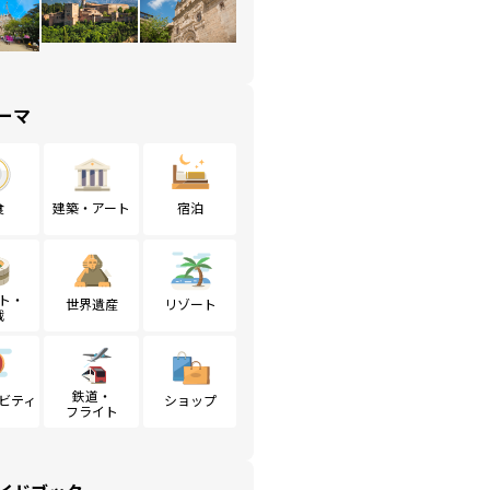
ーマ
食
建築・アート
宿泊
ト・
世界遺産
リゾート
戦
鉄道・
ビティ
ショップ
フライト