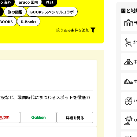
co 海外
aruco 国内
Plat
国と地
旅の図鑑
BOOKS スペシャルコラボ
BOOKS
D-Books
絞り込み条件を追加
施設など、戦国時代にまつわるスポットを徹底ガ
詳細を見る