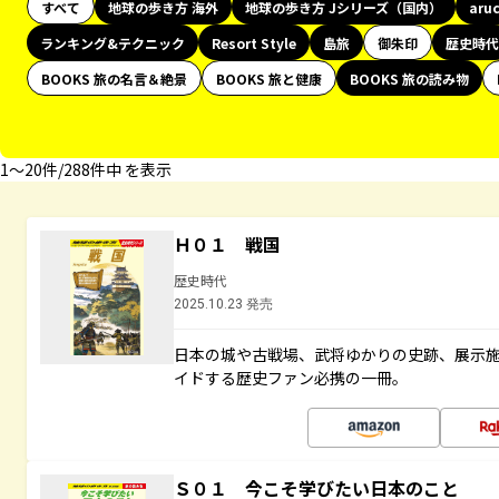
すべて
地球の歩き方 海外
地球の歩き方 Jシリーズ（国内）
aru
ランキング&テクニック
Resort Style
島旅
御朱印
歴史時代
BOOKS 旅の名言＆絶景
BOOKS 旅と健康
BOOKS 旅の読み物
1〜20件/288件中 を表示
Ｈ０１ 戦国
歴史時代
2025.10.23 発売
日本の城や古戦場、武将ゆかりの史跡、展示
イドする歴史ファン必携の一冊。
Ｓ０１ 今こそ学びたい日本のこと