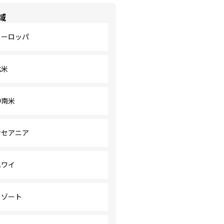
域
ヨーロッパ
北米
中南米
オセアニア
ハワイ
リゾート