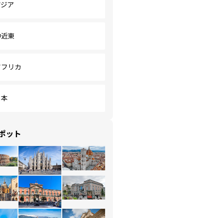
アジア
中近東
アフリカ
日本
ポット