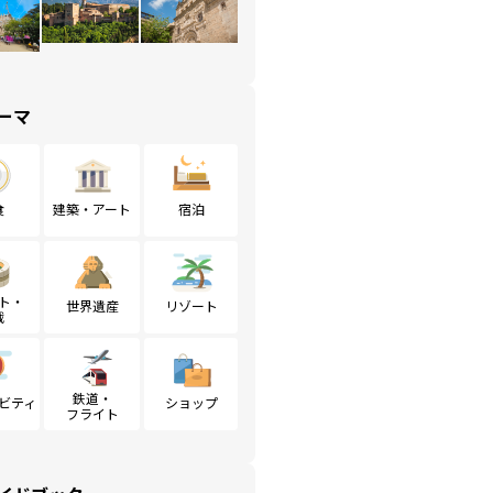
ーマ
食
建築・アート
宿泊
ト・
世界遺産
リゾート
戦
鉄道・
ビティ
ショップ
フライト