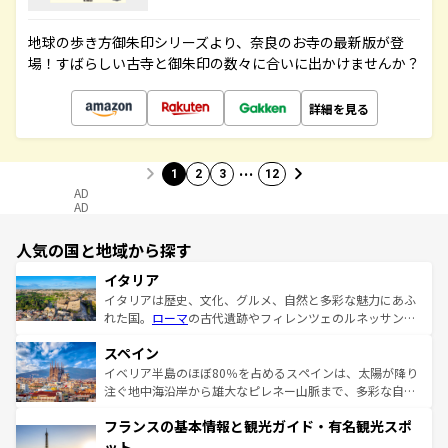
地球の歩き方御朱印シリーズより、奈良のお寺の最新版が登
場！すばらしい古寺と御朱印の数々に合いに出かけませんか？
詳細を見る
…
1
2
3
12
AD
AD
人気の国と地域から探す
イタリア
イタリアは歴史、文化、グルメ、自然と多彩な魅力にあふ
れた国。
ローマ
の古代遺跡やフィレンツェのルネッサンス
美術、ヴェネツィアの運河など、歴史あるスポットはもち
スペイン
ろん、トスカーナの美しい田園風景やアマルフィ海岸の絶
景など、自然景観も見逃せない。観光の合間には、本場の
イベリア半島のほぼ80％を占めるスペインは、太陽が降り
ピザやパスタなど、絶品のイタリア料理を堪能することも
注ぐ地中海沿岸から雄大なピレネー山脈まで、多彩な自然
できる。朝目覚めてから夜眠るまで、すべての瞬間を楽し
と文化が詰まったヨーロッパ屈指の旅行先だ。多様な地域
フランスの基本情報と観光ガイド・有名観光スポ
ませてくれるイタリアで、忘れられない旅をしてみよう！
文化が根付くこの国では、情熱的なフラメンコ、熱気あふ
なお、新着のイタリア情報は
コンテンツ一覧
を参照してほ
れる闘牛、そして美味しいタパスが生活の一部となってい
ット