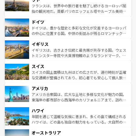
しい。
る。首都マドリードの洗練された雰囲気や、バルセロナの
フランスは、世界中の旅行者を魅了し続けるヨーロッパ屈
アートに溢れた街角から、地方では古代ローマ遺跡や中世
指の観光地だ。首都パリのエッフェル塔やルーブル美術館
の城塞都市、穏やかなビーチリゾートまで多彩な表情を見
といった象徴的なスポットから、田舎町の古風な美しさま
せる。地方によって風土や気候が異なるスペインはその個
ドイツ
で、幅広い魅力が詰まっている。華麗な宮殿、歴史的な大
性で訪れる人を魅了する。 なお、新着のスペイン情報は
コ
聖堂、美しいビーチ、そして豊かな自然が、訪れる者を心
ドイツは、豊かな歴史と多彩な文化が交差するヨーロッパ
ンテンツ一覧
を参照してほしい。
から魅了する。また、フランスは美食の国としても知ら
の中心に位置する国。中世の街並みが残るロマンチック街
れ、フランス料理はユネスコ無形文化遺産にも登録されて
道から、未来を先取りするようなモダンな都市まで多様な
イギリス
いる。シャンパンの発祥地であるランス、プロヴァンスの
顔を持つこの国は、どこを歩いても飽きることがない。ベ
香り高いラベンダー畑など、多彩な楽しみ方が可能だ。さ
ルリンの文化的活気、バイエルン州のアルプスの絶景、そ
イギリスは、古きよき伝統と最先端が共存する国。ウェス
らに、パリ以外の地域にも魅力が溢れており、どの街角に
してライン川沿いのワイン畑といった風景は必見。ビール
トミンスター寺院や大英博物館のようなランドマーク、歴
も豊かな歴史と文化が息づいている。パリ以外の個性あふ
とソーセージを味わいながら地元の人と過ごす楽しい時間
史ある大学都市、美しい丘陵地帯や牧歌的な風景など、エ
れる地方に足を運ぶとそれぞれで全く異なる文化を体験で
スイス
は、お酒好きな人にはぜひ体験してほしい。 なお、新着の
リアごとに異なる魅力がある。また、優雅なアフタヌーン
きるだろう。 なお、新着のフランス情報は
コンテンツ一覧
ドイツ情報は
コンテンツ一覧
を参照してほしい。
ティー、ビール好きにはたまらない英国パブ、サッカー観
スイスの国土面積は九州ほどの広さだが、運行時刻が正確
を参照してほしい。
戦など、本場だからこそできる体験も豊富。イギリスを旅
な交通網が整備されており、初心者でも安心して個人旅行
して楽しみつくそう。 なお、新着のイギリス情報は
コンテ
を楽しめる。日本同様に時刻表どおりの旅が可能だ。中世
アメリカ
ンツ一覧
を参照してほしい。
の建物がそのまま残る町や、スイスならではのユニークな
博物館もあり、アルプス観光だけでなく町歩きも満喫する
アメリカ合衆国は、広大な土地と多様な文化が魅力の国。
ことができる。国民の所得が高いため物価も高いが、旅行
東海岸の都市部から西海岸のカリフォルニアまで、訪れる
者向けの交通パス提供のサービスもあり、うまく活用すれ
場所ごとに異なる風景と体験が待っている。ニューヨーク
ハワイ
ば市内交通費無料で観光を楽しむこともできる。 なお、新
のような巨大都市は、観光、ショッピング、エンターテイ
着のスイス情報は
コンテンツ一覧
を参照してほしい。
ンメントが詰まった刺激的なスポットだ。一方、アメリカ
年間を通じて温暖な気候に恵まれ、多くの島で構成される
西部には大自然が広がり、グランドキャニオンやイエロー
ハワイは、どの島も独自の魅力をもっている。大自然の神
ストーン国立公園といった絶景が堪能できる。さらに、南
秘を感じたいなら、火山が生み出した壮大な景観を誇るハ
オーストラリア
部のニューオーリンズでは、音楽と美食が融合した独特の
ワイ島は見逃せない。また、定番の観光地といえばオアフ