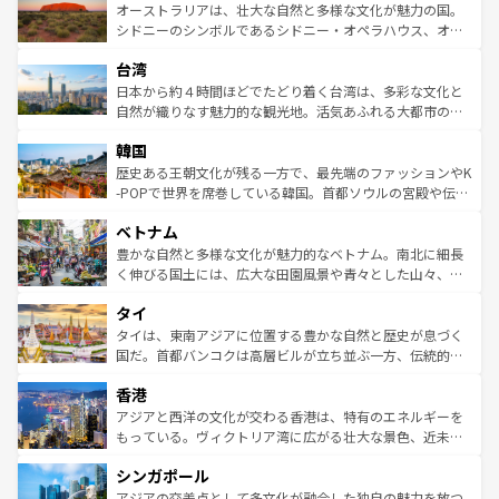
文化が魅力。旅行者はアメリカの各地域で異なる魅力を楽
島だが、静かな自然を求めるならマウイ島やカウアイ島が
オーストラリアは、壮大な自然と多様な文化が魅力の国。
しみながら、その多様性と豊かな歴史を感じることができ
おすすめ。エメラルドグリーンに輝く海をはじめ、豊かな
シドニーのシンボルであるシドニー・オペラハウス、オー
るだろう。車でのロードトリップや列車の旅も、アメリカ
文化や歴史が息づいている。「アロハスピリット」と呼ば
ストラリア東海岸北部に広がる大サンゴ礁地帯グレートバ
ならではの贅沢な旅のスタイルだ。 なお、新着のアメリカ
台湾
れるおもてなしの心で訪れる人々を迎えてくれるハワイの
リアリーフや大陸中央部にそびえるウルル（エアーズロッ
情報は
コンテンツ一覧
を参照してほしい。
人々、おいしいローカルフードやハワイアンミュージッ
ク）、タスマニアの美しい原生林やケアンズの熱帯雨林な
日本から約４時間ほどでたどり着く台湾は、多彩な文化と
ク、伝統的なフラダンスなど、すべてがハワイの魅力を彩
ど、見どころがたくさん。また、カフェやワイン、オージ
自然が織りなす魅力的な観光地。活気あふれる大都市の台
っている。訪れるたびに新しい発見と感動が待っているハ
ービーフなどの食文化も豊かで、美味しいものであふれて
北やノスタルジックな町並みが人気な九份（ジォウフェ
ワイを、存分に味わってほしい。 なお、新着のハワイ情報
韓国
いる。アクティビティも充実しており、サーフィンやダイ
ン）、静ひつな山岳地帯である台湾東部など、都市の喧騒
は
コンテンツ一覧
を参照してほしい。
ビング、ハイキングなど、アウトドア好きにはたまらな
と山間の静けさが共存しており、訪れる人に新しい発見と
歴史ある王朝文化が残る一方で、最先端のファッションやK
い。オーストラリアの多彩な魅力を存分に味わいつくそ
驚きをもたらしてくれる。また、奥深い台湾の食文化も魅
-POPで世界を席巻している韓国。首都ソウルの宮殿や伝統
う。 なお、新着のオーストラリア情報は
コンテンツ一覧
を
力で、夜市などの屋台グルメから高級料理、ヘルシーで美
家屋が並ぶエリアでは韓国の歴史と文化に浸ることがで
参照してほしい。
ベトナム
容にもいいと評判のスイーツなど、バラエティ豊かな料理
き、地方に足を延ばせば四季折々の自然美を楽しむことが
が味わえる。 なお、新着の台湾情報は
コンテンツ一覧
を参
できる。そして、キムチや焼肉、絶品のストリートフード
豊かな自然と多様な文化が魅力的なベトナム。南北に細長
照してほしい。
まで、さまざまな韓国料理が待っている。夜には、韓国な
く伸びる国土には、広大な田園風景や青々とした山々、世
らではのナイトライフも堪能できる。あたたかいホスピタ
界遺産に登録された壮大な自然景観が点在し、都市部では
タイ
リティに包まれながら、韓国の多彩な魅力を心ゆくまで味
急速な発展と共に伝統が息づく。ハノイの古い町並みやホ
わってみてほしい。 なお、新着の韓国情報は
コンテンツ一
ーチミン市のフランス統治時代の建物も、独特の雰囲気を
タイは、東南アジアに位置する豊かな自然と歴史が息づく
覧
を参照してほしい。
醸し出している。また、バラエティの豊かさとおいしさで
国だ。首都バンコクは高層ビルが立ち並ぶ一方、伝統的な
世界中の食通を魅了してやまないベトナム料理も魅力のひ
寺院や市場がいたるところに点在し、古きよき文化と現代
香港
とつ。フォーやバインミー、ベトナムコーヒーなどは、ぜ
の活気が交差している。北部ではチェンマイなどの山岳地
ひ現地で味わいたい。どの地域を訪れてもあたたかい人々
帯で自然と触れ合い、南部ではプーケットやクラビの美し
アジアと西洋の文化が交わる香港は、特有のエネルギーを
が旅行者を迎えてくれるので、きっと忘れられない旅にな
いビーチでリゾート気分を楽しむことができる。タイ料理
もっている。ヴィクトリア湾に広がる壮大な景色、近未来
るはずだ。 なお、新着のベトナム情報は
コンテンツ一覧
を
は世界的に有名で、屋台から高級レストランまで味覚を刺
的なアートスポット、そして歴史と現代が融合した町並
参照してほしい。
シンガポール
激する。気候は一年中温暖で、どの季節にも異なる楽しみ
み、どこを訪れても感動するはず。観光スポットが密集し
が待っている。親しみやすいタイの人々、仏教を中心とし
ており、効率よく見どころを回れるのも魅力。息をのむよ
アジアの交差点として多文化が融合した独自の魅力を放つ