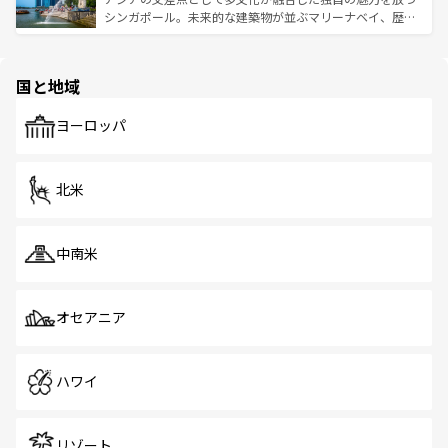
た文化、そして多様な観光資源が、訪れる旅人を魅了し続
うな絶景から文化的な体験まで、香港を存分に楽しみ尽く
シンガポール。未来的な建築物が並ぶマリーナベイ、歴史
ける。 なお、新着のタイ情報は
コンテンツ一覧
を参照して
そう。 なお、新着の香港情報は
コンテンツ一覧
を参照して
と伝統を感じられるエスニックタウン、多数の緑豊かな公
ほしい。
ほしい。
園や自然保護区など、自然が調和した近代的な景観と文化
の多様性あふれるカラフルな町は、どこを歩いても新しい
国と地域
発見がある。さらに、治安のよさや充実した公共交通機関
も、旅行者にとっては魅力的なポイント。グルメも豊富
で、ホーカーズは地元の風情を楽しめる外せないスポット
ヨーロッパ
だ。訪れる人を飽きさせないシンガポールで、多様な魅力
を体感しよう。 なお、新着のシンガポール情報は
コンテン
ツ一覧
を参照してほしい。
北米
中南米
オセアニア
ハワイ
リゾート