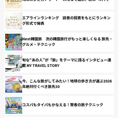
エアラインランキング 読者の投票をもとにランキン
グ形式で発表
Next韓国旅 次の韓国旅行がもっと楽しくなる 旅先・
グルメ・テクニック
旬な“あの人”が「旅」をテーマに語るインタビュー連
載 MY TRAVEL STORY
今、こんな旅がしてみたい！地球の歩き方が選ぶ2026
年絶対行くべき旅先30
コスパもタイパもかなえる！賢者の旅テクニック