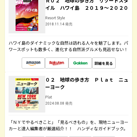
Ｒ０２ 地球の歩き方 リゾートスタ
イル ハワイ島 ２０１９～２０２０
Resort Style
2018.11.14 発売
ハワイ島のダイナミックな自然は訪れる人々を魅了します。パ
ワースポットも数多く、進化する自然派グルメも見逃せない！
詳細を見る
０２ 地球の歩き方 Ｐｌａｔ ニュ
ーヨーク
Plat
2024.08.08 発売
「ＮＹでやるべきこと」「見るべきもの」を、現地ニューヨー
カーと達人編集者が厳選紹介！！ ハンディなガイドブック。