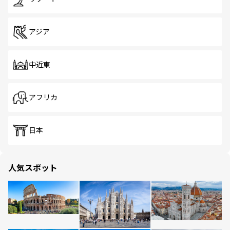
アジア
中近東
アフリカ
日本
人気スポット