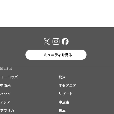
コミュニティを見る
国と地域
ヨーロッパ
北米
中南米
オセアニア
ハワイ
リゾート
アジア
中近東
アフリカ
日本