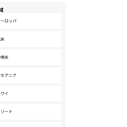
域
ヨーロッパ
北米
中南米
オセアニア
ハワイ
リゾート