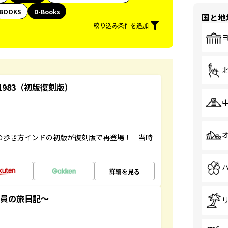
BOOKS
D-Books
国と地
絞り込み条件を追加
-1983（初版復刻版）
球の歩き方インドの初版が復刻版で再登場！ 当時
詳細を見る
社員の旅日記～