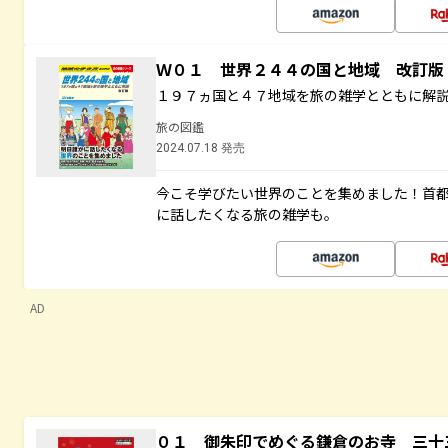
Ｗ０１ 世界２４４の国と地域 改訂版
１９７ヵ国と４７地域を旅の雑学とともに解
旅の図鑑
2024.07.18 発売
今こそ学びたい世界のことを集めました！首
に話したくなる旅の雑学も。
AD
０１ 御朱印でめぐる鎌倉のお寺 三十