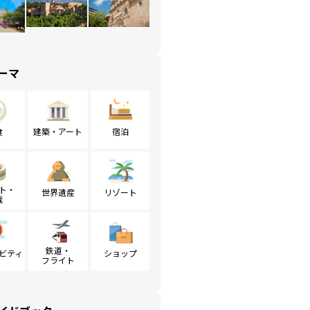
ーマ
食
建築・アート
宿泊
ト・
世界遺産
リゾート
戦
鉄道・
ビティ
ショップ
フライト