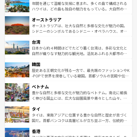
着のスイス情報は
コンテンツ一覧
を参照してほしい。
ンメントが詰まった刺激的なスポットだ。一方、アメリカ
年間を通じて温暖な気候に恵まれ、多くの島で構成される
西部には大自然が広がり、グランドキャニオンやイエロー
ハワイは、どの島も独自の魅力をもっている。大自然の神
ストーン国立公園といった絶景が堪能できる。さらに、南
秘を感じたいなら、火山が生み出した壮大な景観を誇るハ
オーストラリア
部のニューオーリンズでは、音楽と美食が融合した独特の
ワイ島は見逃せない。また、定番の観光地といえばオアフ
文化が魅力。旅行者はアメリカの各地域で異なる魅力を楽
島だが、静かな自然を求めるならマウイ島やカウアイ島が
オーストラリアは、壮大な自然と多様な文化が魅力の国。
しみながら、その多様性と豊かな歴史を感じることができ
おすすめ。エメラルドグリーンに輝く海をはじめ、豊かな
シドニーのシンボルであるシドニー・オペラハウス、オー
るだろう。車でのロードトリップや列車の旅も、アメリカ
文化や歴史が息づいている。「アロハスピリット」と呼ば
ストラリア東海岸北部に広がる大サンゴ礁地帯グレートバ
ならではの贅沢な旅のスタイルだ。 なお、新着のアメリカ
台湾
れるおもてなしの心で訪れる人々を迎えてくれるハワイの
リアリーフや大陸中央部にそびえるウルル（エアーズロッ
情報は
コンテンツ一覧
を参照してほしい。
人々、おいしいローカルフードやハワイアンミュージッ
ク）、タスマニアの美しい原生林やケアンズの熱帯雨林な
日本から約４時間ほどでたどり着く台湾は、多彩な文化と
ク、伝統的なフラダンスなど、すべてがハワイの魅力を彩
ど、見どころがたくさん。また、カフェやワイン、オージ
自然が織りなす魅力的な観光地。活気あふれる大都市の台
っている。訪れるたびに新しい発見と感動が待っているハ
ービーフなどの食文化も豊かで、美味しいものであふれて
北やノスタルジックな町並みが人気な九份（ジォウフェ
ワイを、存分に味わってほしい。 なお、新着のハワイ情報
韓国
いる。アクティビティも充実しており、サーフィンやダイ
ン）、静ひつな山岳地帯である台湾東部など、都市の喧騒
は
コンテンツ一覧
を参照してほしい。
ビング、ハイキングなど、アウトドア好きにはたまらな
と山間の静けさが共存しており、訪れる人に新しい発見と
歴史ある王朝文化が残る一方で、最先端のファッションやK
い。オーストラリアの多彩な魅力を存分に味わいつくそ
驚きをもたらしてくれる。また、奥深い台湾の食文化も魅
-POPで世界を席巻している韓国。首都ソウルの宮殿や伝統
う。 なお、新着のオーストラリア情報は
コンテンツ一覧
を
力で、夜市などの屋台グルメから高級料理、ヘルシーで美
家屋が並ぶエリアでは韓国の歴史と文化に浸ることがで
参照してほしい。
ベトナム
容にもいいと評判のスイーツなど、バラエティ豊かな料理
き、地方に足を延ばせば四季折々の自然美を楽しむことが
が味わえる。 なお、新着の台湾情報は
コンテンツ一覧
を参
できる。そして、キムチや焼肉、絶品のストリートフード
豊かな自然と多様な文化が魅力的なベトナム。南北に細長
照してほしい。
まで、さまざまな韓国料理が待っている。夜には、韓国な
く伸びる国土には、広大な田園風景や青々とした山々、世
らではのナイトライフも堪能できる。あたたかいホスピタ
界遺産に登録された壮大な自然景観が点在し、都市部では
タイ
リティに包まれながら、韓国の多彩な魅力を心ゆくまで味
急速な発展と共に伝統が息づく。ハノイの古い町並みやホ
わってみてほしい。 なお、新着の韓国情報は
コンテンツ一
ーチミン市のフランス統治時代の建物も、独特の雰囲気を
タイは、東南アジアに位置する豊かな自然と歴史が息づく
覧
を参照してほしい。
醸し出している。また、バラエティの豊かさとおいしさで
国だ。首都バンコクは高層ビルが立ち並ぶ一方、伝統的な
世界中の食通を魅了してやまないベトナム料理も魅力のひ
寺院や市場がいたるところに点在し、古きよき文化と現代
香港
とつ。フォーやバインミー、ベトナムコーヒーなどは、ぜ
の活気が交差している。北部ではチェンマイなどの山岳地
ひ現地で味わいたい。どの地域を訪れてもあたたかい人々
帯で自然と触れ合い、南部ではプーケットやクラビの美し