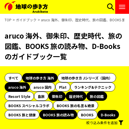
TOP
ガイドブック
aruco 海外、御朱印、歴史時代、旅の図鑑、BOOKS 旅
aruco 海外、御朱印、歴史時代、旅の
図鑑、BOOKS 旅の読み物、D-Books
のガイドブック一覧
すべて
地球の歩き方 海外
地球の歩き方 Jシリーズ（国内）
aruco 海外
aruco 国内
Plat
ランキング&テクニック
Resort Style
島旅
御朱印
歴史時代
旅の図鑑
BOOKS スペシャルコラボ
BOOKS 旅の名言＆絶景
BOOKS 旅と健康
BOOKS 旅の読み物
BOOKS
D-Books
絞り込み条件を追加