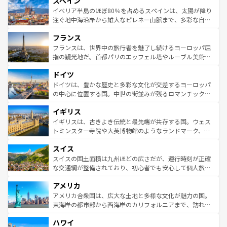
スペイン
ろん、トスカーナの美しい田園風景やアマルフィ海岸の絶
景など、自然景観も見逃せない。観光の合間には、本場の
イベリア半島のほぼ80％を占めるスペインは、太陽が降り
ピザやパスタなど、絶品のイタリア料理を堪能することも
注ぐ地中海沿岸から雄大なピレネー山脈まで、多彩な自然
できる。朝目覚めてから夜眠るまで、すべての瞬間を楽し
と文化が詰まったヨーロッパ屈指の旅行先だ。多様な地域
フランス
ませてくれるイタリアで、忘れられない旅をしてみよう！
文化が根付くこの国では、情熱的なフラメンコ、熱気あふ
なお、新着のイタリア情報は
コンテンツ一覧
を参照してほ
れる闘牛、そして美味しいタパスが生活の一部となってい
フランスは、世界中の旅行者を魅了し続けるヨーロッパ屈
しい。
る。首都マドリードの洗練された雰囲気や、バルセロナの
指の観光地だ。首都パリのエッフェル塔やルーブル美術館
アートに溢れた街角から、地方では古代ローマ遺跡や中世
といった象徴的なスポットから、田舎町の古風な美しさま
ドイツ
の城塞都市、穏やかなビーチリゾートまで多彩な表情を見
で、幅広い魅力が詰まっている。華麗な宮殿、歴史的な大
せる。地方によって風土や気候が異なるスペインはその個
聖堂、美しいビーチ、そして豊かな自然が、訪れる者を心
ドイツは、豊かな歴史と多彩な文化が交差するヨーロッパ
性で訪れる人を魅了する。 なお、新着のスペイン情報は
コ
から魅了する。また、フランスは美食の国としても知ら
の中心に位置する国。中世の街並みが残るロマンチック街
ンテンツ一覧
を参照してほしい。
れ、フランス料理はユネスコ無形文化遺産にも登録されて
道から、未来を先取りするようなモダンな都市まで多様な
イギリス
いる。シャンパンの発祥地であるランス、プロヴァンスの
顔を持つこの国は、どこを歩いても飽きることがない。ベ
香り高いラベンダー畑など、多彩な楽しみ方が可能だ。さ
ルリンの文化的活気、バイエルン州のアルプスの絶景、そ
イギリスは、古きよき伝統と最先端が共存する国。ウェス
らに、パリ以外の地域にも魅力が溢れており、どの街角に
してライン川沿いのワイン畑といった風景は必見。ビール
トミンスター寺院や大英博物館のようなランドマーク、歴
も豊かな歴史と文化が息づいている。パリ以外の個性あふ
とソーセージを味わいながら地元の人と過ごす楽しい時間
史ある大学都市、美しい丘陵地帯や牧歌的な風景など、エ
れる地方に足を運ぶとそれぞれで全く異なる文化を体験で
スイス
は、お酒好きな人にはぜひ体験してほしい。 なお、新着の
リアごとに異なる魅力がある。また、優雅なアフタヌーン
きるだろう。 なお、新着のフランス情報は
コンテンツ一覧
ドイツ情報は
コンテンツ一覧
を参照してほしい。
ティー、ビール好きにはたまらない英国パブ、サッカー観
スイスの国土面積は九州ほどの広さだが、運行時刻が正確
を参照してほしい。
戦など、本場だからこそできる体験も豊富。イギリスを旅
な交通網が整備されており、初心者でも安心して個人旅行
して楽しみつくそう。 なお、新着のイギリス情報は
コンテ
を楽しめる。日本同様に時刻表どおりの旅が可能だ。中世
アメリカ
ンツ一覧
を参照してほしい。
の建物がそのまま残る町や、スイスならではのユニークな
博物館もあり、アルプス観光だけでなく町歩きも満喫する
アメリカ合衆国は、広大な土地と多様な文化が魅力の国。
ことができる。国民の所得が高いため物価も高いが、旅行
東海岸の都市部から西海岸のカリフォルニアまで、訪れる
者向けの交通パス提供のサービスもあり、うまく活用すれ
場所ごとに異なる風景と体験が待っている。ニューヨーク
ハワイ
ば市内交通費無料で観光を楽しむこともできる。 なお、新
のような巨大都市は、観光、ショッピング、エンターテイ