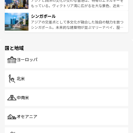
アジアと西洋の文化が交わる香港は、特有のエネルギーを
が旅行者を迎えてくれるので、きっと忘れられない旅にな
いビーチでリゾート気分を楽しむことができる。タイ料理
もっている。ヴィクトリア湾に広がる壮大な景色、近未来
るはずだ。 なお、新着のベトナム情報は
コンテンツ一覧
を
は世界的に有名で、屋台から高級レストランまで味覚を刺
的なアートスポット、そして歴史と現代が融合した町並
参照してほしい。
シンガポール
激する。気候は一年中温暖で、どの季節にも異なる楽しみ
み、どこを訪れても感動するはず。観光スポットが密集し
が待っている。親しみやすいタイの人々、仏教を中心とし
ており、効率よく見どころを回れるのも魅力。息をのむよ
アジアの交差点として多文化が融合した独自の魅力を放つ
た文化、そして多様な観光資源が、訪れる旅人を魅了し続
うな絶景から文化的な体験まで、香港を存分に楽しみ尽く
シンガポール。未来的な建築物が並ぶマリーナベイ、歴史
ける。 なお、新着のタイ情報は
コンテンツ一覧
を参照して
そう。 なお、新着の香港情報は
コンテンツ一覧
を参照して
と伝統を感じられるエスニックタウン、多数の緑豊かな公
ほしい。
ほしい。
園や自然保護区など、自然が調和した近代的な景観と文化
の多様性あふれるカラフルな町は、どこを歩いても新しい
国と地域
発見がある。さらに、治安のよさや充実した公共交通機関
も、旅行者にとっては魅力的なポイント。グルメも豊富
で、ホーカーズは地元の風情を楽しめる外せないスポット
ヨーロッパ
だ。訪れる人を飽きさせないシンガポールで、多様な魅力
を体感しよう。 なお、新着のシンガポール情報は
コンテン
ツ一覧
を参照してほしい。
北米
中南米
オセアニア