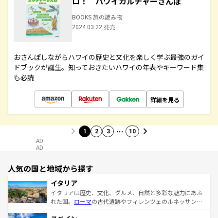
ロ！ ハワイカルチャーさんぽ
BOOKS 旅の読み物
2024.03.22 発売
おさんぽしながらハワイの歴史と文化を楽しく学ぶ最強のガイ
ドブックが誕生。知っておきたいハワイの年表やキーワード集
も必読
詳細を見る
…
1
2
3
10
AD
AD
人気の国と地域から探す
イタリア
イタリアは歴史、文化、グルメ、自然と多彩な魅力にあふ
れた国。
ローマ
の古代遺跡やフィレンツェのルネッサンス
美術、ヴェネツィアの運河など、歴史あるスポットはもち