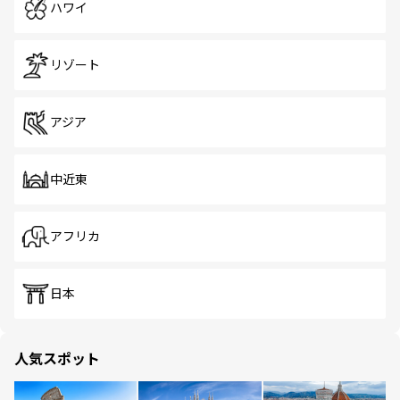
ハワイ
リゾート
アジア
中近東
アフリカ
日本
人気スポット