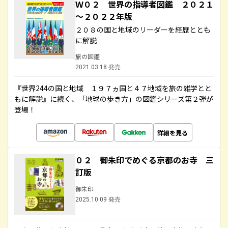
Ｗ０２ 世界の指導者図鑑 ２０２１
～２０２２年版
２０８の国と地域のリーダーを経歴ととも
に解説
旅の図鑑
2021.03.18 発売
『世界244の国と地域 １９７ヵ国と４７地域を旅の雑学とと
もに解説』に続く、「地球の歩き方」の図鑑シリーズ第２弾が
登場！
詳細を見る
０２ 御朱印でめぐる京都のお寺 三
訂版
御朱印
2025.10.09 発売