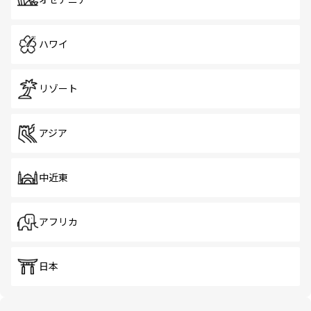
オセアニア
ハワイ
リゾート
アジア
中近東
アフリカ
日本