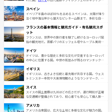
美術、ヴェネツィアの運河など、歴史あるスポットはもち
スペイン
ろん、トスカーナの美しい田園風景やアマルフィ海岸の絶
景など、自然景観も見逃せない。観光の合間には、本場の
イベリア半島のほぼ80％を占めるスペインは、太陽が降り
ピザやパスタなど、絶品のイタリア料理を堪能することも
注ぐ地中海沿岸から雄大なピレネー山脈まで、多彩な自然
できる。朝目覚めてから夜眠るまで、すべての瞬間を楽し
と文化が詰まったヨーロッパ屈指の旅行先だ。多様な地域
フランスの基本情報と観光ガイド・有名観光スポ
ませてくれるイタリアで、忘れられない旅をしてみよう！
文化が根付くこの国では、情熱的なフラメンコ、熱気あふ
なお、新着のイタリア情報は
コンテンツ一覧
を参照してほ
れる闘牛、そして美味しいタパスが生活の一部となってい
ット
しい。
る。首都マドリードの洗練された雰囲気や、バルセロナの
フランスは、世界中の旅行者を魅了し続けるヨーロッパ屈
アートに溢れた街角から、地方では古代ローマ遺跡や中世
指の観光地だ。首都パリのエッフェル塔やルーブル美術館
の城塞都市、穏やかなビーチリゾートまで多彩な表情を見
といった象徴的なスポットから、田舎町の古風な美しさま
せる。地方によって風土や気候が異なるスペインはその個
ドイツ
で、幅広い魅力が詰まっている。華麗な宮殿、歴史的な大
性で訪れる人を魅了する。 なお、新着のスペイン情報は
コ
聖堂、美しいビーチ、そして豊かな自然が、訪れる者を心
ドイツは、豊かな歴史と多彩な文化が交差するヨーロッパ
ンテンツ一覧
を参照してほしい。
から魅了する。また、フランスは美食の国としても知ら
の中心に位置する国。中世の街並みが残るロマンチック街
れ、フランス料理はユネスコ無形文化遺産にも登録されて
道から、未来を先取りするようなモダンな都市まで多様な
イギリス
いる。シャンパンの発祥地であるランス、プロヴァンスの
顔を持つこの国は、どこを歩いても飽きることがない。ベ
香り高いラベンダー畑など、多彩な楽しみ方が可能だ。さ
ルリンの文化的活気、バイエルン州のアルプスの絶景、そ
イギリスは、古きよき伝統と最先端が共存する国。ウェス
らに、パリ以外の地域にも魅力が溢れており、どの街角に
してライン川沿いのワイン畑といった風景は必見。ビール
トミンスター寺院や大英博物館のようなランドマーク、歴
も豊かな歴史と文化が息づいている。パリ以外の個性あふ
とソーセージを味わいながら地元の人と過ごす楽しい時間
史ある大学都市、美しい丘陵地帯や牧歌的な風景など、エ
れる地方に足を運ぶとそれぞれで全く異なる文化を体験で
スイス
は、お酒好きな人にはぜひ体験してほしい。 なお、新着の
リアごとに異なる魅力がある。また、優雅なアフタヌーン
きるだろう。 なお、新着のフランス情報は
コンテンツ一覧
ドイツ情報は
コンテンツ一覧
を参照してほしい。
ティー、ビール好きにはたまらない英国パブ、サッカー観
スイスの国土面積は九州ほどの広さだが、運行時刻が正確
を参照してほしい。
戦など、本場だからこそできる体験も豊富。イギリスを旅
な交通網が整備されており、初心者でも安心して個人旅行
して楽しみつくそう。 なお、新着のイギリス情報は
コンテ
を楽しめる。日本同様に時刻表どおりの旅が可能だ。中世
アメリカ
ンツ一覧
を参照してほしい。
の建物がそのまま残る町や、スイスならではのユニークな
博物館もあり、アルプス観光だけでなく町歩きも満喫する
アメリカ合衆国は、広大な土地と多様な文化が魅力の国。