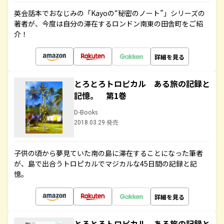
英会話本でおなじみの「Kayoの“秘密のノート”」シリーズの
著者が、今度は自分の滞在するロンドン南東の田舎町をご紹
介！
詳細を見る
とろとろトロピカル ある旅の記録と
記憶。 第1巻
D-Books
2018.03.29 発売
子供の頃から夢見ていた南の島に滞在することになった筆者
が、島で出合うトロピカルでマジカルな45日間の記録と記
憶。
詳細を見る
とろとろトロピカル ある旅の記録と