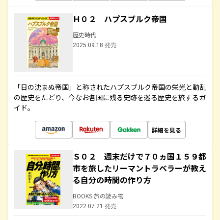
Ｈ０２ ハプスブルク帝国
歴史時代
2025.09.18 発売
「日の沈まぬ帝国」と称されたハプスブルク帝国の栄光と動乱
の歴史をたどり、今なお各国に残る史跡を巡る歴史を旅するガ
イド。
詳細を見る
Ｓ０２ 週末だけで７０ヵ国１５９都
市を旅したリーマントラベラーが教え
る自分の時間の作り方
BOOKS 旅の読み物
2022.07.21 発売