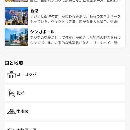
国だ。首都バンコクは高層ビルが立ち並ぶ一方、伝統的な
世界中の食通を魅了してやまないベトナム料理も魅力のひ
寺院や市場がいたるところに点在し、古きよき文化と現代
香港
とつ。フォーやバインミー、ベトナムコーヒーなどは、ぜ
の活気が交差している。北部ではチェンマイなどの山岳地
ひ現地で味わいたい。どの地域を訪れてもあたたかい人々
帯で自然と触れ合い、南部ではプーケットやクラビの美し
アジアと西洋の文化が交わる香港は、特有のエネルギーを
が旅行者を迎えてくれるので、きっと忘れられない旅にな
いビーチでリゾート気分を楽しむことができる。タイ料理
もっている。ヴィクトリア湾に広がる壮大な景色、近未来
るはずだ。 なお、新着のベトナム情報は
コンテンツ一覧
を
は世界的に有名で、屋台から高級レストランまで味覚を刺
的なアートスポット、そして歴史と現代が融合した町並
参照してほしい。
シンガポール
激する。気候は一年中温暖で、どの季節にも異なる楽しみ
み、どこを訪れても感動するはず。観光スポットが密集し
が待っている。親しみやすいタイの人々、仏教を中心とし
ており、効率よく見どころを回れるのも魅力。息をのむよ
アジアの交差点として多文化が融合した独自の魅力を放つ
た文化、そして多様な観光資源が、訪れる旅人を魅了し続
うな絶景から文化的な体験まで、香港を存分に楽しみ尽く
シンガポール。未来的な建築物が並ぶマリーナベイ、歴史
ける。 なお、新着のタイ情報は
コンテンツ一覧
を参照して
そう。 なお、新着の香港情報は
コンテンツ一覧
を参照して
と伝統を感じられるエスニックタウン、多数の緑豊かな公
ほしい。
ほしい。
園や自然保護区など、自然が調和した近代的な景観と文化
の多様性あふれるカラフルな町は、どこを歩いても新しい
国と地域
発見がある。さらに、治安のよさや充実した公共交通機関
も、旅行者にとっては魅力的なポイント。グルメも豊富
で、ホーカーズは地元の風情を楽しめる外せないスポット
ヨーロッパ
だ。訪れる人を飽きさせないシンガポールで、多様な魅力
を体感しよう。 なお、新着のシンガポール情報は
コンテン
ツ一覧
を参照してほしい。
北米
中南米