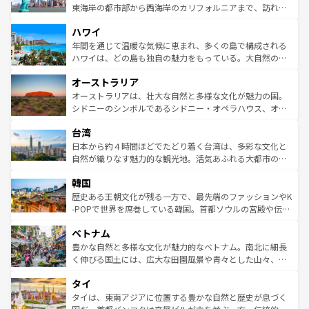
ことができる。国民の所得が高いため物価も高いが、旅行
東海岸の都市部から西海岸のカリフォルニアまで、訪れる
者向けの交通パス提供のサービスもあり、うまく活用すれ
場所ごとに異なる風景と体験が待っている。ニューヨーク
ハワイ
ば市内交通費無料で観光を楽しむこともできる。 なお、新
のような巨大都市は、観光、ショッピング、エンターテイ
着のスイス情報は
コンテンツ一覧
を参照してほしい。
ンメントが詰まった刺激的なスポットだ。一方、アメリカ
年間を通じて温暖な気候に恵まれ、多くの島で構成される
西部には大自然が広がり、グランドキャニオンやイエロー
ハワイは、どの島も独自の魅力をもっている。大自然の神
ストーン国立公園といった絶景が堪能できる。さらに、南
秘を感じたいなら、火山が生み出した壮大な景観を誇るハ
オーストラリア
部のニューオーリンズでは、音楽と美食が融合した独特の
ワイ島は見逃せない。また、定番の観光地といえばオアフ
文化が魅力。旅行者はアメリカの各地域で異なる魅力を楽
島だが、静かな自然を求めるならマウイ島やカウアイ島が
オーストラリアは、壮大な自然と多様な文化が魅力の国。
しみながら、その多様性と豊かな歴史を感じることができ
おすすめ。エメラルドグリーンに輝く海をはじめ、豊かな
シドニーのシンボルであるシドニー・オペラハウス、オー
るだろう。車でのロードトリップや列車の旅も、アメリカ
文化や歴史が息づいている。「アロハスピリット」と呼ば
ストラリア東海岸北部に広がる大サンゴ礁地帯グレートバ
ならではの贅沢な旅のスタイルだ。 なお、新着のアメリカ
台湾
れるおもてなしの心で訪れる人々を迎えてくれるハワイの
リアリーフや大陸中央部にそびえるウルル（エアーズロッ
情報は
コンテンツ一覧
を参照してほしい。
人々、おいしいローカルフードやハワイアンミュージッ
ク）、タスマニアの美しい原生林やケアンズの熱帯雨林な
日本から約４時間ほどでたどり着く台湾は、多彩な文化と
ク、伝統的なフラダンスなど、すべてがハワイの魅力を彩
ど、見どころがたくさん。また、カフェやワイン、オージ
自然が織りなす魅力的な観光地。活気あふれる大都市の台
っている。訪れるたびに新しい発見と感動が待っているハ
ービーフなどの食文化も豊かで、美味しいものであふれて
北やノスタルジックな町並みが人気な九份（ジォウフェ
ワイを、存分に味わってほしい。 なお、新着のハワイ情報
韓国
いる。アクティビティも充実しており、サーフィンやダイ
ン）、静ひつな山岳地帯である台湾東部など、都市の喧騒
は
コンテンツ一覧
を参照してほしい。
ビング、ハイキングなど、アウトドア好きにはたまらな
と山間の静けさが共存しており、訪れる人に新しい発見と
歴史ある王朝文化が残る一方で、最先端のファッションやK
い。オーストラリアの多彩な魅力を存分に味わいつくそ
驚きをもたらしてくれる。また、奥深い台湾の食文化も魅
-POPで世界を席巻している韓国。首都ソウルの宮殿や伝統
う。 なお、新着のオーストラリア情報は
コンテンツ一覧
を
力で、夜市などの屋台グルメから高級料理、ヘルシーで美
家屋が並ぶエリアでは韓国の歴史と文化に浸ることがで
参照してほしい。
ベトナム
容にもいいと評判のスイーツなど、バラエティ豊かな料理
き、地方に足を延ばせば四季折々の自然美を楽しむことが
が味わえる。 なお、新着の台湾情報は
コンテンツ一覧
を参
できる。そして、キムチや焼肉、絶品のストリートフード
豊かな自然と多様な文化が魅力的なベトナム。南北に細長
照してほしい。
まで、さまざまな韓国料理が待っている。夜には、韓国な
く伸びる国土には、広大な田園風景や青々とした山々、世
らではのナイトライフも堪能できる。あたたかいホスピタ
界遺産に登録された壮大な自然景観が点在し、都市部では
タイ
リティに包まれながら、韓国の多彩な魅力を心ゆくまで味
急速な発展と共に伝統が息づく。ハノイの古い町並みやホ
わってみてほしい。 なお、新着の韓国情報は
コンテンツ一
ーチミン市のフランス統治時代の建物も、独特の雰囲気を
タイは、東南アジアに位置する豊かな自然と歴史が息づく
覧
を参照してほしい。
醸し出している。また、バラエティの豊かさとおいしさで