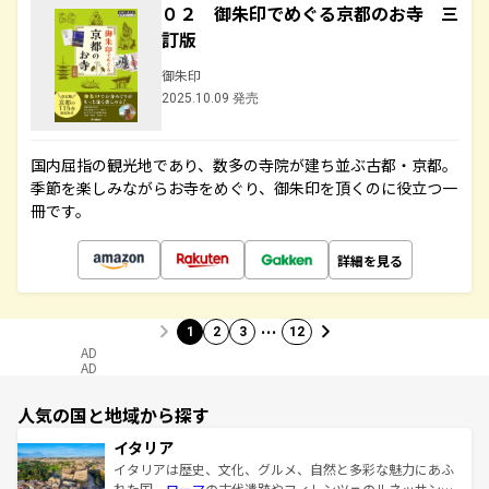
０２ 御朱印でめぐる京都のお寺 三
訂版
御朱印
2025.10.09 発売
国内屈指の観光地であり、数多の寺院が建ち並ぶ古都・京都。
季節を楽しみながらお寺をめぐり、御朱印を頂くのに役立つ一
冊です。
詳細を見る
…
1
2
3
12
AD
AD
人気の国と地域から探す
イタリア
イタリアは歴史、文化、グルメ、自然と多彩な魅力にあふ
れた国。
ローマ
の古代遺跡やフィレンツェのルネッサンス