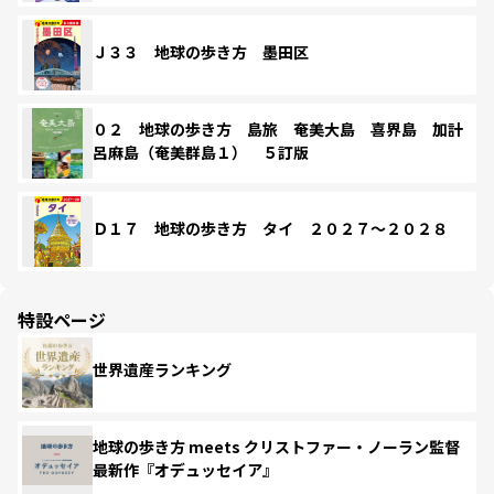
Ｊ３３ 地球の歩き方 墨田区
０２ 地球の歩き方 島旅 奄美大島 喜界島 加計
呂麻島（奄美群島１） ５訂版
Ｄ１７ 地球の歩き方 タイ ２０２７～２０２８
特設ページ
世界遺産ランキング
地球の歩き方 meets クリストファー・ノーラン監督
最新作『オデュッセイア』