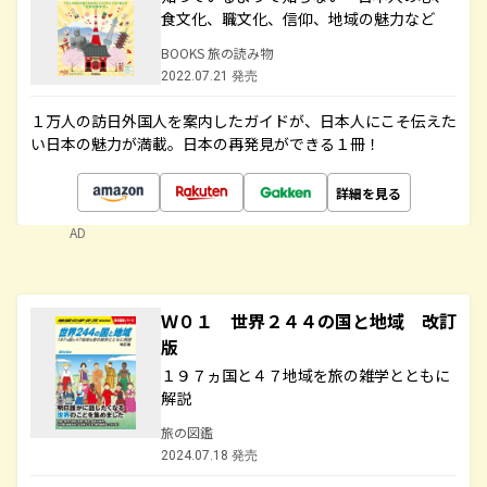
食文化、職文化、信仰、地域の魅力など
BOOKS 旅の読み物
2022.07.21 発売
１万人の訪日外国人を案内したガイドが、日本人にこそ伝えた
い日本の魅力が満載。日本の再発見ができる１冊！
詳細を見る
AD
Ｗ０１ 世界２４４の国と地域 改訂
版
１９７ヵ国と４７地域を旅の雑学とともに
解説
旅の図鑑
2024.07.18 発売