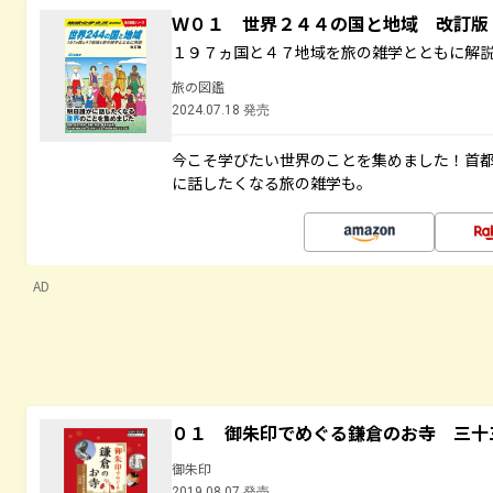
Ｗ０１ 世界２４４の国と地域 改訂版
１９７ヵ国と４７地域を旅の雑学とともに解
旅の図鑑
2024.07.18 発売
今こそ学びたい世界のことを集めました！首
に話したくなる旅の雑学も。
AD
０１ 御朱印でめぐる鎌倉のお寺 三十
御朱印
2019.08.07 発売