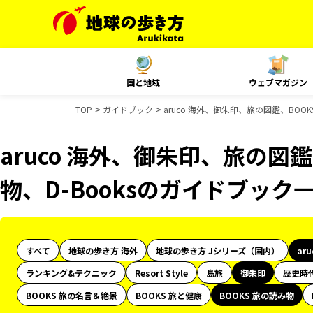
国と地域
ウェブマガジン
TOP
ガイドブック
aruco 海外、御朱印、旅の図鑑、BOO
aruco 海外、御朱印、旅の図鑑
物、D-Booksのガイドブック
すべて
地球の歩き方 海外
地球の歩き方 Jシリーズ（国内）
ar
ランキング&テクニック
Resort Style
島旅
御朱印
歴史時
BOOKS 旅の名言＆絶景
BOOKS 旅と健康
BOOKS 旅の読み物