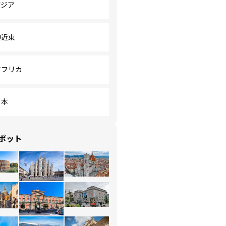
アジア
中近東
アフリカ
日本
ポット