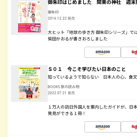
御朱印はじめました 関東の神社 週末
御朱印
2016.12.22 発売
大ヒット「地球の歩き方 御朱印シリーズ」で
柴田かおるが書きおろしました
Ｓ０１ 今こそ学びたい日本のこと
知っているようで知らない 日本人の心、食
BOOKS 旅の読み物
2022.07.21 発売
１万人の訪日外国人を案内したガイドが、日
発見ができる１冊！