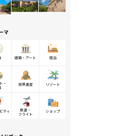
ーマ
食
建築・アート
宿泊
ト・
世界遺産
リゾート
戦
鉄道・
ビティ
ショップ
フライト