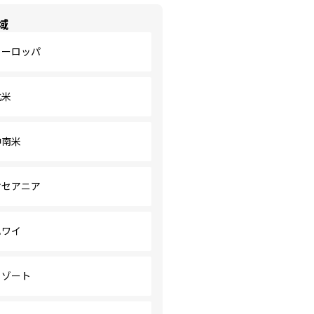
域
ヨーロッパ
北米
中南米
オセアニア
ハワイ
リゾート