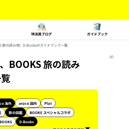
特派員ブログ
ガイドブック
KS 旅の読み物、D-Booksのガイドブック一覧
AD
、BOOKS 旅の読み
一覧
uco 海外
aruco 国内
Plat
代
旅の図鑑
BOOKS スペシャルコラボ
BOOKS
D-Books