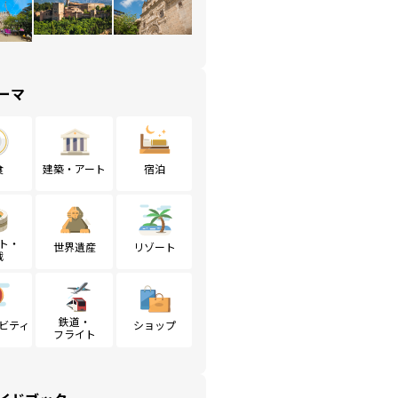
ーマ
食
建築・アート
宿泊
ト・
世界遺産
リゾート
戦
鉄道・
ビティ
ショップ
フライト