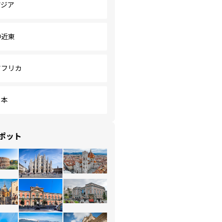
アジア
中近東
アフリカ
日本
ポット