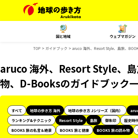
国と地域
ウェブマガジン
TOP
ガイドブック
aruco 海外、Resort Style、島旅、
aruco 海外、Resort Styl
物、D-Booksのガイドブック
すべて
地球の歩き方 海外
地球の歩き方 Jシリーズ（国内）
aru
ランキング&テクニック
Resort Style
島旅
御朱印
歴史時
BOOKS 旅の名言＆絶景
BOOKS 旅と健康
BOOKS 旅の読み物