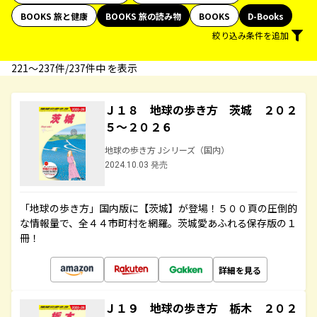
BOOKS 旅と健康
BOOKS 旅の読み物
BOOKS
D-Books
絞り込み条件を追加
221〜237件/237件中 を表示
Ｊ１８ 地球の歩き方 茨城 ２０２
５～２０２６
地球の歩き方 Jシリーズ（国内）
2024.10.03 発売
「地球の歩き方」国内版に【茨城】が登場！５００頁の圧倒的
な情報量で、全４４市町村を網羅。茨城愛あふれる保存版の１
冊！
詳細を見る
Ｊ１９ 地球の歩き方 栃木 ２０２