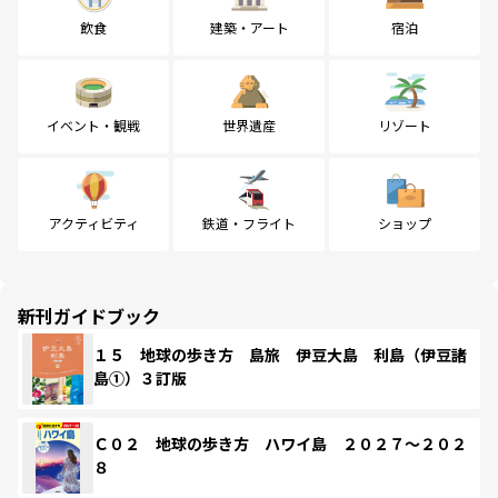
飲食
建築・アート
宿泊
イベント・観戦
世界遺産
リゾート
アクティビティ
鉄道・フライト
ショップ
新刊ガイドブック
１５ 地球の歩き方 島旅 伊豆大島 利島（伊豆諸
島①）３訂版
Ｃ０２ 地球の歩き方 ハワイ島 ２０２７～２０２
８