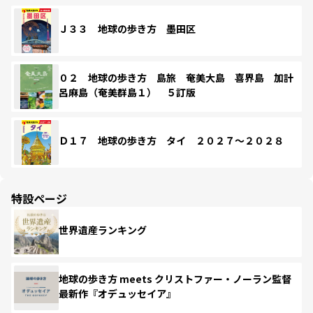
Ｊ３３ 地球の歩き方 墨田区
０２ 地球の歩き方 島旅 奄美大島 喜界島 加計
呂麻島（奄美群島１） ５訂版
Ｄ１７ 地球の歩き方 タイ ２０２７～２０２８
特設ページ
世界遺産ランキング
地球の歩き方 meets クリストファー・ノーラン監督
最新作『オデュッセイア』