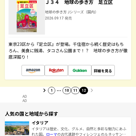
Ｊ３４ 地球の歩き方 足立区
地球の歩き方 Jシリーズ（国内）
2026.09.17 発売
東京23区から『足立区』が登場。千住宿から続く歴史はもち
ろん、美食に銭湯、タコさん公園まで！？ 地球の歩き方が徹
底深掘り！
詳細を見る
…
1
10
11
12
AD
AD
人気の国と地域から探す
イタリア
イタリアは歴史、文化、グルメ、自然と多彩な魅力にあふ
れた国。
ローマ
の古代遺跡やフィレンツェのルネッサンス