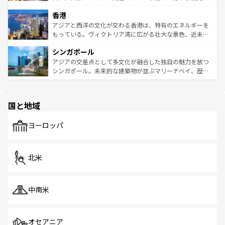
世界中の食通を魅了してやまないベトナム料理も魅力のひ
寺院や市場がいたるところに点在し、古きよき文化と現代
香港
とつ。フォーやバインミー、ベトナムコーヒーなどは、ぜ
の活気が交差している。北部ではチェンマイなどの山岳地
ひ現地で味わいたい。どの地域を訪れてもあたたかい人々
帯で自然と触れ合い、南部ではプーケットやクラビの美し
アジアと西洋の文化が交わる香港は、特有のエネルギーを
が旅行者を迎えてくれるので、きっと忘れられない旅にな
いビーチでリゾート気分を楽しむことができる。タイ料理
もっている。ヴィクトリア湾に広がる壮大な景色、近未来
るはずだ。 なお、新着のベトナム情報は
コンテンツ一覧
を
は世界的に有名で、屋台から高級レストランまで味覚を刺
的なアートスポット、そして歴史と現代が融合した町並
参照してほしい。
シンガポール
激する。気候は一年中温暖で、どの季節にも異なる楽しみ
み、どこを訪れても感動するはず。観光スポットが密集し
が待っている。親しみやすいタイの人々、仏教を中心とし
ており、効率よく見どころを回れるのも魅力。息をのむよ
アジアの交差点として多文化が融合した独自の魅力を放つ
た文化、そして多様な観光資源が、訪れる旅人を魅了し続
うな絶景から文化的な体験まで、香港を存分に楽しみ尽く
シンガポール。未来的な建築物が並ぶマリーナベイ、歴史
ける。 なお、新着のタイ情報は
コンテンツ一覧
を参照して
そう。 なお、新着の香港情報は
コンテンツ一覧
を参照して
と伝統を感じられるエスニックタウン、多数の緑豊かな公
ほしい。
ほしい。
園や自然保護区など、自然が調和した近代的な景観と文化
の多様性あふれるカラフルな町は、どこを歩いても新しい
国と地域
発見がある。さらに、治安のよさや充実した公共交通機関
も、旅行者にとっては魅力的なポイント。グルメも豊富
で、ホーカーズは地元の風情を楽しめる外せないスポット
ヨーロッパ
だ。訪れる人を飽きさせないシンガポールで、多様な魅力
を体感しよう。 なお、新着のシンガポール情報は
コンテン
ツ一覧
を参照してほしい。
北米
中南米
オセアニア