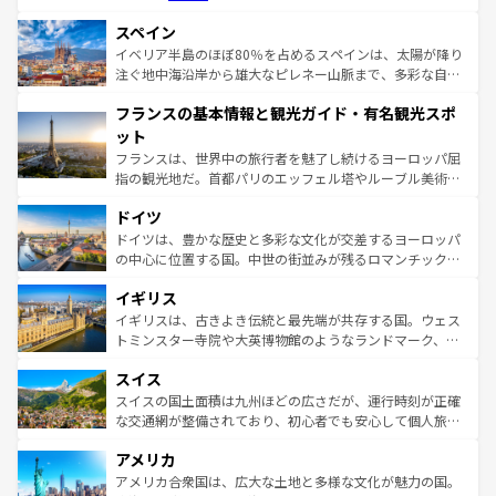
美術、ヴェネツィアの運河など、歴史あるスポットはもち
スペイン
ろん、トスカーナの美しい田園風景やアマルフィ海岸の絶
景など、自然景観も見逃せない。観光の合間には、本場の
イベリア半島のほぼ80％を占めるスペインは、太陽が降り
ピザやパスタなど、絶品のイタリア料理を堪能することも
注ぐ地中海沿岸から雄大なピレネー山脈まで、多彩な自然
できる。朝目覚めてから夜眠るまで、すべての瞬間を楽し
と文化が詰まったヨーロッパ屈指の旅行先だ。多様な地域
フランスの基本情報と観光ガイド・有名観光スポ
ませてくれるイタリアで、忘れられない旅をしてみよう！
文化が根付くこの国では、情熱的なフラメンコ、熱気あふ
なお、新着のイタリア情報は
コンテンツ一覧
を参照してほ
れる闘牛、そして美味しいタパスが生活の一部となってい
ット
しい。
る。首都マドリードの洗練された雰囲気や、バルセロナの
フランスは、世界中の旅行者を魅了し続けるヨーロッパ屈
アートに溢れた街角から、地方では古代ローマ遺跡や中世
指の観光地だ。首都パリのエッフェル塔やルーブル美術館
の城塞都市、穏やかなビーチリゾートまで多彩な表情を見
といった象徴的なスポットから、田舎町の古風な美しさま
せる。地方によって風土や気候が異なるスペインはその個
ドイツ
で、幅広い魅力が詰まっている。華麗な宮殿、歴史的な大
性で訪れる人を魅了する。 なお、新着のスペイン情報は
コ
聖堂、美しいビーチ、そして豊かな自然が、訪れる者を心
ドイツは、豊かな歴史と多彩な文化が交差するヨーロッパ
ンテンツ一覧
を参照してほしい。
から魅了する。また、フランスは美食の国としても知ら
の中心に位置する国。中世の街並みが残るロマンチック街
れ、フランス料理はユネスコ無形文化遺産にも登録されて
道から、未来を先取りするようなモダンな都市まで多様な
イギリス
いる。シャンパンの発祥地であるランス、プロヴァンスの
顔を持つこの国は、どこを歩いても飽きることがない。ベ
香り高いラベンダー畑など、多彩な楽しみ方が可能だ。さ
ルリンの文化的活気、バイエルン州のアルプスの絶景、そ
イギリスは、古きよき伝統と最先端が共存する国。ウェス
らに、パリ以外の地域にも魅力が溢れており、どの街角に
してライン川沿いのワイン畑といった風景は必見。ビール
トミンスター寺院や大英博物館のようなランドマーク、歴
も豊かな歴史と文化が息づいている。パリ以外の個性あふ
とソーセージを味わいながら地元の人と過ごす楽しい時間
史ある大学都市、美しい丘陵地帯や牧歌的な風景など、エ
れる地方に足を運ぶとそれぞれで全く異なる文化を体験で
スイス
は、お酒好きな人にはぜひ体験してほしい。 なお、新着の
リアごとに異なる魅力がある。また、優雅なアフタヌーン
きるだろう。 なお、新着のフランス情報は
コンテンツ一覧
ドイツ情報は
コンテンツ一覧
を参照してほしい。
ティー、ビール好きにはたまらない英国パブ、サッカー観
スイスの国土面積は九州ほどの広さだが、運行時刻が正確
を参照してほしい。
戦など、本場だからこそできる体験も豊富。イギリスを旅
な交通網が整備されており、初心者でも安心して個人旅行
して楽しみつくそう。 なお、新着のイギリス情報は
コンテ
を楽しめる。日本同様に時刻表どおりの旅が可能だ。中世
アメリカ
ンツ一覧
を参照してほしい。
の建物がそのまま残る町や、スイスならではのユニークな
博物館もあり、アルプス観光だけでなく町歩きも満喫する
アメリカ合衆国は、広大な土地と多様な文化が魅力の国。