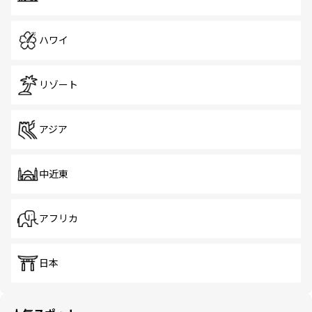
ハワイ
リゾート
アジア
中近東
アフリカ
日本