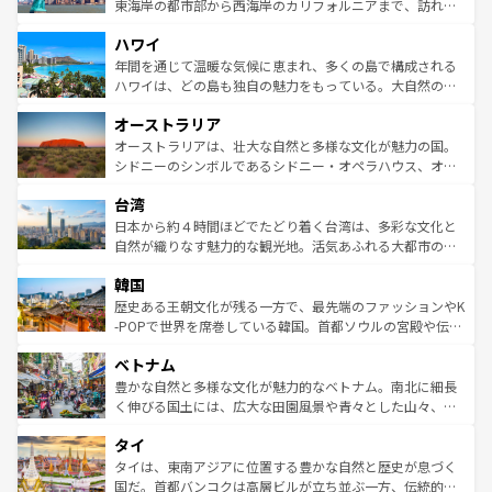
ことができる。国民の所得が高いため物価も高いが、旅行
東海岸の都市部から西海岸のカリフォルニアまで、訪れる
者向けの交通パス提供のサービスもあり、うまく活用すれ
場所ごとに異なる風景と体験が待っている。ニューヨーク
ハワイ
ば市内交通費無料で観光を楽しむこともできる。 なお、新
のような巨大都市は、観光、ショッピング、エンターテイ
着のスイス情報は
コンテンツ一覧
を参照してほしい。
ンメントが詰まった刺激的なスポットだ。一方、アメリカ
年間を通じて温暖な気候に恵まれ、多くの島で構成される
西部には大自然が広がり、グランドキャニオンやイエロー
ハワイは、どの島も独自の魅力をもっている。大自然の神
ストーン国立公園といった絶景が堪能できる。さらに、南
秘を感じたいなら、火山が生み出した壮大な景観を誇るハ
オーストラリア
部のニューオーリンズでは、音楽と美食が融合した独特の
ワイ島は見逃せない。また、定番の観光地といえばオアフ
文化が魅力。旅行者はアメリカの各地域で異なる魅力を楽
島だが、静かな自然を求めるならマウイ島やカウアイ島が
オーストラリアは、壮大な自然と多様な文化が魅力の国。
しみながら、その多様性と豊かな歴史を感じることができ
おすすめ。エメラルドグリーンに輝く海をはじめ、豊かな
シドニーのシンボルであるシドニー・オペラハウス、オー
るだろう。車でのロードトリップや列車の旅も、アメリカ
文化や歴史が息づいている。「アロハスピリット」と呼ば
ストラリア東海岸北部に広がる大サンゴ礁地帯グレートバ
ならではの贅沢な旅のスタイルだ。 なお、新着のアメリカ
台湾
れるおもてなしの心で訪れる人々を迎えてくれるハワイの
リアリーフや大陸中央部にそびえるウルル（エアーズロッ
情報は
コンテンツ一覧
を参照してほしい。
人々、おいしいローカルフードやハワイアンミュージッ
ク）、タスマニアの美しい原生林やケアンズの熱帯雨林な
日本から約４時間ほどでたどり着く台湾は、多彩な文化と
ク、伝統的なフラダンスなど、すべてがハワイの魅力を彩
ど、見どころがたくさん。また、カフェやワイン、オージ
自然が織りなす魅力的な観光地。活気あふれる大都市の台
っている。訪れるたびに新しい発見と感動が待っているハ
ービーフなどの食文化も豊かで、美味しいものであふれて
北やノスタルジックな町並みが人気な九份（ジォウフェ
ワイを、存分に味わってほしい。 なお、新着のハワイ情報
韓国
いる。アクティビティも充実しており、サーフィンやダイ
ン）、静ひつな山岳地帯である台湾東部など、都市の喧騒
は
コンテンツ一覧
を参照してほしい。
ビング、ハイキングなど、アウトドア好きにはたまらな
と山間の静けさが共存しており、訪れる人に新しい発見と
歴史ある王朝文化が残る一方で、最先端のファッションやK
い。オーストラリアの多彩な魅力を存分に味わいつくそ
驚きをもたらしてくれる。また、奥深い台湾の食文化も魅
-POPで世界を席巻している韓国。首都ソウルの宮殿や伝統
う。 なお、新着のオーストラリア情報は
コンテンツ一覧
を
力で、夜市などの屋台グルメから高級料理、ヘルシーで美
家屋が並ぶエリアでは韓国の歴史と文化に浸ることがで
参照してほしい。
ベトナム
容にもいいと評判のスイーツなど、バラエティ豊かな料理
き、地方に足を延ばせば四季折々の自然美を楽しむことが
が味わえる。 なお、新着の台湾情報は
コンテンツ一覧
を参
できる。そして、キムチや焼肉、絶品のストリートフード
豊かな自然と多様な文化が魅力的なベトナム。南北に細長
照してほしい。
まで、さまざまな韓国料理が待っている。夜には、韓国な
く伸びる国土には、広大な田園風景や青々とした山々、世
らではのナイトライフも堪能できる。あたたかいホスピタ
界遺産に登録された壮大な自然景観が点在し、都市部では
タイ
リティに包まれながら、韓国の多彩な魅力を心ゆくまで味
急速な発展と共に伝統が息づく。ハノイの古い町並みやホ
わってみてほしい。 なお、新着の韓国情報は
コンテンツ一
ーチミン市のフランス統治時代の建物も、独特の雰囲気を
タイは、東南アジアに位置する豊かな自然と歴史が息づく
覧
を参照してほしい。
醸し出している。また、バラエティの豊かさとおいしさで
国だ。首都バンコクは高層ビルが立ち並ぶ一方、伝統的な