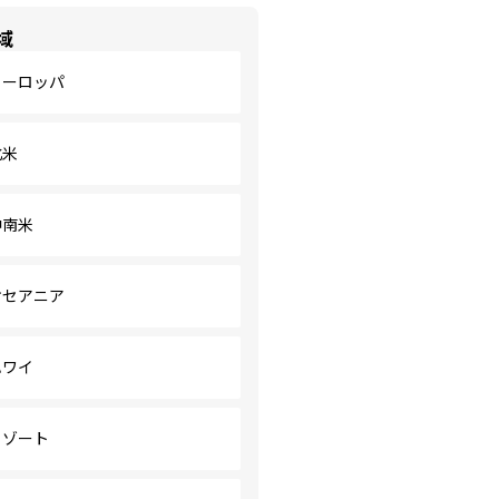
域
ヨーロッパ
北米
中南米
オセアニア
ハワイ
リゾート