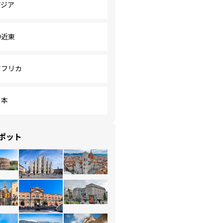
アジア
中近東
アフリカ
日本
ポット