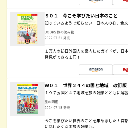
Ｓ０１ 今こそ学びたい日本のこと
知っているようで知らない 日本人の心、食
BOOKS 旅の読み物
2022.07.21 発売
１万人の訪日外国人を案内したガイドが、日
発見ができる１冊！
Ｗ０１ 世界２４４の国と地域 改訂版
１９７ヵ国と４７地域を旅の雑学とともに解
旅の図鑑
2024.07.18 発売
今こそ学びたい世界のことを集めました！首
に話したくなる旅の雑学も。