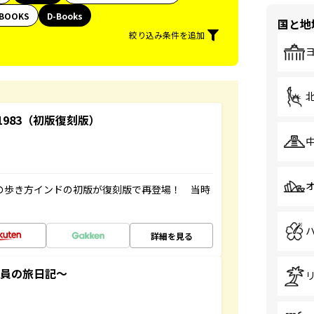
BOOKS
D-Books
国と地
絞り込み条件を追加
-1983（初版復刻版）
球の歩き方インドの初版が復刻版で再登場！ 当時
詳細を見る
社員の旅日記～