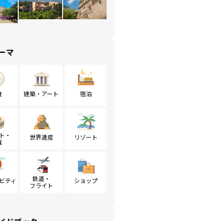
ーマ
食
建築・アート
宿泊
ト・
世界遺産
リゾート
戦
鉄道・
ビティ
ショップ
フライト