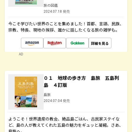
旅の図鑑
2024.07.18 発売
今こそ学びたい世界のことを集めました！首都、言語、民族、
宗教、特長、現地の挨拶、誰かに話したくなる旅の雑学も。
詳細を見る
AD
０１ 地球の歩き方 島旅 五島列
島 ４訂版
島旅
2024.07.04 発売
ようこそ！世界遺産の教会、絶品島ごはん、古民家ステイな
ど、島の人が教えてくれた五島の魅力をギュッと凝縮。さあ、
島旅へ。