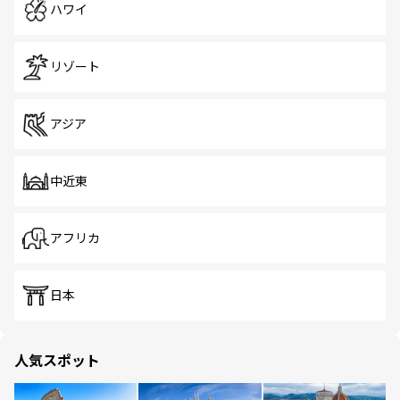
ハワイ
リゾート
アジア
中近東
アフリカ
日本
人気スポット