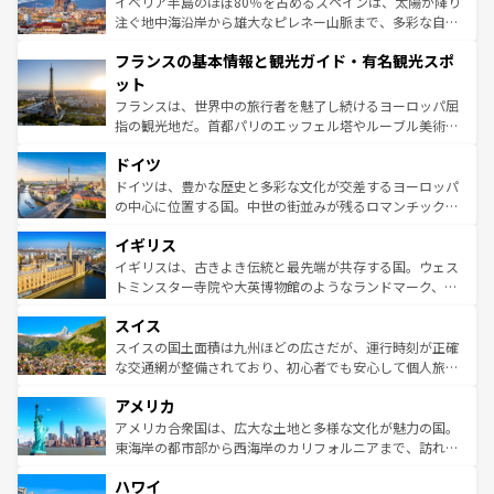
景など、自然景観も見逃せない。観光の合間には、本場の
イベリア半島のほぼ80％を占めるスペインは、太陽が降り
ピザやパスタなど、絶品のイタリア料理を堪能することも
注ぐ地中海沿岸から雄大なピレネー山脈まで、多彩な自然
できる。朝目覚めてから夜眠るまで、すべての瞬間を楽し
と文化が詰まったヨーロッパ屈指の旅行先だ。多様な地域
フランスの基本情報と観光ガイド・有名観光スポ
ませてくれるイタリアで、忘れられない旅をしてみよう！
文化が根付くこの国では、情熱的なフラメンコ、熱気あふ
なお、新着のイタリア情報は
コンテンツ一覧
を参照してほ
れる闘牛、そして美味しいタパスが生活の一部となってい
ット
しい。
る。首都マドリードの洗練された雰囲気や、バルセロナの
フランスは、世界中の旅行者を魅了し続けるヨーロッパ屈
アートに溢れた街角から、地方では古代ローマ遺跡や中世
指の観光地だ。首都パリのエッフェル塔やルーブル美術館
の城塞都市、穏やかなビーチリゾートまで多彩な表情を見
といった象徴的なスポットから、田舎町の古風な美しさま
せる。地方によって風土や気候が異なるスペインはその個
ドイツ
で、幅広い魅力が詰まっている。華麗な宮殿、歴史的な大
性で訪れる人を魅了する。 なお、新着のスペイン情報は
コ
聖堂、美しいビーチ、そして豊かな自然が、訪れる者を心
ドイツは、豊かな歴史と多彩な文化が交差するヨーロッパ
ンテンツ一覧
を参照してほしい。
から魅了する。また、フランスは美食の国としても知ら
の中心に位置する国。中世の街並みが残るロマンチック街
れ、フランス料理はユネスコ無形文化遺産にも登録されて
道から、未来を先取りするようなモダンな都市まで多様な
イギリス
いる。シャンパンの発祥地であるランス、プロヴァンスの
顔を持つこの国は、どこを歩いても飽きることがない。ベ
香り高いラベンダー畑など、多彩な楽しみ方が可能だ。さ
ルリンの文化的活気、バイエルン州のアルプスの絶景、そ
イギリスは、古きよき伝統と最先端が共存する国。ウェス
らに、パリ以外の地域にも魅力が溢れており、どの街角に
してライン川沿いのワイン畑といった風景は必見。ビール
トミンスター寺院や大英博物館のようなランドマーク、歴
も豊かな歴史と文化が息づいている。パリ以外の個性あふ
とソーセージを味わいながら地元の人と過ごす楽しい時間
史ある大学都市、美しい丘陵地帯や牧歌的な風景など、エ
れる地方に足を運ぶとそれぞれで全く異なる文化を体験で
スイス
は、お酒好きな人にはぜひ体験してほしい。 なお、新着の
リアごとに異なる魅力がある。また、優雅なアフタヌーン
きるだろう。 なお、新着のフランス情報は
コンテンツ一覧
ドイツ情報は
コンテンツ一覧
を参照してほしい。
ティー、ビール好きにはたまらない英国パブ、サッカー観
スイスの国土面積は九州ほどの広さだが、運行時刻が正確
を参照してほしい。
戦など、本場だからこそできる体験も豊富。イギリスを旅
な交通網が整備されており、初心者でも安心して個人旅行
して楽しみつくそう。 なお、新着のイギリス情報は
コンテ
を楽しめる。日本同様に時刻表どおりの旅が可能だ。中世
アメリカ
ンツ一覧
を参照してほしい。
の建物がそのまま残る町や、スイスならではのユニークな
博物館もあり、アルプス観光だけでなく町歩きも満喫する
アメリカ合衆国は、広大な土地と多様な文化が魅力の国。
ことができる。国民の所得が高いため物価も高いが、旅行
東海岸の都市部から西海岸のカリフォルニアまで、訪れる
者向けの交通パス提供のサービスもあり、うまく活用すれ
場所ごとに異なる風景と体験が待っている。ニューヨーク
ハワイ
ば市内交通費無料で観光を楽しむこともできる。 なお、新
のような巨大都市は、観光、ショッピング、エンターテイ