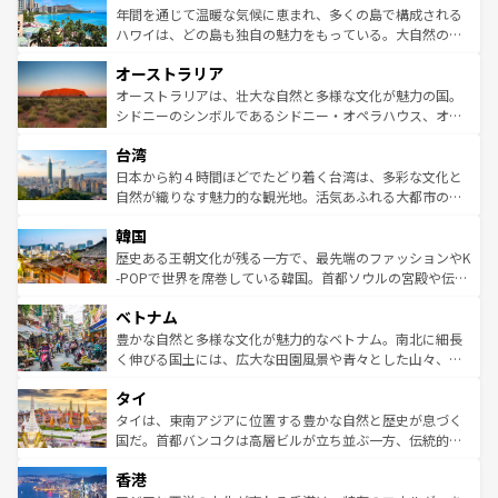
着のスイス情報は
コンテンツ一覧
を参照してほしい。
ンメントが詰まった刺激的なスポットだ。一方、アメリカ
年間を通じて温暖な気候に恵まれ、多くの島で構成される
西部には大自然が広がり、グランドキャニオンやイエロー
ハワイは、どの島も独自の魅力をもっている。大自然の神
ストーン国立公園といった絶景が堪能できる。さらに、南
秘を感じたいなら、火山が生み出した壮大な景観を誇るハ
オーストラリア
部のニューオーリンズでは、音楽と美食が融合した独特の
ワイ島は見逃せない。また、定番の観光地といえばオアフ
文化が魅力。旅行者はアメリカの各地域で異なる魅力を楽
島だが、静かな自然を求めるならマウイ島やカウアイ島が
オーストラリアは、壮大な自然と多様な文化が魅力の国。
しみながら、その多様性と豊かな歴史を感じることができ
おすすめ。エメラルドグリーンに輝く海をはじめ、豊かな
シドニーのシンボルであるシドニー・オペラハウス、オー
るだろう。車でのロードトリップや列車の旅も、アメリカ
文化や歴史が息づいている。「アロハスピリット」と呼ば
ストラリア東海岸北部に広がる大サンゴ礁地帯グレートバ
ならではの贅沢な旅のスタイルだ。 なお、新着のアメリカ
台湾
れるおもてなしの心で訪れる人々を迎えてくれるハワイの
リアリーフや大陸中央部にそびえるウルル（エアーズロッ
情報は
コンテンツ一覧
を参照してほしい。
人々、おいしいローカルフードやハワイアンミュージッ
ク）、タスマニアの美しい原生林やケアンズの熱帯雨林な
日本から約４時間ほどでたどり着く台湾は、多彩な文化と
ク、伝統的なフラダンスなど、すべてがハワイの魅力を彩
ど、見どころがたくさん。また、カフェやワイン、オージ
自然が織りなす魅力的な観光地。活気あふれる大都市の台
っている。訪れるたびに新しい発見と感動が待っているハ
ービーフなどの食文化も豊かで、美味しいものであふれて
北やノスタルジックな町並みが人気な九份（ジォウフェ
ワイを、存分に味わってほしい。 なお、新着のハワイ情報
韓国
いる。アクティビティも充実しており、サーフィンやダイ
ン）、静ひつな山岳地帯である台湾東部など、都市の喧騒
は
コンテンツ一覧
を参照してほしい。
ビング、ハイキングなど、アウトドア好きにはたまらな
と山間の静けさが共存しており、訪れる人に新しい発見と
歴史ある王朝文化が残る一方で、最先端のファッションやK
い。オーストラリアの多彩な魅力を存分に味わいつくそ
驚きをもたらしてくれる。また、奥深い台湾の食文化も魅
-POPで世界を席巻している韓国。首都ソウルの宮殿や伝統
う。 なお、新着のオーストラリア情報は
コンテンツ一覧
を
力で、夜市などの屋台グルメから高級料理、ヘルシーで美
家屋が並ぶエリアでは韓国の歴史と文化に浸ることがで
参照してほしい。
ベトナム
容にもいいと評判のスイーツなど、バラエティ豊かな料理
き、地方に足を延ばせば四季折々の自然美を楽しむことが
が味わえる。 なお、新着の台湾情報は
コンテンツ一覧
を参
できる。そして、キムチや焼肉、絶品のストリートフード
豊かな自然と多様な文化が魅力的なベトナム。南北に細長
照してほしい。
まで、さまざまな韓国料理が待っている。夜には、韓国な
く伸びる国土には、広大な田園風景や青々とした山々、世
らではのナイトライフも堪能できる。あたたかいホスピタ
界遺産に登録された壮大な自然景観が点在し、都市部では
タイ
リティに包まれながら、韓国の多彩な魅力を心ゆくまで味
急速な発展と共に伝統が息づく。ハノイの古い町並みやホ
わってみてほしい。 なお、新着の韓国情報は
コンテンツ一
ーチミン市のフランス統治時代の建物も、独特の雰囲気を
タイは、東南アジアに位置する豊かな自然と歴史が息づく
覧
を参照してほしい。
醸し出している。また、バラエティの豊かさとおいしさで
国だ。首都バンコクは高層ビルが立ち並ぶ一方、伝統的な
世界中の食通を魅了してやまないベトナム料理も魅力のひ
寺院や市場がいたるところに点在し、古きよき文化と現代
香港
とつ。フォーやバインミー、ベトナムコーヒーなどは、ぜ
の活気が交差している。北部ではチェンマイなどの山岳地