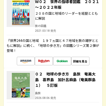
Ｗ０２ 世界の指導者図鑑 ２０２１
～２０２２年版
２０８の国と地域のリーダーを経歴ととも
に解説
旅の図鑑
2021.03.18 発売
『世界244の国と地域 １９７ヵ国と４７地域を旅の雑学とと
もに解説』に続く、「地球の歩き方」の図鑑シリーズ第２弾が
登場！
詳細を見る
０２ 地球の歩き方 島旅 奄美大
島 喜界島 加計呂麻島（奄美群島
１） ５訂版
島旅
2026.08.06 発売