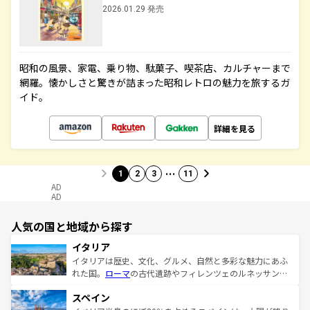
2026.01.29 発売
昭和の風景、家電、乗り物、駄菓子、喫茶店、カルチャーまで
網羅。懐かしさと驚きが詰まった昭和レトロの魅力を旅するガ
イド。
詳細を見る
…
1
2
3
11
AD
AD
人気の国と地域から探す
イタリア
イタリアは歴史、文化、グルメ、自然と多彩な魅力にあふ
れた国。
ローマ
の古代遺跡やフィレンツェのルネッサンス
美術、ヴェネツィアの運河など、歴史あるスポットはもち
スペイン
ろん、トスカーナの美しい田園風景やアマルフィ海岸の絶