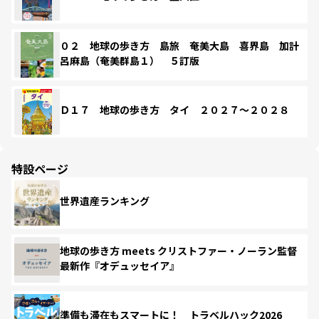
０２ 地球の歩き方 島旅 奄美大島 喜界島 加計
呂麻島（奄美群島１） ５訂版
Ｄ１７ 地球の歩き方 タイ ２０２７～２０２８
特設ページ
世界遺産ランキング
地球の歩き方 meets クリストファー・ノーラン監督
最新作『オデュッセイア』
準備も滞在もスマートに！ トラベルハック2026