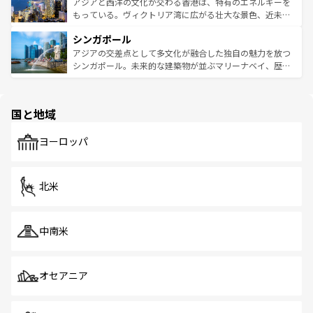
ひ現地で味わいたい。どの地域を訪れてもあたたかい人々
帯で自然と触れ合い、南部ではプーケットやクラビの美し
アジアと西洋の文化が交わる香港は、特有のエネルギーを
が旅行者を迎えてくれるので、きっと忘れられない旅にな
いビーチでリゾート気分を楽しむことができる。タイ料理
もっている。ヴィクトリア湾に広がる壮大な景色、近未来
るはずだ。 なお、新着のベトナム情報は
コンテンツ一覧
を
は世界的に有名で、屋台から高級レストランまで味覚を刺
的なアートスポット、そして歴史と現代が融合した町並
参照してほしい。
シンガポール
激する。気候は一年中温暖で、どの季節にも異なる楽しみ
み、どこを訪れても感動するはず。観光スポットが密集し
が待っている。親しみやすいタイの人々、仏教を中心とし
ており、効率よく見どころを回れるのも魅力。息をのむよ
アジアの交差点として多文化が融合した独自の魅力を放つ
た文化、そして多様な観光資源が、訪れる旅人を魅了し続
うな絶景から文化的な体験まで、香港を存分に楽しみ尽く
シンガポール。未来的な建築物が並ぶマリーナベイ、歴史
ける。 なお、新着のタイ情報は
コンテンツ一覧
を参照して
そう。 なお、新着の香港情報は
コンテンツ一覧
を参照して
と伝統を感じられるエスニックタウン、多数の緑豊かな公
ほしい。
ほしい。
園や自然保護区など、自然が調和した近代的な景観と文化
の多様性あふれるカラフルな町は、どこを歩いても新しい
国と地域
発見がある。さらに、治安のよさや充実した公共交通機関
も、旅行者にとっては魅力的なポイント。グルメも豊富
で、ホーカーズは地元の風情を楽しめる外せないスポット
ヨーロッパ
だ。訪れる人を飽きさせないシンガポールで、多様な魅力
を体感しよう。 なお、新着のシンガポール情報は
コンテン
ツ一覧
を参照してほしい。
北米
中南米
オセアニア