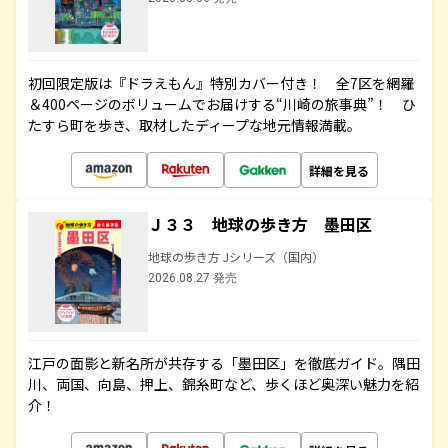
初回限定版は『ドラえもん』特別カバー付き！ 全7区を網羅
＆400ページのボリュームでお届けする“川崎の旅事典”！ ひ
たすら町を歩き、取材したディープな地元情報満載。
詳細を見る
Ｊ３３ 地球の歩き方 墨田区
地球の歩き方 Jシリーズ（国内）
2026.08.27 発売
江戸の面影と新名所が共存する「墨田区」を徹底ガイド。隅田
川、両国、向島、押上、錦糸町など、歩くほど奥深い魅力を紹
介！