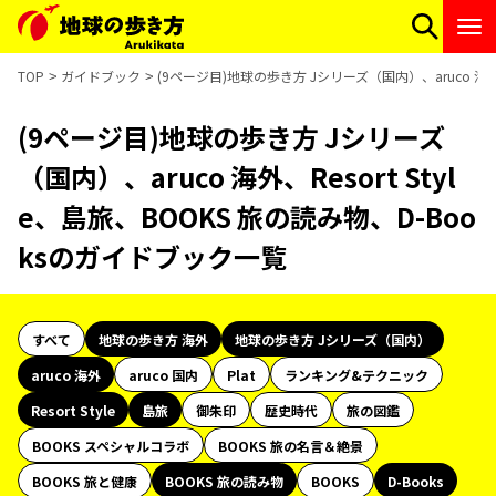
TOP
ガイドブック
(9ページ目)地球の歩き方 Jシリーズ（国内）、aruco 海外、
(9ページ目)地球の歩き方 Jシリーズ
（国内）、aruco 海外、Resort Styl
e、島旅、BOOKS 旅の読み物、D-Boo
ksのガイドブック一覧
すべて
地球の歩き方 海外
地球の歩き方 Jシリーズ（国内）
aruco 海外
aruco 国内
Plat
ランキング&テクニック
Resort Style
島旅
御朱印
歴史時代
旅の図鑑
BOOKS スペシャルコラボ
BOOKS 旅の名言＆絶景
BOOKS 旅と健康
BOOKS 旅の読み物
BOOKS
D-Books