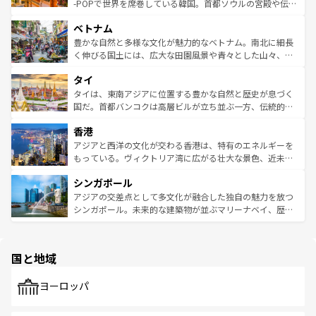
い。オーストラリアの多彩な魅力を存分に味わいつくそ
驚きをもたらしてくれる。また、奥深い台湾の食文化も魅
-POPで世界を席巻している韓国。首都ソウルの宮殿や伝統
う。 なお、新着のオーストラリア情報は
コンテンツ一覧
を
力で、夜市などの屋台グルメから高級料理、ヘルシーで美
家屋が並ぶエリアでは韓国の歴史と文化に浸ることがで
参照してほしい。
ベトナム
容にもいいと評判のスイーツなど、バラエティ豊かな料理
き、地方に足を延ばせば四季折々の自然美を楽しむことが
が味わえる。 なお、新着の台湾情報は
コンテンツ一覧
を参
できる。そして、キムチや焼肉、絶品のストリートフード
豊かな自然と多様な文化が魅力的なベトナム。南北に細長
照してほしい。
まで、さまざまな韓国料理が待っている。夜には、韓国な
く伸びる国土には、広大な田園風景や青々とした山々、世
らではのナイトライフも堪能できる。あたたかいホスピタ
界遺産に登録された壮大な自然景観が点在し、都市部では
タイ
リティに包まれながら、韓国の多彩な魅力を心ゆくまで味
急速な発展と共に伝統が息づく。ハノイの古い町並みやホ
わってみてほしい。 なお、新着の韓国情報は
コンテンツ一
ーチミン市のフランス統治時代の建物も、独特の雰囲気を
タイは、東南アジアに位置する豊かな自然と歴史が息づく
覧
を参照してほしい。
醸し出している。また、バラエティの豊かさとおいしさで
国だ。首都バンコクは高層ビルが立ち並ぶ一方、伝統的な
世界中の食通を魅了してやまないベトナム料理も魅力のひ
寺院や市場がいたるところに点在し、古きよき文化と現代
香港
とつ。フォーやバインミー、ベトナムコーヒーなどは、ぜ
の活気が交差している。北部ではチェンマイなどの山岳地
ひ現地で味わいたい。どの地域を訪れてもあたたかい人々
帯で自然と触れ合い、南部ではプーケットやクラビの美し
アジアと西洋の文化が交わる香港は、特有のエネルギーを
が旅行者を迎えてくれるので、きっと忘れられない旅にな
いビーチでリゾート気分を楽しむことができる。タイ料理
もっている。ヴィクトリア湾に広がる壮大な景色、近未来
るはずだ。 なお、新着のベトナム情報は
コンテンツ一覧
を
は世界的に有名で、屋台から高級レストランまで味覚を刺
的なアートスポット、そして歴史と現代が融合した町並
参照してほしい。
シンガポール
激する。気候は一年中温暖で、どの季節にも異なる楽しみ
み、どこを訪れても感動するはず。観光スポットが密集し
が待っている。親しみやすいタイの人々、仏教を中心とし
ており、効率よく見どころを回れるのも魅力。息をのむよ
アジアの交差点として多文化が融合した独自の魅力を放つ
た文化、そして多様な観光資源が、訪れる旅人を魅了し続
うな絶景から文化的な体験まで、香港を存分に楽しみ尽く
シンガポール。未来的な建築物が並ぶマリーナベイ、歴史
ける。 なお、新着のタイ情報は
コンテンツ一覧
を参照して
そう。 なお、新着の香港情報は
コンテンツ一覧
を参照して
と伝統を感じられるエスニックタウン、多数の緑豊かな公
ほしい。
ほしい。
園や自然保護区など、自然が調和した近代的な景観と文化
の多様性あふれるカラフルな町は、どこを歩いても新しい
国と地域
発見がある。さらに、治安のよさや充実した公共交通機関
も、旅行者にとっては魅力的なポイント。グルメも豊富
で、ホーカーズは地元の風情を楽しめる外せないスポット
ヨーロッパ
だ。訪れる人を飽きさせないシンガポールで、多様な魅力
を体感しよう。 なお、新着のシンガポール情報は
コンテン