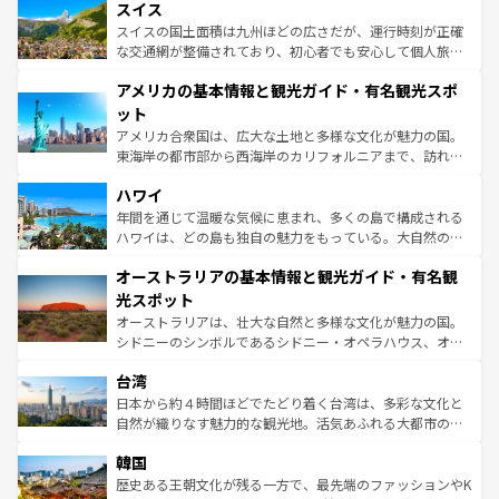
れる地方に足を運ぶとそれぞれで全く異なる文化を体験で
スイス
は、お酒好きな人にはぜひ体験してほしい。 なお、新着の
リアごとに異なる魅力がある。また、優雅なアフタヌーン
きるだろう。 なお、新着のフランス情報は
コンテンツ一覧
ドイツ情報は
コンテンツ一覧
を参照してほしい。
ティー、ビール好きにはたまらない英国パブ、サッカー観
スイスの国土面積は九州ほどの広さだが、運行時刻が正確
を参照してほしい。
戦など、本場だからこそできる体験も豊富。イギリスを旅
な交通網が整備されており、初心者でも安心して個人旅行
して楽しみつくそう。 なお、新着のイギリス情報は
コンテ
を楽しめる。日本同様に時刻表どおりの旅が可能だ。中世
アメリカの基本情報と観光ガイド・有名観光スポ
ンツ一覧
を参照してほしい。
の建物がそのまま残る町や、スイスならではのユニークな
博物館もあり、アルプス観光だけでなく町歩きも満喫する
ット
ことができる。国民の所得が高いため物価も高いが、旅行
アメリカ合衆国は、広大な土地と多様な文化が魅力の国。
者向けの交通パス提供のサービスもあり、うまく活用すれ
東海岸の都市部から西海岸のカリフォルニアまで、訪れる
ば市内交通費無料で観光を楽しむこともできる。 なお、新
場所ごとに異なる風景と体験が待っている。ニューヨーク
着のスイス情報は
コンテンツ一覧
を参照してほしい。
ハワイ
のような巨大都市は、観光、ショッピング、エンターテイ
ンメントが詰まった刺激的なスポットだ。一方、アメリカ
年間を通じて温暖な気候に恵まれ、多くの島で構成される
西部には大自然が広がり、グランドキャニオンやイエロー
ハワイは、どの島も独自の魅力をもっている。大自然の神
ストーン国立公園といった絶景が堪能できる。さらに、南
秘を感じたいなら、火山が生み出した壮大な景観を誇るハ
オーストラリアの基本情報と観光ガイド・有名観
部のニューオーリンズでは、音楽と美食が融合した独特の
ワイ島は見逃せない。また、定番の観光地といえばオアフ
文化が魅力。旅行者はアメリカの各地域で異なる魅力を楽
島だが、静かな自然を求めるならマウイ島やカウアイ島が
光スポット
しみながら、その多様性と豊かな歴史を感じることができ
おすすめ。エメラルドグリーンに輝く海をはじめ、豊かな
オーストラリアは、壮大な自然と多様な文化が魅力の国。
るだろう。車でのロードトリップや列車の旅も、アメリカ
文化や歴史が息づいている。「アロハスピリット」と呼ば
シドニーのシンボルであるシドニー・オペラハウス、オー
ならではの贅沢な旅のスタイルだ。 なお、新着のアメリカ
れるおもてなしの心で訪れる人々を迎えてくれるハワイの
ストラリア東海岸北部に広がる大サンゴ礁地帯グレートバ
情報は
コンテンツ一覧
を参照してほしい。
人々、おいしいローカルフードやハワイアンミュージッ
台湾
リアリーフや大陸中央部にそびえるウルル（エアーズロッ
ク、伝統的なフラダンスなど、すべてがハワイの魅力を彩
ク）、タスマニアの美しい原生林やケアンズの熱帯雨林な
日本から約４時間ほどでたどり着く台湾は、多彩な文化と
っている。訪れるたびに新しい発見と感動が待っているハ
ど、見どころがたくさん。また、カフェやワイン、オージ
自然が織りなす魅力的な観光地。活気あふれる大都市の台
ワイを、存分に味わってほしい。 なお、新着のハワイ情報
ービーフなどの食文化も豊かで、美味しいものであふれて
北やノスタルジックな町並みが人気な九份（ジォウフェ
は
コンテンツ一覧
を参照してほしい。
韓国
いる。アクティビティも充実しており、サーフィンやダイ
ン）、静ひつな山岳地帯である台湾東部など、都市の喧騒
ビング、ハイキングなど、アウトドア好きにはたまらな
と山間の静けさが共存しており、訪れる人に新しい発見と
歴史ある王朝文化が残る一方で、最先端のファッションやK