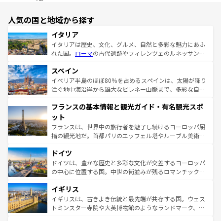
人気の国と地域から探す
イタリア
イタリアは歴史、文化、グルメ、自然と多彩な魅力にあふ
れた国。
ローマ
の古代遺跡やフィレンツェのルネッサンス
美術、ヴェネツィアの運河など、歴史あるスポットはもち
スペイン
ろん、トスカーナの美しい田園風景やアマルフィ海岸の絶
景など、自然景観も見逃せない。観光の合間には、本場の
イベリア半島のほぼ80％を占めるスペインは、太陽が降り
ピザやパスタなど、絶品のイタリア料理を堪能することも
注ぐ地中海沿岸から雄大なピレネー山脈まで、多彩な自然
できる。朝目覚めてから夜眠るまで、すべての瞬間を楽し
と文化が詰まったヨーロッパ屈指の旅行先だ。多様な地域
フランスの基本情報と観光ガイド・有名観光スポ
ませてくれるイタリアで、忘れられない旅をしてみよう！
文化が根付くこの国では、情熱的なフラメンコ、熱気あふ
なお、新着のイタリア情報は
コンテンツ一覧
を参照してほ
れる闘牛、そして美味しいタパスが生活の一部となってい
ット
しい。
る。首都マドリードの洗練された雰囲気や、バルセロナの
フランスは、世界中の旅行者を魅了し続けるヨーロッパ屈
アートに溢れた街角から、地方では古代ローマ遺跡や中世
指の観光地だ。首都パリのエッフェル塔やルーブル美術館
の城塞都市、穏やかなビーチリゾートまで多彩な表情を見
といった象徴的なスポットから、田舎町の古風な美しさま
せる。地方によって風土や気候が異なるスペインはその個
ドイツ
で、幅広い魅力が詰まっている。華麗な宮殿、歴史的な大
性で訪れる人を魅了する。 なお、新着のスペイン情報は
コ
聖堂、美しいビーチ、そして豊かな自然が、訪れる者を心
ドイツは、豊かな歴史と多彩な文化が交差するヨーロッパ
ンテンツ一覧
を参照してほしい。
から魅了する。また、フランスは美食の国としても知ら
の中心に位置する国。中世の街並みが残るロマンチック街
れ、フランス料理はユネスコ無形文化遺産にも登録されて
道から、未来を先取りするようなモダンな都市まで多様な
イギリス
いる。シャンパンの発祥地であるランス、プロヴァンスの
顔を持つこの国は、どこを歩いても飽きることがない。ベ
香り高いラベンダー畑など、多彩な楽しみ方が可能だ。さ
ルリンの文化的活気、バイエルン州のアルプスの絶景、そ
イギリスは、古きよき伝統と最先端が共存する国。ウェス
らに、パリ以外の地域にも魅力が溢れており、どの街角に
してライン川沿いのワイン畑といった風景は必見。ビール
トミンスター寺院や大英博物館のようなランドマーク、歴
も豊かな歴史と文化が息づいている。パリ以外の個性あふ
とソーセージを味わいながら地元の人と過ごす楽しい時間
史ある大学都市、美しい丘陵地帯や牧歌的な風景など、エ