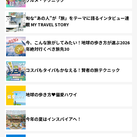
旬な“あの人”が「旅」をテーマに語るインタビュー連
載 MY TRAVEL STORY
今、こんな旅がしてみたい！地球の歩き方が選ぶ2026
年絶対行くべき旅先30
コスパもタイパもかなえる！賢者の旅テクニック
地球の歩き方♥偏愛ハワイ
今年の夏はインスパイアへ！