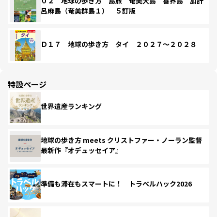
０２ 地球の歩き方 島旅 奄美大島 喜界島 加計
呂麻島（奄美群島１） ５訂版
Ｄ１７ 地球の歩き方 タイ ２０２７～２０２８
特設ページ
世界遺産ランキング
地球の歩き方 meets クリストファー・ノーラン監督
最新作『オデュッセイア』
準備も滞在もスマートに！ トラベルハック2026