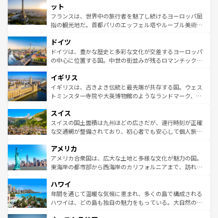
なお、新着のイタリア情報は
コンテンツ一覧
を参照してほ
れる闘牛、そして美味しいタパスが生活の一部となってい
ット
しい。
る。首都マドリードの洗練された雰囲気や、バルセロナの
フランスは、世界中の旅行者を魅了し続けるヨーロッパ屈
アートに溢れた街角から、地方では古代ローマ遺跡や中世
指の観光地だ。首都パリのエッフェル塔やルーブル美術館
の城塞都市、穏やかなビーチリゾートまで多彩な表情を見
といった象徴的なスポットから、田舎町の古風な美しさま
せる。地方によって風土や気候が異なるスペインはその個
ドイツ
で、幅広い魅力が詰まっている。華麗な宮殿、歴史的な大
性で訪れる人を魅了する。 なお、新着のスペイン情報は
コ
聖堂、美しいビーチ、そして豊かな自然が、訪れる者を心
ドイツは、豊かな歴史と多彩な文化が交差するヨーロッパ
ンテンツ一覧
を参照してほしい。
から魅了する。また、フランスは美食の国としても知ら
の中心に位置する国。中世の街並みが残るロマンチック街
れ、フランス料理はユネスコ無形文化遺産にも登録されて
道から、未来を先取りするようなモダンな都市まで多様な
イギリス
いる。シャンパンの発祥地であるランス、プロヴァンスの
顔を持つこの国は、どこを歩いても飽きることがない。ベ
香り高いラベンダー畑など、多彩な楽しみ方が可能だ。さ
ルリンの文化的活気、バイエルン州のアルプスの絶景、そ
イギリスは、古きよき伝統と最先端が共存する国。ウェス
らに、パリ以外の地域にも魅力が溢れており、どの街角に
してライン川沿いのワイン畑といった風景は必見。ビール
トミンスター寺院や大英博物館のようなランドマーク、歴
も豊かな歴史と文化が息づいている。パリ以外の個性あふ
とソーセージを味わいながら地元の人と過ごす楽しい時間
史ある大学都市、美しい丘陵地帯や牧歌的な風景など、エ
れる地方に足を運ぶとそれぞれで全く異なる文化を体験で
スイス
は、お酒好きな人にはぜひ体験してほしい。 なお、新着の
リアごとに異なる魅力がある。また、優雅なアフタヌーン
きるだろう。 なお、新着のフランス情報は
コンテンツ一覧
ドイツ情報は
コンテンツ一覧
を参照してほしい。
ティー、ビール好きにはたまらない英国パブ、サッカー観
スイスの国土面積は九州ほどの広さだが、運行時刻が正確
を参照してほしい。
戦など、本場だからこそできる体験も豊富。イギリスを旅
な交通網が整備されており、初心者でも安心して個人旅行
して楽しみつくそう。 なお、新着のイギリス情報は
コンテ
を楽しめる。日本同様に時刻表どおりの旅が可能だ。中世
アメリカ
ンツ一覧
を参照してほしい。
の建物がそのまま残る町や、スイスならではのユニークな
博物館もあり、アルプス観光だけでなく町歩きも満喫する
アメリカ合衆国は、広大な土地と多様な文化が魅力の国。
ことができる。国民の所得が高いため物価も高いが、旅行
東海岸の都市部から西海岸のカリフォルニアまで、訪れる
者向けの交通パス提供のサービスもあり、うまく活用すれ
場所ごとに異なる風景と体験が待っている。ニューヨーク
ハワイ
ば市内交通費無料で観光を楽しむこともできる。 なお、新
のような巨大都市は、観光、ショッピング、エンターテイ
着のスイス情報は
コンテンツ一覧
を参照してほしい。
ンメントが詰まった刺激的なスポットだ。一方、アメリカ
年間を通じて温暖な気候に恵まれ、多くの島で構成される
西部には大自然が広がり、グランドキャニオンやイエロー
ハワイは、どの島も独自の魅力をもっている。大自然の神
ストーン国立公園といった絶景が堪能できる。さらに、南
秘を感じたいなら、火山が生み出した壮大な景観を誇るハ