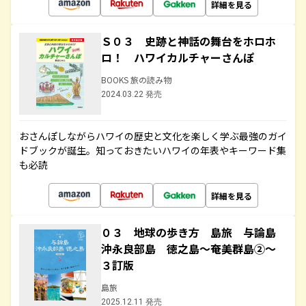
詳細を見る
Ｓ０３ 史跡と神話の舞台をホロホ
ロ！ ハワイカルチャーさんぽ
BOOKS 旅の読み物
2024.03.22 発売
おさんぽしながらハワイの歴史と文化を楽しく学ぶ最強のガイ
ドブックが誕生。知っておきたいハワイの年表やキーワード集
も必読
詳細を見る
０３ 地球の歩き方 島旅 与論島
沖永良部島 徳之島～奄美群島②～
３訂版
島旅
2025.12.11 発売