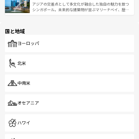
が待っている。親しみやすいタイの人々、仏教を中心とし
ており、効率よく見どころを回れるのも魅力。息をのむよ
アジアの交差点として多文化が融合した独自の魅力を放つ
た文化、そして多様な観光資源が、訪れる旅人を魅了し続
うな絶景から文化的な体験まで、香港を存分に楽しみ尽く
シンガポール。未来的な建築物が並ぶマリーナベイ、歴史
ける。 なお、新着のタイ情報は
コンテンツ一覧
を参照して
そう。 なお、新着の香港情報は
コンテンツ一覧
を参照して
と伝統を感じられるエスニックタウン、多数の緑豊かな公
ほしい。
ほしい。
園や自然保護区など、自然が調和した近代的な景観と文化
の多様性あふれるカラフルな町は、どこを歩いても新しい
国と地域
発見がある。さらに、治安のよさや充実した公共交通機関
も、旅行者にとっては魅力的なポイント。グルメも豊富
で、ホーカーズは地元の風情を楽しめる外せないスポット
ヨーロッパ
だ。訪れる人を飽きさせないシンガポールで、多様な魅力
を体感しよう。 なお、新着のシンガポール情報は
コンテン
ツ一覧
を参照してほしい。
北米
中南米
オセアニア
ハワイ