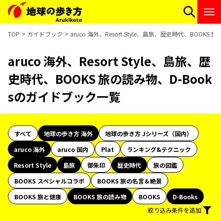
TOP
ガイドブック
aruco 海外、Resort Style、島旅、歴史時代、BOOK
aruco 海外、Resort Style、島旅、歴
史時代、BOOKS 旅の読み物、D-Book
sのガイドブック一覧
すべて
地球の歩き方 海外
地球の歩き方 Jシリーズ（国内）
aruco 海外
aruco 国内
Plat
ランキング&テクニック
Resort Style
島旅
御朱印
歴史時代
旅の図鑑
BOOKS スペシャルコラボ
BOOKS 旅の名言＆絶景
BOOKS 旅と健康
BOOKS 旅の読み物
BOOKS
D-Books
絞り込み条件を追加