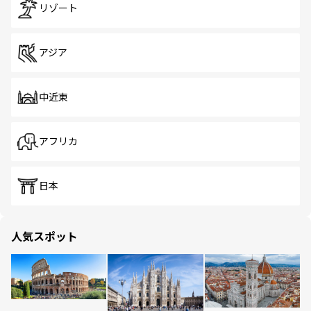
リゾート
アジア
中近東
アフリカ
日本
人気スポット