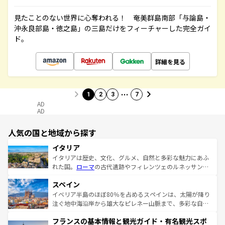
見たことのない世界に心奪われる！ 奄美群島南部「与論島・
沖永良部島・徳之島」の三島だけをフィーチャーした完全ガイ
ド。
詳細を見る
…
1
2
3
7
AD
AD
人気の国と地域から探す
イタリア
イタリアは歴史、文化、グルメ、自然と多彩な魅力にあふ
れた国。
ローマ
の古代遺跡やフィレンツェのルネッサンス
美術、ヴェネツィアの運河など、歴史あるスポットはもち
スペイン
ろん、トスカーナの美しい田園風景やアマルフィ海岸の絶
景など、自然景観も見逃せない。観光の合間には、本場の
イベリア半島のほぼ80％を占めるスペインは、太陽が降り
ピザやパスタなど、絶品のイタリア料理を堪能することも
注ぐ地中海沿岸から雄大なピレネー山脈まで、多彩な自然
できる。朝目覚めてから夜眠るまで、すべての瞬間を楽し
と文化が詰まったヨーロッパ屈指の旅行先だ。多様な地域
フランスの基本情報と観光ガイド・有名観光スポ
ませてくれるイタリアで、忘れられない旅をしてみよう！
文化が根付くこの国では、情熱的なフラメンコ、熱気あふ