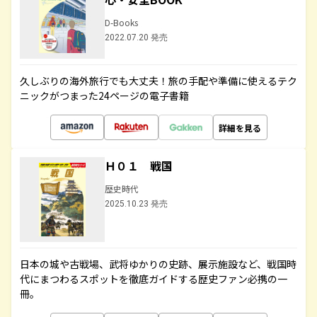
D-Books
2022.07.20 発売
久しぶりの海外旅行でも大丈夫！旅の手配や準備に使えるテク
ニックがつまった24ページの電子書籍
詳細を見る
Ｈ０１ 戦国
歴史時代
2025.10.23 発売
日本の城や古戦場、武将ゆかりの史跡、展示施設など、戦国時
代にまつわるスポットを徹底ガイドする歴史ファン必携の一
冊。