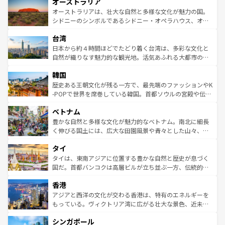
オーストラリア
部のニューオーリンズでは、音楽と美食が融合した独特の
ワイ島は見逃せない。また、定番の観光地といえばオアフ
文化が魅力。旅行者はアメリカの各地域で異なる魅力を楽
島だが、静かな自然を求めるならマウイ島やカウアイ島が
オーストラリアは、壮大な自然と多様な文化が魅力の国。
しみながら、その多様性と豊かな歴史を感じることができ
おすすめ。エメラルドグリーンに輝く海をはじめ、豊かな
シドニーのシンボルであるシドニー・オペラハウス、オー
るだろう。車でのロードトリップや列車の旅も、アメリカ
文化や歴史が息づいている。「アロハスピリット」と呼ば
ストラリア東海岸北部に広がる大サンゴ礁地帯グレートバ
ならではの贅沢な旅のスタイルだ。 なお、新着のアメリカ
台湾
れるおもてなしの心で訪れる人々を迎えてくれるハワイの
リアリーフや大陸中央部にそびえるウルル（エアーズロッ
情報は
コンテンツ一覧
を参照してほしい。
人々、おいしいローカルフードやハワイアンミュージッ
ク）、タスマニアの美しい原生林やケアンズの熱帯雨林な
日本から約４時間ほどでたどり着く台湾は、多彩な文化と
ク、伝統的なフラダンスなど、すべてがハワイの魅力を彩
ど、見どころがたくさん。また、カフェやワイン、オージ
自然が織りなす魅力的な観光地。活気あふれる大都市の台
っている。訪れるたびに新しい発見と感動が待っているハ
ービーフなどの食文化も豊かで、美味しいものであふれて
北やノスタルジックな町並みが人気な九份（ジォウフェ
ワイを、存分に味わってほしい。 なお、新着のハワイ情報
韓国
いる。アクティビティも充実しており、サーフィンやダイ
ン）、静ひつな山岳地帯である台湾東部など、都市の喧騒
は
コンテンツ一覧
を参照してほしい。
ビング、ハイキングなど、アウトドア好きにはたまらな
と山間の静けさが共存しており、訪れる人に新しい発見と
歴史ある王朝文化が残る一方で、最先端のファッションやK
い。オーストラリアの多彩な魅力を存分に味わいつくそ
驚きをもたらしてくれる。また、奥深い台湾の食文化も魅
-POPで世界を席巻している韓国。首都ソウルの宮殿や伝統
う。 なお、新着のオーストラリア情報は
コンテンツ一覧
を
力で、夜市などの屋台グルメから高級料理、ヘルシーで美
家屋が並ぶエリアでは韓国の歴史と文化に浸ることがで
参照してほしい。
ベトナム
容にもいいと評判のスイーツなど、バラエティ豊かな料理
き、地方に足を延ばせば四季折々の自然美を楽しむことが
が味わえる。 なお、新着の台湾情報は
コンテンツ一覧
を参
できる。そして、キムチや焼肉、絶品のストリートフード
豊かな自然と多様な文化が魅力的なベトナム。南北に細長
照してほしい。
まで、さまざまな韓国料理が待っている。夜には、韓国な
く伸びる国土には、広大な田園風景や青々とした山々、世
らではのナイトライフも堪能できる。あたたかいホスピタ
界遺産に登録された壮大な自然景観が点在し、都市部では
タイ
リティに包まれながら、韓国の多彩な魅力を心ゆくまで味
急速な発展と共に伝統が息づく。ハノイの古い町並みやホ
わってみてほしい。 なお、新着の韓国情報は
コンテンツ一
ーチミン市のフランス統治時代の建物も、独特の雰囲気を
タイは、東南アジアに位置する豊かな自然と歴史が息づく
覧
を参照してほしい。
醸し出している。また、バラエティの豊かさとおいしさで
国だ。首都バンコクは高層ビルが立ち並ぶ一方、伝統的な
世界中の食通を魅了してやまないベトナム料理も魅力のひ
寺院や市場がいたるところに点在し、古きよき文化と現代
香港
とつ。フォーやバインミー、ベトナムコーヒーなどは、ぜ
の活気が交差している。北部ではチェンマイなどの山岳地
ひ現地で味わいたい。どの地域を訪れてもあたたかい人々
帯で自然と触れ合い、南部ではプーケットやクラビの美し
アジアと西洋の文化が交わる香港は、特有のエネルギーを
が旅行者を迎えてくれるので、きっと忘れられない旅にな
いビーチでリゾート気分を楽しむことができる。タイ料理
もっている。ヴィクトリア湾に広がる壮大な景色、近未来
るはずだ。 なお、新着のベトナム情報は
コンテンツ一覧
を
は世界的に有名で、屋台から高級レストランまで味覚を刺
的なアートスポット、そして歴史と現代が融合した町並
参照してほしい。
シンガポール
激する。気候は一年中温暖で、どの季節にも異なる楽しみ
み、どこを訪れても感動するはず。観光スポットが密集し