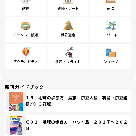
飲食
建築・アート
宿泊
イベント・観戦
世界遺産
リゾート
アクティビティ
鉄道・フライト
ショップ
新刊ガイドブック
１５ 地球の歩き方 島旅 伊豆大島 利島（伊豆諸
島①）３訂版
Ｃ０２ 地球の歩き方 ハワイ島 ２０２７～２０２
８