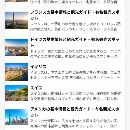
できる。朝目覚めてから夜眠るまで、すべての瞬間を楽し
注ぐ地中海沿岸から雄大なピレネー山脈まで、多彩な自然
ませてくれるイタリアで、忘れられない旅をしてみよう！
と文化が詰まったヨーロッパ屈指の旅行先だ。多様な地域
なお、新着のイタリア情報は
コンテンツ一覧
を参照してほ
フランスの基本情報と観光ガイド・有名観光スポ
文化が根付くこの国では、情熱的なフラメンコ、熱気あふ
しい。
れる闘牛、そして美味しいタパスが生活の一部となってい
ット
る。首都マドリードの洗練された雰囲気や、バルセロナの
フランスは、世界中の旅行者を魅了し続けるヨーロッパ屈
アートに溢れた街角から、地方では古代ローマ遺跡や中世
指の観光地だ。首都パリのエッフェル塔やルーブル美術館
の城塞都市、穏やかなビーチリゾートまで多彩な表情を見
といった象徴的なスポットから、田舎町の古風な美しさま
せる。地方によって風土や気候が異なるスペインはその個
ドイツの基本情報と観光ガイド・有名観光スポッ
で、幅広い魅力が詰まっている。華麗な宮殿、歴史的な大
性で訪れる人を魅了する。 なお、新着のスペイン情報は
コ
聖堂、美しいビーチ、そして豊かな自然が、訪れる者を心
ト
ンテンツ一覧
を参照してほしい。
から魅了する。また、フランスは美食の国としても知ら
ドイツは、豊かな歴史と多彩な文化が交差するヨーロッパ
れ、フランス料理はユネスコ無形文化遺産にも登録されて
の中心に位置する国。中世の街並みが残るロマンチック街
いる。シャンパンの発祥地であるランス、プロヴァンスの
道から、未来を先取りするようなモダンな都市まで多様な
香り高いラベンダー畑など、多彩な楽しみ方が可能だ。さ
イギリス
顔を持つこの国は、どこを歩いても飽きることがない。ベ
らに、パリ以外の地域にも魅力が溢れており、どの街角に
ルリンの文化的活気、バイエルン州のアルプスの絶景、そ
イギリスは、古きよき伝統と最先端が共存する国。ウェス
も豊かな歴史と文化が息づいている。パリ以外の個性あふ
してライン川沿いのワイン畑といった風景は必見。ビール
トミンスター寺院や大英博物館のようなランドマーク、歴
れる地方に足を運ぶとそれぞれで全く異なる文化を体験で
とソーセージを味わいながら地元の人と過ごす楽しい時間
史ある大学都市、美しい丘陵地帯や牧歌的な風景など、エ
きるだろう。 なお、新着のフランス情報は
コンテンツ一覧
スイス
は、お酒好きな人にはぜひ体験してほしい。 なお、新着の
リアごとに異なる魅力がある。また、優雅なアフタヌーン
を参照してほしい。
ドイツ情報は
コンテンツ一覧
を参照してほしい。
ティー、ビール好きにはたまらない英国パブ、サッカー観
スイスの国土面積は九州ほどの広さだが、運行時刻が正確
戦など、本場だからこそできる体験も豊富。イギリスを旅
な交通網が整備されており、初心者でも安心して個人旅行
して楽しみつくそう。 なお、新着のイギリス情報は
コンテ
を楽しめる。日本同様に時刻表どおりの旅が可能だ。中世
アメリカの基本情報と観光ガイド・有名観光スポ
ンツ一覧
を参照してほしい。
の建物がそのまま残る町や、スイスならではのユニークな
博物館もあり、アルプス観光だけでなく町歩きも満喫する
ット
ことができる。国民の所得が高いため物価も高いが、旅行
アメリカ合衆国は、広大な土地と多様な文化が魅力の国。
者向けの交通パス提供のサービスもあり、うまく活用すれ
東海岸の都市部から西海岸のカリフォルニアまで、訪れる
ば市内交通費無料で観光を楽しむこともできる。 なお、新