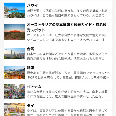
場所ごとに異なる風景と体験が待っている。ニューヨーク
着のスイス情報は
コンテンツ一覧
を参照してほしい。
ハワイ
のような巨大都市は、観光、ショッピング、エンターテイ
ンメントが詰まった刺激的なスポットだ。一方、アメリカ
年間を通じて温暖な気候に恵まれ、多くの島で構成される
西部には大自然が広がり、グランドキャニオンやイエロー
ハワイは、どの島も独自の魅力をもっている。大自然の神
ストーン国立公園といった絶景が堪能できる。さらに、南
秘を感じたいなら、火山が生み出した壮大な景観を誇るハ
オーストラリアの基本情報と観光ガイド・有名観
部のニューオーリンズでは、音楽と美食が融合した独特の
ワイ島は見逃せない。また、定番の観光地といえばオアフ
文化が魅力。旅行者はアメリカの各地域で異なる魅力を楽
島だが、静かな自然を求めるならマウイ島やカウアイ島が
光スポット
しみながら、その多様性と豊かな歴史を感じることができ
おすすめ。エメラルドグリーンに輝く海をはじめ、豊かな
オーストラリアは、壮大な自然と多様な文化が魅力の国。
るだろう。車でのロードトリップや列車の旅も、アメリカ
文化や歴史が息づいている。「アロハスピリット」と呼ば
シドニーのシンボルであるシドニー・オペラハウス、オー
ならではの贅沢な旅のスタイルだ。 なお、新着のアメリカ
れるおもてなしの心で訪れる人々を迎えてくれるハワイの
ストラリア東海岸北部に広がる大サンゴ礁地帯グレートバ
情報は
コンテンツ一覧
を参照してほしい。
人々、おいしいローカルフードやハワイアンミュージッ
台湾
リアリーフや大陸中央部にそびえるウルル（エアーズロッ
ク、伝統的なフラダンスなど、すべてがハワイの魅力を彩
ク）、タスマニアの美しい原生林やケアンズの熱帯雨林な
日本から約４時間ほどでたどり着く台湾は、多彩な文化と
っている。訪れるたびに新しい発見と感動が待っているハ
ど、見どころがたくさん。また、カフェやワイン、オージ
自然が織りなす魅力的な観光地。活気あふれる大都市の台
ワイを、存分に味わってほしい。 なお、新着のハワイ情報
ービーフなどの食文化も豊かで、美味しいものであふれて
北やノスタルジックな町並みが人気な九份（ジォウフェ
は
コンテンツ一覧
を参照してほしい。
韓国
いる。アクティビティも充実しており、サーフィンやダイ
ン）、静ひつな山岳地帯である台湾東部など、都市の喧騒
ビング、ハイキングなど、アウトドア好きにはたまらな
と山間の静けさが共存しており、訪れる人に新しい発見と
歴史ある王朝文化が残る一方で、最先端のファッションやK
い。オーストラリアの多彩な魅力を存分に味わいつくそ
驚きをもたらしてくれる。また、奥深い台湾の食文化も魅
-POPで世界を席巻している韓国。首都ソウルの宮殿や伝統
う。 なお、新着のオーストラリア情報は
コンテンツ一覧
を
力で、夜市などの屋台グルメから高級料理、ヘルシーで美
家屋が並ぶエリアでは韓国の歴史と文化に浸ることがで
参照してほしい。
ベトナム
容にもいいと評判のスイーツなど、バラエティ豊かな料理
き、地方に足を延ばせば四季折々の自然美を楽しむことが
が味わえる。 なお、新着の台湾情報は
コンテンツ一覧
を参
できる。そして、キムチや焼肉、絶品のストリートフード
豊かな自然と多様な文化が魅力的なベトナム。南北に細長
照してほしい。
まで、さまざまな韓国料理が待っている。夜には、韓国な
く伸びる国土には、広大な田園風景や青々とした山々、世
らではのナイトライフも堪能できる。あたたかいホスピタ
界遺産に登録された壮大な自然景観が点在し、都市部では
タイ
リティに包まれながら、韓国の多彩な魅力を心ゆくまで味
急速な発展と共に伝統が息づく。ハノイの古い町並みやホ
わってみてほしい。 なお、新着の韓国情報は
コンテンツ一
ーチミン市のフランス統治時代の建物も、独特の雰囲気を
タイは、東南アジアに位置する豊かな自然と歴史が息づく
覧
を参照してほしい。
醸し出している。また、バラエティの豊かさとおいしさで
国だ。首都バンコクは高層ビルが立ち並ぶ一方、伝統的な