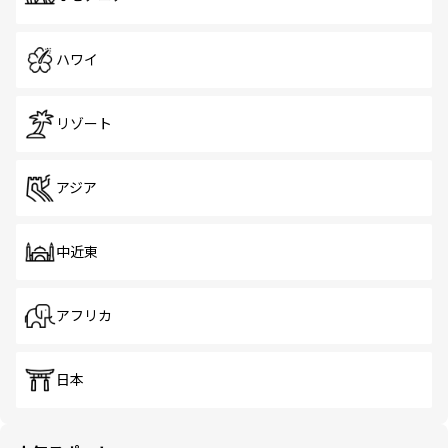
ハワイ
リゾート
アジア
中近東
アフリカ
日本