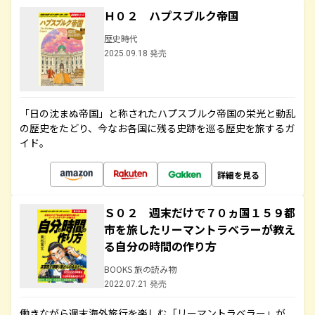
Ｈ０２ ハプスブルク帝国
歴史時代
2025.09.18 発売
「日の沈まぬ帝国」と称されたハプスブルク帝国の栄光と動乱
の歴史をたどり、今なお各国に残る史跡を巡る歴史を旅するガ
イド。
詳細を見る
Ｓ０２ 週末だけで７０ヵ国１５９都
市を旅したリーマントラベラーが教え
る自分の時間の作り方
BOOKS 旅の読み物
2022.07.21 発売
働きながら週末海外旅行を楽しむ「リーマントラベラー」が、