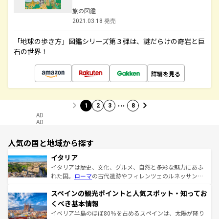
旅の図鑑
2021.03.18 発売
「地球の歩き方」図鑑シリーズ第３弾は、謎だらけの奇岩と巨
石の世界！
詳細を見る
…
1
2
3
8
AD
AD
人気の国と地域から探す
イタリア
イタリアは歴史、文化、グルメ、自然と多彩な魅力にあふ
れた国。
ローマ
の古代遺跡やフィレンツェのルネッサンス
美術、ヴェネツィアの運河など、歴史あるスポットはもち
スペインの観光ポイントと人気スポット・知ってお
ろん、トスカーナの美しい田園風景やアマルフィ海岸の絶
景など、自然景観も見逃せない。観光の合間には、本場の
くべき基本情報
ピザやパスタなど、絶品のイタリア料理を堪能することも
イベリア半島のほぼ80％を占めるスペインは、太陽が降り