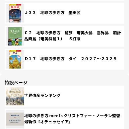
Ｊ３３ 地球の歩き方 墨田区
０２ 地球の歩き方 島旅 奄美大島 喜界島 加計
呂麻島（奄美群島１） ５訂版
Ｄ１７ 地球の歩き方 タイ ２０２７～２０２８
特設ページ
世界遺産ランキング
地球の歩き方 meets クリストファー・ノーラン監督
最新作『オデュッセイア』