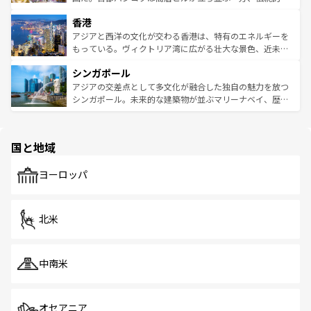
世界中の食通を魅了してやまないベトナム料理も魅力のひ
寺院や市場がいたるところに点在し、古きよき文化と現代
香港
とつ。フォーやバインミー、ベトナムコーヒーなどは、ぜ
の活気が交差している。北部ではチェンマイなどの山岳地
ひ現地で味わいたい。どの地域を訪れてもあたたかい人々
帯で自然と触れ合い、南部ではプーケットやクラビの美し
アジアと西洋の文化が交わる香港は、特有のエネルギーを
が旅行者を迎えてくれるので、きっと忘れられない旅にな
いビーチでリゾート気分を楽しむことができる。タイ料理
もっている。ヴィクトリア湾に広がる壮大な景色、近未来
るはずだ。 なお、新着のベトナム情報は
コンテンツ一覧
を
は世界的に有名で、屋台から高級レストランまで味覚を刺
的なアートスポット、そして歴史と現代が融合した町並
参照してほしい。
シンガポール
激する。気候は一年中温暖で、どの季節にも異なる楽しみ
み、どこを訪れても感動するはず。観光スポットが密集し
が待っている。親しみやすいタイの人々、仏教を中心とし
ており、効率よく見どころを回れるのも魅力。息をのむよ
アジアの交差点として多文化が融合した独自の魅力を放つ
た文化、そして多様な観光資源が、訪れる旅人を魅了し続
うな絶景から文化的な体験まで、香港を存分に楽しみ尽く
シンガポール。未来的な建築物が並ぶマリーナベイ、歴史
ける。 なお、新着のタイ情報は
コンテンツ一覧
を参照して
そう。 なお、新着の香港情報は
コンテンツ一覧
を参照して
と伝統を感じられるエスニックタウン、多数の緑豊かな公
ほしい。
ほしい。
園や自然保護区など、自然が調和した近代的な景観と文化
の多様性あふれるカラフルな町は、どこを歩いても新しい
国と地域
発見がある。さらに、治安のよさや充実した公共交通機関
も、旅行者にとっては魅力的なポイント。グルメも豊富
で、ホーカーズは地元の風情を楽しめる外せないスポット
ヨーロッパ
だ。訪れる人を飽きさせないシンガポールで、多様な魅力
を体感しよう。 なお、新着のシンガポール情報は
コンテン
ツ一覧
を参照してほしい。
北米
中南米
オセアニア