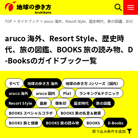
TOP
ガイドブック
aruco 海外、Resort Style、歴史時代、旅の図鑑、BO
aruco 海外、Resort Style、歴史時
代、旅の図鑑、BOOKS 旅の読み物、D
-Booksのガイドブック一覧
すべて
地球の歩き方 海外
地球の歩き方 Jシリーズ（国内）
aruco 海外
aruco 国内
Plat
ランキング&テクニック
Resort Style
島旅
御朱印
歴史時代
旅の図鑑
BOOKS スペシャルコラボ
BOOKS 旅の名言＆絶景
BOOKS 旅と健康
BOOKS 旅の読み物
BOOKS
D-Books
絞り込み条件を追加