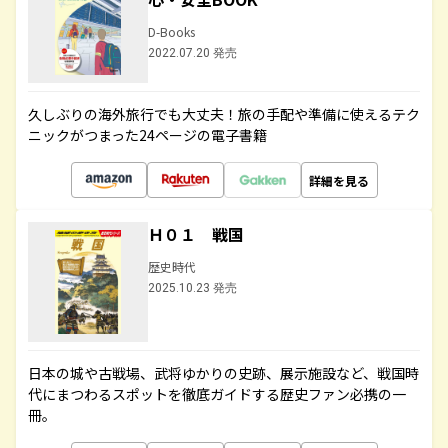
D-Books
2022.07.20 発売
久しぶりの海外旅行でも大丈夫！旅の手配や準備に使えるテク
ニックがつまった24ページの電子書籍
詳細を見る
Ｈ０１ 戦国
歴史時代
2025.10.23 発売
日本の城や古戦場、武将ゆかりの史跡、展示施設など、戦国時
代にまつわるスポットを徹底ガイドする歴史ファン必携の一
冊。