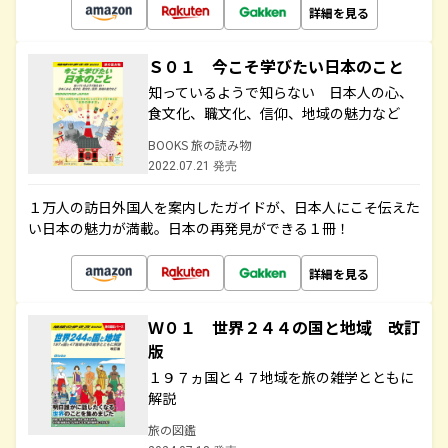
詳細を見る
Ｓ０１ 今こそ学びたい日本のこと
知っているようで知らない 日本人の心、
食文化、職文化、信仰、地域の魅力など
BOOKS 旅の読み物
2022.07.21 発売
１万人の訪日外国人を案内したガイドが、日本人にこそ伝えた
い日本の魅力が満載。日本の再発見ができる１冊！
詳細を見る
Ｗ０１ 世界２４４の国と地域 改訂
版
１９７ヵ国と４７地域を旅の雑学とともに
解説
旅の図鑑