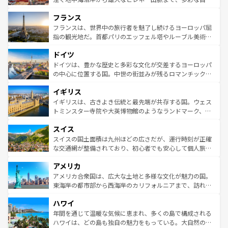
できる。朝目覚めてから夜眠るまで、すべての瞬間を楽し
と文化が詰まったヨーロッパ屈指の旅行先だ。多様な地域
フランス
ませてくれるイタリアで、忘れられない旅をしてみよう！
文化が根付くこの国では、情熱的なフラメンコ、熱気あふ
なお、新着のイタリア情報は
コンテンツ一覧
を参照してほ
れる闘牛、そして美味しいタパスが生活の一部となってい
フランスは、世界中の旅行者を魅了し続けるヨーロッパ屈
しい。
る。首都マドリードの洗練された雰囲気や、バルセロナの
指の観光地だ。首都パリのエッフェル塔やルーブル美術館
アートに溢れた街角から、地方では古代ローマ遺跡や中世
といった象徴的なスポットから、田舎町の古風な美しさま
ドイツ
の城塞都市、穏やかなビーチリゾートまで多彩な表情を見
で、幅広い魅力が詰まっている。華麗な宮殿、歴史的な大
せる。地方によって風土や気候が異なるスペインはその個
聖堂、美しいビーチ、そして豊かな自然が、訪れる者を心
ドイツは、豊かな歴史と多彩な文化が交差するヨーロッパ
性で訪れる人を魅了する。 なお、新着のスペイン情報は
コ
から魅了する。また、フランスは美食の国としても知ら
の中心に位置する国。中世の街並みが残るロマンチック街
ンテンツ一覧
を参照してほしい。
れ、フランス料理はユネスコ無形文化遺産にも登録されて
道から、未来を先取りするようなモダンな都市まで多様な
イギリス
いる。シャンパンの発祥地であるランス、プロヴァンスの
顔を持つこの国は、どこを歩いても飽きることがない。ベ
香り高いラベンダー畑など、多彩な楽しみ方が可能だ。さ
ルリンの文化的活気、バイエルン州のアルプスの絶景、そ
イギリスは、古きよき伝統と最先端が共存する国。ウェス
らに、パリ以外の地域にも魅力が溢れており、どの街角に
してライン川沿いのワイン畑といった風景は必見。ビール
トミンスター寺院や大英博物館のようなランドマーク、歴
も豊かな歴史と文化が息づいている。パリ以外の個性あふ
とソーセージを味わいながら地元の人と過ごす楽しい時間
史ある大学都市、美しい丘陵地帯や牧歌的な風景など、エ
れる地方に足を運ぶとそれぞれで全く異なる文化を体験で
スイス
は、お酒好きな人にはぜひ体験してほしい。 なお、新着の
リアごとに異なる魅力がある。また、優雅なアフタヌーン
きるだろう。 なお、新着のフランス情報は
コンテンツ一覧
ドイツ情報は
コンテンツ一覧
を参照してほしい。
ティー、ビール好きにはたまらない英国パブ、サッカー観
スイスの国土面積は九州ほどの広さだが、運行時刻が正確
を参照してほしい。
戦など、本場だからこそできる体験も豊富。イギリスを旅
な交通網が整備されており、初心者でも安心して個人旅行
して楽しみつくそう。 なお、新着のイギリス情報は
コンテ
を楽しめる。日本同様に時刻表どおりの旅が可能だ。中世
アメリカ
ンツ一覧
を参照してほしい。
の建物がそのまま残る町や、スイスならではのユニークな
博物館もあり、アルプス観光だけでなく町歩きも満喫する
アメリカ合衆国は、広大な土地と多様な文化が魅力の国。
ことができる。国民の所得が高いため物価も高いが、旅行
東海岸の都市部から西海岸のカリフォルニアまで、訪れる
者向けの交通パス提供のサービスもあり、うまく活用すれ
場所ごとに異なる風景と体験が待っている。ニューヨーク
ハワイ
ば市内交通費無料で観光を楽しむこともできる。 なお、新
のような巨大都市は、観光、ショッピング、エンターテイ
着のスイス情報は
コンテンツ一覧
を参照してほしい。
ンメントが詰まった刺激的なスポットだ。一方、アメリカ
年間を通じて温暖な気候に恵まれ、多くの島で構成される
西部には大自然が広がり、グランドキャニオンやイエロー
ハワイは、どの島も独自の魅力をもっている。大自然の神