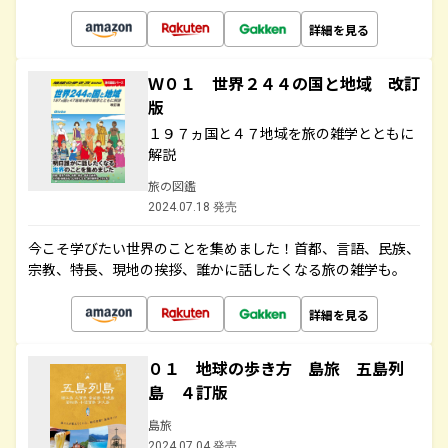
詳細を見る
Ｗ０１ 世界２４４の国と地域 改訂
版
１９７ヵ国と４７地域を旅の雑学とともに
解説
旅の図鑑
2024.07.18 発売
今こそ学びたい世界のことを集めました！首都、言語、民族、
宗教、特長、現地の挨拶、誰かに話したくなる旅の雑学も。
詳細を見る
０１ 地球の歩き方 島旅 五島列
島 ４訂版
島旅
2024.07.04 発売