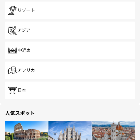
リゾート
アジア
中近東
アフリカ
日本
人気スポット