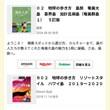
０２ 地球の歩き方 島旅 奄美大
島 喜界島 加計呂麻島（奄美群島
１） ５訂版
島旅
2026.08.06 発売
ようこそ！ 絶景スポットから遊び方、カルチャーまで、島の
人たちが教えてくれた奄美大島の魅力を1冊に凝縮。さあ、島
旅へ。
詳細を見る
Ｒ０２ 地球の歩き方 リゾートスタ
イル ハワイ島 ２０１９～２０２０
Resort Style
2018.11.14 発売