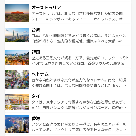
ストーン国立公園といった絶景が堪能できる。さらに、南
秘を感じたいなら、火山が生み出した壮大な景観を誇るハ
オーストラリア
部のニューオーリンズでは、音楽と美食が融合した独特の
ワイ島は見逃せない。また、定番の観光地といえばオアフ
文化が魅力。旅行者はアメリカの各地域で異なる魅力を楽
島だが、静かな自然を求めるならマウイ島やカウアイ島が
オーストラリアは、壮大な自然と多様な文化が魅力の国。
しみながら、その多様性と豊かな歴史を感じることができ
おすすめ。エメラルドグリーンに輝く海をはじめ、豊かな
シドニーのシンボルであるシドニー・オペラハウス、オー
るだろう。車でのロードトリップや列車の旅も、アメリカ
文化や歴史が息づいている。「アロハスピリット」と呼ば
ストラリア東海岸北部に広がる大サンゴ礁地帯グレートバ
ならではの贅沢な旅のスタイルだ。 なお、新着のアメリカ
台湾
れるおもてなしの心で訪れる人々を迎えてくれるハワイの
リアリーフや大陸中央部にそびえるウルル（エアーズロッ
情報は
コンテンツ一覧
を参照してほしい。
人々、おいしいローカルフードやハワイアンミュージッ
ク）、タスマニアの美しい原生林やケアンズの熱帯雨林な
日本から約４時間ほどでたどり着く台湾は、多彩な文化と
ク、伝統的なフラダンスなど、すべてがハワイの魅力を彩
ど、見どころがたくさん。また、カフェやワイン、オージ
自然が織りなす魅力的な観光地。活気あふれる大都市の台
っている。訪れるたびに新しい発見と感動が待っているハ
ービーフなどの食文化も豊かで、美味しいものであふれて
北やノスタルジックな町並みが人気な九份（ジォウフェ
ワイを、存分に味わってほしい。 なお、新着のハワイ情報
韓国
いる。アクティビティも充実しており、サーフィンやダイ
ン）、静ひつな山岳地帯である台湾東部など、都市の喧騒
は
コンテンツ一覧
を参照してほしい。
ビング、ハイキングなど、アウトドア好きにはたまらな
と山間の静けさが共存しており、訪れる人に新しい発見と
歴史ある王朝文化が残る一方で、最先端のファッションやK
い。オーストラリアの多彩な魅力を存分に味わいつくそ
驚きをもたらしてくれる。また、奥深い台湾の食文化も魅
-POPで世界を席巻している韓国。首都ソウルの宮殿や伝統
う。 なお、新着のオーストラリア情報は
コンテンツ一覧
を
力で、夜市などの屋台グルメから高級料理、ヘルシーで美
家屋が並ぶエリアでは韓国の歴史と文化に浸ることがで
参照してほしい。
ベトナム
容にもいいと評判のスイーツなど、バラエティ豊かな料理
き、地方に足を延ばせば四季折々の自然美を楽しむことが
が味わえる。 なお、新着の台湾情報は
コンテンツ一覧
を参
できる。そして、キムチや焼肉、絶品のストリートフード
豊かな自然と多様な文化が魅力的なベトナム。南北に細長
照してほしい。
まで、さまざまな韓国料理が待っている。夜には、韓国な
く伸びる国土には、広大な田園風景や青々とした山々、世
らではのナイトライフも堪能できる。あたたかいホスピタ
界遺産に登録された壮大な自然景観が点在し、都市部では
タイ
リティに包まれながら、韓国の多彩な魅力を心ゆくまで味
急速な発展と共に伝統が息づく。ハノイの古い町並みやホ
わってみてほしい。 なお、新着の韓国情報は
コンテンツ一
ーチミン市のフランス統治時代の建物も、独特の雰囲気を
タイは、東南アジアに位置する豊かな自然と歴史が息づく
覧
を参照してほしい。
醸し出している。また、バラエティの豊かさとおいしさで
国だ。首都バンコクは高層ビルが立ち並ぶ一方、伝統的な
世界中の食通を魅了してやまないベトナム料理も魅力のひ
寺院や市場がいたるところに点在し、古きよき文化と現代
香港
とつ。フォーやバインミー、ベトナムコーヒーなどは、ぜ
の活気が交差している。北部ではチェンマイなどの山岳地
ひ現地で味わいたい。どの地域を訪れてもあたたかい人々
帯で自然と触れ合い、南部ではプーケットやクラビの美し
アジアと西洋の文化が交わる香港は、特有のエネルギーを
が旅行者を迎えてくれるので、きっと忘れられない旅にな
いビーチでリゾート気分を楽しむことができる。タイ料理
もっている。ヴィクトリア湾に広がる壮大な景色、近未来
るはずだ。 なお、新着のベトナム情報は
コンテンツ一覧
を
は世界的に有名で、屋台から高級レストランまで味覚を刺
的なアートスポット、そして歴史と現代が融合した町並