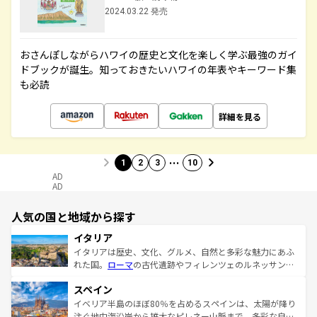
2024.03.22 発売
おさんぽしながらハワイの歴史と文化を楽しく学ぶ最強のガイ
ドブックが誕生。知っておきたいハワイの年表やキーワード集
も必読
詳細を見る
…
1
2
3
10
AD
AD
人気の国と地域から探す
イタリア
イタリアは歴史、文化、グルメ、自然と多彩な魅力にあふ
れた国。
ローマ
の古代遺跡やフィレンツェのルネッサンス
美術、ヴェネツィアの運河など、歴史あるスポットはもち
スペイン
ろん、トスカーナの美しい田園風景やアマルフィ海岸の絶
景など、自然景観も見逃せない。観光の合間には、本場の
イベリア半島のほぼ80％を占めるスペインは、太陽が降り
ピザやパスタなど、絶品のイタリア料理を堪能することも
注ぐ地中海沿岸から雄大なピレネー山脈まで、多彩な自然