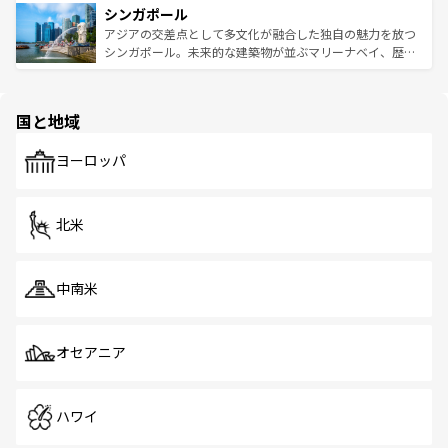
参照してほしい。
シンガポール
激する。気候は一年中温暖で、どの季節にも異なる楽しみ
み、どこを訪れても感動するはず。観光スポットが密集し
が待っている。親しみやすいタイの人々、仏教を中心とし
ており、効率よく見どころを回れるのも魅力。息をのむよ
アジアの交差点として多文化が融合した独自の魅力を放つ
た文化、そして多様な観光資源が、訪れる旅人を魅了し続
うな絶景から文化的な体験まで、香港を存分に楽しみ尽く
シンガポール。未来的な建築物が並ぶマリーナベイ、歴史
ける。 なお、新着のタイ情報は
コンテンツ一覧
を参照して
そう。 なお、新着の香港情報は
コンテンツ一覧
を参照して
と伝統を感じられるエスニックタウン、多数の緑豊かな公
ほしい。
ほしい。
園や自然保護区など、自然が調和した近代的な景観と文化
の多様性あふれるカラフルな町は、どこを歩いても新しい
国と地域
発見がある。さらに、治安のよさや充実した公共交通機関
も、旅行者にとっては魅力的なポイント。グルメも豊富
で、ホーカーズは地元の風情を楽しめる外せないスポット
ヨーロッパ
だ。訪れる人を飽きさせないシンガポールで、多様な魅力
を体感しよう。 なお、新着のシンガポール情報は
コンテン
ツ一覧
を参照してほしい。
北米
中南米
オセアニア
ハワイ