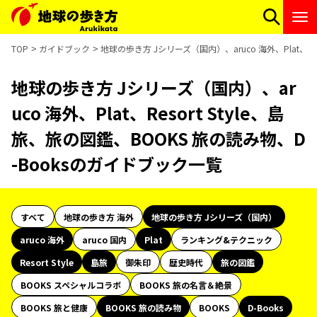
TOP
ガイドブック
地球の歩き方 Jシリーズ（国内）、aruco 海外、Plat、Re
地球の歩き方 Jシリーズ（国内）、ar
uco 海外、Plat、Resort Style、島
旅、旅の図鑑、BOOKS 旅の読み物、D
-Booksのガイドブック一覧
すべて
地球の歩き方 海外
地球の歩き方 Jシリーズ（国内）
aruco 海外
aruco 国内
Plat
ランキング&テクニック
Resort Style
島旅
御朱印
歴史時代
旅の図鑑
BOOKS スペシャルコラボ
BOOKS 旅の名言＆絶景
BOOKS 旅と健康
BOOKS 旅の読み物
BOOKS
D-Books