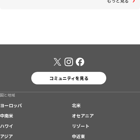
もっと見る
コミュニティを見る
国と地域
ヨーロッパ
北米
中南米
オセアニア
ハワイ
リゾート
アジア
中近東