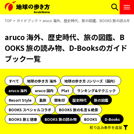
TOP
ガイドブック
aruco 海外、歴史時代、旅の図鑑、BOOKS 旅の読み物、
aruco 海外、歴史時代、旅の図鑑、B
OOKS 旅の読み物、D-Booksのガイド
ブック一覧
すべて
地球の歩き方 海外
地球の歩き方 Jシリーズ（国内）
aruco 海外
aruco 国内
Plat
ランキング&テクニック
Resort Style
島旅
御朱印
歴史時代
旅の図鑑
BOOKS スペシャルコラボ
BOOKS 旅の名言＆絶景
BOOKS 旅と健康
BOOKS 旅の読み物
BOOKS
D-Books
絞り込み条件を追加