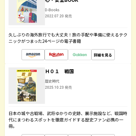
D-Books
2022.07.20 発売
久しぶりの海外旅行でも大丈夫！旅の手配や準備に使えるテク
ニックがつまった24ページの電子書籍
詳細を見る
Ｈ０１ 戦国
歴史時代
2025.10.23 発売
日本の城や古戦場、武将ゆかりの史跡、展示施設など、戦国時
代にまつわるスポットを徹底ガイドする歴史ファン必携の一
冊。