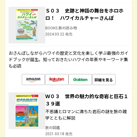
Ｓ０３ 史跡と神話の舞台をホロホ
ロ！ ハワイカルチャーさんぽ
BOOKS 旅の読み物
2024.03.22 発売
おさんぽしながらハワイの歴史と文化を楽しく学ぶ最強のガイ
ドブックが誕生。知っておきたいハワイの年表やキーワード集
も必読
詳細を見る
Ｗ０３ 世界の魅力的な奇岩と巨石１
３９選
不思議とロマンに満ちた岩石の謎を旅の雑
学とともに解説
旅の図鑑
2021.03.18 発売