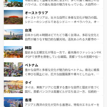
西部には大自然が広がり、グランドキャニオンやイエロー
ハワイは、どの島も独自の魅力をもっている。大自然の神
ストーン国立公園といった絶景が堪能できる。さらに、南
秘を感じたいなら、火山が生み出した壮大な景観を誇るハ
オーストラリア
部のニューオーリンズでは、音楽と美食が融合した独特の
ワイ島は見逃せない。また、定番の観光地といえばオアフ
文化が魅力。旅行者はアメリカの各地域で異なる魅力を楽
島だが、静かな自然を求めるならマウイ島やカウアイ島が
オーストラリアは、壮大な自然と多様な文化が魅力の国。
しみながら、その多様性と豊かな歴史を感じることができ
おすすめ。エメラルドグリーンに輝く海をはじめ、豊かな
シドニーのシンボルであるシドニー・オペラハウス、オー
るだろう。車でのロードトリップや列車の旅も、アメリカ
文化や歴史が息づいている。「アロハスピリット」と呼ば
ストラリア東海岸北部に広がる大サンゴ礁地帯グレートバ
ならではの贅沢な旅のスタイルだ。 なお、新着のアメリカ
台湾
れるおもてなしの心で訪れる人々を迎えてくれるハワイの
リアリーフや大陸中央部にそびえるウルル（エアーズロッ
情報は
コンテンツ一覧
を参照してほしい。
人々、おいしいローカルフードやハワイアンミュージッ
ク）、タスマニアの美しい原生林やケアンズの熱帯雨林な
日本から約４時間ほどでたどり着く台湾は、多彩な文化と
ク、伝統的なフラダンスなど、すべてがハワイの魅力を彩
ど、見どころがたくさん。また、カフェやワイン、オージ
自然が織りなす魅力的な観光地。活気あふれる大都市の台
っている。訪れるたびに新しい発見と感動が待っているハ
ービーフなどの食文化も豊かで、美味しいものであふれて
北やノスタルジックな町並みが人気な九份（ジォウフェ
ワイを、存分に味わってほしい。 なお、新着のハワイ情報
韓国
いる。アクティビティも充実しており、サーフィンやダイ
ン）、静ひつな山岳地帯である台湾東部など、都市の喧騒
は
コンテンツ一覧
を参照してほしい。
ビング、ハイキングなど、アウトドア好きにはたまらな
と山間の静けさが共存しており、訪れる人に新しい発見と
歴史ある王朝文化が残る一方で、最先端のファッションやK
い。オーストラリアの多彩な魅力を存分に味わいつくそ
驚きをもたらしてくれる。また、奥深い台湾の食文化も魅
-POPで世界を席巻している韓国。首都ソウルの宮殿や伝統
う。 なお、新着のオーストラリア情報は
コンテンツ一覧
を
力で、夜市などの屋台グルメから高級料理、ヘルシーで美
家屋が並ぶエリアでは韓国の歴史と文化に浸ることがで
参照してほしい。
ベトナム
容にもいいと評判のスイーツなど、バラエティ豊かな料理
き、地方に足を延ばせば四季折々の自然美を楽しむことが
が味わえる。 なお、新着の台湾情報は
コンテンツ一覧
を参
できる。そして、キムチや焼肉、絶品のストリートフード
豊かな自然と多様な文化が魅力的なベトナム。南北に細長
照してほしい。
まで、さまざまな韓国料理が待っている。夜には、韓国な
く伸びる国土には、広大な田園風景や青々とした山々、世
らではのナイトライフも堪能できる。あたたかいホスピタ
界遺産に登録された壮大な自然景観が点在し、都市部では
タイ
リティに包まれながら、韓国の多彩な魅力を心ゆくまで味
急速な発展と共に伝統が息づく。ハノイの古い町並みやホ
わってみてほしい。 なお、新着の韓国情報は
コンテンツ一
ーチミン市のフランス統治時代の建物も、独特の雰囲気を
タイは、東南アジアに位置する豊かな自然と歴史が息づく
覧
を参照してほしい。
醸し出している。また、バラエティの豊かさとおいしさで
国だ。首都バンコクは高層ビルが立ち並ぶ一方、伝統的な
世界中の食通を魅了してやまないベトナム料理も魅力のひ
寺院や市場がいたるところに点在し、古きよき文化と現代
香港
とつ。フォーやバインミー、ベトナムコーヒーなどは、ぜ
の活気が交差している。北部ではチェンマイなどの山岳地
ひ現地で味わいたい。どの地域を訪れてもあたたかい人々
帯で自然と触れ合い、南部ではプーケットやクラビの美し
アジアと西洋の文化が交わる香港は、特有のエネルギーを