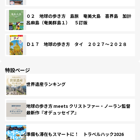
０２ 地球の歩き方 島旅 奄美大島 喜界島 加計
呂麻島（奄美群島１） ５訂版
Ｄ１７ 地球の歩き方 タイ ２０２７～２０２８
特設ページ
世界遺産ランキング
地球の歩き方 meets クリストファー・ノーラン監督
最新作『オデュッセイア』
準備も滞在もスマートに！ トラベルハック2026