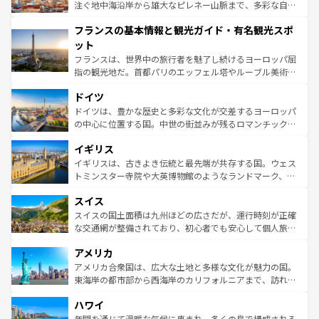
ピザやパスタなど、絶品のイタリア料理を堪能することも
注ぐ地中海沿岸から雄大なピレネー山脈まで、多彩な自然
できる。朝目覚めてから夜眠るまで、すべての瞬間を楽し
と文化が詰まったヨーロッパ屈指の旅行先だ。多様な地域
フランスの基本情報と観光ガイド・有名観光スポ
ませてくれるイタリアで、忘れられない旅をしてみよう！
文化が根付くこの国では、情熱的なフラメンコ、熱気あふ
なお、新着のイタリア情報は
コンテンツ一覧
を参照してほ
れる闘牛、そして美味しいタパスが生活の一部となってい
ット
しい。
る。首都マドリードの洗練された雰囲気や、バルセロナの
フランスは、世界中の旅行者を魅了し続けるヨーロッパ屈
アートに溢れた街角から、地方では古代ローマ遺跡や中世
指の観光地だ。首都パリのエッフェル塔やルーブル美術館
の城塞都市、穏やかなビーチリゾートまで多彩な表情を見
といった象徴的なスポットから、田舎町の古風な美しさま
せる。地方によって風土や気候が異なるスペインはその個
ドイツ
で、幅広い魅力が詰まっている。華麗な宮殿、歴史的な大
性で訪れる人を魅了する。 なお、新着のスペイン情報は
コ
聖堂、美しいビーチ、そして豊かな自然が、訪れる者を心
ドイツは、豊かな歴史と多彩な文化が交差するヨーロッパ
ンテンツ一覧
を参照してほしい。
から魅了する。また、フランスは美食の国としても知ら
の中心に位置する国。中世の街並みが残るロマンチック街
れ、フランス料理はユネスコ無形文化遺産にも登録されて
道から、未来を先取りするようなモダンな都市まで多様な
イギリス
いる。シャンパンの発祥地であるランス、プロヴァンスの
顔を持つこの国は、どこを歩いても飽きることがない。ベ
香り高いラベンダー畑など、多彩な楽しみ方が可能だ。さ
ルリンの文化的活気、バイエルン州のアルプスの絶景、そ
イギリスは、古きよき伝統と最先端が共存する国。ウェス
らに、パリ以外の地域にも魅力が溢れており、どの街角に
してライン川沿いのワイン畑といった風景は必見。ビール
トミンスター寺院や大英博物館のようなランドマーク、歴
も豊かな歴史と文化が息づいている。パリ以外の個性あふ
とソーセージを味わいながら地元の人と過ごす楽しい時間
史ある大学都市、美しい丘陵地帯や牧歌的な風景など、エ
れる地方に足を運ぶとそれぞれで全く異なる文化を体験で
スイス
は、お酒好きな人にはぜひ体験してほしい。 なお、新着の
リアごとに異なる魅力がある。また、優雅なアフタヌーン
きるだろう。 なお、新着のフランス情報は
コンテンツ一覧
ドイツ情報は
コンテンツ一覧
を参照してほしい。
ティー、ビール好きにはたまらない英国パブ、サッカー観
スイスの国土面積は九州ほどの広さだが、運行時刻が正確
を参照してほしい。
戦など、本場だからこそできる体験も豊富。イギリスを旅
な交通網が整備されており、初心者でも安心して個人旅行
して楽しみつくそう。 なお、新着のイギリス情報は
コンテ
を楽しめる。日本同様に時刻表どおりの旅が可能だ。中世
アメリカ
ンツ一覧
を参照してほしい。
の建物がそのまま残る町や、スイスならではのユニークな
博物館もあり、アルプス観光だけでなく町歩きも満喫する
アメリカ合衆国は、広大な土地と多様な文化が魅力の国。
ことができる。国民の所得が高いため物価も高いが、旅行
東海岸の都市部から西海岸のカリフォルニアまで、訪れる
者向けの交通パス提供のサービスもあり、うまく活用すれ
場所ごとに異なる風景と体験が待っている。ニューヨーク
ハワイ
ば市内交通費無料で観光を楽しむこともできる。 なお、新
のような巨大都市は、観光、ショッピング、エンターテイ
着のスイス情報は
コンテンツ一覧
を参照してほしい。
ンメントが詰まった刺激的なスポットだ。一方、アメリカ
年間を通じて温暖な気候に恵まれ、多くの島で構成される