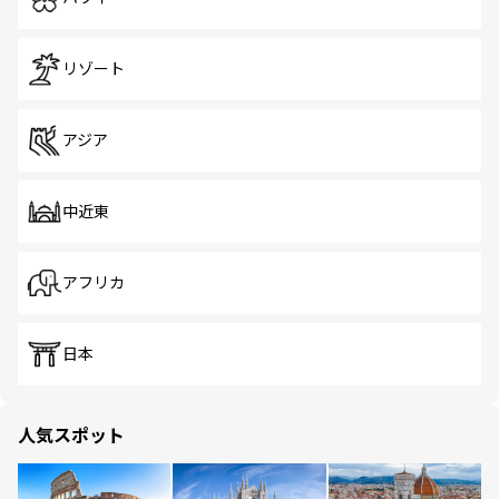
リゾート
アジア
中近東
アフリカ
日本
人気スポット