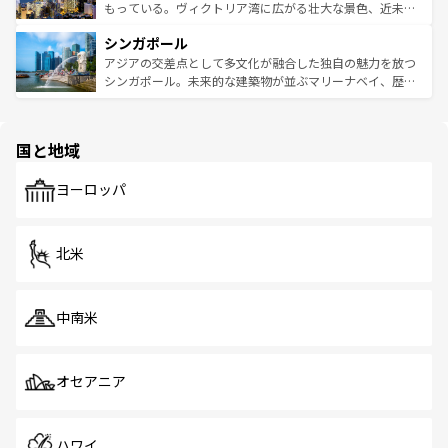
が旅行者を迎えてくれるので、きっと忘れられない旅にな
いビーチでリゾート気分を楽しむことができる。タイ料理
もっている。ヴィクトリア湾に広がる壮大な景色、近未来
るはずだ。 なお、新着のベトナム情報は
コンテンツ一覧
を
は世界的に有名で、屋台から高級レストランまで味覚を刺
的なアートスポット、そして歴史と現代が融合した町並
参照してほしい。
シンガポール
激する。気候は一年中温暖で、どの季節にも異なる楽しみ
み、どこを訪れても感動するはず。観光スポットが密集し
が待っている。親しみやすいタイの人々、仏教を中心とし
ており、効率よく見どころを回れるのも魅力。息をのむよ
アジアの交差点として多文化が融合した独自の魅力を放つ
た文化、そして多様な観光資源が、訪れる旅人を魅了し続
うな絶景から文化的な体験まで、香港を存分に楽しみ尽く
シンガポール。未来的な建築物が並ぶマリーナベイ、歴史
ける。 なお、新着のタイ情報は
コンテンツ一覧
を参照して
そう。 なお、新着の香港情報は
コンテンツ一覧
を参照して
と伝統を感じられるエスニックタウン、多数の緑豊かな公
ほしい。
ほしい。
園や自然保護区など、自然が調和した近代的な景観と文化
の多様性あふれるカラフルな町は、どこを歩いても新しい
国と地域
発見がある。さらに、治安のよさや充実した公共交通機関
も、旅行者にとっては魅力的なポイント。グルメも豊富
で、ホーカーズは地元の風情を楽しめる外せないスポット
ヨーロッパ
だ。訪れる人を飽きさせないシンガポールで、多様な魅力
を体感しよう。 なお、新着のシンガポール情報は
コンテン
ツ一覧
を参照してほしい。
北米
中南米
オセアニア
ハワイ