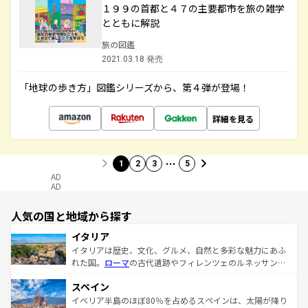
１９９の首都と４７の主要都市を旅の雑学
とともに解説
旅の図鑑
2021.03.18 発売
「地球の歩き方」図鑑シリーズから、第４弾が登場！
詳細を見る
…
1
2
3
5
AD
AD
人気の国と地域から探す
イタリア
イタリアは歴史、文化、グルメ、自然と多彩な魅力にあふ
れた国。
ローマ
の古代遺跡やフィレンツェのルネッサンス
美術、ヴェネツィアの運河など、歴史あるスポットはもち
スペイン
ろん、トスカーナの美しい田園風景やアマルフィ海岸の絶
景など、自然景観も見逃せない。観光の合間には、本場の
イベリア半島のほぼ80％を占めるスペインは、太陽が降り