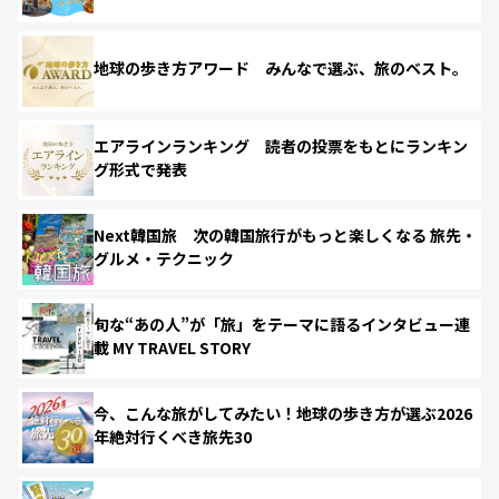
地球の歩き方アワード みんなで選ぶ、旅のベスト。
エアラインランキング 読者の投票をもとにランキン
グ形式で発表
Next韓国旅 次の韓国旅行がもっと楽しくなる 旅先・
グルメ・テクニック
旬な“あの人”が「旅」をテーマに語るインタビュー連
載 MY TRAVEL STORY
今、こんな旅がしてみたい！地球の歩き方が選ぶ2026
年絶対行くべき旅先30