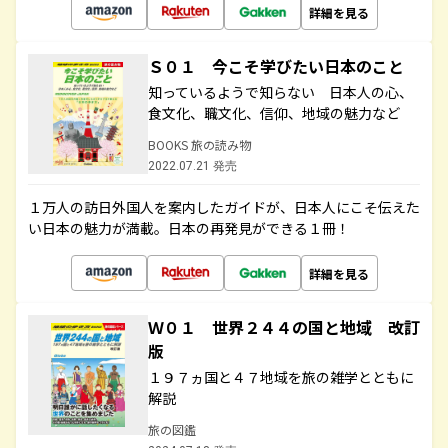
詳細を見る
Ｓ０１ 今こそ学びたい日本のこと
知っているようで知らない 日本人の心、
食文化、職文化、信仰、地域の魅力など
BOOKS 旅の読み物
2022.07.21 発売
１万人の訪日外国人を案内したガイドが、日本人にこそ伝えた
い日本の魅力が満載。日本の再発見ができる１冊！
詳細を見る
Ｗ０１ 世界２４４の国と地域 改訂
版
１９７ヵ国と４７地域を旅の雑学とともに
解説
旅の図鑑