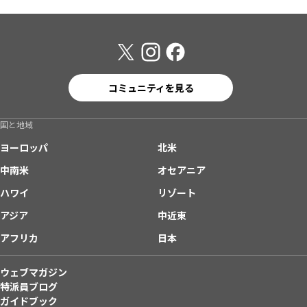
コミュニティを見る
国と地域
ヨーロッパ
北米
中南米
オセアニア
ハワイ
リゾート
アジア
中近東
アフリカ
日本
ウェブマガジン
特派員ブログ
ガイドブック