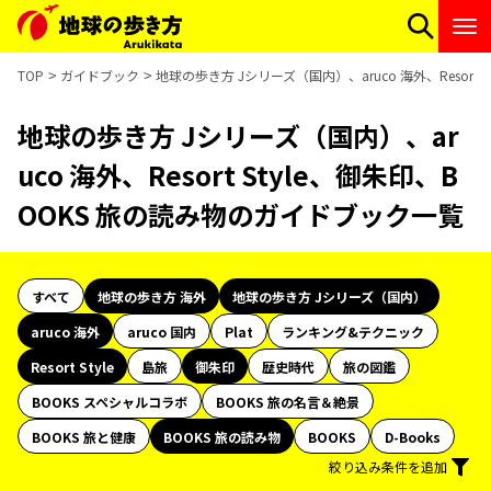
TOP
ガイドブック
地球の歩き方 Jシリーズ（国内）、aruco 海外、Resort
地球の歩き方 Jシリーズ（国内）、ar
uco 海外、Resort Style、御朱印、B
OOKS 旅の読み物のガイドブック一覧
すべて
地球の歩き方 海外
地球の歩き方 Jシリーズ（国内）
aruco 海外
aruco 国内
Plat
ランキング&テクニック
Resort Style
島旅
御朱印
歴史時代
旅の図鑑
BOOKS スペシャルコラボ
BOOKS 旅の名言＆絶景
BOOKS 旅と健康
BOOKS 旅の読み物
BOOKS
D-Books
絞り込み条件を追加