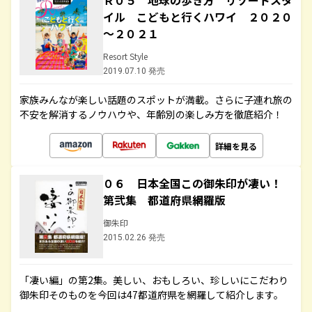
Ｒ０５ 地球の歩き方 リゾートスタ
イル こどもと行くハワイ ２０２０
～２０２１
Resort Style
2019.07.10 発売
家族みんなが楽しい話題のスポットが満載。さらに子連れ旅の
不安を解消するノウハウや、年齢別の楽しみ方を徹底紹介！
詳細を見る
０６ 日本全国この御朱印が凄い！
第弐集 都道府県網羅版
御朱印
2015.02.26 発売
「凄い編」の第2集。美しい、おもしろい、珍しいにこだわり
御朱印そのものを今回は47都道府県を網羅して紹介します。