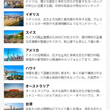
聖堂、美しいビーチ、そして豊かな自然が、訪れる者を心
ドイツは、豊かな歴史と多彩な文化が交差するヨーロッパ
ンテンツ一覧
を参照してほしい。
から魅了する。また、フランスは美食の国としても知ら
の中心に位置する国。中世の街並みが残るロマンチック街
れ、フランス料理はユネスコ無形文化遺産にも登録されて
道から、未来を先取りするようなモダンな都市まで多様な
イギリス
いる。シャンパンの発祥地であるランス、プロヴァンスの
顔を持つこの国は、どこを歩いても飽きることがない。ベ
香り高いラベンダー畑など、多彩な楽しみ方が可能だ。さ
ルリンの文化的活気、バイエルン州のアルプスの絶景、そ
イギリスは、古きよき伝統と最先端が共存する国。ウェス
らに、パリ以外の地域にも魅力が溢れており、どの街角に
してライン川沿いのワイン畑といった風景は必見。ビール
トミンスター寺院や大英博物館のようなランドマーク、歴
も豊かな歴史と文化が息づいている。パリ以外の個性あふ
とソーセージを味わいながら地元の人と過ごす楽しい時間
史ある大学都市、美しい丘陵地帯や牧歌的な風景など、エ
れる地方に足を運ぶとそれぞれで全く異なる文化を体験で
スイス
は、お酒好きな人にはぜひ体験してほしい。 なお、新着の
リアごとに異なる魅力がある。また、優雅なアフタヌーン
きるだろう。 なお、新着のフランス情報は
コンテンツ一覧
ドイツ情報は
コンテンツ一覧
を参照してほしい。
ティー、ビール好きにはたまらない英国パブ、サッカー観
スイスの国土面積は九州ほどの広さだが、運行時刻が正確
を参照してほしい。
戦など、本場だからこそできる体験も豊富。イギリスを旅
な交通網が整備されており、初心者でも安心して個人旅行
して楽しみつくそう。 なお、新着のイギリス情報は
コンテ
を楽しめる。日本同様に時刻表どおりの旅が可能だ。中世
アメリカ
ンツ一覧
を参照してほしい。
の建物がそのまま残る町や、スイスならではのユニークな
博物館もあり、アルプス観光だけでなく町歩きも満喫する
アメリカ合衆国は、広大な土地と多様な文化が魅力の国。
ことができる。国民の所得が高いため物価も高いが、旅行
東海岸の都市部から西海岸のカリフォルニアまで、訪れる
者向けの交通パス提供のサービスもあり、うまく活用すれ
場所ごとに異なる風景と体験が待っている。ニューヨーク
ハワイ
ば市内交通費無料で観光を楽しむこともできる。 なお、新
のような巨大都市は、観光、ショッピング、エンターテイ
着のスイス情報は
コンテンツ一覧
を参照してほしい。
ンメントが詰まった刺激的なスポットだ。一方、アメリカ
年間を通じて温暖な気候に恵まれ、多くの島で構成される
西部には大自然が広がり、グランドキャニオンやイエロー
ハワイは、どの島も独自の魅力をもっている。大自然の神
ストーン国立公園といった絶景が堪能できる。さらに、南
秘を感じたいなら、火山が生み出した壮大な景観を誇るハ
オーストラリア
部のニューオーリンズでは、音楽と美食が融合した独特の
ワイ島は見逃せない。また、定番の観光地といえばオアフ
文化が魅力。旅行者はアメリカの各地域で異なる魅力を楽
島だが、静かな自然を求めるならマウイ島やカウアイ島が
オーストラリアは、壮大な自然と多様な文化が魅力の国。
しみながら、その多様性と豊かな歴史を感じることができ
おすすめ。エメラルドグリーンに輝く海をはじめ、豊かな
シドニーのシンボルであるシドニー・オペラハウス、オー
るだろう。車でのロードトリップや列車の旅も、アメリカ
文化や歴史が息づいている。「アロハスピリット」と呼ば
ストラリア東海岸北部に広がる大サンゴ礁地帯グレートバ
ならではの贅沢な旅のスタイルだ。 なお、新着のアメリカ
台湾
れるおもてなしの心で訪れる人々を迎えてくれるハワイの
リアリーフや大陸中央部にそびえるウルル（エアーズロッ
情報は
コンテンツ一覧
を参照してほしい。
人々、おいしいローカルフードやハワイアンミュージッ
ク）、タスマニアの美しい原生林やケアンズの熱帯雨林な
日本から約４時間ほどでたどり着く台湾は、多彩な文化と