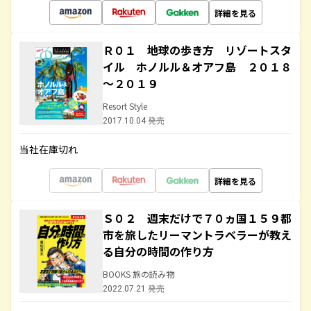
詳細を見る
Ｒ０１ 地球の歩き方 リゾートスタ
イル ホノルル＆オアフ島 ２０１８
～２０１９
Resort Style
2017.10.04 発売
当社在庫切れ
詳細を見る
Ｓ０２ 週末だけで７０ヵ国１５９都
市を旅したリーマントラベラーが教え
る自分の時間の作り方
BOOKS 旅の読み物
2022.07.21 発売