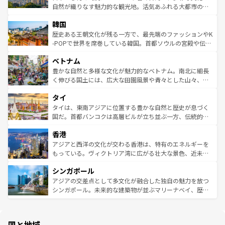
ク、伝統的なフラダンスなど、すべてがハワイの魅力を彩
ど、見どころがたくさん。また、カフェやワイン、オージ
自然が織りなす魅力的な観光地。活気あふれる大都市の台
っている。訪れるたびに新しい発見と感動が待っているハ
ービーフなどの食文化も豊かで、美味しいものであふれて
北やノスタルジックな町並みが人気な九份（ジォウフェ
ワイを、存分に味わってほしい。 なお、新着のハワイ情報
韓国
いる。アクティビティも充実しており、サーフィンやダイ
ン）、静ひつな山岳地帯である台湾東部など、都市の喧騒
は
コンテンツ一覧
を参照してほしい。
ビング、ハイキングなど、アウトドア好きにはたまらな
と山間の静けさが共存しており、訪れる人に新しい発見と
歴史ある王朝文化が残る一方で、最先端のファッションやK
い。オーストラリアの多彩な魅力を存分に味わいつくそ
驚きをもたらしてくれる。また、奥深い台湾の食文化も魅
-POPで世界を席巻している韓国。首都ソウルの宮殿や伝統
う。 なお、新着のオーストラリア情報は
コンテンツ一覧
を
力で、夜市などの屋台グルメから高級料理、ヘルシーで美
家屋が並ぶエリアでは韓国の歴史と文化に浸ることがで
参照してほしい。
ベトナム
容にもいいと評判のスイーツなど、バラエティ豊かな料理
き、地方に足を延ばせば四季折々の自然美を楽しむことが
が味わえる。 なお、新着の台湾情報は
コンテンツ一覧
を参
できる。そして、キムチや焼肉、絶品のストリートフード
豊かな自然と多様な文化が魅力的なベトナム。南北に細長
照してほしい。
まで、さまざまな韓国料理が待っている。夜には、韓国な
く伸びる国土には、広大な田園風景や青々とした山々、世
らではのナイトライフも堪能できる。あたたかいホスピタ
界遺産に登録された壮大な自然景観が点在し、都市部では
タイ
リティに包まれながら、韓国の多彩な魅力を心ゆくまで味
急速な発展と共に伝統が息づく。ハノイの古い町並みやホ
わってみてほしい。 なお、新着の韓国情報は
コンテンツ一
ーチミン市のフランス統治時代の建物も、独特の雰囲気を
タイは、東南アジアに位置する豊かな自然と歴史が息づく
覧
を参照してほしい。
醸し出している。また、バラエティの豊かさとおいしさで
国だ。首都バンコクは高層ビルが立ち並ぶ一方、伝統的な
世界中の食通を魅了してやまないベトナム料理も魅力のひ
寺院や市場がいたるところに点在し、古きよき文化と現代
香港
とつ。フォーやバインミー、ベトナムコーヒーなどは、ぜ
の活気が交差している。北部ではチェンマイなどの山岳地
ひ現地で味わいたい。どの地域を訪れてもあたたかい人々
帯で自然と触れ合い、南部ではプーケットやクラビの美し
アジアと西洋の文化が交わる香港は、特有のエネルギーを
が旅行者を迎えてくれるので、きっと忘れられない旅にな
いビーチでリゾート気分を楽しむことができる。タイ料理
もっている。ヴィクトリア湾に広がる壮大な景色、近未来
るはずだ。 なお、新着のベトナム情報は
コンテンツ一覧
を
は世界的に有名で、屋台から高級レストランまで味覚を刺
的なアートスポット、そして歴史と現代が融合した町並
参照してほしい。
シンガポール
激する。気候は一年中温暖で、どの季節にも異なる楽しみ
み、どこを訪れても感動するはず。観光スポットが密集し
が待っている。親しみやすいタイの人々、仏教を中心とし
ており、効率よく見どころを回れるのも魅力。息をのむよ
アジアの交差点として多文化が融合した独自の魅力を放つ
た文化、そして多様な観光資源が、訪れる旅人を魅了し続
うな絶景から文化的な体験まで、香港を存分に楽しみ尽く
シンガポール。未来的な建築物が並ぶマリーナベイ、歴史
ける。 なお、新着のタイ情報は
コンテンツ一覧
を参照して
そう。 なお、新着の香港情報は
コンテンツ一覧
を参照して
と伝統を感じられるエスニックタウン、多数の緑豊かな公
ほしい。
ほしい。
園や自然保護区など、自然が調和した近代的な景観と文化
の多様性あふれるカラフルな町は、どこを歩いても新しい
国と地域