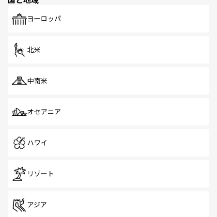
発見がある。さらに、治安のよさや充実した公共交通機関
も、旅行者にとっては魅力的なポイント。グルメも豊富
で、ホーカーズは地元の風情を楽しめる外せないスポット
ヨーロッパ
だ。訪れる人を飽きさせないシンガポールで、多様な魅力
を体感しよう。 なお、新着のシンガポール情報は
コンテン
ツ一覧
を参照してほしい。
北米
中南米
オセアニア
ハワイ
リゾート
アジア