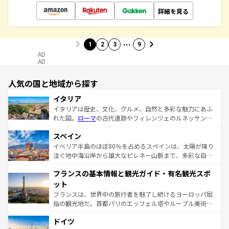
詳細を見る
…
1
2
3
9
AD
AD
人気の国と地域から探す
イタリア
イタリアは歴史、文化、グルメ、自然と多彩な魅力にあふ
れた国。
ローマ
の古代遺跡やフィレンツェのルネッサンス
美術、ヴェネツィアの運河など、歴史あるスポットはもち
スペイン
ろん、トスカーナの美しい田園風景やアマルフィ海岸の絶
景など、自然景観も見逃せない。観光の合間には、本場の
イベリア半島のほぼ80％を占めるスペインは、太陽が降り
ピザやパスタなど、絶品のイタリア料理を堪能することも
注ぐ地中海沿岸から雄大なピレネー山脈まで、多彩な自然
できる。朝目覚めてから夜眠るまで、すべての瞬間を楽し
と文化が詰まったヨーロッパ屈指の旅行先だ。多様な地域
フランスの基本情報と観光ガイド・有名観光スポ
ませてくれるイタリアで、忘れられない旅をしてみよう！
文化が根付くこの国では、情熱的なフラメンコ、熱気あふ
なお、新着のイタリア情報は
コンテンツ一覧
を参照してほ
れる闘牛、そして美味しいタパスが生活の一部となってい
ット
しい。
る。首都マドリードの洗練された雰囲気や、バルセロナの
フランスは、世界中の旅行者を魅了し続けるヨーロッパ屈
アートに溢れた街角から、地方では古代ローマ遺跡や中世
指の観光地だ。首都パリのエッフェル塔やルーブル美術館
の城塞都市、穏やかなビーチリゾートまで多彩な表情を見
といった象徴的なスポットから、田舎町の古風な美しさま
せる。地方によって風土や気候が異なるスペインはその個
ドイツ
で、幅広い魅力が詰まっている。華麗な宮殿、歴史的な大
性で訪れる人を魅了する。 なお、新着のスペイン情報は
コ