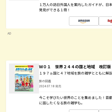
１万人の訪日外国人を案内したガイドが、日
発見ができる１冊！
AD
Ｗ０１ 世界２４４の国と地域 改訂版
１９７ヵ国と４７地域を旅の雑学とともに解
旅の図鑑
2024.07.18 発売
今こそ学びたい世界のことを集めました！首
に話したくなる旅の雑学も。