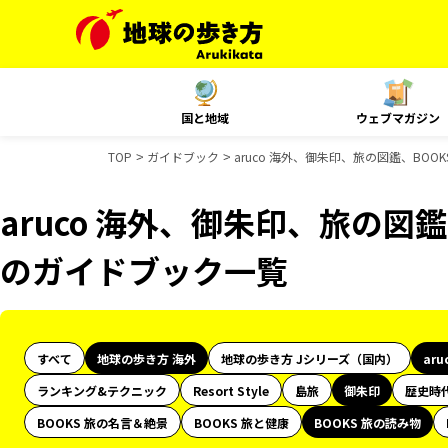
国と地域
ウェブマガジン
TOP
ガイドブック
aruco 海外、御朱印、旅の図鑑、BO
aruco 海外、御朱印、旅の図鑑
のガイドブック一覧
すべて
地球の歩き方 海外
地球の歩き方 Jシリーズ（国内）
aru
ランキング&テクニック
Resort Style
島旅
御朱印
歴史時
BOOKS 旅の名言＆絶景
BOOKS 旅と健康
BOOKS 旅の読み物