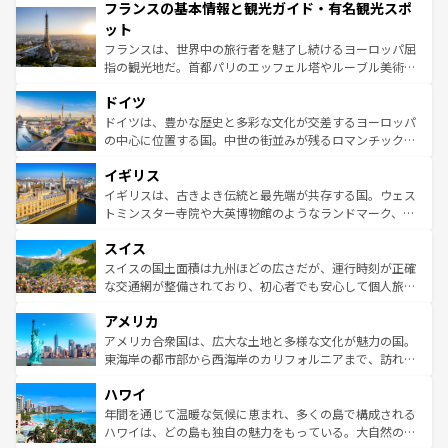
フランスの基本情報と観光ガイド・有名観光スポ
ませてくれるイタリアで、忘れられない旅をしてみよう！
文化が根付くこの国では、情熱的なフラメンコ、熱気あふ
なお、新着のイタリア情報は
コンテンツ一覧
を参照してほ
れる闘牛、そして美味しいタパスが生活の一部となってい
ット
しい。
る。首都マドリードの洗練された雰囲気や、バルセロナの
フランスは、世界中の旅行者を魅了し続けるヨーロッパ屈
アートに溢れた街角から、地方では古代ローマ遺跡や中世
指の観光地だ。首都パリのエッフェル塔やルーブル美術館
の城塞都市、穏やかなビーチリゾートまで多彩な表情を見
といった象徴的なスポットから、田舎町の古風な美しさま
せる。地方によって風土や気候が異なるスペインはその個
ドイツ
で、幅広い魅力が詰まっている。華麗な宮殿、歴史的な大
性で訪れる人を魅了する。 なお、新着のスペイン情報は
コ
聖堂、美しいビーチ、そして豊かな自然が、訪れる者を心
ドイツは、豊かな歴史と多彩な文化が交差するヨーロッパ
ンテンツ一覧
を参照してほしい。
から魅了する。また、フランスは美食の国としても知ら
の中心に位置する国。中世の街並みが残るロマンチック街
れ、フランス料理はユネスコ無形文化遺産にも登録されて
道から、未来を先取りするようなモダンな都市まで多様な
イギリス
いる。シャンパンの発祥地であるランス、プロヴァンスの
顔を持つこの国は、どこを歩いても飽きることがない。ベ
香り高いラベンダー畑など、多彩な楽しみ方が可能だ。さ
ルリンの文化的活気、バイエルン州のアルプスの絶景、そ
イギリスは、古きよき伝統と最先端が共存する国。ウェス
らに、パリ以外の地域にも魅力が溢れており、どの街角に
してライン川沿いのワイン畑といった風景は必見。ビール
トミンスター寺院や大英博物館のようなランドマーク、歴
も豊かな歴史と文化が息づいている。パリ以外の個性あふ
とソーセージを味わいながら地元の人と過ごす楽しい時間
史ある大学都市、美しい丘陵地帯や牧歌的な風景など、エ
れる地方に足を運ぶとそれぞれで全く異なる文化を体験で
スイス
は、お酒好きな人にはぜひ体験してほしい。 なお、新着の
リアごとに異なる魅力がある。また、優雅なアフタヌーン
きるだろう。 なお、新着のフランス情報は
コンテンツ一覧
ドイツ情報は
コンテンツ一覧
を参照してほしい。
ティー、ビール好きにはたまらない英国パブ、サッカー観
スイスの国土面積は九州ほどの広さだが、運行時刻が正確
を参照してほしい。
戦など、本場だからこそできる体験も豊富。イギリスを旅
な交通網が整備されており、初心者でも安心して個人旅行
して楽しみつくそう。 なお、新着のイギリス情報は
コンテ
を楽しめる。日本同様に時刻表どおりの旅が可能だ。中世
アメリカ
ンツ一覧
を参照してほしい。
の建物がそのまま残る町や、スイスならではのユニークな
博物館もあり、アルプス観光だけでなく町歩きも満喫する
アメリカ合衆国は、広大な土地と多様な文化が魅力の国。
ことができる。国民の所得が高いため物価も高いが、旅行
東海岸の都市部から西海岸のカリフォルニアまで、訪れる
者向けの交通パス提供のサービスもあり、うまく活用すれ
場所ごとに異なる風景と体験が待っている。ニューヨーク
ハワイ
ば市内交通費無料で観光を楽しむこともできる。 なお、新
のような巨大都市は、観光、ショッピング、エンターテイ
着のスイス情報は
コンテンツ一覧
を参照してほしい。
ンメントが詰まった刺激的なスポットだ。一方、アメリカ
年間を通じて温暖な気候に恵まれ、多くの島で構成される
西部には大自然が広がり、グランドキャニオンやイエロー
ハワイは、どの島も独自の魅力をもっている。大自然の神