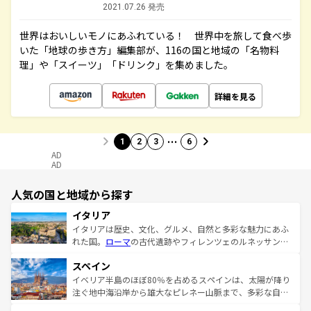
2021.07.26 発売
世界はおいしいモノにあふれている！ 世界中を旅して食べ歩
いた「地球の歩き方」編集部が、116の国と地域の「名物料
理」や「スイーツ」「ドリンク」を集めました。
詳細を見る
…
1
2
3
6
AD
AD
人気の国と地域から探す
イタリア
イタリアは歴史、文化、グルメ、自然と多彩な魅力にあふ
れた国。
ローマ
の古代遺跡やフィレンツェのルネッサンス
美術、ヴェネツィアの運河など、歴史あるスポットはもち
スペイン
ろん、トスカーナの美しい田園風景やアマルフィ海岸の絶
景など、自然景観も見逃せない。観光の合間には、本場の
イベリア半島のほぼ80％を占めるスペインは、太陽が降り
ピザやパスタなど、絶品のイタリア料理を堪能することも
注ぐ地中海沿岸から雄大なピレネー山脈まで、多彩な自然
できる。朝目覚めてから夜眠るまで、すべての瞬間を楽し
と文化が詰まったヨーロッパ屈指の旅行先だ。多様な地域