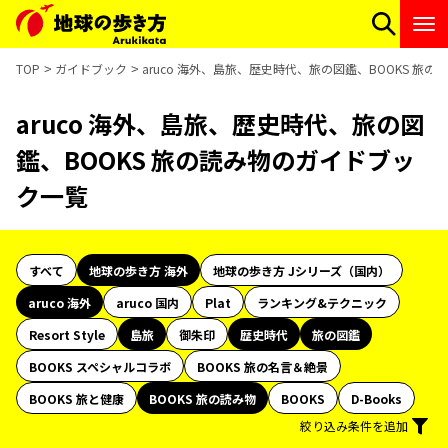
TOP
ガイドブック
aruco 海外、島旅、歴史時代、旅の図鑑、BOOKS 旅
aruco 海外、島旅、歴史時代、旅の図
鑑、BOOKS 旅の読み物のガイドブッ
ク一覧
すべて
地球の歩き方 海外
地球の歩き方 Jシリーズ（国内）
aruco 海外
aruco 国内
Plat
ランキング&テクニック
Resort Style
島旅
御朱印
歴史時代
旅の図鑑
BOOKS スペシャルコラボ
BOOKS 旅の名言＆絶景
BOOKS 旅と健康
BOOKS 旅の読み物
BOOKS
D-Books
絞り込み条件を追加