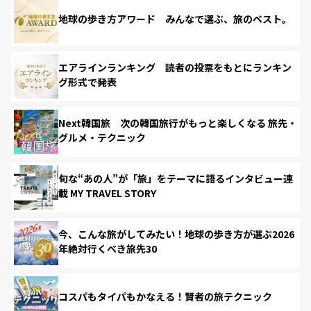
地球の歩き方アワード みんなで選ぶ、旅のベスト。
エアラインランキング 読者の投票をもとにランキン
グ形式で発表
Next韓国旅 次の韓国旅行がもっと楽しくなる 旅先・
グルメ・テクニック
旬な“あの人”が「旅」をテーマに語るインタビュー連
載 MY TRAVEL STORY
今、こんな旅がしてみたい！地球の歩き方が選ぶ2026
年絶対行くべき旅先30
コスパもタイパもかなえる！賢者の旅テクニック