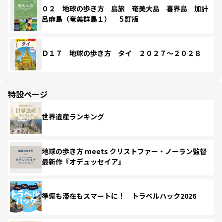
０２ 地球の歩き方 島旅 奄美大島 喜界島 加計
呂麻島（奄美群島１） ５訂版
Ｄ１７ 地球の歩き方 タイ ２０２７～２０２８
特設ページ
世界遺産ランキング
地球の歩き方 meets クリストファー・ノーラン監督
最新作『オデュッセイア』
準備も滞在もスマートに！ トラベルハック2026