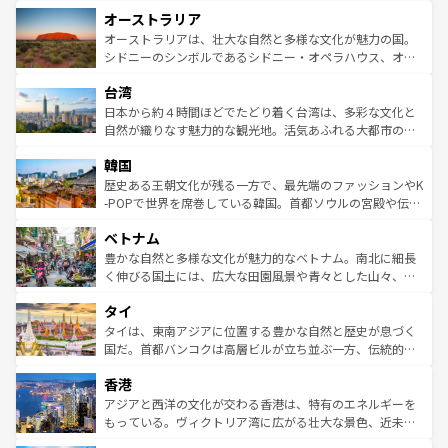
ストーン国立公園といった絶景が堪能できる。さらに、南
秘を感じたいなら、火山が生み出した壮大な景観を誇るハ
オーストラリア
部のニューオーリンズでは、音楽と美食が融合した独特の
ワイ島は見逃せない。また、定番の観光地といえばオアフ
文化が魅力。旅行者はアメリカの各地域で異なる魅力を楽
島だが、静かな自然を求めるならマウイ島やカウアイ島が
オーストラリアは、壮大な自然と多様な文化が魅力の国。
しみながら、その多様性と豊かな歴史を感じることができ
おすすめ。エメラルドグリーンに輝く海をはじめ、豊かな
シドニーのシンボルであるシドニー・オペラハウス、オー
るだろう。車でのロードトリップや列車の旅も、アメリカ
文化や歴史が息づいている。「アロハスピリット」と呼ば
ストラリア東海岸北部に広がる大サンゴ礁地帯グレートバ
ならではの贅沢な旅のスタイルだ。 なお、新着のアメリカ
台湾
れるおもてなしの心で訪れる人々を迎えてくれるハワイの
リアリーフや大陸中央部にそびえるウルル（エアーズロッ
情報は
コンテンツ一覧
を参照してほしい。
人々、おいしいローカルフードやハワイアンミュージッ
ク）、タスマニアの美しい原生林やケアンズの熱帯雨林な
日本から約４時間ほどでたどり着く台湾は、多彩な文化と
ク、伝統的なフラダンスなど、すべてがハワイの魅力を彩
ど、見どころがたくさん。また、カフェやワイン、オージ
自然が織りなす魅力的な観光地。活気あふれる大都市の台
っている。訪れるたびに新しい発見と感動が待っているハ
ービーフなどの食文化も豊かで、美味しいものであふれて
北やノスタルジックな町並みが人気な九份（ジォウフェ
ワイを、存分に味わってほしい。 なお、新着のハワイ情報
韓国
いる。アクティビティも充実しており、サーフィンやダイ
ン）、静ひつな山岳地帯である台湾東部など、都市の喧騒
は
コンテンツ一覧
を参照してほしい。
ビング、ハイキングなど、アウトドア好きにはたまらな
と山間の静けさが共存しており、訪れる人に新しい発見と
歴史ある王朝文化が残る一方で、最先端のファッションやK
い。オーストラリアの多彩な魅力を存分に味わいつくそ
驚きをもたらしてくれる。また、奥深い台湾の食文化も魅
-POPで世界を席巻している韓国。首都ソウルの宮殿や伝統
う。 なお、新着のオーストラリア情報は
コンテンツ一覧
を
力で、夜市などの屋台グルメから高級料理、ヘルシーで美
家屋が並ぶエリアでは韓国の歴史と文化に浸ることがで
参照してほしい。
ベトナム
容にもいいと評判のスイーツなど、バラエティ豊かな料理
き、地方に足を延ばせば四季折々の自然美を楽しむことが
が味わえる。 なお、新着の台湾情報は
コンテンツ一覧
を参
できる。そして、キムチや焼肉、絶品のストリートフード
豊かな自然と多様な文化が魅力的なベトナム。南北に細長
照してほしい。
まで、さまざまな韓国料理が待っている。夜には、韓国な
く伸びる国土には、広大な田園風景や青々とした山々、世
らではのナイトライフも堪能できる。あたたかいホスピタ
界遺産に登録された壮大な自然景観が点在し、都市部では
タイ
リティに包まれながら、韓国の多彩な魅力を心ゆくまで味
急速な発展と共に伝統が息づく。ハノイの古い町並みやホ
わってみてほしい。 なお、新着の韓国情報は
コンテンツ一
ーチミン市のフランス統治時代の建物も、独特の雰囲気を
タイは、東南アジアに位置する豊かな自然と歴史が息づく
覧
を参照してほしい。
醸し出している。また、バラエティの豊かさとおいしさで
国だ。首都バンコクは高層ビルが立ち並ぶ一方、伝統的な
世界中の食通を魅了してやまないベトナム料理も魅力のひ
寺院や市場がいたるところに点在し、古きよき文化と現代
香港
とつ。フォーやバインミー、ベトナムコーヒーなどは、ぜ
の活気が交差している。北部ではチェンマイなどの山岳地
ひ現地で味わいたい。どの地域を訪れてもあたたかい人々
帯で自然と触れ合い、南部ではプーケットやクラビの美し
アジアと西洋の文化が交わる香港は、特有のエネルギーを
が旅行者を迎えてくれるので、きっと忘れられない旅にな
いビーチでリゾート気分を楽しむことができる。タイ料理
もっている。ヴィクトリア湾に広がる壮大な景色、近未来
るはずだ。 なお、新着のベトナム情報は
コンテンツ一覧
を
は世界的に有名で、屋台から高級レストランまで味覚を刺
的なアートスポット、そして歴史と現代が融合した町並