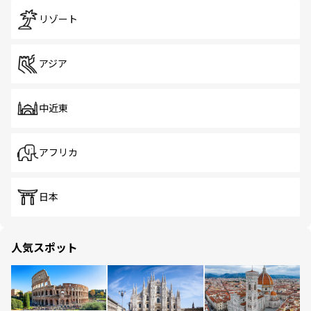
リゾート
アジア
中近東
アフリカ
日本
人気スポット