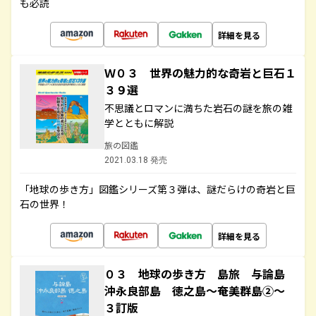
も必読
詳細を見る
Ｗ０３ 世界の魅力的な奇岩と巨石１
３９選
不思議とロマンに満ちた岩石の謎を旅の雑
学とともに解説
旅の図鑑
2021.03.18 発売
「地球の歩き方」図鑑シリーズ第３弾は、謎だらけの奇岩と巨
石の世界！
詳細を見る
０３ 地球の歩き方 島旅 与論島
沖永良部島 徳之島～奄美群島②～
３訂版