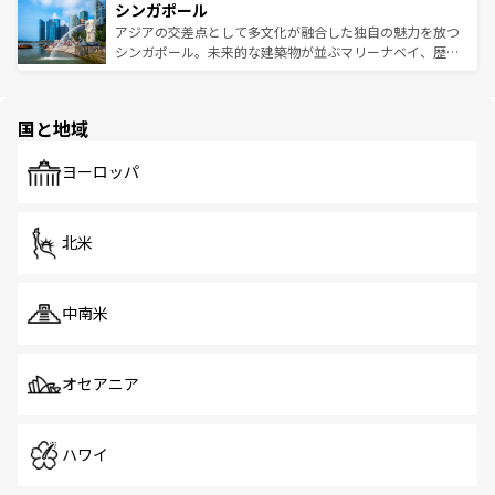
参照してほしい。
シンガポール
激する。気候は一年中温暖で、どの季節にも異なる楽しみ
み、どこを訪れても感動するはず。観光スポットが密集し
が待っている。親しみやすいタイの人々、仏教を中心とし
ており、効率よく見どころを回れるのも魅力。息をのむよ
アジアの交差点として多文化が融合した独自の魅力を放つ
た文化、そして多様な観光資源が、訪れる旅人を魅了し続
うな絶景から文化的な体験まで、香港を存分に楽しみ尽く
シンガポール。未来的な建築物が並ぶマリーナベイ、歴史
ける。 なお、新着のタイ情報は
コンテンツ一覧
を参照して
そう。 なお、新着の香港情報は
コンテンツ一覧
を参照して
と伝統を感じられるエスニックタウン、多数の緑豊かな公
ほしい。
ほしい。
園や自然保護区など、自然が調和した近代的な景観と文化
の多様性あふれるカラフルな町は、どこを歩いても新しい
国と地域
発見がある。さらに、治安のよさや充実した公共交通機関
も、旅行者にとっては魅力的なポイント。グルメも豊富
で、ホーカーズは地元の風情を楽しめる外せないスポット
ヨーロッパ
だ。訪れる人を飽きさせないシンガポールで、多様な魅力
を体感しよう。 なお、新着のシンガポール情報は
コンテン
ツ一覧
を参照してほしい。
北米
中南米
オセアニア
ハワイ