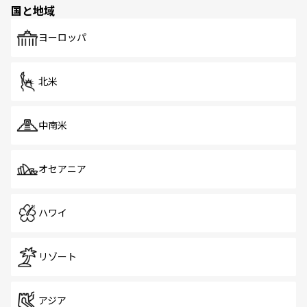
国と地域
発見がある。さらに、治安のよさや充実した公共交通機関
も、旅行者にとっては魅力的なポイント。グルメも豊富
で、ホーカーズは地元の風情を楽しめる外せないスポット
ヨーロッパ
だ。訪れる人を飽きさせないシンガポールで、多様な魅力
を体感しよう。 なお、新着のシンガポール情報は
コンテン
ツ一覧
を参照してほしい。
北米
中南米
オセアニア
ハワイ
リゾート
アジア