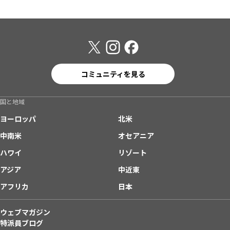
コミュニティを見る
国と地域
ヨーロッパ
北米
中南米
オセアニア
ハワイ
リゾート
アジア
中近東
アフリカ
日本
ウェブマガジン
特派員ブログ