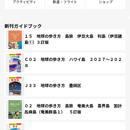
アクティビティ
鉄道・フライト
ショップ
新刊ガイドブック
１５ 地球の歩き方 島旅 伊豆大島 利島（伊豆諸
島①）３訂版
Ｃ０２ 地球の歩き方 ハワイ島 ２０２７～２０２
８
Ｊ３３ 地球の歩き方 墨田区
０２ 地球の歩き方 島旅 奄美大島 喜界島 加計
呂麻島（奄美群島１） ５訂版