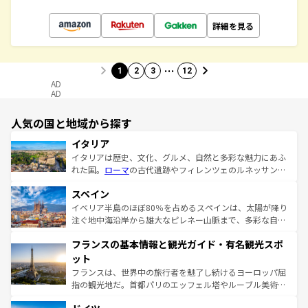
詳細を見る
…
1
2
3
12
AD
AD
人気の国と地域から探す
イタリア
イタリアは歴史、文化、グルメ、自然と多彩な魅力にあふ
れた国。
ローマ
の古代遺跡やフィレンツェのルネッサンス
美術、ヴェネツィアの運河など、歴史あるスポットはもち
スペイン
ろん、トスカーナの美しい田園風景やアマルフィ海岸の絶
景など、自然景観も見逃せない。観光の合間には、本場の
イベリア半島のほぼ80％を占めるスペインは、太陽が降り
ピザやパスタなど、絶品のイタリア料理を堪能することも
注ぐ地中海沿岸から雄大なピレネー山脈まで、多彩な自然
できる。朝目覚めてから夜眠るまで、すべての瞬間を楽し
と文化が詰まったヨーロッパ屈指の旅行先だ。多様な地域
フランスの基本情報と観光ガイド・有名観光スポ
ませてくれるイタリアで、忘れられない旅をしてみよう！
文化が根付くこの国では、情熱的なフラメンコ、熱気あふ
なお、新着のイタリア情報は
コンテンツ一覧
を参照してほ
れる闘牛、そして美味しいタパスが生活の一部となってい
ット
しい。
る。首都マドリードの洗練された雰囲気や、バルセロナの
フランスは、世界中の旅行者を魅了し続けるヨーロッパ屈
アートに溢れた街角から、地方では古代ローマ遺跡や中世
指の観光地だ。首都パリのエッフェル塔やルーブル美術館
の城塞都市、穏やかなビーチリゾートまで多彩な表情を見
といった象徴的なスポットから、田舎町の古風な美しさま
せる。地方によって風土や気候が異なるスペインはその個