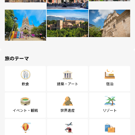
旅のテーマ
飲食
建築・アート
宿泊
イベント・観戦
世界遺産
リゾート