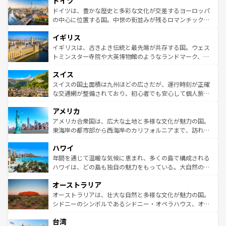
ドイツ
で、幅広い魅力が詰まっている。華麗な宮殿、歴史的な大
性で訪れる人を魅了する。 なお、新着のスペイン情報は
コ
聖堂、美しいビーチ、そして豊かな自然が、訪れる者を心
ドイツは、豊かな歴史と多彩な文化が交差するヨーロッパ
ンテンツ一覧
を参照してほしい。
から魅了する。また、フランスは美食の国としても知ら
の中心に位置する国。中世の街並みが残るロマンチック街
れ、フランス料理はユネスコ無形文化遺産にも登録されて
道から、未来を先取りするようなモダンな都市まで多様な
イギリス
いる。シャンパンの発祥地であるランス、プロヴァンスの
顔を持つこの国は、どこを歩いても飽きることがない。ベ
香り高いラベンダー畑など、多彩な楽しみ方が可能だ。さ
ルリンの文化的活気、バイエルン州のアルプスの絶景、そ
イギリスは、古きよき伝統と最先端が共存する国。ウェス
らに、パリ以外の地域にも魅力が溢れており、どの街角に
してライン川沿いのワイン畑といった風景は必見。ビール
トミンスター寺院や大英博物館のようなランドマーク、歴
も豊かな歴史と文化が息づいている。パリ以外の個性あふ
とソーセージを味わいながら地元の人と過ごす楽しい時間
史ある大学都市、美しい丘陵地帯や牧歌的な風景など、エ
れる地方に足を運ぶとそれぞれで全く異なる文化を体験で
スイス
は、お酒好きな人にはぜひ体験してほしい。 なお、新着の
リアごとに異なる魅力がある。また、優雅なアフタヌーン
きるだろう。 なお、新着のフランス情報は
コンテンツ一覧
ドイツ情報は
コンテンツ一覧
を参照してほしい。
ティー、ビール好きにはたまらない英国パブ、サッカー観
スイスの国土面積は九州ほどの広さだが、運行時刻が正確
を参照してほしい。
戦など、本場だからこそできる体験も豊富。イギリスを旅
な交通網が整備されており、初心者でも安心して個人旅行
して楽しみつくそう。 なお、新着のイギリス情報は
コンテ
を楽しめる。日本同様に時刻表どおりの旅が可能だ。中世
アメリカ
ンツ一覧
を参照してほしい。
の建物がそのまま残る町や、スイスならではのユニークな
博物館もあり、アルプス観光だけでなく町歩きも満喫する
アメリカ合衆国は、広大な土地と多様な文化が魅力の国。
ことができる。国民の所得が高いため物価も高いが、旅行
東海岸の都市部から西海岸のカリフォルニアまで、訪れる
者向けの交通パス提供のサービスもあり、うまく活用すれ
場所ごとに異なる風景と体験が待っている。ニューヨーク
ハワイ
ば市内交通費無料で観光を楽しむこともできる。 なお、新
のような巨大都市は、観光、ショッピング、エンターテイ
着のスイス情報は
コンテンツ一覧
を参照してほしい。
ンメントが詰まった刺激的なスポットだ。一方、アメリカ
年間を通じて温暖な気候に恵まれ、多くの島で構成される
西部には大自然が広がり、グランドキャニオンやイエロー
ハワイは、どの島も独自の魅力をもっている。大自然の神
ストーン国立公園といった絶景が堪能できる。さらに、南
秘を感じたいなら、火山が生み出した壮大な景観を誇るハ
オーストラリア
部のニューオーリンズでは、音楽と美食が融合した独特の
ワイ島は見逃せない。また、定番の観光地といえばオアフ
文化が魅力。旅行者はアメリカの各地域で異なる魅力を楽
島だが、静かな自然を求めるならマウイ島やカウアイ島が
オーストラリアは、壮大な自然と多様な文化が魅力の国。
しみながら、その多様性と豊かな歴史を感じることができ
おすすめ。エメラルドグリーンに輝く海をはじめ、豊かな
シドニーのシンボルであるシドニー・オペラハウス、オー
るだろう。車でのロードトリップや列車の旅も、アメリカ
文化や歴史が息づいている。「アロハスピリット」と呼ば
ストラリア東海岸北部に広がる大サンゴ礁地帯グレートバ
ならではの贅沢な旅のスタイルだ。 なお、新着のアメリカ
台湾
れるおもてなしの心で訪れる人々を迎えてくれるハワイの
リアリーフや大陸中央部にそびえるウルル（エアーズロッ