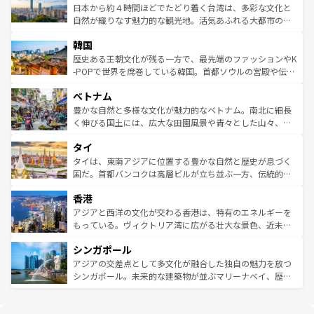
情報は
コンテンツ一覧
を参照してほしい。
人々、おいしいローカルフードやハワイアンミュージッ
ク）、タスマニアの美しい原生林やケアンズの熱帯雨林な
日本から約４時間ほどでたどり着く台湾は、多彩な文化と
ク、伝統的なフラダンスなど、すべてがハワイの魅力を彩
ど、見どころがたくさん。また、カフェやワイン、オージ
自然が織りなす魅力的な観光地。活気あふれる大都市の台
っている。訪れるたびに新しい発見と感動が待っているハ
ービーフなどの食文化も豊かで、美味しいものであふれて
北やノスタルジックな町並みが人気な九份（ジォウフェ
ワイを、存分に味わってほしい。 なお、新着のハワイ情報
韓国
いる。アクティビティも充実しており、サーフィンやダイ
ン）、静ひつな山岳地帯である台湾東部など、都市の喧騒
は
コンテンツ一覧
を参照してほしい。
ビング、ハイキングなど、アウトドア好きにはたまらな
と山間の静けさが共存しており、訪れる人に新しい発見と
歴史ある王朝文化が残る一方で、最先端のファッションやK
い。オーストラリアの多彩な魅力を存分に味わいつくそ
驚きをもたらしてくれる。また、奥深い台湾の食文化も魅
-POPで世界を席巻している韓国。首都ソウルの宮殿や伝統
う。 なお、新着のオーストラリア情報は
コンテンツ一覧
を
力で、夜市などの屋台グルメから高級料理、ヘルシーで美
家屋が並ぶエリアでは韓国の歴史と文化に浸ることがで
参照してほしい。
ベトナム
容にもいいと評判のスイーツなど、バラエティ豊かな料理
き、地方に足を延ばせば四季折々の自然美を楽しむことが
が味わえる。 なお、新着の台湾情報は
コンテンツ一覧
を参
できる。そして、キムチや焼肉、絶品のストリートフード
豊かな自然と多様な文化が魅力的なベトナム。南北に細長
照してほしい。
まで、さまざまな韓国料理が待っている。夜には、韓国な
く伸びる国土には、広大な田園風景や青々とした山々、世
らではのナイトライフも堪能できる。あたたかいホスピタ
界遺産に登録された壮大な自然景観が点在し、都市部では
タイ
リティに包まれながら、韓国の多彩な魅力を心ゆくまで味
急速な発展と共に伝統が息づく。ハノイの古い町並みやホ
わってみてほしい。 なお、新着の韓国情報は
コンテンツ一
ーチミン市のフランス統治時代の建物も、独特の雰囲気を
タイは、東南アジアに位置する豊かな自然と歴史が息づく
覧
を参照してほしい。
醸し出している。また、バラエティの豊かさとおいしさで
国だ。首都バンコクは高層ビルが立ち並ぶ一方、伝統的な
世界中の食通を魅了してやまないベトナム料理も魅力のひ
寺院や市場がいたるところに点在し、古きよき文化と現代
香港
とつ。フォーやバインミー、ベトナムコーヒーなどは、ぜ
の活気が交差している。北部ではチェンマイなどの山岳地
ひ現地で味わいたい。どの地域を訪れてもあたたかい人々
帯で自然と触れ合い、南部ではプーケットやクラビの美し
アジアと西洋の文化が交わる香港は、特有のエネルギーを
が旅行者を迎えてくれるので、きっと忘れられない旅にな
いビーチでリゾート気分を楽しむことができる。タイ料理
もっている。ヴィクトリア湾に広がる壮大な景色、近未来
るはずだ。 なお、新着のベトナム情報は
コンテンツ一覧
を
は世界的に有名で、屋台から高級レストランまで味覚を刺
的なアートスポット、そして歴史と現代が融合した町並
参照してほしい。
シンガポール
激する。気候は一年中温暖で、どの季節にも異なる楽しみ
み、どこを訪れても感動するはず。観光スポットが密集し
が待っている。親しみやすいタイの人々、仏教を中心とし
ており、効率よく見どころを回れるのも魅力。息をのむよ
アジアの交差点として多文化が融合した独自の魅力を放つ
た文化、そして多様な観光資源が、訪れる旅人を魅了し続
うな絶景から文化的な体験まで、香港を存分に楽しみ尽く
シンガポール。未来的な建築物が並ぶマリーナベイ、歴史
ける。 なお、新着のタイ情報は
コンテンツ一覧
を参照して
そう。 なお、新着の香港情報は
コンテンツ一覧
を参照して
と伝統を感じられるエスニックタウン、多数の緑豊かな公
ほしい。
ほしい。
園や自然保護区など、自然が調和した近代的な景観と文化
の多様性あふれるカラフルな町は、どこを歩いても新しい