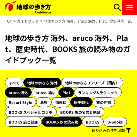
TOP
ガイドブック
地球の歩き方 海外、aruco 海外、Plat、歴史時代、B
地球の歩き方 海外、aruco 海外、Pla
t、歴史時代、BOOKS 旅の読み物のガ
イドブック一覧
すべて
地球の歩き方 海外
地球の歩き方 Jシリーズ（国内）
aruco 海外
aruco 国内
Plat
ランキング&テクニック
Resort Style
島旅
御朱印
歴史時代
旅の図鑑
BOOKS スペシャルコラボ
BOOKS 旅の名言＆絶景
BOOKS 旅と健康
BOOKS 旅の読み物
BOOKS
D-Books
絞り込み条件を追加