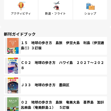
アクティビティ
鉄道・フライト
ショップ
新刊ガイドブック
１５ 地球の歩き方 島旅 伊豆大島 利島（伊豆諸
島①）３訂版
Ｃ０２ 地球の歩き方 ハワイ島 ２０２７～２０２
８
Ｊ３３ 地球の歩き方 墨田区
０２ 地球の歩き方 島旅 奄美大島 喜界島 加計
呂麻島（奄美群島１） ５訂版