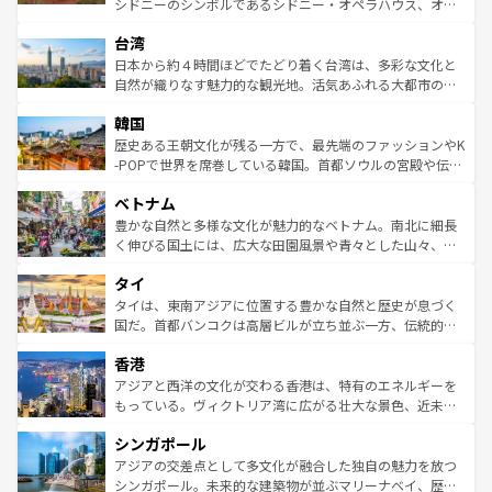
シドニーのシンボルであるシドニー・オペラハウス、オー
ならではの贅沢な旅のスタイルだ。 なお、新着のアメリカ
れるおもてなしの心で訪れる人々を迎えてくれるハワイの
ストラリア東海岸北部に広がる大サンゴ礁地帯グレートバ
情報は
コンテンツ一覧
を参照してほしい。
人々、おいしいローカルフードやハワイアンミュージッ
台湾
リアリーフや大陸中央部にそびえるウルル（エアーズロッ
ク、伝統的なフラダンスなど、すべてがハワイの魅力を彩
ク）、タスマニアの美しい原生林やケアンズの熱帯雨林な
日本から約４時間ほどでたどり着く台湾は、多彩な文化と
っている。訪れるたびに新しい発見と感動が待っているハ
ど、見どころがたくさん。また、カフェやワイン、オージ
自然が織りなす魅力的な観光地。活気あふれる大都市の台
ワイを、存分に味わってほしい。 なお、新着のハワイ情報
ービーフなどの食文化も豊かで、美味しいものであふれて
北やノスタルジックな町並みが人気な九份（ジォウフェ
は
コンテンツ一覧
を参照してほしい。
韓国
いる。アクティビティも充実しており、サーフィンやダイ
ン）、静ひつな山岳地帯である台湾東部など、都市の喧騒
ビング、ハイキングなど、アウトドア好きにはたまらな
と山間の静けさが共存しており、訪れる人に新しい発見と
歴史ある王朝文化が残る一方で、最先端のファッションやK
い。オーストラリアの多彩な魅力を存分に味わいつくそ
驚きをもたらしてくれる。また、奥深い台湾の食文化も魅
-POPで世界を席巻している韓国。首都ソウルの宮殿や伝統
う。 なお、新着のオーストラリア情報は
コンテンツ一覧
を
力で、夜市などの屋台グルメから高級料理、ヘルシーで美
家屋が並ぶエリアでは韓国の歴史と文化に浸ることがで
参照してほしい。
ベトナム
容にもいいと評判のスイーツなど、バラエティ豊かな料理
き、地方に足を延ばせば四季折々の自然美を楽しむことが
が味わえる。 なお、新着の台湾情報は
コンテンツ一覧
を参
できる。そして、キムチや焼肉、絶品のストリートフード
豊かな自然と多様な文化が魅力的なベトナム。南北に細長
照してほしい。
まで、さまざまな韓国料理が待っている。夜には、韓国な
く伸びる国土には、広大な田園風景や青々とした山々、世
らではのナイトライフも堪能できる。あたたかいホスピタ
界遺産に登録された壮大な自然景観が点在し、都市部では
タイ
リティに包まれながら、韓国の多彩な魅力を心ゆくまで味
急速な発展と共に伝統が息づく。ハノイの古い町並みやホ
わってみてほしい。 なお、新着の韓国情報は
コンテンツ一
ーチミン市のフランス統治時代の建物も、独特の雰囲気を
タイは、東南アジアに位置する豊かな自然と歴史が息づく
覧
を参照してほしい。
醸し出している。また、バラエティの豊かさとおいしさで
国だ。首都バンコクは高層ビルが立ち並ぶ一方、伝統的な
世界中の食通を魅了してやまないベトナム料理も魅力のひ
寺院や市場がいたるところに点在し、古きよき文化と現代
香港
とつ。フォーやバインミー、ベトナムコーヒーなどは、ぜ
の活気が交差している。北部ではチェンマイなどの山岳地
ひ現地で味わいたい。どの地域を訪れてもあたたかい人々
帯で自然と触れ合い、南部ではプーケットやクラビの美し
アジアと西洋の文化が交わる香港は、特有のエネルギーを
が旅行者を迎えてくれるので、きっと忘れられない旅にな
いビーチでリゾート気分を楽しむことができる。タイ料理
もっている。ヴィクトリア湾に広がる壮大な景色、近未来
るはずだ。 なお、新着のベトナム情報は
コンテンツ一覧
を
は世界的に有名で、屋台から高級レストランまで味覚を刺
的なアートスポット、そして歴史と現代が融合した町並
参照してほしい。
シンガポール
激する。気候は一年中温暖で、どの季節にも異なる楽しみ
み、どこを訪れても感動するはず。観光スポットが密集し
が待っている。親しみやすいタイの人々、仏教を中心とし
ており、効率よく見どころを回れるのも魅力。息をのむよ
アジアの交差点として多文化が融合した独自の魅力を放つ
た文化、そして多様な観光資源が、訪れる旅人を魅了し続
うな絶景から文化的な体験まで、香港を存分に楽しみ尽く
シンガポール。未来的な建築物が並ぶマリーナベイ、歴史