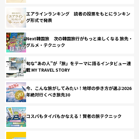
エアラインランキング 読者の投票をもとにランキン
グ形式で発表
Next韓国旅 次の韓国旅行がもっと楽しくなる 旅先・
グルメ・テクニック
旬な“あの人”が「旅」をテーマに語るインタビュー連
載 MY TRAVEL STORY
今、こんな旅がしてみたい！地球の歩き方が選ぶ2026
年絶対行くべき旅先30
コスパもタイパもかなえる！賢者の旅テクニック