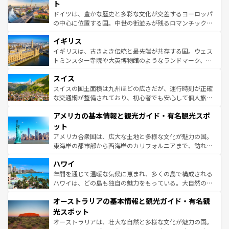
性で訪れる人を魅了する。 なお、新着のスペイン情報は
コ
聖堂、美しいビーチ、そして豊かな自然が、訪れる者を心
ト
ンテンツ一覧
を参照してほしい。
から魅了する。また、フランスは美食の国としても知ら
ドイツは、豊かな歴史と多彩な文化が交差するヨーロッパ
れ、フランス料理はユネスコ無形文化遺産にも登録されて
の中心に位置する国。中世の街並みが残るロマンチック街
いる。シャンパンの発祥地であるランス、プロヴァンスの
道から、未来を先取りするようなモダンな都市まで多様な
香り高いラベンダー畑など、多彩な楽しみ方が可能だ。さ
イギリス
顔を持つこの国は、どこを歩いても飽きることがない。ベ
らに、パリ以外の地域にも魅力が溢れており、どの街角に
ルリンの文化的活気、バイエルン州のアルプスの絶景、そ
イギリスは、古きよき伝統と最先端が共存する国。ウェス
も豊かな歴史と文化が息づいている。パリ以外の個性あふ
してライン川沿いのワイン畑といった風景は必見。ビール
トミンスター寺院や大英博物館のようなランドマーク、歴
れる地方に足を運ぶとそれぞれで全く異なる文化を体験で
とソーセージを味わいながら地元の人と過ごす楽しい時間
史ある大学都市、美しい丘陵地帯や牧歌的な風景など、エ
きるだろう。 なお、新着のフランス情報は
コンテンツ一覧
スイス
は、お酒好きな人にはぜひ体験してほしい。 なお、新着の
リアごとに異なる魅力がある。また、優雅なアフタヌーン
を参照してほしい。
ドイツ情報は
コンテンツ一覧
を参照してほしい。
ティー、ビール好きにはたまらない英国パブ、サッカー観
スイスの国土面積は九州ほどの広さだが、運行時刻が正確
戦など、本場だからこそできる体験も豊富。イギリスを旅
な交通網が整備されており、初心者でも安心して個人旅行
して楽しみつくそう。 なお、新着のイギリス情報は
コンテ
を楽しめる。日本同様に時刻表どおりの旅が可能だ。中世
アメリカの基本情報と観光ガイド・有名観光スポ
ンツ一覧
を参照してほしい。
の建物がそのまま残る町や、スイスならではのユニークな
博物館もあり、アルプス観光だけでなく町歩きも満喫する
ット
ことができる。国民の所得が高いため物価も高いが、旅行
アメリカ合衆国は、広大な土地と多様な文化が魅力の国。
者向けの交通パス提供のサービスもあり、うまく活用すれ
東海岸の都市部から西海岸のカリフォルニアまで、訪れる
ば市内交通費無料で観光を楽しむこともできる。 なお、新
場所ごとに異なる風景と体験が待っている。ニューヨーク
着のスイス情報は
コンテンツ一覧
を参照してほしい。
ハワイ
のような巨大都市は、観光、ショッピング、エンターテイ
ンメントが詰まった刺激的なスポットだ。一方、アメリカ
年間を通じて温暖な気候に恵まれ、多くの島で構成される
西部には大自然が広がり、グランドキャニオンやイエロー
ハワイは、どの島も独自の魅力をもっている。大自然の神
ストーン国立公園といった絶景が堪能できる。さらに、南
秘を感じたいなら、火山が生み出した壮大な景観を誇るハ
オーストラリアの基本情報と観光ガイド・有名観
部のニューオーリンズでは、音楽と美食が融合した独特の
ワイ島は見逃せない。また、定番の観光地といえばオアフ
文化が魅力。旅行者はアメリカの各地域で異なる魅力を楽
島だが、静かな自然を求めるならマウイ島やカウアイ島が
光スポット
しみながら、その多様性と豊かな歴史を感じることができ
おすすめ。エメラルドグリーンに輝く海をはじめ、豊かな
オーストラリアは、壮大な自然と多様な文化が魅力の国。
るだろう。車でのロードトリップや列車の旅も、アメリカ
文化や歴史が息づいている。「アロハスピリット」と呼ば