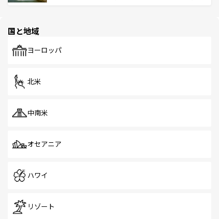
ける。 なお、新着のタイ情報は
コンテンツ一覧
を参照して
そう。 なお、新着の香港情報は
コンテンツ一覧
を参照して
と伝統を感じられるエスニックタウン、多数の緑豊かな公
ほしい。
ほしい。
園や自然保護区など、自然が調和した近代的な景観と文化
の多様性あふれるカラフルな町は、どこを歩いても新しい
国と地域
発見がある。さらに、治安のよさや充実した公共交通機関
も、旅行者にとっては魅力的なポイント。グルメも豊富
で、ホーカーズは地元の風情を楽しめる外せないスポット
ヨーロッパ
だ。訪れる人を飽きさせないシンガポールで、多様な魅力
を体感しよう。 なお、新着のシンガポール情報は
コンテン
ツ一覧
を参照してほしい。
北米
中南米
オセアニア
ハワイ
リゾート