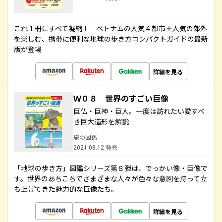
これ１冊にすべて凝縮！ ベトナムの人気４都市＋人気の郊外
を楽しむ、携帯に便利な地球の歩き方コンパクトガイドの最新
版が登場
詳細を見る
Ｗ０８ 世界のすごい巨像
巨仏・巨神・巨人。一度は訪れたい愛すべ
き巨大造形を解説
旅の図鑑
2021.08.12 発売
「地球の歩き方」図鑑シリーズ第８弾は、でっかい像・巨像で
す。世界のあちこちでさまざまな人々が色々な意図を持って立
ち上げてきた魅力的な巨像たち。
詳細を見る