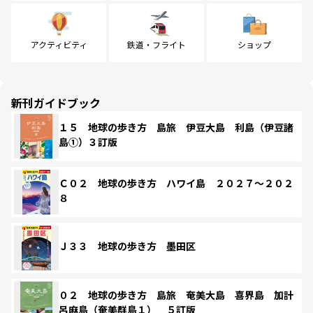
アクティビティ
鉄道・フライト
ショップ
新刊ガイドブック
１５ 地球の歩き方 島旅 伊豆大島 利島（伊豆諸
島①）３訂版
Ｃ０２ 地球の歩き方 ハワイ島 ２０２７～２０２
８
Ｊ３３ 地球の歩き方 墨田区
０２ 地球の歩き方 島旅 奄美大島 喜界島 加計
呂麻島（奄美群島１） ５訂版