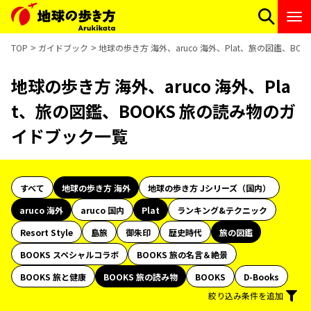
TOP
ガイドブック
地球の歩き方 海外、aruco 海外、Plat、旅の図鑑、B
地球の歩き方 海外、aruco 海外、Pla
t、旅の図鑑、BOOKS 旅の読み物のガ
イドブック一覧
すべて
地球の歩き方 海外
地球の歩き方 Jシリーズ（国内）
aruco 海外
aruco 国内
Plat
ランキング&テクニック
Resort Style
島旅
御朱印
歴史時代
旅の図鑑
BOOKS スペシャルコラボ
BOOKS 旅の名言＆絶景
BOOKS 旅と健康
BOOKS 旅の読み物
BOOKS
D-Books
絞り込み条件を追加