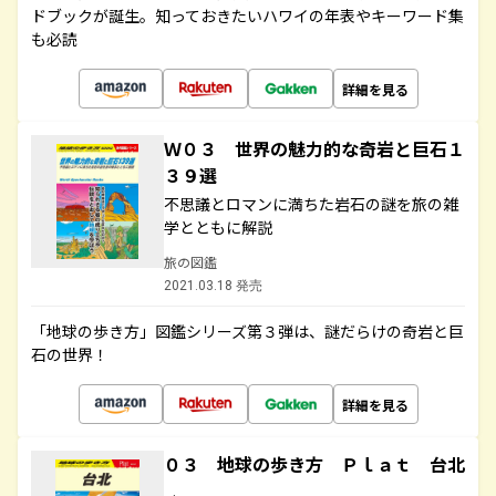
ドブックが誕生。知っておきたいハワイの年表やキーワード集
も必読
詳細を見る
Ｗ０３ 世界の魅力的な奇岩と巨石１
３９選
不思議とロマンに満ちた岩石の謎を旅の雑
学とともに解説
旅の図鑑
2021.03.18 発売
「地球の歩き方」図鑑シリーズ第３弾は、謎だらけの奇岩と巨
石の世界！
詳細を見る
０３ 地球の歩き方 Ｐｌａｔ 台北