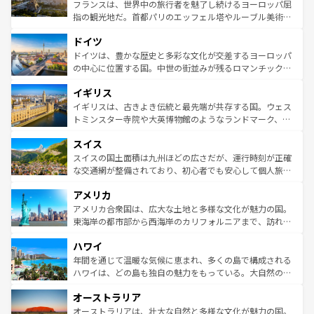
しい。
る。首都マドリードの洗練された雰囲気や、バルセロナの
フランスは、世界中の旅行者を魅了し続けるヨーロッパ屈
アートに溢れた街角から、地方では古代ローマ遺跡や中世
指の観光地だ。首都パリのエッフェル塔やルーブル美術館
の城塞都市、穏やかなビーチリゾートまで多彩な表情を見
といった象徴的なスポットから、田舎町の古風な美しさま
せる。地方によって風土や気候が異なるスペインはその個
ドイツ
で、幅広い魅力が詰まっている。華麗な宮殿、歴史的な大
性で訪れる人を魅了する。 なお、新着のスペイン情報は
コ
聖堂、美しいビーチ、そして豊かな自然が、訪れる者を心
ドイツは、豊かな歴史と多彩な文化が交差するヨーロッパ
ンテンツ一覧
を参照してほしい。
から魅了する。また、フランスは美食の国としても知ら
の中心に位置する国。中世の街並みが残るロマンチック街
れ、フランス料理はユネスコ無形文化遺産にも登録されて
道から、未来を先取りするようなモダンな都市まで多様な
イギリス
いる。シャンパンの発祥地であるランス、プロヴァンスの
顔を持つこの国は、どこを歩いても飽きることがない。ベ
香り高いラベンダー畑など、多彩な楽しみ方が可能だ。さ
ルリンの文化的活気、バイエルン州のアルプスの絶景、そ
イギリスは、古きよき伝統と最先端が共存する国。ウェス
らに、パリ以外の地域にも魅力が溢れており、どの街角に
してライン川沿いのワイン畑といった風景は必見。ビール
トミンスター寺院や大英博物館のようなランドマーク、歴
も豊かな歴史と文化が息づいている。パリ以外の個性あふ
とソーセージを味わいながら地元の人と過ごす楽しい時間
史ある大学都市、美しい丘陵地帯や牧歌的な風景など、エ
れる地方に足を運ぶとそれぞれで全く異なる文化を体験で
スイス
は、お酒好きな人にはぜひ体験してほしい。 なお、新着の
リアごとに異なる魅力がある。また、優雅なアフタヌーン
きるだろう。 なお、新着のフランス情報は
コンテンツ一覧
ドイツ情報は
コンテンツ一覧
を参照してほしい。
ティー、ビール好きにはたまらない英国パブ、サッカー観
スイスの国土面積は九州ほどの広さだが、運行時刻が正確
を参照してほしい。
戦など、本場だからこそできる体験も豊富。イギリスを旅
な交通網が整備されており、初心者でも安心して個人旅行
して楽しみつくそう。 なお、新着のイギリス情報は
コンテ
を楽しめる。日本同様に時刻表どおりの旅が可能だ。中世
アメリカ
ンツ一覧
を参照してほしい。
の建物がそのまま残る町や、スイスならではのユニークな
博物館もあり、アルプス観光だけでなく町歩きも満喫する
アメリカ合衆国は、広大な土地と多様な文化が魅力の国。
ことができる。国民の所得が高いため物価も高いが、旅行
東海岸の都市部から西海岸のカリフォルニアまで、訪れる
者向けの交通パス提供のサービスもあり、うまく活用すれ
場所ごとに異なる風景と体験が待っている。ニューヨーク
ハワイ
ば市内交通費無料で観光を楽しむこともできる。 なお、新
のような巨大都市は、観光、ショッピング、エンターテイ
着のスイス情報は
コンテンツ一覧
を参照してほしい。
ンメントが詰まった刺激的なスポットだ。一方、アメリカ
年間を通じて温暖な気候に恵まれ、多くの島で構成される
西部には大自然が広がり、グランドキャニオンやイエロー
ハワイは、どの島も独自の魅力をもっている。大自然の神
ストーン国立公園といった絶景が堪能できる。さらに、南
秘を感じたいなら、火山が生み出した壮大な景観を誇るハ
オーストラリア
部のニューオーリンズでは、音楽と美食が融合した独特の
ワイ島は見逃せない。また、定番の観光地といえばオアフ
文化が魅力。旅行者はアメリカの各地域で異なる魅力を楽
島だが、静かな自然を求めるならマウイ島やカウアイ島が
オーストラリアは、壮大な自然と多様な文化が魅力の国。