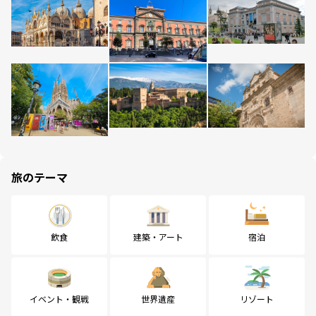
旅のテーマ
飲食
建築・アート
宿泊
イベント・観戦
世界遺産
リゾート