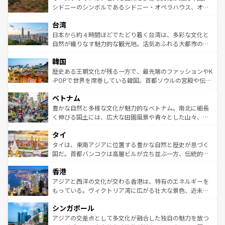
しみながら、その多様性と豊かな歴史を感じることができ
おすすめ。エメラルドグリーンに輝く海をはじめ、豊かな
シドニーのシンボルであるシドニー・オペラハウス、オー
るだろう。車でのロードトリップや列車の旅も、アメリカ
文化や歴史が息づいている。「アロハスピリット」と呼ば
ストラリア東海岸北部に広がる大サンゴ礁地帯グレートバ
ならではの贅沢な旅のスタイルだ。 なお、新着のアメリカ
台湾
れるおもてなしの心で訪れる人々を迎えてくれるハワイの
リアリーフや大陸中央部にそびえるウルル（エアーズロッ
情報は
コンテンツ一覧
を参照してほしい。
人々、おいしいローカルフードやハワイアンミュージッ
ク）、タスマニアの美しい原生林やケアンズの熱帯雨林な
日本から約４時間ほどでたどり着く台湾は、多彩な文化と
ク、伝統的なフラダンスなど、すべてがハワイの魅力を彩
ど、見どころがたくさん。また、カフェやワイン、オージ
自然が織りなす魅力的な観光地。活気あふれる大都市の台
っている。訪れるたびに新しい発見と感動が待っているハ
ービーフなどの食文化も豊かで、美味しいものであふれて
北やノスタルジックな町並みが人気な九份（ジォウフェ
ワイを、存分に味わってほしい。 なお、新着のハワイ情報
韓国
いる。アクティビティも充実しており、サーフィンやダイ
ン）、静ひつな山岳地帯である台湾東部など、都市の喧騒
は
コンテンツ一覧
を参照してほしい。
ビング、ハイキングなど、アウトドア好きにはたまらな
と山間の静けさが共存しており、訪れる人に新しい発見と
歴史ある王朝文化が残る一方で、最先端のファッションやK
い。オーストラリアの多彩な魅力を存分に味わいつくそ
驚きをもたらしてくれる。また、奥深い台湾の食文化も魅
-POPで世界を席巻している韓国。首都ソウルの宮殿や伝統
う。 なお、新着のオーストラリア情報は
コンテンツ一覧
を
力で、夜市などの屋台グルメから高級料理、ヘルシーで美
家屋が並ぶエリアでは韓国の歴史と文化に浸ることがで
参照してほしい。
ベトナム
容にもいいと評判のスイーツなど、バラエティ豊かな料理
き、地方に足を延ばせば四季折々の自然美を楽しむことが
が味わえる。 なお、新着の台湾情報は
コンテンツ一覧
を参
できる。そして、キムチや焼肉、絶品のストリートフード
豊かな自然と多様な文化が魅力的なベトナム。南北に細長
照してほしい。
まで、さまざまな韓国料理が待っている。夜には、韓国な
く伸びる国土には、広大な田園風景や青々とした山々、世
らではのナイトライフも堪能できる。あたたかいホスピタ
界遺産に登録された壮大な自然景観が点在し、都市部では
タイ
リティに包まれながら、韓国の多彩な魅力を心ゆくまで味
急速な発展と共に伝統が息づく。ハノイの古い町並みやホ
わってみてほしい。 なお、新着の韓国情報は
コンテンツ一
ーチミン市のフランス統治時代の建物も、独特の雰囲気を
タイは、東南アジアに位置する豊かな自然と歴史が息づく
覧
を参照してほしい。
醸し出している。また、バラエティの豊かさとおいしさで
国だ。首都バンコクは高層ビルが立ち並ぶ一方、伝統的な
世界中の食通を魅了してやまないベトナム料理も魅力のひ
寺院や市場がいたるところに点在し、古きよき文化と現代
香港
とつ。フォーやバインミー、ベトナムコーヒーなどは、ぜ
の活気が交差している。北部ではチェンマイなどの山岳地
ひ現地で味わいたい。どの地域を訪れてもあたたかい人々
帯で自然と触れ合い、南部ではプーケットやクラビの美し
アジアと西洋の文化が交わる香港は、特有のエネルギーを
が旅行者を迎えてくれるので、きっと忘れられない旅にな
いビーチでリゾート気分を楽しむことができる。タイ料理
もっている。ヴィクトリア湾に広がる壮大な景色、近未来
るはずだ。 なお、新着のベトナム情報は
コンテンツ一覧
を
は世界的に有名で、屋台から高級レストランまで味覚を刺
的なアートスポット、そして歴史と現代が融合した町並
参照してほしい。
シンガポール
激する。気候は一年中温暖で、どの季節にも異なる楽しみ
み、どこを訪れても感動するはず。観光スポットが密集し
が待っている。親しみやすいタイの人々、仏教を中心とし
ており、効率よく見どころを回れるのも魅力。息をのむよ
アジアの交差点として多文化が融合した独自の魅力を放つ