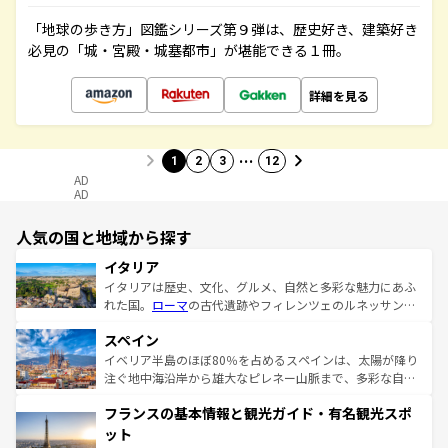
「地球の歩き方」図鑑シリーズ第９弾は、歴史好き、建築好き
必見の「城・宮殿・城塞都市」が堪能できる１冊。
詳細を見る
…
1
2
3
12
AD
AD
人気の国と地域から探す
イタリア
イタリアは歴史、文化、グルメ、自然と多彩な魅力にあふ
れた国。
ローマ
の古代遺跡やフィレンツェのルネッサンス
美術、ヴェネツィアの運河など、歴史あるスポットはもち
スペイン
ろん、トスカーナの美しい田園風景やアマルフィ海岸の絶
景など、自然景観も見逃せない。観光の合間には、本場の
イベリア半島のほぼ80％を占めるスペインは、太陽が降り
ピザやパスタなど、絶品のイタリア料理を堪能することも
注ぐ地中海沿岸から雄大なピレネー山脈まで、多彩な自然
できる。朝目覚めてから夜眠るまで、すべての瞬間を楽し
と文化が詰まったヨーロッパ屈指の旅行先だ。多様な地域
フランスの基本情報と観光ガイド・有名観光スポ
ませてくれるイタリアで、忘れられない旅をしてみよう！
文化が根付くこの国では、情熱的なフラメンコ、熱気あふ
なお、新着のイタリア情報は
コンテンツ一覧
を参照してほ
れる闘牛、そして美味しいタパスが生活の一部となってい
ット