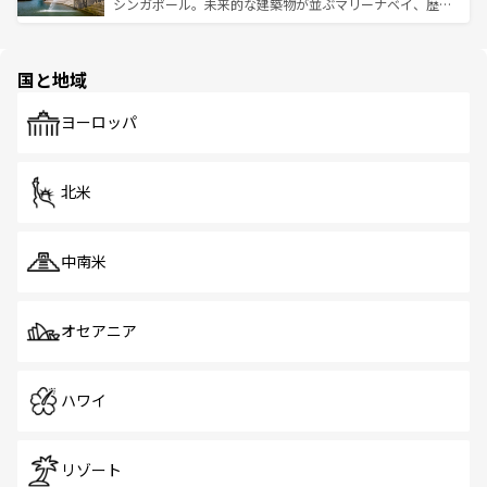
た文化、そして多様な観光資源が、訪れる旅人を魅了し続
うな絶景から文化的な体験まで、香港を存分に楽しみ尽く
シンガポール。未来的な建築物が並ぶマリーナベイ、歴史
ける。 なお、新着のタイ情報は
コンテンツ一覧
を参照して
そう。 なお、新着の香港情報は
コンテンツ一覧
を参照して
と伝統を感じられるエスニックタウン、多数の緑豊かな公
ほしい。
ほしい。
園や自然保護区など、自然が調和した近代的な景観と文化
の多様性あふれるカラフルな町は、どこを歩いても新しい
国と地域
発見がある。さらに、治安のよさや充実した公共交通機関
も、旅行者にとっては魅力的なポイント。グルメも豊富
で、ホーカーズは地元の風情を楽しめる外せないスポット
ヨーロッパ
だ。訪れる人を飽きさせないシンガポールで、多様な魅力
を体感しよう。 なお、新着のシンガポール情報は
コンテン
ツ一覧
を参照してほしい。
北米
中南米
オセアニア
ハワイ
リゾート