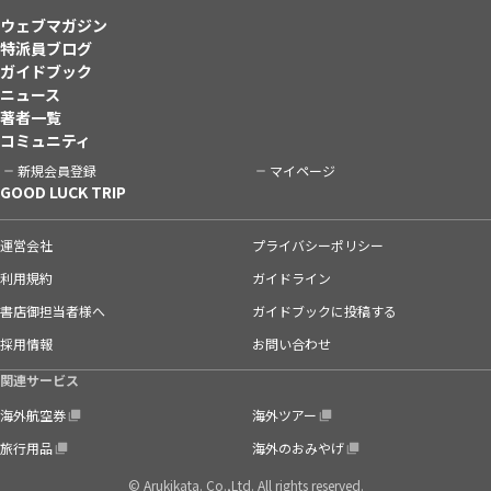
ウェブマガジン
特派員ブログ
ガイドブック
ニュース
著者一覧
コミュニティ
新規会員登録
マイページ
GOOD LUCK TRIP
運営会社
プライバシーポリシー
利用規約
ガイドライン
書店御担当者様へ
ガイドブックに投稿する
採用情報
お問い合わせ
関連サービス
海外航空券
海外ツアー
旅行用品
海外のおみやげ
© Arukikata. Co.,Ltd. All rights reserved.