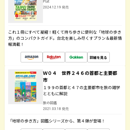
Plat
2024.12.19 発売
これ１冊にすべて凝縮！軽くて持ち歩きに便利な「地球の歩き
方」のコンパクトガイド。台北を楽しみ尽くすプラン＆最新情
報満載！
詳細を見る
Ｗ０４ 世界２４６の首都と主要都
市
１９９の首都と４７の主要都市を旅の雑学
とともに解説
旅の図鑑
2021.03.18 発売
「地球の歩き方」図鑑シリーズから、第４弾が登場！