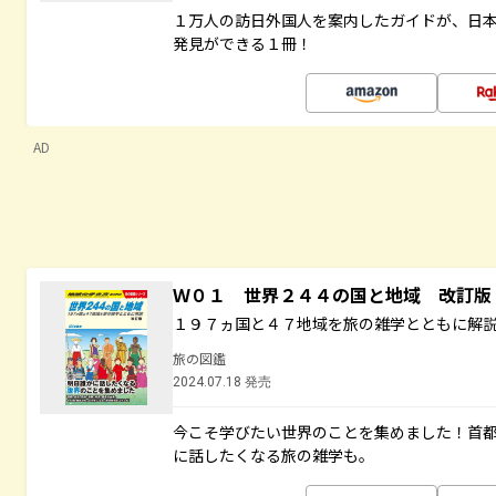
１万人の訪日外国人を案内したガイドが、日
発見ができる１冊！
AD
Ｗ０１ 世界２４４の国と地域 改訂版
１９７ヵ国と４７地域を旅の雑学とともに解
旅の図鑑
2024.07.18 発売
今こそ学びたい世界のことを集めました！首
に話したくなる旅の雑学も。