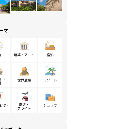
ーマ
食
建築・アート
宿泊
ト・
世界遺産
リゾート
戦
鉄道・
ビティ
ショップ
フライト