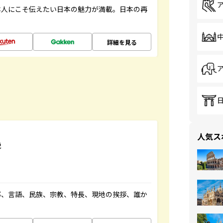
本人にこそ伝えたい日本の魅力が満載。日本の再
詳細を見る
人気ス
説
都、言語、民族、宗教、特長、現地の挨拶、誰か