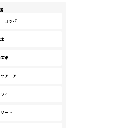
域
ヨーロッパ
北米
中南米
オセアニア
ハワイ
リゾート