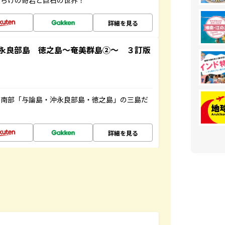
だらけの奇岩と巨石の世界！
詳細を見る
永良部島 徳之島～奄美群島②～ ３訂版
島南部「与論島・沖永良部島・徳之島」の三島だ
詳細を見る