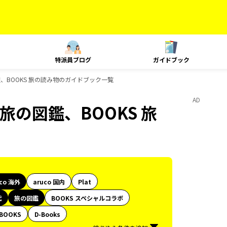
特派員ブログ
ガイドブック
鑑、BOOKS 旅の読み物のガイドブック一覧
AD
旅の図鑑、BOOKS 旅
uco 海外
aruco 国内
Plat
代
旅の図鑑
BOOKS スペシャルコラボ
BOOKS
D-Books