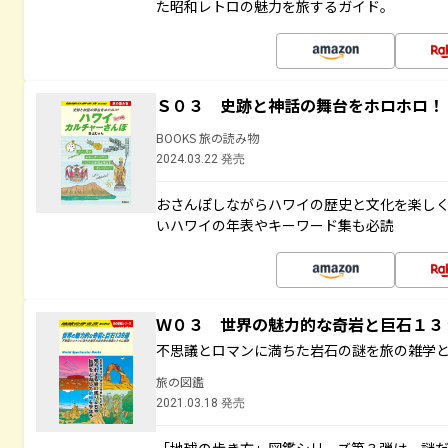
た昭和レトロの魅力を旅するガイド。
Ｓ０３ 史跡と神話の舞台をホロホロ！
BOOKS 旅の読み物
2024.03.22 発売
おさんぽしながらハワイの歴史と文化を楽し
いハワイの年表やキーワード集も必読
Ｗ０３ 世界の魅力的な奇岩と巨石１
不思議とロマンに満ちた岩石の謎を旅の雑学
旅の図鑑
2021.03.18 発売