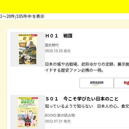
1〜20件/105件中 を表示
Ｈ０１ 戦国
歴史時代
2025.10.23 発売
日本の城や古戦場、武将ゆかりの史跡、展示
イドする歴史ファン必携の一冊。
Ｓ０１ 今こそ学びたい日本のこと
知っているようで知らない 日本人の心、食
BOOKS 旅の読み物
2022.07.21 発売