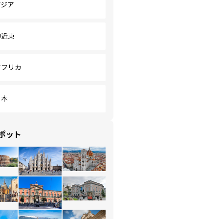
アジア
中近東
アフリカ
日本
ポット