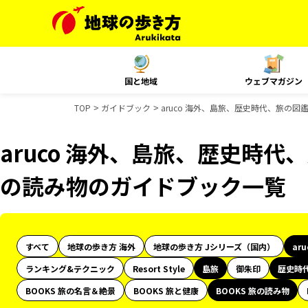
国と地域
ウェブマガジン
TOP
ガイドブック
aruco 海外、島旅、歴史時代、旅の図
aruco 海外、島旅、歴史時代、
の読み物のガイドブック一覧
すべて
地球の歩き方 海外
地球の歩き方 Jシリーズ（国内）
ar
ランキング&テクニック
Resort Style
島旅
御朱印
歴史時
BOOKS 旅の名言＆絶景
BOOKS 旅と健康
BOOKS 旅の読み物