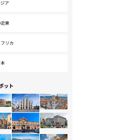
アジア
中近東
アフリカ
日本
ポット