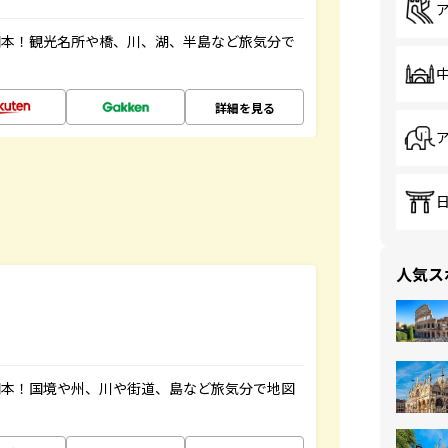
図本！観光名所や橋、川、湖、半島など旅気分で
詳細を見る
人気ス
図本！国境や州、川や街道、島など旅気分で地図