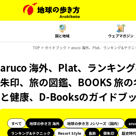
国と地域
ウェブマガジン
TOP
ガイドブック
aruco 海外、Plat、ランキング&テ
aruco 海外、Plat、ランキ
朱印、旅の図鑑、BOOKS 旅の
と健康、D-Booksのガイドブ
すべて
地球の歩き方 海外
地球の歩き方 Jシリーズ（国内）
aru
ランキング&テクニック
Resort Style
島旅
御朱印
歴史時