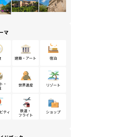
ーマ
食
建築・アート
宿泊
ト・
世界遺産
リゾート
戦
鉄道・
ビティ
ショップ
フライト