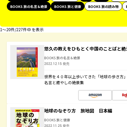
BOOKS 旅の名言＆絶景
BOOKS 旅と健康
BOOKS 旅の読み物
1〜20件/227件中 を表示
悠久の教えをひもとく中国のことばと絶
BOOKS 旅の名言＆絶景
2022.12.15 発売
世界を４０年以上歩いてきた「地球の歩き方
名言と癒やしの絶景集
地球のなぞり方 旅地図 日本編
BOOKS 旅と健康
2022.11.25 発売