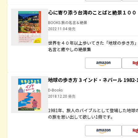
心に寄り添う台湾のことばと絶景１００
BOOKS 旅の名言＆絶景
2022.11.04 発売
世界を４０年以上歩いてきた「地球の歩き方
名言と癒やしの絶景集
地球の歩き方 3 インド・ネパール 1982
D-Books
2018.12.20 発売
1981年、旅人のバイブルとして登場した地
の旅を思い出して欲しい1冊です。