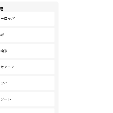
域
ヨーロッパ
北米
中南米
オセアニア
ハワイ
リゾート