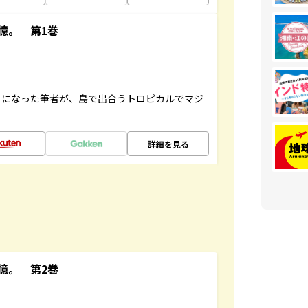
憶。 第1巻
とになった筆者が、島で出合うトロピカルでマジ
詳細を見る
憶。 第2巻