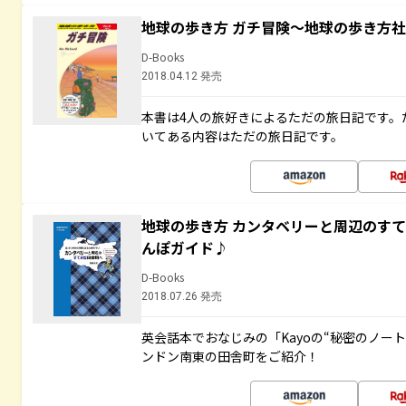
地球の歩き方 ガチ冒険～地球の歩き方
D-Books
2018.04.12 発売
本書は4人の旅好きによるただの旅日記です。
いてある内容はただの旅日記です。
地球の歩き方 カンタベリーと周辺のす
んぽガイド♪
D-Books
2018.07.26 発売
英会話本でおなじみの「Kayoの“秘密のノー
ンドン南東の田舎町をご紹介！