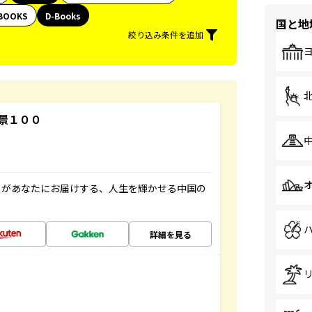
BOOKS
D-Books
国と地
絞り込み条件を追加
景１００
」があなたにお届けする、人生を輝かせる中国の
詳細を見る