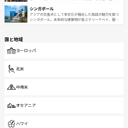
るはずだ。 なお、新着のベトナム情報は
コンテンツ一覧
を
は世界的に有名で、屋台から高級レストランまで味覚を刺
的なアートスポット、そして歴史と現代が融合した町並
参照してほしい。
シンガポール
激する。気候は一年中温暖で、どの季節にも異なる楽しみ
み、どこを訪れても感動するはず。観光スポットが密集し
が待っている。親しみやすいタイの人々、仏教を中心とし
ており、効率よく見どころを回れるのも魅力。息をのむよ
アジアの交差点として多文化が融合した独自の魅力を放つ
た文化、そして多様な観光資源が、訪れる旅人を魅了し続
うな絶景から文化的な体験まで、香港を存分に楽しみ尽く
シンガポール。未来的な建築物が並ぶマリーナベイ、歴史
ける。 なお、新着のタイ情報は
コンテンツ一覧
を参照して
そう。 なお、新着の香港情報は
コンテンツ一覧
を参照して
と伝統を感じられるエスニックタウン、多数の緑豊かな公
ほしい。
ほしい。
園や自然保護区など、自然が調和した近代的な景観と文化
の多様性あふれるカラフルな町は、どこを歩いても新しい
国と地域
発見がある。さらに、治安のよさや充実した公共交通機関
も、旅行者にとっては魅力的なポイント。グルメも豊富
で、ホーカーズは地元の風情を楽しめる外せないスポット
ヨーロッパ
だ。訪れる人を飽きさせないシンガポールで、多様な魅力
を体感しよう。 なお、新着のシンガポール情報は
コンテン
ツ一覧
を参照してほしい。
北米
中南米
オセアニア
ハワイ