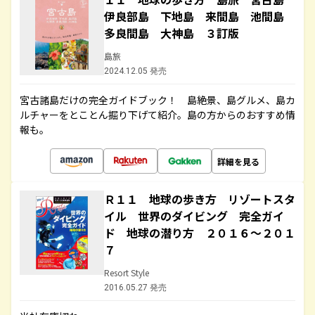
伊良部島 下地島 来間島 池間島
多良間島 大神島 ３訂版
島旅
2024.12.05 発売
宮古諸島だけの完全ガイドブック！ 島絶景、島グルメ、島カ
ルチャーをとことん掘り下げて紹介。島の方からのおすすめ情
報も。
詳細を見る
Ｒ１１ 地球の歩き方 リゾートスタ
イル 世界のダイビング 完全ガイ
ド 地球の潜り方 ２０１６～２０１
７
Resort Style
2016.05.27 発売