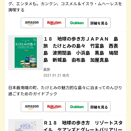
グ、エンタメも。カンクン、コスメル＆イスラ・ムヘーレスを
満喫する
詳細を見る
１８ 地球の歩き方ＪＡＰＡＮ 島
旅 たけとみの島々 竹富島 西表
島 波照間島 小浜島 黒島 鳩間
島 新城島 由布島 加屋真島
島旅
2021.01.21 発売
日本最南端の町、たけとみの魅力的な島々に泊まってのんびり
過ごすためのガイドブック
詳細を見る
Ｒ１８ 地球の歩き方 リゾートスタ
イル ケアンズとグレートバリアリー