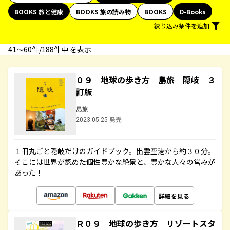
BOOKS 旅と健康
BOOKS 旅の読み物
BOOKS
D-Books
絞り込み条件を追加
41〜60件/188件中 を表示
０９ 地球の歩き方 島旅 隠岐 ３
訂版
島旅
2023.05.25 発売
１冊丸ごと隠岐だけのガイドブック。出雲空港から約３０分。
そこには世界が認めた個性豊かな絶景と、豊かな人々の営みが
あった！
詳細を見る
Ｒ０９ 地球の歩き方 リゾートスタ