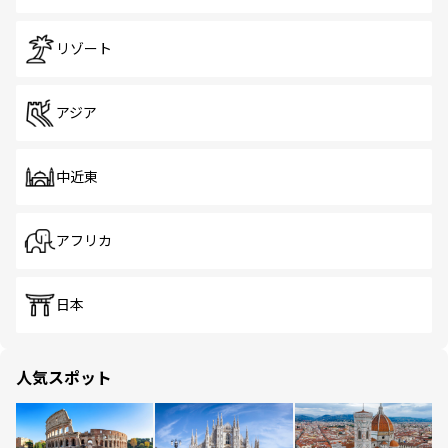
リゾート
アジア
中近東
アフリカ
日本
人気スポット