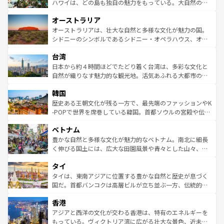
西部には大自然が広がり、グランドキャニオンやイエロー
ハワイは、どの島も独自の魅力をもっている。大自然の神
ストーン国立公園といった絶景が堪能できる。さらに、南
秘を感じたいなら、火山が生み出した壮大な景観を誇るハ
オーストラリア
部のニューオーリンズでは、音楽と美食が融合した独特の
ワイ島は見逃せない。また、定番の観光地といえばオアフ
文化が魅力。旅行者はアメリカの各地域で異なる魅力を楽
島だが、静かな自然を求めるならマウイ島やカウアイ島が
オーストラリアは、壮大な自然と多様な文化が魅力の国。
しみながら、その多様性と豊かな歴史を感じることができ
おすすめ。エメラルドグリーンに輝く海をはじめ、豊かな
シドニーのシンボルであるシドニー・オペラハウス、オー
るだろう。車でのロードトリップや列車の旅も、アメリカ
文化や歴史が息づいている。「アロハスピリット」と呼ば
ストラリア東海岸北部に広がる大サンゴ礁地帯グレートバ
ならではの贅沢な旅のスタイルだ。 なお、新着のアメリカ
台湾
れるおもてなしの心で訪れる人々を迎えてくれるハワイの
リアリーフや大陸中央部にそびえるウルル（エアーズロッ
情報は
コンテンツ一覧
を参照してほしい。
人々、おいしいローカルフードやハワイアンミュージッ
ク）、タスマニアの美しい原生林やケアンズの熱帯雨林な
日本から約４時間ほどでたどり着く台湾は、多彩な文化と
ク、伝統的なフラダンスなど、すべてがハワイの魅力を彩
ど、見どころがたくさん。また、カフェやワイン、オージ
自然が織りなす魅力的な観光地。活気あふれる大都市の台
っている。訪れるたびに新しい発見と感動が待っているハ
ービーフなどの食文化も豊かで、美味しいものであふれて
北やノスタルジックな町並みが人気な九份（ジォウフェ
ワイを、存分に味わってほしい。 なお、新着のハワイ情報
韓国
いる。アクティビティも充実しており、サーフィンやダイ
ン）、静ひつな山岳地帯である台湾東部など、都市の喧騒
は
コンテンツ一覧
を参照してほしい。
ビング、ハイキングなど、アウトドア好きにはたまらな
と山間の静けさが共存しており、訪れる人に新しい発見と
歴史ある王朝文化が残る一方で、最先端のファッションやK
い。オーストラリアの多彩な魅力を存分に味わいつくそ
驚きをもたらしてくれる。また、奥深い台湾の食文化も魅
-POPで世界を席巻している韓国。首都ソウルの宮殿や伝統
う。 なお、新着のオーストラリア情報は
コンテンツ一覧
を
力で、夜市などの屋台グルメから高級料理、ヘルシーで美
家屋が並ぶエリアでは韓国の歴史と文化に浸ることがで
参照してほしい。
ベトナム
容にもいいと評判のスイーツなど、バラエティ豊かな料理
き、地方に足を延ばせば四季折々の自然美を楽しむことが
が味わえる。 なお、新着の台湾情報は
コンテンツ一覧
を参
できる。そして、キムチや焼肉、絶品のストリートフード
豊かな自然と多様な文化が魅力的なベトナム。南北に細長
照してほしい。
まで、さまざまな韓国料理が待っている。夜には、韓国な
く伸びる国土には、広大な田園風景や青々とした山々、世
らではのナイトライフも堪能できる。あたたかいホスピタ
界遺産に登録された壮大な自然景観が点在し、都市部では
タイ
リティに包まれながら、韓国の多彩な魅力を心ゆくまで味
急速な発展と共に伝統が息づく。ハノイの古い町並みやホ
わってみてほしい。 なお、新着の韓国情報は
コンテンツ一
ーチミン市のフランス統治時代の建物も、独特の雰囲気を
タイは、東南アジアに位置する豊かな自然と歴史が息づく
覧
を参照してほしい。
醸し出している。また、バラエティの豊かさとおいしさで
国だ。首都バンコクは高層ビルが立ち並ぶ一方、伝統的な
世界中の食通を魅了してやまないベトナム料理も魅力のひ
寺院や市場がいたるところに点在し、古きよき文化と現代
香港
とつ。フォーやバインミー、ベトナムコーヒーなどは、ぜ
の活気が交差している。北部ではチェンマイなどの山岳地
ひ現地で味わいたい。どの地域を訪れてもあたたかい人々
帯で自然と触れ合い、南部ではプーケットやクラビの美し
アジアと西洋の文化が交わる香港は、特有のエネルギーを
が旅行者を迎えてくれるので、きっと忘れられない旅にな
いビーチでリゾート気分を楽しむことができる。タイ料理
もっている。ヴィクトリア湾に広がる壮大な景色、近未来