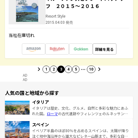
フ ２０１５～２０１６
Resort Style
2015.04.03 発売
当社在庫切れ
詳細を見る
…
1
2
3
4
5
10
AD
AD
人気の国と地域から探す
イタリア
イタリアは歴史、文化、グルメ、自然と多彩な魅力にあふ
れた国。
ローマ
の古代遺跡やフィレンツェのルネッサンス
美術、ヴェネツィアの運河など、歴史あるスポットはもち
スペイン
ろん、トスカーナの美しい田園風景やアマルフィ海岸の絶
景など、自然景観も見逃せない。観光の合間には、本場の
イベリア半島のほぼ80％を占めるスペインは、太陽が降り
ピザやパスタなど、絶品のイタリア料理を堪能することも
注ぐ地中海沿岸から雄大なピレネー山脈まで、多彩な自然