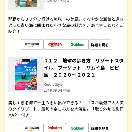
2026.02.19 発売
那覇から３０分で行ける琉球一の美島。ゆるやかな空気と透き
通った青い海に囲まれた小さな島の魅力を、あますことなくご
紹介！
詳細を見る
Ｒ１２ 地球の歩き方 リゾートスタ
イル プーケット サムイ島 ピピ
島 ２０２０～２０２１
Resort Style
2019.09.04 発売
美しすぎる海で一生の思い出ができる！ コスパ最強で大人気
のタイリゾート、最旬の楽しみ方を大解剖。「取り外せる別冊
MAP」付き！
詳細を見る