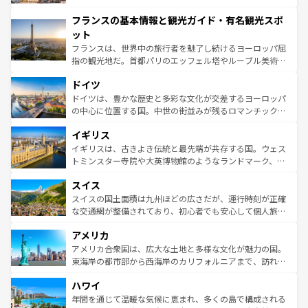
できる。朝目覚めてから夜眠るまで、すべての瞬間を楽し
と文化が詰まったヨーロッパ屈指の旅行先だ。多様な地域
フランスの基本情報と観光ガイド・有名観光スポ
ませてくれるイタリアで、忘れられない旅をしてみよう！
文化が根付くこの国では、情熱的なフラメンコ、熱気あふ
なお、新着のイタリア情報は
コンテンツ一覧
を参照してほ
れる闘牛、そして美味しいタパスが生活の一部となってい
ット
しい。
る。首都マドリードの洗練された雰囲気や、バルセロナの
フランスは、世界中の旅行者を魅了し続けるヨーロッパ屈
アートに溢れた街角から、地方では古代ローマ遺跡や中世
指の観光地だ。首都パリのエッフェル塔やルーブル美術館
の城塞都市、穏やかなビーチリゾートまで多彩な表情を見
といった象徴的なスポットから、田舎町の古風な美しさま
せる。地方によって風土や気候が異なるスペインはその個
ドイツ
で、幅広い魅力が詰まっている。華麗な宮殿、歴史的な大
性で訪れる人を魅了する。 なお、新着のスペイン情報は
コ
聖堂、美しいビーチ、そして豊かな自然が、訪れる者を心
ドイツは、豊かな歴史と多彩な文化が交差するヨーロッパ
ンテンツ一覧
を参照してほしい。
から魅了する。また、フランスは美食の国としても知ら
の中心に位置する国。中世の街並みが残るロマンチック街
れ、フランス料理はユネスコ無形文化遺産にも登録されて
道から、未来を先取りするようなモダンな都市まで多様な
イギリス
いる。シャンパンの発祥地であるランス、プロヴァンスの
顔を持つこの国は、どこを歩いても飽きることがない。ベ
香り高いラベンダー畑など、多彩な楽しみ方が可能だ。さ
ルリンの文化的活気、バイエルン州のアルプスの絶景、そ
イギリスは、古きよき伝統と最先端が共存する国。ウェス
らに、パリ以外の地域にも魅力が溢れており、どの街角に
してライン川沿いのワイン畑といった風景は必見。ビール
トミンスター寺院や大英博物館のようなランドマーク、歴
も豊かな歴史と文化が息づいている。パリ以外の個性あふ
とソーセージを味わいながら地元の人と過ごす楽しい時間
史ある大学都市、美しい丘陵地帯や牧歌的な風景など、エ
れる地方に足を運ぶとそれぞれで全く異なる文化を体験で
スイス
は、お酒好きな人にはぜひ体験してほしい。 なお、新着の
リアごとに異なる魅力がある。また、優雅なアフタヌーン
きるだろう。 なお、新着のフランス情報は
コンテンツ一覧
ドイツ情報は
コンテンツ一覧
を参照してほしい。
ティー、ビール好きにはたまらない英国パブ、サッカー観
スイスの国土面積は九州ほどの広さだが、運行時刻が正確
を参照してほしい。
戦など、本場だからこそできる体験も豊富。イギリスを旅
な交通網が整備されており、初心者でも安心して個人旅行
して楽しみつくそう。 なお、新着のイギリス情報は
コンテ
を楽しめる。日本同様に時刻表どおりの旅が可能だ。中世
アメリカ
ンツ一覧
を参照してほしい。
の建物がそのまま残る町や、スイスならではのユニークな
博物館もあり、アルプス観光だけでなく町歩きも満喫する
アメリカ合衆国は、広大な土地と多様な文化が魅力の国。
ことができる。国民の所得が高いため物価も高いが、旅行
東海岸の都市部から西海岸のカリフォルニアまで、訪れる
者向けの交通パス提供のサービスもあり、うまく活用すれ
場所ごとに異なる風景と体験が待っている。ニューヨーク
ハワイ
ば市内交通費無料で観光を楽しむこともできる。 なお、新
のような巨大都市は、観光、ショッピング、エンターテイ
着のスイス情報は
コンテンツ一覧
を参照してほしい。
ンメントが詰まった刺激的なスポットだ。一方、アメリカ
年間を通じて温暖な気候に恵まれ、多くの島で構成される