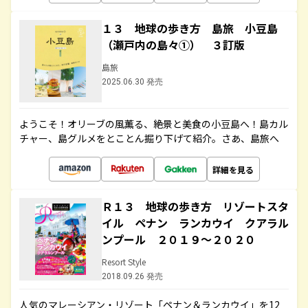
１３ 地球の歩き方 島旅 小豆島
（瀬戸内の島々①） ３訂版
島旅
2025.06.30 発売
ようこそ！オリーブの風薫る、絶景と美食の小豆島へ！島カル
チャー、島グルメをとことん掘り下げて紹介。さあ、島旅へ
詳細を見る
Ｒ１３ 地球の歩き方 リゾートスタ
イル ペナン ランカウイ クアラル
ンプール ２０１９～２０２０
Resort Style
2018.09.26 発売
人気のマレーシアン・リゾート「ペナン＆ランカウイ」を12