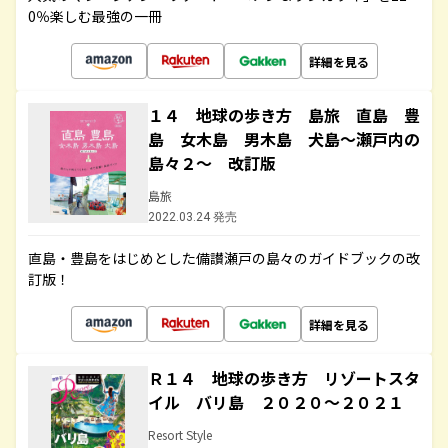
0％楽しむ最強の一冊
詳細を見る
１４ 地球の歩き方 島旅 直島 豊
島 女木島 男木島 犬島～瀬戸内の
島々２～ 改訂版
島旅
2022.03.24 発売
直島・豊島をはじめとした備讃瀬戸の島々のガイドブックの改
訂版！
詳細を見る
Ｒ１４ 地球の歩き方 リゾートスタ
イル バリ島 ２０２０～２０２１
Resort Style