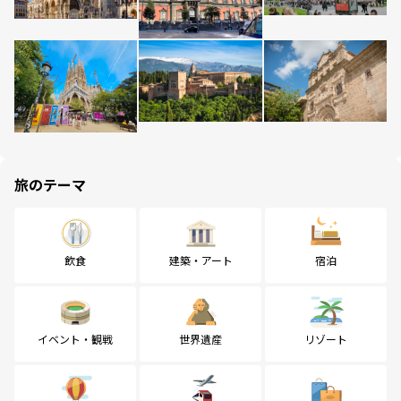
旅のテーマ
飲食
建築・アート
宿泊
イベント・観戦
世界遺産
リゾート