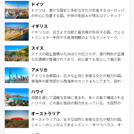
せる。地方によって風土や気候が異なるスペインはその個
ドイツ
で、幅広い魅力が詰まっている。華麗な宮殿、歴史的な大
性で訪れる人を魅了する。 なお、新着のスペイン情報は
コ
聖堂、美しいビーチ、そして豊かな自然が、訪れる者を心
ドイツは、豊かな歴史と多彩な文化が交差するヨーロッパ
ンテンツ一覧
を参照してほしい。
から魅了する。また、フランスは美食の国としても知ら
の中心に位置する国。中世の街並みが残るロマンチック街
れ、フランス料理はユネスコ無形文化遺産にも登録されて
道から、未来を先取りするようなモダンな都市まで多様な
イギリス
いる。シャンパンの発祥地であるランス、プロヴァンスの
顔を持つこの国は、どこを歩いても飽きることがない。ベ
香り高いラベンダー畑など、多彩な楽しみ方が可能だ。さ
ルリンの文化的活気、バイエルン州のアルプスの絶景、そ
イギリスは、古きよき伝統と最先端が共存する国。ウェス
らに、パリ以外の地域にも魅力が溢れており、どの街角に
してライン川沿いのワイン畑といった風景は必見。ビール
トミンスター寺院や大英博物館のようなランドマーク、歴
も豊かな歴史と文化が息づいている。パリ以外の個性あふ
とソーセージを味わいながら地元の人と過ごす楽しい時間
史ある大学都市、美しい丘陵地帯や牧歌的な風景など、エ
れる地方に足を運ぶとそれぞれで全く異なる文化を体験で
スイス
は、お酒好きな人にはぜひ体験してほしい。 なお、新着の
リアごとに異なる魅力がある。また、優雅なアフタヌーン
きるだろう。 なお、新着のフランス情報は
コンテンツ一覧
ドイツ情報は
コンテンツ一覧
を参照してほしい。
ティー、ビール好きにはたまらない英国パブ、サッカー観
スイスの国土面積は九州ほどの広さだが、運行時刻が正確
を参照してほしい。
戦など、本場だからこそできる体験も豊富。イギリスを旅
な交通網が整備されており、初心者でも安心して個人旅行
して楽しみつくそう。 なお、新着のイギリス情報は
コンテ
を楽しめる。日本同様に時刻表どおりの旅が可能だ。中世
アメリカ
ンツ一覧
を参照してほしい。
の建物がそのまま残る町や、スイスならではのユニークな
博物館もあり、アルプス観光だけでなく町歩きも満喫する
アメリカ合衆国は、広大な土地と多様な文化が魅力の国。
ことができる。国民の所得が高いため物価も高いが、旅行
東海岸の都市部から西海岸のカリフォルニアまで、訪れる
者向けの交通パス提供のサービスもあり、うまく活用すれ
場所ごとに異なる風景と体験が待っている。ニューヨーク
ハワイ
ば市内交通費無料で観光を楽しむこともできる。 なお、新
のような巨大都市は、観光、ショッピング、エンターテイ
着のスイス情報は
コンテンツ一覧
を参照してほしい。
ンメントが詰まった刺激的なスポットだ。一方、アメリカ
年間を通じて温暖な気候に恵まれ、多くの島で構成される
西部には大自然が広がり、グランドキャニオンやイエロー
ハワイは、どの島も独自の魅力をもっている。大自然の神
ストーン国立公園といった絶景が堪能できる。さらに、南
秘を感じたいなら、火山が生み出した壮大な景観を誇るハ
オーストラリア
部のニューオーリンズでは、音楽と美食が融合した独特の
ワイ島は見逃せない。また、定番の観光地といえばオアフ
文化が魅力。旅行者はアメリカの各地域で異なる魅力を楽
島だが、静かな自然を求めるならマウイ島やカウアイ島が
オーストラリアは、壮大な自然と多様な文化が魅力の国。
しみながら、その多様性と豊かな歴史を感じることができ
おすすめ。エメラルドグリーンに輝く海をはじめ、豊かな
シドニーのシンボルであるシドニー・オペラハウス、オー
るだろう。車でのロードトリップや列車の旅も、アメリカ
文化や歴史が息づいている。「アロハスピリット」と呼ば
ストラリア東海岸北部に広がる大サンゴ礁地帯グレートバ