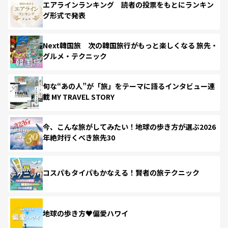
エアラインランキング 読者の投票をもとにランキン
グ形式で発表
Next韓国旅 次の韓国旅行がもっと楽しくなる 旅先・
グルメ・テクニック
旬な“あの人”が「旅」をテーマに語るインタビュー連
載 MY TRAVEL STORY
今、こんな旅がしてみたい！地球の歩き方が選ぶ2026
年絶対行くべき旅先30
コスパもタイパもかなえる！賢者の旅テクニック
地球の歩き方♥偏愛ハワイ