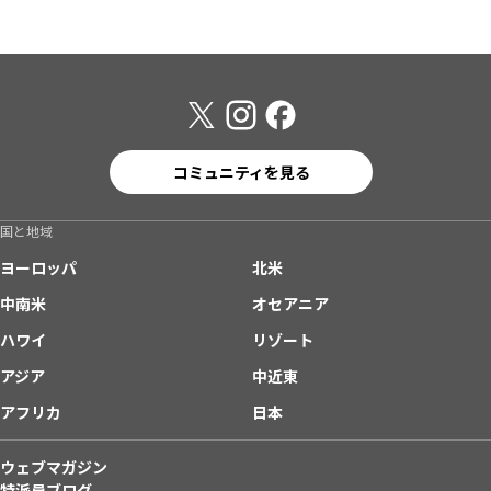
コミュニティを見る
国と地域
ヨーロッパ
北米
中南米
オセアニア
ハワイ
リゾート
アジア
中近東
アフリカ
日本
ウェブマガジン
特派員ブログ