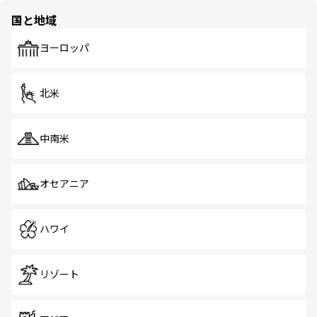
の多様性あふれるカラフルな町は、どこを歩いても新しい
国と地域
発見がある。さらに、治安のよさや充実した公共交通機関
も、旅行者にとっては魅力的なポイント。グルメも豊富
で、ホーカーズは地元の風情を楽しめる外せないスポット
ヨーロッパ
だ。訪れる人を飽きさせないシンガポールで、多様な魅力
を体感しよう。 なお、新着のシンガポール情報は
コンテン
ツ一覧
を参照してほしい。
北米
中南米
オセアニア
ハワイ
リゾート