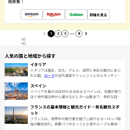
絶景集！
詳細を見る
…
1
2
3
8
AD
AD
人気の国と地域から探す
イタリア
イタリアは歴史、文化、グルメ、自然と多彩な魅力にあふ
れた国。
ローマ
の古代遺跡やフィレンツェのルネッサンス
美術、ヴェネツィアの運河など、歴史あるスポットはもち
スペイン
ろん、トスカーナの美しい田園風景やアマルフィ海岸の絶
景など、自然景観も見逃せない。観光の合間には、本場の
イベリア半島のほぼ80％を占めるスペインは、太陽が降り
ピザやパスタなど、絶品のイタリア料理を堪能することも
注ぐ地中海沿岸から雄大なピレネー山脈まで、多彩な自然
できる。朝目覚めてから夜眠るまで、すべての瞬間を楽し
と文化が詰まったヨーロッパ屈指の旅行先だ。多様な地域
フランスの基本情報と観光ガイド・有名観光スポ
ませてくれるイタリアで、忘れられない旅をしてみよう！
文化が根付くこの国では、情熱的なフラメンコ、熱気あふ
なお、新着のイタリア情報は
コンテンツ一覧
を参照してほ
れる闘牛、そして美味しいタパスが生活の一部となってい
ット
しい。
る。首都マドリードの洗練された雰囲気や、バルセロナの
フランスは、世界中の旅行者を魅了し続けるヨーロッパ屈
アートに溢れた街角から、地方では古代ローマ遺跡や中世
指の観光地だ。首都パリのエッフェル塔やルーブル美術館
の城塞都市、穏やかなビーチリゾートまで多彩な表情を見
といった象徴的なスポットから、田舎町の古風な美しさま