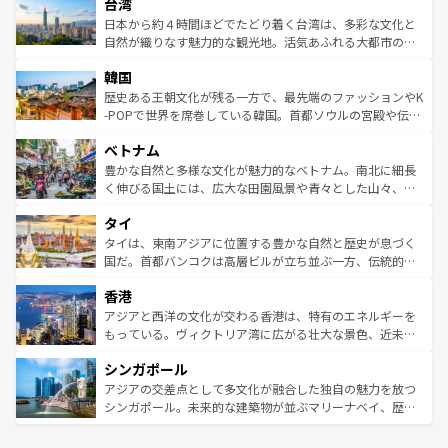
ならではの贅沢な旅のスタイルだ。 なお、新着のアメリカ
台湾
れるおもてなしの心で訪れる人々を迎えてくれるハワイの
リアリーフや大陸中央部にそびえるウルル（エアーズロッ
情報は
コンテンツ一覧
を参照してほしい。
人々、おいしいローカルフードやハワイアンミュージッ
ク）、タスマニアの美しい原生林やケアンズの熱帯雨林な
日本から約４時間ほどでたどり着く台湾は、多彩な文化と
ク、伝統的なフラダンスなど、すべてがハワイの魅力を彩
ど、見どころがたくさん。また、カフェやワイン、オージ
自然が織りなす魅力的な観光地。活気あふれる大都市の台
っている。訪れるたびに新しい発見と感動が待っているハ
ービーフなどの食文化も豊かで、美味しいものであふれて
北やノスタルジックな町並みが人気な九份（ジォウフェ
ワイを、存分に味わってほしい。 なお、新着のハワイ情報
韓国
いる。アクティビティも充実しており、サーフィンやダイ
ン）、静ひつな山岳地帯である台湾東部など、都市の喧騒
は
コンテンツ一覧
を参照してほしい。
ビング、ハイキングなど、アウトドア好きにはたまらな
と山間の静けさが共存しており、訪れる人に新しい発見と
歴史ある王朝文化が残る一方で、最先端のファッションやK
い。オーストラリアの多彩な魅力を存分に味わいつくそ
驚きをもたらしてくれる。また、奥深い台湾の食文化も魅
-POPで世界を席巻している韓国。首都ソウルの宮殿や伝統
う。 なお、新着のオーストラリア情報は
コンテンツ一覧
を
力で、夜市などの屋台グルメから高級料理、ヘルシーで美
家屋が並ぶエリアでは韓国の歴史と文化に浸ることがで
参照してほしい。
ベトナム
容にもいいと評判のスイーツなど、バラエティ豊かな料理
き、地方に足を延ばせば四季折々の自然美を楽しむことが
が味わえる。 なお、新着の台湾情報は
コンテンツ一覧
を参
できる。そして、キムチや焼肉、絶品のストリートフード
豊かな自然と多様な文化が魅力的なベトナム。南北に細長
照してほしい。
まで、さまざまな韓国料理が待っている。夜には、韓国な
く伸びる国土には、広大な田園風景や青々とした山々、世
らではのナイトライフも堪能できる。あたたかいホスピタ
界遺産に登録された壮大な自然景観が点在し、都市部では
タイ
リティに包まれながら、韓国の多彩な魅力を心ゆくまで味
急速な発展と共に伝統が息づく。ハノイの古い町並みやホ
わってみてほしい。 なお、新着の韓国情報は
コンテンツ一
ーチミン市のフランス統治時代の建物も、独特の雰囲気を
タイは、東南アジアに位置する豊かな自然と歴史が息づく
覧
を参照してほしい。
醸し出している。また、バラエティの豊かさとおいしさで
国だ。首都バンコクは高層ビルが立ち並ぶ一方、伝統的な
世界中の食通を魅了してやまないベトナム料理も魅力のひ
寺院や市場がいたるところに点在し、古きよき文化と現代
香港
とつ。フォーやバインミー、ベトナムコーヒーなどは、ぜ
の活気が交差している。北部ではチェンマイなどの山岳地
ひ現地で味わいたい。どの地域を訪れてもあたたかい人々
帯で自然と触れ合い、南部ではプーケットやクラビの美し
アジアと西洋の文化が交わる香港は、特有のエネルギーを
が旅行者を迎えてくれるので、きっと忘れられない旅にな
いビーチでリゾート気分を楽しむことができる。タイ料理
もっている。ヴィクトリア湾に広がる壮大な景色、近未来
るはずだ。 なお、新着のベトナム情報は
コンテンツ一覧
を
は世界的に有名で、屋台から高級レストランまで味覚を刺
的なアートスポット、そして歴史と現代が融合した町並
参照してほしい。
シンガポール
激する。気候は一年中温暖で、どの季節にも異なる楽しみ
み、どこを訪れても感動するはず。観光スポットが密集し
が待っている。親しみやすいタイの人々、仏教を中心とし
ており、効率よく見どころを回れるのも魅力。息をのむよ
アジアの交差点として多文化が融合した独自の魅力を放つ
た文化、そして多様な観光資源が、訪れる旅人を魅了し続
うな絶景から文化的な体験まで、香港を存分に楽しみ尽く
シンガポール。未来的な建築物が並ぶマリーナベイ、歴史
ける。 なお、新着のタイ情報は
コンテンツ一覧
を参照して
そう。 なお、新着の香港情報は
コンテンツ一覧
を参照して
と伝統を感じられるエスニックタウン、多数の緑豊かな公
ほしい。
ほしい。
園や自然保護区など、自然が調和した近代的な景観と文化