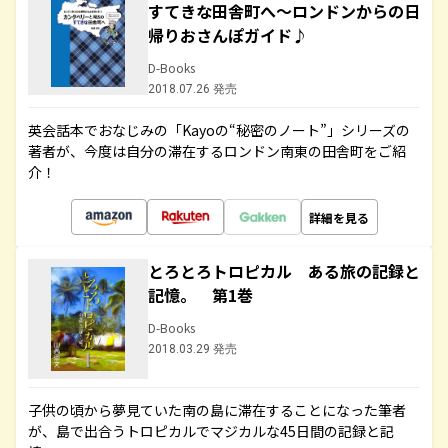
すてきな田舎町へ～ロンドンからの日
帰りおさんぽガイド♪
D-Books
2018.07.26 発売
英会話本でおなじみの「Kayoの“秘密のノート”」シリーズの
著者が、今度は自分の滞在するロンドン南東の田舎町をご紹
介！
詳細を見る
とろとろトロピカル ある旅の記録と
記憶。 第1巻
D-Books
2018.03.29 発売
子供の頃から夢見ていた南の島に滞在することになった筆者
が、島で出合うトロピカルでマジカルな45日間の記録と記