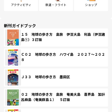
アクティビティ
鉄道・フライト
ショップ
新刊ガイドブック
１５ 地球の歩き方 島旅 伊豆大島 利島（伊豆諸
島①）３訂版
Ｃ０２ 地球の歩き方 ハワイ島 ２０２７～２０２
８
Ｊ３３ 地球の歩き方 墨田区
０２ 地球の歩き方 島旅 奄美大島 喜界島 加計
呂麻島（奄美群島１） ５訂版